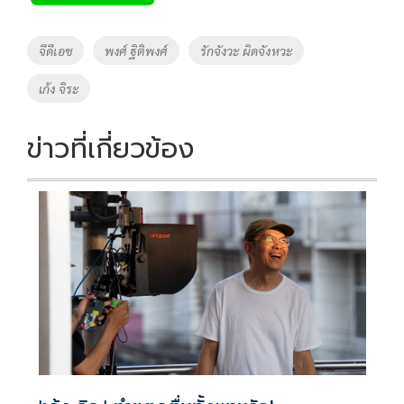
b
er
y
e
o
Li
Tags
จีดีเอช
พงศ์ ฐิติพงศ์
รักจังวะ ผิดจังหวะ
o
n
เก้ง จิระ
k
k
ข่าวที่เกี่ยวข้อง