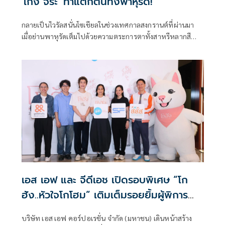
'เก้ง จิระ' ทำแตกตื่นทั้งพาหุรัด!
กลายเป็นไวรัลสนั่นโซเชียลในช่วงเทศกาลสงกรานต์ที่ผ่านมา
เมื่อย่านพาหุรัดเต็มไปด้วยความตระการตาทั้งสาหรีหลากสี
เสียงกลองมฤดังคะ และบรรยากาศที่ราวกับหลุดไปอยู่ที่อินเดีย
จนหลายคนตั้งคำถามว่า “หรือจะมีหนังอินเดียมาถ่ายทำใน
ไทย?”
เอส เอฟ และ จีดีเอช เปิดรอบพิเศษ “โก
ฮัง..หัวใจโกโฮม” เติมเต็มรอยยิ้มผู้พิการ
ทางการเห็น ผ่านแอปฯ PANNANA
บริษัท เอส เอฟ คอร์ปอเรชั่น จำกัด (มหาชน) เดินหน้าสร้าง