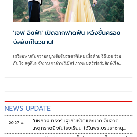
'เจฟ-อิงฟ้า' เปิดฉากฟาดฟัน หวังขึ้นครอง
บัลลังก์ในวิมาน!
เตรียมพบกับความสนุกเข้มข้นรสชาติใหม่ เมื่อค่าย จีดีเอช ร่วม
กับ ใจ สตูดิโอ จัดงาน กาล่าพรีเมียร์ ภาพยนตร์ฟอร์มยักษ์เรื่อง
วิมานหนาม กับการถ่ายทอดเรื่องราวของความไม่เท่าเทียมสู่การ
แย่งชิงเพื่อครอบครองวิมานในฝัน ซึ่งเป็นการประชันบทบาท
ครั้งสำคัญของนักแสดงสุดฮอต เจฟ ซาเตอร์ ที่งานนี้ขอมาเปิด
ศึกฟาดฟันกันแบบถึงพริกถึงขิงกับนักแสดงสาวเจ้าบทบาท อิง
ฟ้า วราหะ
NEWS UPDATE
ในหลวง ทรงรับผู้เสียชีวิตและบาดเจ็บจาก
20:27 น.
เหตุกราดยิงในโรงเรียน ไว้ในพระบรมราชานุ
เคราะห์