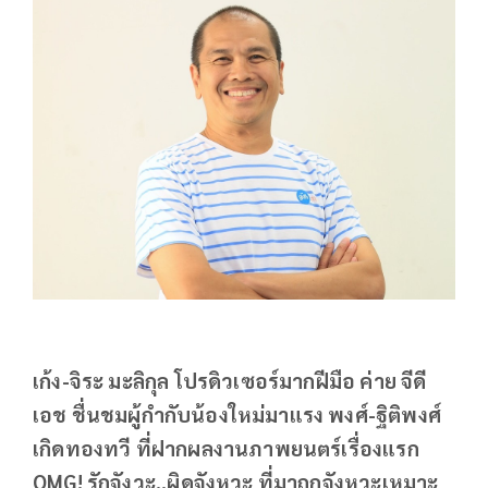
เก้ง-จิระ มะลิกุล โปรดิวเซอร์มากฝีมือ ค่าย จีดี
เอช ชื่นชมผู้กำกับน้องใหม่มาแรง พงศ์-ฐิติพงศ์
เกิดทองทวี ที่ฝากผลงานภาพยนตร์เรื่องแรก
OMG! รักจังวะ..ผิดจังหวะ ที่มาถูกจังหวะเหมาะ