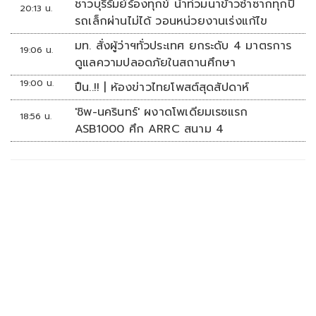
ชาวบุรีรัมย์ร้องทุกข์ น้ำท่วมนาข้าวซ้ำซากทุกปี
20:13 น.
รถเล็กผ่านไม่ได้ วอนหน่วยงานเร่งแก้ไข
มท. สั่งผู้ว่าฯทั่วประเทศ ยกระดับ 4 มาตรการ
19:06 น.
ดูแลความปลอดภัยในสถานศึกษา
19:00 น.
ปืน..!! | ห้องข่าวไทยโพสต์สุดสัปดาห์
'ชิพ-นครินทร์' ผงาดโพเดียมเรซแรก
18:56 น.
ASB1000 ศึก ARRC สนาม 4