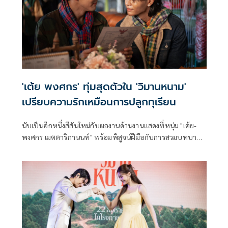
'เต้ย พงศกร' ทุ่มสุดตัวใน 'วิมานหนาม'
เปรียบความรักเหมือนการปลูกทุเรียน
นับเป็นอีกหนึ่งสีสันใหม่กับผลงานด้านงานแสดงที่หนุ่ม "เต้ย-
พงศกร เมตตาริกานนท์" พร้อมพิสูจน์ฝีมือกับการสวมบทบาท
เป็นเจ้าของสวนทุเรียนที่ต้องฝ่าฟันโจทย์ใหญ่ในชีวิตมาอย่าง
ยากลำบาก ในภาพยนตร์ดราม่าทริลเลอร์ "วิมานหนาม" จาก
ค่าย "จีดีเอช" ร่วมกับ "ใจ สตูดิโอ