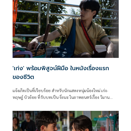
กำกับภาพยอดเยี่ยม (Best Cinematography) ก๊อย-บุญยนุช
ไกรทอง ผู้กำกับภาพ
'เก่ง' พร้อมพิสูจน์ฝีมือ ในหนังเรื่องแรก
ของชีวิต
แจ้งเกิดเป็นที่เรียบร้อย สำหรับนักแสดงหนุ่มน้องใหม่ เก่ง-
หฤษฎ์ บัวย้อย ที่รับบทเป็น จิ่งนะ ในภาพยนตร์เรื่อง วิมาน
หนาม จากค่าย จีดีเอช ร่วมกับ ใจ สตูดิโอ ที่ได้ชาเลนจ์ความ
สามารถทางการแสดงหนังเป็นครั้งแรกด้วยการถ่ายทอดคาแรก
เตอร์คนสู้ชีวิต ซึ่งนับเป็นโจทย์ยากที่เจ้าตัวต้องพิสูจน์ฝีมือให้ได้
แต่เพราะบทบาทที่ได้รับใกล้เคียงกับชีวิตจริง เลยช่วยให้อิน
มากยิ่งขึ้น