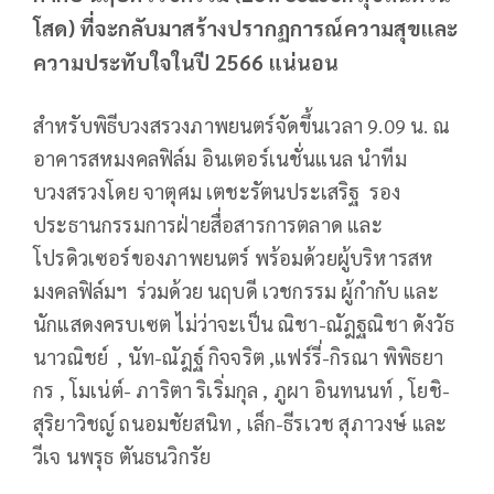
โสด) ที่จะกลับมาสร้างปรากฏการณ์ความสุขและ
ความประทับใจในปี 2566 แน่นอน
สำหรับพิธีบวงสรวงภาพยนตร์จัดขึ้นเวลา 9.09 น. ณ
อาคารสหมงคลฟิล์ม อินเตอร์เนชั่นแนล นำทีม
บวงสรวงโดย จาตุศม เตชะรัตนประเสริฐ รอง
ประธานกรรมการฝ่ายสื่อสารการตลาด และ
โปรดิวเซอร์ของภาพยนตร์ พร้อมด้วยผู้บริหารสห
มงคลฟิล์มฯ ร่วมด้วย นฤบดี เวชกรรม ผู้กำกับ และ
นักแสดงครบเซต ไม่ว่าจะเป็น ณิชา-ณัฎฐณิชา ดังวัธ
นาวณิชย์ , นัท-ณัฎฐ์ กิจจริต ,แฟร์รี่-กิรณา พิพิธยา
กร , โมเน่ต์- ภาริตา ริเริ่มกุล , ภูผา อินทนนท์ , โยชิ-
สุริยาวิชญ์ ถนอมชัยสนิท , เล็ก-ธีรเวช สุภาวงษ์ และ
วีเจ นพรุธ ตันธนวิกรัย