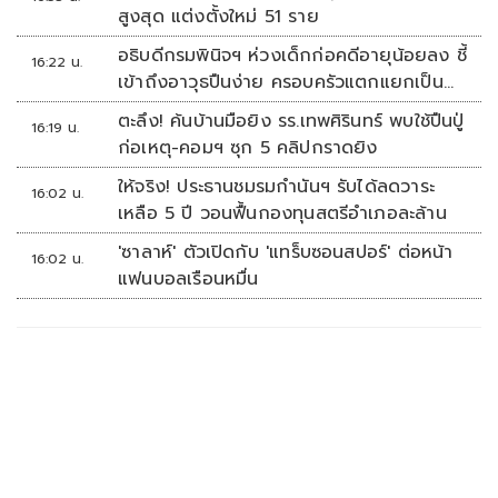
สูงสุด แต่งตั้งใหม่ 51 ราย
อธิบดีกรมพินิจฯ ห่วงเด็กก่อคดีอายุน้อยลง ชี้
16:22 น.
เข้าถึงอาวุธปืนง่าย ครอบครัวแตกแยกเป็น
ชนวนสำคัญ
ตะลึง! ค้นบ้านมือยิง รร.เทพศิรินทร์ พบใช้ปืนปู่
16:19 น.
ก่อเหตุ-คอมฯ ซุก 5 คลิปกราดยิง
ให้จริง! ประธานชมรมกำนันฯ รับได้ลดวาระ
16:02 น.
เหลือ 5 ปี วอนฟื้นกองทุนสตรีอำเภอละล้าน
'ซาลาห์' ตัวเปิดกับ 'แทร็บซอนสปอร์' ต่อหน้า
16:02 น.
แฟนบอลเรือนหมื่น