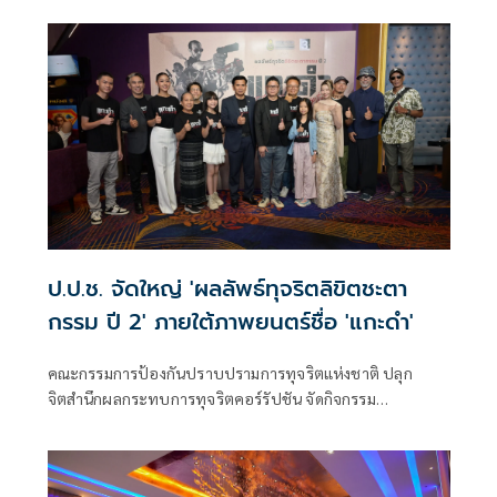
ป.ป.ช. จัดใหญ่ 'ผลลัพธ์ทุจริตลิขิตชะตา
กรรม ปี 2' ภายใต้ภาพยนตร์ชื่อ 'แกะดำ'
คณะกรรมการป้องกันปราบปรามการทุจริตแห่งชาติ ปลุก
จิตสำนึกผลกระทบการทุจริตคอร์รัปชัน จัดกิจกรรม
ประชาสัมพันธ์ฉายภาพยนตร์เรื่อง “แกะดำ” โครงการผลลัพธ์
ทุจริตลิขิตชะตากรรม ปี 2 หวังกระตุ้น และสร้างการรับรู้ผลกระ
ทบการทุจริตในรูปแบบหนังสั้น