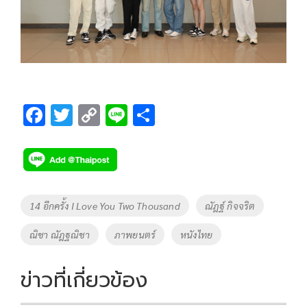
F
T
C
Li
S
ac
wi
o
n
h
e
tt
p
e
ar
b
er
y
e
o
Li
Tags
14 อีกครั้ง I Love You Two Thousand
ณัฎฐ์ กิจจริต
o
n
ณิชา ณัฎฐณิชา
ภาพยนตร์
หนังไทย
k
k
ข่าวที่เกี่ยวข้อง