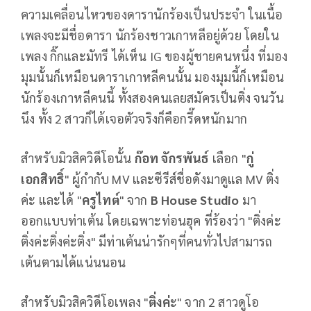
ความเคลื่อนไหวของดารานักร้องเป็นประจำ ในเนื้อ
เพลงจะมีชื่อดารา นักร้องชาวเกาหลีอยู่ด้วย โดยใน
เพลง กิ๊กและมัทรี ได้เห็น IG ของผู้ชายคนหนึ่ง ที่มอง
มุมนั้นก็เหมือนดาราเกาหลีคนนั้น มองมุมนี้ก็เหมือน
นักร้องเกาหลีคนนี้ ทั้งสองคนเลยสมัครเป็นติ่ง จนวัน
นึง ทั้ง 2 สาวก็ได้เจอตัวจริงก็คือกรี๊ดหนักมาก
สำหรับมิวสิควิดีโอนั้น
ก๊อท จักรพันธ์
เลือก "
กู่
เอกสิทธิ์
" ผู้กำกับ MV และซีรีส์ชื่อดังมาดูแล MV ติ่ง
ค่ะ และได้ "
ครูไทต์
" จาก
B House Studio
มา
ออกแบบท่าเต้น โดยเฉพาะท่อนฮุค ที่ร้องว่า "ติ่งค่ะ
ติ่งค่ะติ่งค่ะติ่ง" มีท่าเต้นน่ารักๆที่คนทั่วไปสามารถ
เต้นตามได้แน่นนอน
สำหรับมิวสิควิดีโอเพลง "
ติ่งค่
ะ" จาก 2 สาวดูโอ