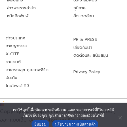
เศรษฐกิจ
ประชาสัมพันธ์
ข่าวพระราชสำนัก
ภูมิภาค
หนังสือพิมพ์
สิ่งแวดล้อม
ต่างประเทศ
PR & PRESS
อาชญากรรม
เกี่ยวกับเรา
X-CITE
ติดต่อและ สนับสนุน
ยานยนต์
สาธารณสุข-คุณภาพชีวิต
Privacy Policy
บันเทิง
ไทยโพสต์ ทีวี
เราใช้คุกกี้เพื่อพัฒนาประสิทธิภาพ และประสบการณ์ที่ดีในการใช้
Copyright© thaipost.net, All rights reserved.,
เว็บไซต์ของคุณ คุณสามารถศึกษารายละเอียดได้ที่นี่
ออกแบบเว็บ จัดทำเว็บไซต์โดย iDesign
ยินยอม
นโยบายความเป็นส่วนตัว