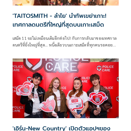
'TAITOSMITH - ลำไย' นำทัพเขย่าเกาะ!
เทศกาลดนตรีที่ใหญ่ที่สุดบนเกาะเสม็ด
เสม็ด 11 จะไม่เหมือนเดิมอีกต่อไป! กับการกลับมาของเทศกาล
ดนตรีที่ยิ่งใหญ่ที่สุด... หนึ่งเดียวบนเกาะเสม็ดที่ทุกคนรอคอย
JINRO presents Samed in Love 11 โดยผู้จัด CI Showbiz ที่ปี
นี้ได้ยกทั้งเกาะให้กลายเป็น Beach Festival เต็มรูปแบบ ที่พา
ทุกคน ร้อง เล่น เต้นบนน้ำ
'เอิร์น-New Country' เปิดตัวแอปฯของ