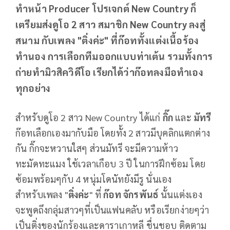
ทำหน้า Producer โปรเจกต์ New Country ก็
เตรียมส่งดูโอ 2 สาว สมาชิก New Country ลงสู่
สนาม กับเพลง "ติ่งค่ะ" ที่ก๊อททั้งแต่งเนื้อร้อง
ทำนอง การเลือกทีมออกแบบท่าเต้น รวมทั้งการ
ถ่ายทำมิวสิควิดีโอ เรียกได้ว่าก๊อทลงมือทำเอง
ทุกอย่าง
สำหรับดูโอ 2 สาว New Country ได้แก่
กิ๊ก
และ
มัทรี
ก๊อทเลือกเองมากับมือ โดยทั้ง 2 สาวมีบุคลิกแตกต่าง
กัน กิ๊กจะหวานใสๆ ส่วนมัทรี จะมีความห้าว
ทะมัดทะแมง ใช้เวลาเกือบ 3 ปี ในการฝึกซ้อม โดย
ซ้อมพร้อมๆกับ 4 หนุ่มโดนัทยังมีรู นั่นเอง
สำหรับเพลง "
ติ่งค่ะ
" ที่
ก๊อท จักรพันธ์
นั้นแต่งเอง
จะพูดถึงกลุ่มสาวๆที่เป็นแฟนคลับ หรือเรียกง่ายๆว่า
เป็นติ่งของนักร้องและดาราเกาหลี ชื่นชอบ ติดตาม