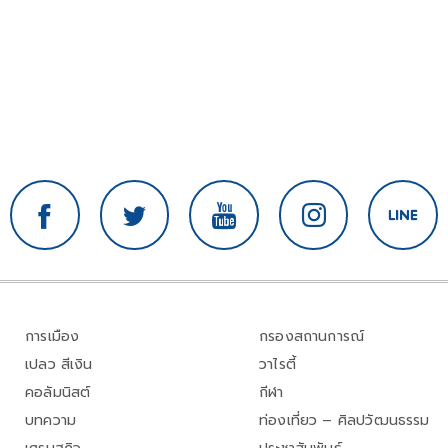
การเมือง
กรองสถานการณ์
เปลว สีเงิน
วาไรตี้
คอลัมนิสต์
กีฬา
บทความ
ท่องเที่ยว – ศิลปวัฒนธรรม