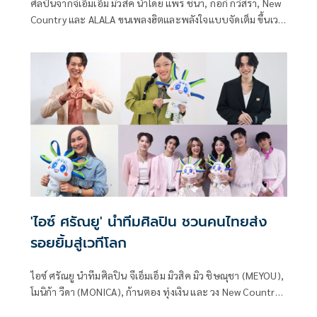
ศิลปินจากจีเอ็มเอ็ม มิวสิค นำโดย แพร ชนา, กอกี้ กวิสรา, New
Country และ ALALA ขนเพลงฮิตและพลังใจแบบจัดเต็ม ขึ้นเวที
คอนเสิร์ต “พลังน้ำใจไทย Power of Thai รวมน้ำใจ ปีที่ 13”
ภายในงาน SUSTAINABILITY EXPO ณ ศูนย์การประชุมแห่งชาติ
สิริกิติ์
'ไอซ์ ศรัณยู' นำทีมศิลปิน ชวนคนไทยส่ง
รอยยิ้มสู่เวทีโลก
ไอซ์ ศรัณยู นำทีมศิลปิน จีเอ็มเอ็ม มิวสิค มิว ชิษณุชา (MEYOU),
โมนิก้า วีดา (MONICA), ก้านตอง ทุ่งเงิน และ วง New Country
ชวนคนไทยร่วมกิจกรรม THAI SMILE @ EXPO 2025 ส่งต่อ