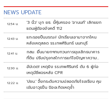
NEWS UPDATE
'3 นิ้ว' บุก ยธ. บี้คุ้มครอง 'อานนท์' เลิกแยก
12:54 น.
แดนผู้ต้องขังคดี 112
แกะรอยปืนมรณะ! นักเรียนเอามาจากไหน
12:43 น.
หลังเหตุสลด รร.เทพศิรินทร์ นนทบุรี
กสม. ยื่นนายกฯทบทวนการยุบเลิกธนาคาร
12:41 น.
ที่ดิน ปรับปรุงกลไกการแก้ไขปัญหาความ
เหลื่อมล้ำ
อัปเดต! เหตุยิง รร.เทพศิรินทร์ ดับ 6 ผู้ก่อ
12:30 น.
เหตุมีชีพจรหลัง CPR
'ปชน.' จี้ยกระดับความปลอดภัยโรงเรียน คุม
12:22 น.
เข้มอาวุธปืน ป้องเกิดเหตุซ้ำ