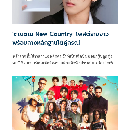
'ติณติณ New Country' โพสต์ร่ายยาว
พร้อมกางหลักฐานโต้คู่กรณี
หลังจากที่มีข่าวสาวแฉอดีตคนรักที่เป็นศิลปินบอยกรุ้ปลูกทุ่ง
จนมีเกิดแฮสแท็ก #นักร้องชายค่ายตึกฟ้าย่านอโศก ว่อนโซเชีย
ล และชื่อของ ติณติณ-จรัสรวี เทียมรัตน์ สมาชิกวง New
Country ก็ถูกพูดถึงเป็นอย่างมาก ล่าสุด ทางค่ายแกรมมี่โกลด์ได้
ออกแถลงการณ์ถึงประเด็นดังกล่าวว่าทางค่ายนั้นดำเนินการสั่ง
พักงาน ติณติณ ชั่วคราวจนกว่าจะตรวจสอบข้อเท็จจริงร่วมกับ
ผู้เกี่ยวข้องเสร็จ เพื่อให้เกิดความชัดเจนและเป็นธรรมกับทุกฝ่าย