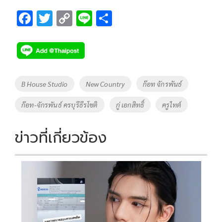
F
T
C
Li
S
ac
wi
o
n
h
e
tt
p
e
ar
b
er
y
e
o
Li
Tags
B House Studio
New Country
ก๊อท จักรพันธ์
o
n
ก๊อท-จักรพันธ์ ครบุรีธีรโชติ
กู่ เอกสิทธิ์
ครูไทต์
k
k
ข่าวที่เกี่ยวข้อง