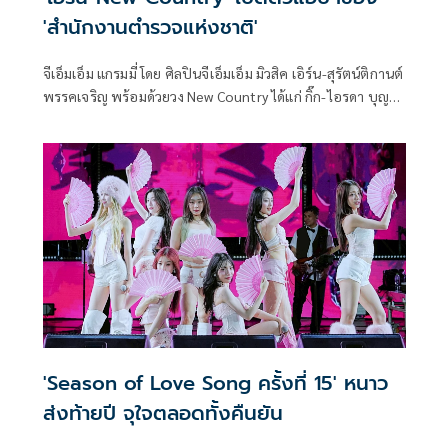
'สำนักงานตำรวจแห่งชาติ'
จีเอ็มเอ็ม แกรมมี่ โดย ศิลปินจีเอ็มเอ็ม มิวสิค เอิร์น-สุรัตน์ติกานต์
พรรคเจริญ พร้อมด้วยวง New Country ได้แก่ กิ๊ก-ไอรดา บุญมี,
ติณติณ-จรัสวี เทียมรัตน์ และ กีต้าร์ ณัฐเอก ทอนสูงเนิน ร่วมงาน
“แจ้งความ (รัก) พิทักษ์ความปลอดภัย” เปิดตัวแอปพลิเคชัน
Police Care ช่วยดูแลความปลอดภัยของประชาชน โดย
สำนักงานตำรวจแห่งชาติ ณ ลาน Beacon ศูนย์การค้าเซ็นทรัล
เวิลด์
'Season of Love Song ครั้งที่ 15' หนาว
ส่งท้ายปี จุใจตลอดทั้งคืนยัน