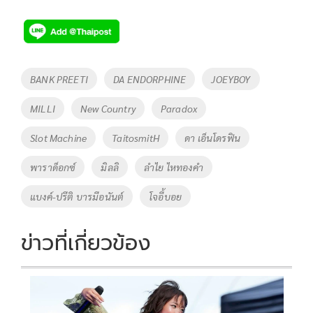
ac
wi
o
n
h
e
tt
p
e
ar
b
er
y
e
o
Li
Tags
BANK PREETI
DA ENDORPHINE
JOEYBOY
o
n
MILLI
New Country
Paradox
k
k
Slot Machine
TaitosmitH
ดา เอ็นโดรฟิน
พาราด็อกซ์
มิลลิ
ลำไย ไหทองคำ
แบงค์-ปรีติ บารมีอนันต์
โจอี้บอย
ข่าวที่เกี่ยวข้อง