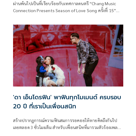
ผ่านพ้นไปเป็นที่เรียบร้อยกับเทศกาลดนตรี “Chang Music
Connection Presents Season of Love Song ครั้งที่ 15”
เรียกว่าเป็นแลนด์มาร์กคอนเสิร์ตฤดูหนาวที่แฟนเพลงนับหมื่น
มารวมตัวกัน ปีนี้หนาวแบบจริงจัง ณ เวเนโต้ อ.สวนผึ้ง จ.ราชบุรี
ในธีม Fantastic Circus
'ดา เอ็นโดรฟิน' พาฟินทุกโมเมนต์ ครบรอบ
20 ปี ที่เราเป็นเพื่อนสนิท
สร้างปรากฏการณ์ความฟินสมการรอคอยให้หายคิดถึงกันไป
เลยตลอด 3 ชั่วโมงเต็ม สำหรับเพื่อนสนิทที่มารวมตัวร้องเพลง
ของ “ดา เอ็นโดรฟิน” ตั้งแต่เพลงแรกจนเพลงสุดท้ายดังกึกก้อง