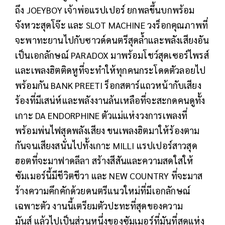
ถึง JOEYBOY เจ้าพ่อแรปเปอร์ ยกพลขึ้นบกพร้อม
จังหวะสุดโจ๊ะ และ SLOT MACHINE วงร็อกคุณภาพที่
จะพาทะยานไปกับซาวด์ดนตรีสุดล้ำและพลังเสียงอัน
เป็นเอกลักษณ์ PARADOX มาพร้อมโชว์สุดเซอร์ไพรส์
และเพลงฮิตติดหูที่จะทำให้ทุกคนกระโดดตัวลอยไป
พร้อมกัน BANK PREETI ร็อกสตาร์แถวหน้ากับเสียง
ร้องที่มีเสน่ห์และพลังงานล้นเหลือที่จะสะกดคนดูทั้ง
เกาะ DA ENDORPHINE ตัวแม่แห่งวงการเพลงที่
พร้อมพ่นไฟสุดพลังเสียง ขนเพลงฮิตมาให้ร้องตาม
กันจนเสียงสนั่นไปทั้งเกาะ MILLI แรปเปอร์สาวสุด
ฮอตที่จะมาฟาดลีลา สร้างสีสันและความสดใสให้
ซัมเมอร์นี้มีชีวิตชีวา และ NEW COUNTRY ที่จะมาส
ร้างความคึกคักด้วยดนตรีแนวใหม่ที่มีเอกลักษณ์
เฉพาะตัว งานนี้เตรียมตัวปะทะที่สุดของความ
มันส์ แล้วไปเป็นส่วนหนึ่งของซัมเมอร์ที่มันที่สุดแห่ง