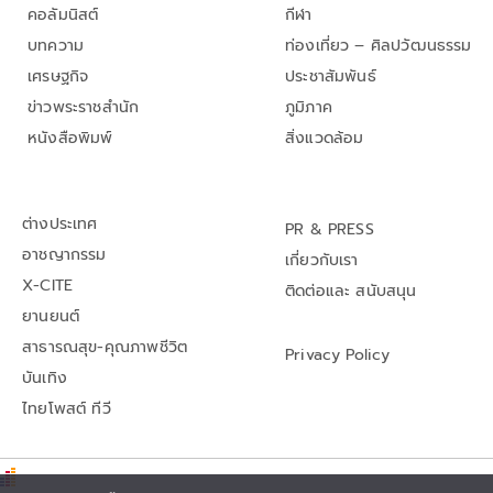
คอลัมนิสต์
กีฬา
บทความ
ท่องเที่ยว – ศิลปวัฒนธรรม
เศรษฐกิจ
ประชาสัมพันธ์
ข่าวพระราชสำนัก
ภูมิภาค
หนังสือพิมพ์
สิ่งแวดล้อม
ต่างประเทศ
PR & PRESS
อาชญากรรม
เกี่ยวกับเรา
X-CITE
ติดต่อและ สนับสนุน
ยานยนต์
สาธารณสุข-คุณภาพชีวิต
Privacy Policy
บันเทิง
ไทยโพสต์ ทีวี