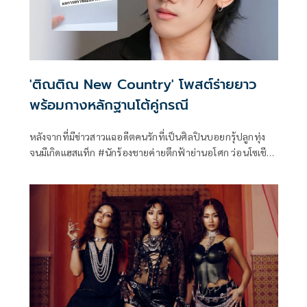
'ติณติณ New Country' โพสต์ร่ายยาว
พร้อมกางหลักฐานโต้คู่กรณี
หลังจากที่มีข่าวสาวแฉอดีตคนรักที่เป็นศิลปินบอยกรุ้ปลูกทุ่ง
จนมีเกิดแฮสแท็ก #นักร้องชายค่ายตึกฟ้าย่านอโศก ว่อนโซเชีย
ล และชื่อของ ติณติณ-จรัสรวี เทียมรัตน์ สมาชิกวง New
Country ก็ถูกพูดถึงเป็นอย่างมาก ล่าสุด ทางค่ายแกรมมี่โกลด์ได้
ออกแถลงการณ์ถึงประเด็นดังกล่าวว่าทางค่ายนั้นดำเนินการสั่ง
พักงาน ติณติณ ชั่วคราวจนกว่าจะตรวจสอบข้อเท็จจริงร่วมกับ
ผู้เกี่ยวข้องเสร็จ เพื่อให้เกิดความชัดเจนและเป็นธรรมกับทุกฝ่าย