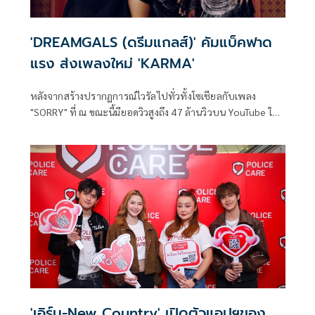
'DREAMGALS (ดรีมแกลส์)' คัมแบ็คฟาด
แรง ส่งเพลงใหม่ 'KARMA'
หลังจากสร้างปรากฏการณ์ไวรัลไปทั่วทั้งโซเชียลกับเพลง
"SORRY" ที่ ณ ขณะนี้มียอดวิวสูงถึง 47 ล้านวิวบน YouTube ใน
ที่สุด DREAMGALS (ดรีมแกลส์) กับสามสมาชิกอย่าง MILLI
(มิลลิ) , GALCHANIE (แกลชานี) และ Flower.far (ฟลาว
เวอร์.ฟาร์) ชีคัมแบคแล้ว! กลับมาครั้งนี้พร้อมกับซิงเกิลใหม่
“KARMA”
'เอิร์น-New Country' เปิดตัวแอปฯของ