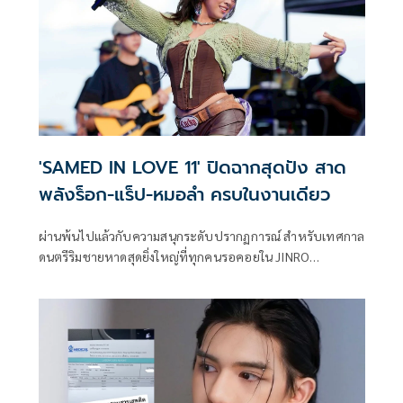
'SAMED IN LOVE 11' ปิดฉากสุดปัง สาด
พลังร็อก-แร็ป-หมอลำ ครบในงานเดียว
ผ่านพ้นไปแล้วกับความสนุกระดับปรากฏการณ์ สำหรับเทศกาล
ดนตรีริมชายหาดสุดยิ่งใหญ่ที่ทุกคนรอคอยใน JINRO
Presents “SAMED IN LOVE 11” ซึ่งจัดขึ้นเมื่อวันเสาร์ที่ 6
มิถุนายน 2026 ที่ผ่านมา ณ หาดทรายแก้ว เกาะเสม็ด จ.ระยอง