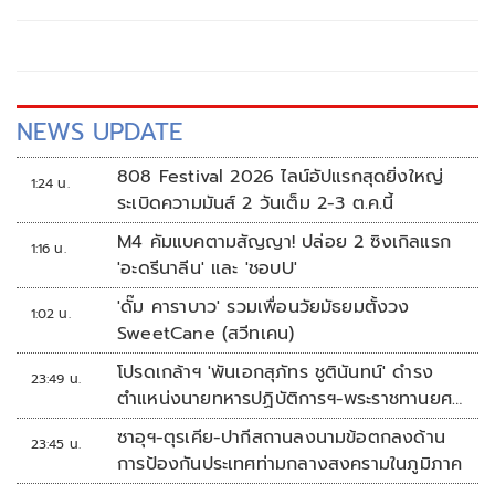
สนั่นทั่วทั้งฮอลล์ ในทุกที่นั่งทั้งสองรอบการแสดง เมื่อวันที่ 18
และ 19 ตุลาคม 2568 ณ Royal Paragon Hall
NEWS UPDATE
808 Festival 2026 ไลน์อัปแรกสุดยิ่งใหญ่
1:24 น.
ระเบิดความมันส์ 2 วันเต็ม 2-3 ต.ค.นี้
M4 คัมแบคตามสัญญา! ปล่อย 2 ซิงเกิลแรก
1:16 น.
'อะดรีนาลีน' และ 'ชอบU'
'ดั๊ม คาราบาว' รวมเพื่อนวัยมัธยมตั้งวง
1:02 น.
SweetCane (สวีทเคน)
โปรดเกล้าฯ 'พันเอกสุภัทร ชูตินันทน์' ดำรง
23:49 น.
ตำแหน่งนายทหารปฏิบัติการฯ-พระราชทานยศ
'พลตรี'
ซาอุฯ-ตุรเคีย-ปากีสถานลงนามข้อตกลงด้าน
23:45 น.
การป้องกันประเทศท่ามกลางสงครามในภูมิภาค