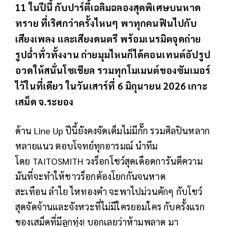
11 ในปีนี้ กับปาร์ตี้เฉลิมฉลองสุดพิเศษบนหาด
ทราย ที่เริศกว่าครั้งไหนๆ พาทุกคนฟินไปกับ
เสียงเพลง และเสียงดนตรี พร้อมเนรมิตจุดถ่าย
รูปฉ่ำทั่วทั้งงาน ถ่ายมุมไหนก็ได้คอนเทนต์อัปรูป
อวดให้สนั่นโซเชียล รวมทุกโมเมนต์ของซัมเมอร์
ไว้ในที่เดียว ในวันเสาร์ที่ 6 มิถุนายน 2026 เกาะ
เสม็ด จ.ระยอง
ด้าน Line Up ปีนี้ยังคงจัดเต็มไม่มีกั๊ก รวมศิลปินหลาก
หลายแนว ตอบโจทย์ทุกอารมณ์ นำทีม
โดย TAITOSMITH วงร็อกโชว์สุดเดือดการันตีความ
มันที่จะทำให้ชาวร็อกต้องโยกกันจนหาด
สะเทือน ลำไย ไหทองคำ จะพาไปม่วนคักๆ กับโชว์
สุดจัดจ้านและจังหวะที่ไม่มีใครยอมใคร กับครั้งแรก
ของเสม็ดที่มีลูกทุ่ง! บอกเลยว่าห้ามพลาด มา