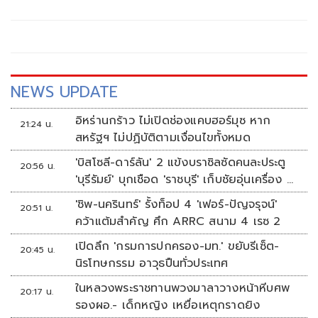
แข็งแกร่งด้วยการขยายธุรกิจผ่านสองแพลตฟอร์มหลัก ได้แก่
“สถานีโทรทัศน์ช่อง MONO29”
NEWS UPDATE
อิหร่านกร้าว ไม่เปิดช่องแคบฮอร์มุซ หาก
21:24 น.
สหรัฐฯ ไม่ปฏิบัติตามเงื่อนไขทั้งหมด
'บิสโซลี-ดาร์ลัน' 2 แข้งบราซิลซัดคนละประตู
20:56 น.
'บุรีรัมย์' บุกเชือด 'ราชบุรี' เก็บชัยอุ่นเครื่อง 4
นัดรวด
'ชิพ-นครินทร์' รั้งท็อป 4 'เฟอร์-ปัญจรุจน์'
20:51 น.
คว้าแต้มสำคัญ ศึก ARRC สนาม 4 เรซ 2
เปิดลึก 'กรมการปกครอง-มท.' ขยับรีเซ็ต-
20:45 น.
นิรโทษกรรม อาวุธปืนทั่วประเทศ
ในหลวงพระราชทานพวงมาลาวางหน้าหีบศพ
20:17 น.
รองผอ.- เด็กหญิง เหยื่อเหตุกราดยิง