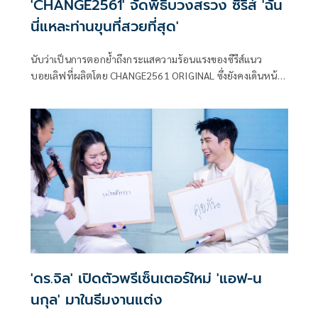
'CHANGE2561' จัดพิธีบวงสรวง ซีรีส์ 'ฉัน
นี่แหละท่านขุนที่สวยที่สุด'
นับว่าเป็นการตอกย้ำถึงกระแสความร้อนแรงของซีรีส์แนว
บอยเลิฟที่ผลิตโดย CHANGE2561 ORIGINAL ซึ่งยังคงเดินหน้า
สร้างปรากฏการณ์ความสำเร็จอย่างต่อเนื่อง พร้อมตอกย้ำภาพ
ลักษณ์ผู้สร้างสรรค์ซีรีส์หลากรสหลายอารมณ์ที่ครองใจผู้ชมใน
ทุกแพลตฟอร์ม พร้อมจัดเต็มในปีนี้ โดยล่าสุดเตรียมปลุกกระแส
อีกครั้งกับโปรเจกต์ ฉันนี่แหละท่านขุนที่สวยที่สุด ซีรีส์ที่นำ
นิยายออนไลน์ชื่อดังใน Web Comic ของ LINE WEBTOON ที่
เคยสร้างปรากฏการณ์ยอดอ่านถล่มทลายและเสียงชื่นชม
ล้นหลาม มาดัดแปลงเป็นซีรีส์ให้แฟนๆ ได้ชมกันเป็นครั้งแรก
'ดร.จิล' เปิดตัวพรีเซ็นเตอร์ใหม่ 'แอฟ-น
นกุล' มาในธีมงานแต่ง