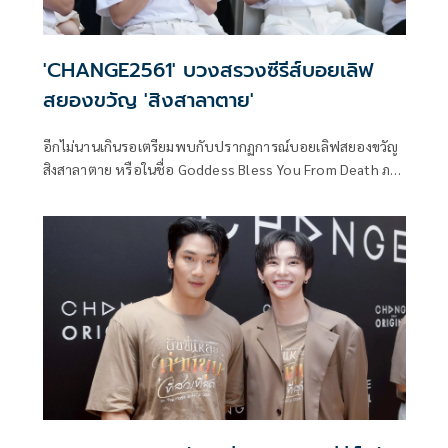
'CHANGE2561' บวงสรวงซีรีส์บอยเลิฟ
สยองขวัญ 'สิงสาลาตาย'
อีกไม่นานเกินรอเตรียมพบกับปรากฏการณ์บอยเลิฟสยองขวัญ
สิงสาลาตาย หรือในชื่อ Goddess Bless You From Death ภาย
ใต้ โปรเจกต์ CHANGE2561 ORIGINAL ผลงานล่าสุดของ พูห์ ก
ฤติน และ พาเวล นเรศ ที่กลับมารับบทนำประกบคู่กันอีกครั้ง
ซึ่งก็ได้รับความสนใจไปทั่วทุกมุมโลกทันทีที่ประกาศสร้าง