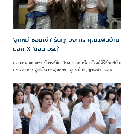
'ลูกหมี-ซอนญ่า' รันทุกวงการ คุณแฟนบ้าน
นอก X 'แอน อรดี'
ความสนุกและเซอร์ไพรส์มีมากันแบบต่อเนื่อง ถึงแม้ซีรีส์จะยังไม่
ออน สำหรับคู่เคมีหวานสุดฮอต “ลูกหมี ปัญญาพัชร” และ
“ซอนญ่า ศรัณย์ภัทร์” นักแสดงนำจากซีรีส์ Girl's love ที่ทุกคน
รอคอยอย่าง “คุณแฟนบ้านนอก Hometown Romance” ภาย
ใต้โปรเจกต์ CHANGE2561 ORIGINAL ที่กำลังจะลงจอให้แฟนๆ
ได้ชมกันเร็วๆนี้