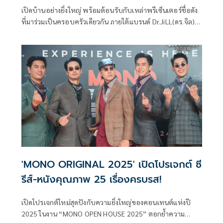
เปิดบ้านอย่างยิ่งใหญ่ พร้อมต้อนรับกับเหล่าพรีเซ็นเตอร์ชื่อดัง
ที่มาร่วมเป็นครอบครัวเดียวกัน ภายใต้แบรนด์ Dr.JiLL(ดร.จิล)
สำหรับงานมหกรรม Dr.JiLL ที่จัดขึ้น ณ Gayson Urban Resort
ชั้น 19 Gayson Tower โดยมีดาราชื่อดัง ไม่ว่าจะเป็น แอฟ ทักษ
ร, นนกุล ชานน, บุ๋ม ปนัดดา, ชาย ชาตโยดม, วิกกี้ สุนิสา เจสท์,
แพนเค้ก เขมนิจ, บีม กวี, ออย อฎิพรณ์ ตบเท้าร่วมแชร์
ประสบการณ์ความสวยความงาม พร้อมแขกรับเชิญผู้ใช้จริง
อย่าง ไทด์ เอกพันธ์-ทับทิม อัญรินทร์ มาร่วมการันตีถึงคุณภาพ
ซึ่งได้ ดีเจ ดาด้า รับหน้าที่เป็นพิธีกรตลอดทั้งงาน
'MONO ORIGINAL 2025' เปิดโปรเจกต์ ซี
รีส์-หนังคุณภาพ 25 เรื่องครบรส!
เปิดโปรเจกต์ใหม่สุดปังกับความยิ่งใหญ่ของคอนเทนต์แห่งปี
2025 ในงาน “MONO OPEN HOUSE 2025” ตอกย้ำความ