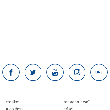
การเมือง
กรองสถานการณ์
เปลว สีเงิน
วาไรตี้