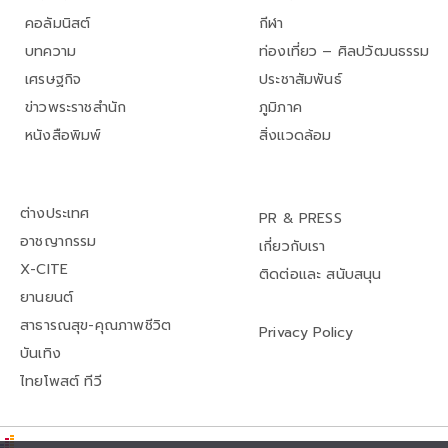
คอลัมนิสต์
กีฬา
บทความ
ท่องเที่ยว – ศิลปวัฒนธรรม
เศรษฐกิจ
ประชาสัมพันธ์
ข่าวพระราชสำนัก
ภูมิภาค
หนังสือพิมพ์
สิ่งแวดล้อม
ต่างประเทศ
PR & PRESS
อาชญากรรม
เกี่ยวกับเรา
X-CITE
ติดต่อและ สนับสนุน
ยานยนต์
สาธารณสุข-คุณภาพชีวิต
Privacy Policy
บันเทิง
ไทยโพสต์ ทีวี