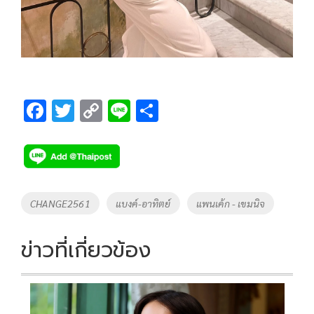
F
T
C
Li
S
ac
wi
o
n
h
e
tt
p
e
ar
b
er
y
e
o
Li
Tags
CHANGE2561
แบงค์-อาทิตย์
แพนเค้ก - เขมนิจ
o
n
k
k
ข่าวที่เกี่ยวข้อง