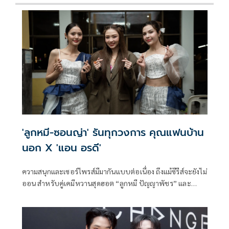
'ลูกหมี-ซอนญ่า' รันทุกวงการ คุณแฟนบ้าน
นอก X 'แอน อรดี'
ความสนุกและเซอร์ไพรส์มีมากันแบบต่อเนื่อง ถึงแม้ซีรีส์จะยังไม่
ออน สำหรับคู่เคมีหวานสุดฮอต “ลูกหมี ปัญญาพัชร” และ
“ซอนญ่า ศรัณย์ภัทร์” นักแสดงนำจากซีรีส์ Girl's love ที่ทุกคน
รอคอยอย่าง “คุณแฟนบ้านนอก Hometown Romance” ภาย
ใต้โปรเจกต์ CHANGE2561 ORIGINAL ที่กำลังจะลงจอให้แฟนๆ