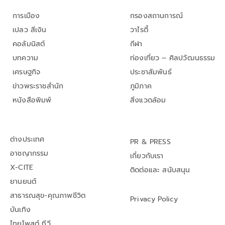
การเมือง
กรองสถานการณ์
เปลว สีเงิน
วาไรตี้
คอลัมนิสต์
กีฬา
บทความ
ท่องเที่ยว – ศิลปวัฒนธรรม
เศรษฐกิจ
ประชาสัมพันธ์
ข่าวพระราชสำนัก
ภูมิภาค
หนังสือพิมพ์
สิ่งแวดล้อม
ต่างประเทศ
PR & PRESS
อาชญากรรม
เกี่ยวกับเรา
X-CITE
ติดต่อและ สนับสนุน
ยานยนต์
สาธารณสุข-คุณภาพชีวิต
Privacy Policy
บันเทิง
ไทยโพสต์ ทีวี