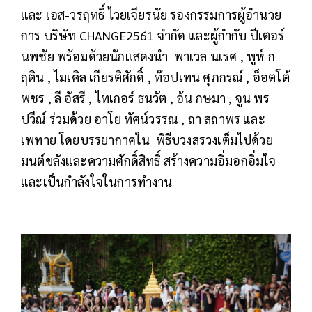
และ เอส-วรฤทธิ์ ไวยเจียรนัย รองกรรมการผู้อำนวย
การ บริษัท CHANGE2561 จำกัด และผู้กำกับ ปีเตอร์
นพชัย พร้อมด้วยนักแสดงนำ พาเวล นเรศ , พูห์ ก
ฤติน , ไมเคิล เกียรติศักดิ์ , ท๊อปเทน ศุภกรณ์ , อ็อตโต้
พชร , ลี อัสรี , ไทเกอร์ ธนวัต , อ้น กษมา , จูน พร
ปวีณ์ ร่วมด้วย อาโย ทัศน์วรรณ , ถา สถาพร และ
เพทาย โดยบรรยากาศใน พิธีบวงสรวงเต็มไปด้วย
มนต์ขลังและความศักดิ์สิทธิ์ สร้างความอิ่มอกอิ่มใจ
และเป็นกำลังใจในการทำงาน