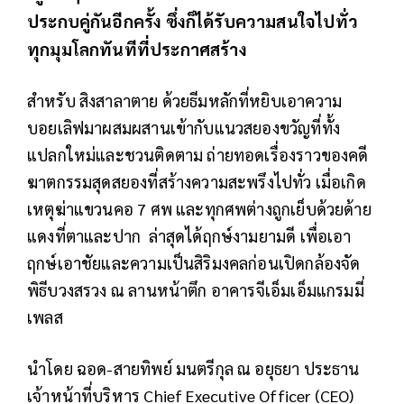
ประกบคู่กันอีกครั้ง ซึ่งก็ได้รับความสนใจไปทั่ว
ทุกมุมโลกทันทีที่ประกาศสร้าง
สำหรับ สิงสาลาตาย ด้วยธีมหลักที่หยิบเอาความ
บอยเลิฟมาผสมผสานเข้ากับแนวสยองขวัญที่ทั้ง
แปลกใหม่และชวนติดตาม ถ่ายทอดเรื่องราวของคดี
ฆาตกรรมสุดสยองที่สร้างความสะพรึงไปทั่ว เมื่อเกิด
เหตุฆ่าแขวนคอ 7 ศพ และทุกศพต่างถูกเย็บด้วยด้าย
แดงที่ตาและปาก ล่าสุดได้ฤกษ์งามยามดี เพื่อเอา
ฤกษ์เอาชัยและความเป็นสิริมงคลก่อนเปิดกล้องจัด
พิธีบวงสรวง ณ ลานหน้าตึก อาคารจีเอ็มเอ็มแกรมมี่
เพลส
นำโดย ฉอด-สายทิพย์ มนตรีกุล ณ อยุธยา ประธาน
เจ้าหน้าที่บริหาร Chief Executive Officer (CEO)