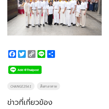
F
T
C
Li
S
ac
wi
o
n
h
e
tt
p
e
ar
b
er
y
e
o
Li
Tags
CHANGE2561
สิงสาลาตาย
o
n
k
k
ข่าวที่เกี่ยวข้อง