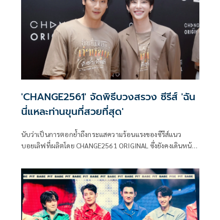
ได้ชมกันเร็วๆนี้
'CHANGE2561' จัดพิธีบวงสรวง ซีรีส์ 'ฉัน
นี่แหละท่านขุนที่สวยที่สุด'
นับว่าเป็นการตอกย้ำถึงกระแสความร้อนแรงของซีรีส์แนว
บอยเลิฟที่ผลิตโดย CHANGE2561 ORIGINAL ซึ่งยังคงเดินหน้า
สร้างปรากฏการณ์ความสำเร็จอย่างต่อเนื่อง พร้อมตอกย้ำภาพ
ลักษณ์ผู้สร้างสรรค์ซีรีส์หลากรสหลายอารมณ์ที่ครองใจผู้ชมใน
ทุกแพลตฟอร์ม พร้อมจัดเต็มในปีนี้ โดยล่าสุดเตรียมปลุกกระแส
อีกครั้งกับโปรเจกต์ ฉันนี่แหละท่านขุนที่สวยที่สุด ซีรีส์ที่นำ
นิยายออนไลน์ชื่อดังใน Web Comic ของ LINE WEBTOON ที่
เคยสร้างปรากฏการณ์ยอดอ่านถล่มทลายและเสียงชื่นชม