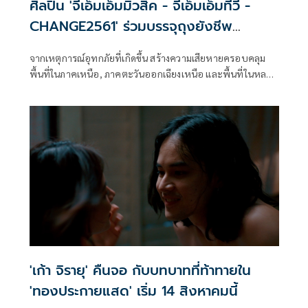
ศิลปิน 'จีเอ็มเอ็มมิวสิค - จีเอ็มเอ็มทีวี -
CHANGE2561' ร่วมบรรจุถุงยังชีพ
พระราชทาน
จากเหตุการณ์อุทกภัยที่เกิดขึ้น สร้างความเสียหายครอบคลุม
พื้นที่ในภาคเหนือ, ภาคตะวันออกเฉียงเหนือ และพื้นที่ในหลาย
จังหวัด ส่งผลกระทบและสร้างความเดือดร้อนให้กับประชาชน
ที่อยู่อาศัยในพื้นที่
'เก้า จิรายุ' คืนจอ กับบทบาทที่ท้าทายใน
'ทองประกายแสด' เริ่ม 14 สิงหาคมนี้