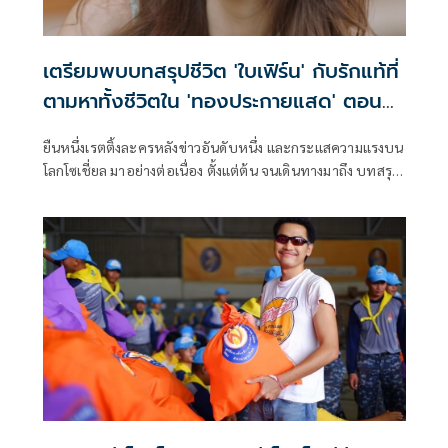
เตรียมพบบทสรุปชีวิต 'ใบเฟิร์น' กับรักแท้ที่
ตามหาทั้งชีวิตใน 'ทองประกายแสด' ตอน
จบ
ยืนหนึ่งเรตติ้งละครหลังข่าวอันดับหนึ่ง และกระแสความแรงบน
โลกโซเชี่ยล มาอย่างต่อเนื่อง ตั้งแต่ต้น จนเดินทางมาถึง บทสรุป
สุดท้าย สำหรับ ละคร “ทองประกายแสด” ช่องวัน31 ผลิตโดย
CHANGE2561 โดยเฉพาะ ความเฟียส ความฟาด ฉบับตัวมัม
อย่าง “ใบเฟิร์น-พิมพ์ชนก ลือวิเศษไพบูลย์” ในบท “ทองดี”
หรือ “ทองประกาย” ที่ชีวิตมาถึงจุดที่อิ่มไปด้วยประสบการณ์
ชีวิตแสนโชกโชน