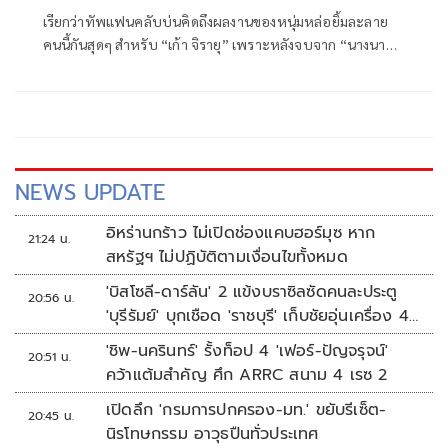
เรียกว่าทัพแฟนคลับบ่นคิดถึงผลงานของหนุ่มหล่อยิ้มละลาย
คนนี้กันสุดๆ สำหรับ “เก้า จิรายุ” เพราะหลังจบจาก “นางนาค
สะใภ้พระโขนง” แฟนๆ ก็ต่างรอดูละครเรื่องต่อไปอย่างใจจดใจ
จ่อ
NEWS UPDATE
อิหร่านกร้าว ไม่เปิดช่องแคบฮอร์มุซ หาก
21:24 น.
สหรัฐฯ ไม่ปฏิบัติตามเงื่อนไขทั้งหมด
'บิสโซลี-ดาร์ลัน' 2 แข้งบราซิลซัดคนละประตู
20:56 น.
'บุรีรัมย์' บุกเชือด 'ราชบุรี' เก็บชัยอุ่นเครื่อง 4
นัดรวด
'ชิพ-นครินทร์' รั้งท็อป 4 'เฟอร์-ปัญจรุจน์'
20:51 น.
คว้าแต้มสำคัญ ศึก ARRC สนาม 4 เรซ 2
เปิดลึก 'กรมการปกครอง-มท.' ขยับรีเซ็ต-
20:45 น.
นิรโทษกรรม อาวุธปืนทั่วประเทศ