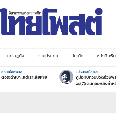
เศรษฐกิจ
ต่างประเทศ
บันเทิง
หนังสือพิม
คิดเหนือกระแส
แม่หมอสมัครเล่น
ตั้งใจด่าเขา...แต่เราเสียหาย
คู่มือทบทวนชีวิตช่วงพร
จร(7)เดินถอยหลังสำหร
ลัคนาราศีตอนที่2