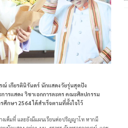
 เกียรตินิรันดร์ นักแสดงวัยรุ่นสุดปัง
ปะการแสดง วิชาเอกการละคร คณะศิลปกรรม
ึกษา 2564 ได้สำเร็จตามที่ตั้งใจไว้
งเต็มที่ และยังมีแผนเรียนต่อปริญญาโท หากมี
ื่อนนักแสดง อย่าง บูม- ธราธร จันทรวรกาญจน์ และ