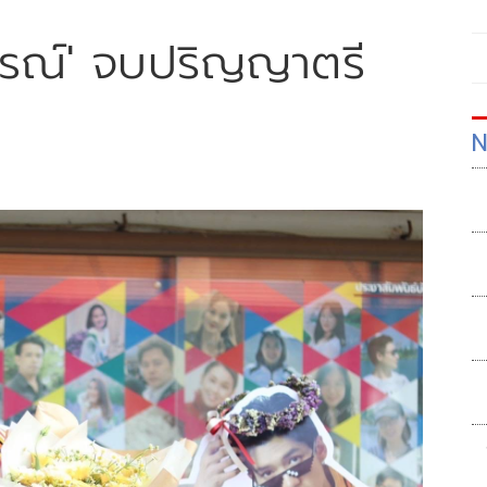
นบูรณ์' จบปริญญาตรี
N