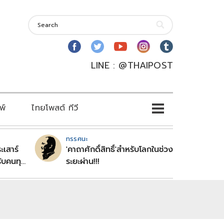
LINE : @THAIPOST
พ์
ไทยโพสต์ ทีวี
ทรรศนะ
ะเสาร์
'คาถาศักดิ์สิทธิ์'สำหรับโลกในช่วง
ับคนทุก
ระยะผ่าน!!!