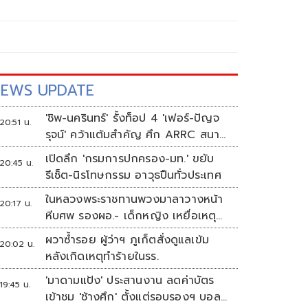
EWS UPDATE
'ชิพ-นครินทร์' รั้งท็อป 4 'เฟอร์-ปัญจ
20:51 น.
รุจน์' คว้าแต้มสำคัญ ศึก ARRC สนาม
4 เรซ 2
เปิดลึก 'กรมการปกครอง-มท.' ขยับ
20:45 น.
รีเซ็ต-นิรโทษกรรม อาวุธปืนทั่วประเทศ
ในหลวงพระราชทานพวงมาลาวางหน้า
20:17 น.
หีบศพ รองผอ.- เด็กหญิง เหยื่อเหตุก
ราดยิง
ผวาซ้ำรอย ผู้ว่าฯ ภูเก็ตสั่งดูแลเข้ม
20:02 น.
หลังเกิดเหตุทำร้ายในรร.
'มาดามแป้ง' ประสานงาน ลดค่าบัตร
19:45 น.
เข้าชม 'ช้างศึก' ตั้งแต่รอบรองฯ บอล