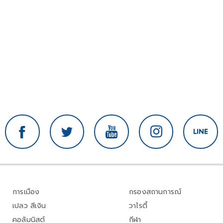
การเมือง
กรองสถานการณ์
เปลว สีเงิน
วาไรตี้
คอลัมนิสต์
กีฬา