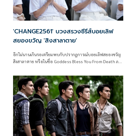
'CHANGE2561' บวงสรวงซีรีส์บอยเลิฟ
สยองขวัญ 'สิงสาลาตาย'
อีกไม่นานเกินรอเตรียมพบกับปรากฏการณ์บอยเลิฟสยองขวัญ
สิงสาลาตาย หรือในชื่อ Goddess Bless You From Death ภาย
ใต้ โปรเจกต์ CHANGE2561 ORIGINAL ผลงานล่าสุดของ พูห์ ก
ฤติน และ พาเวล นเรศ ที่กลับมารับบทนำประกบคู่กันอีกครั้ง
ซึ่งก็ได้รับความสนใจไปทั่วทุกมุมโลกทันทีที่ประกาศสร้าง