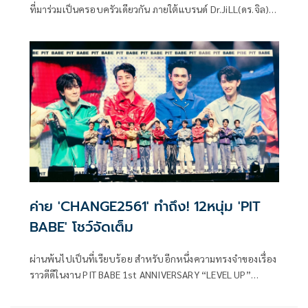
ที่มาร่วมเป็นครอบครัวเดียวกัน ภายใต้แบรนด์ Dr.JiLL(ดร.จิล)
สำหรับงานมหกรรม Dr.JiLL ที่จัดขึ้น ณ Gayson Urban Resort
ชั้น 19 Gayson Tower โดยมีดาราชื่อดัง ไม่ว่าจะเป็น แอฟ ทักษ
ร, นนกุล ชานน, บุ๋ม ปนัดดา, ชาย ชาตโยดม, วิกกี้ สุนิสา เจสท์,
แพนเค้ก เขมนิจ, บีม กวี, ออย อฎิพรณ์ ตบเท้าร่วมแชร์
ประสบการณ์ความสวยความงาม พร้อมแขกรับเชิญผู้ใช้จริง
อย่าง ไทด์ เอกพันธ์-ทับทิม อัญรินทร์ มาร่วมการันตีถึงคุณภาพ
ซึ่งได้ ดีเจ ดาด้า รับหน้าที่เป็นพิธีกรตลอดทั้งงาน
ค่าย 'CHANGE2561' ทำถึง! 12หนุ่ม 'PIT
BABE' โชว์จัดเต็ม
ผ่านพ้นไปเป็นที่เรียบร้อย สำหรับอีกหนึ่งความทรงจำของเรื่อง
ราวดีดีในงาน PIT BABE 1st ANNIVERSARY “LEVEL UP”
Presented by IN2IT ที่จัดขึ้นเนื่องในโอกาสพิเศษที่ PIT BABE
THE SERIES ครบรอบ 1 ปี ของการ ON AIR