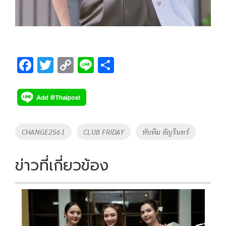
F
T
C
Li
S
ac
wi
o
n
h
e
tt
p
e
ar
b
er
y
e
o
Li
Tags
CHANGE2561
CLUB FRIDAY
ทับทิม อัญรินทร์
o
n
k
k
ข่าวที่เกี่ยวข้อง