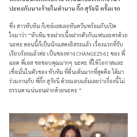
ปะทะกับนางร้ายในตำนาน กิ๊ก สุวัจนี ครั้งแรก
ซึ่ง สาวทับทิม ก็เซย์เยสเลยทันควันพร้อมกับเปิด
ใจมาว่า “ทับทิม ขอฝากเนื้อฝากตัวกับแฟนละครด้วย
นะคะ ตอนนี้ก็เป็นนักแสดงอิสระแล้ว เรื่องแรกที่รับ
เรียบร้อยแล้วค่ะ เป็นของทาง CHANGE2561 ของ พี่
ฉอด พี่เอส ขอขอบคุณมากๆ นะคะ ที่ให้โอกาสและ
เชื่อมั่นในตัวของ ทับทิม ที่ตื่นเต้นมากที่สุดคือ ได้มา
ร่วมงานกับ พี่กิ๊ก สุวัจนี ด้วยแอบแย้มเลยว่าเรื่องนี้ไม่
ธรรมดาแน่นอนฝากด้วยนะคะ “