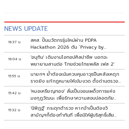
NEWS UPDATE
สคส. ปั้นนวัตกรรุ่นใหม่ผ่าน PDPA
16:37 น.
Hackathon 2026 ดัน ‘Privacy by
Design for all’ สู่โซลูชันคุ้มครองข้อมูลส่วน
'อนุทิน' เดินงานโอทอปศิลปาชีพ บอกจะ
16:04 น.
บุคคลที่ใช้ได้จริง
พยายามสานต่อ 'ไทยช่วยไทยพลัส เฟส 2'
นายกฯ ย้ำต้องเน้นควบคุมอาวุธปืนหลังเหตุก
15:55 น.
ราดยิง แก้กฎหมายให้เข้มงวด ตั้งด่านตรวจ
เพิ่ม
'หมอเหรียญทอง' ลั่นเป็นจอมเผด็จการแห่ง
15:42 น.
มงกุฎวัฒนะ เพื่อรักษาความสงบปลอดภัย
ภายในรพ.
'นิพิฏฐ์' กระตุกตำรวจ หากจำเป็นต้องวิ
15:32 น.
สามัญฯก็ต้องทำทันที เพื่อมิให้ผู้บริสุทธิ์เสีย
ชีวิตเพิ่ม