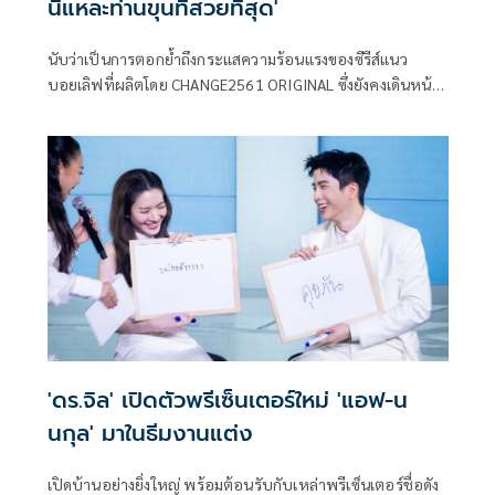
นี่แหละท่านขุนที่สวยที่สุด'
นับว่าเป็นการตอกย้ำถึงกระแสความร้อนแรงของซีรีส์แนว
บอยเลิฟที่ผลิตโดย CHANGE2561 ORIGINAL ซึ่งยังคงเดินหน้า
สร้างปรากฏการณ์ความสำเร็จอย่างต่อเนื่อง พร้อมตอกย้ำภาพ
ลักษณ์ผู้สร้างสรรค์ซีรีส์หลากรสหลายอารมณ์ที่ครองใจผู้ชมใน
ทุกแพลตฟอร์ม พร้อมจัดเต็มในปีนี้ โดยล่าสุดเตรียมปลุกกระแส
อีกครั้งกับโปรเจกต์ ฉันนี่แหละท่านขุนที่สวยที่สุด ซีรีส์ที่นำ
นิยายออนไลน์ชื่อดังใน Web Comic ของ LINE WEBTOON ที่
เคยสร้างปรากฏการณ์ยอดอ่านถล่มทลายและเสียงชื่นชม
ล้นหลาม มาดัดแปลงเป็นซีรีส์ให้แฟนๆ ได้ชมกันเป็นครั้งแรก
'ดร.จิล' เปิดตัวพรีเซ็นเตอร์ใหม่ 'แอฟ-น
นกุล' มาในธีมงานแต่ง
เปิดบ้านอย่างยิ่งใหญ่ พร้อมต้อนรับกับเหล่าพรีเซ็นเตอร์ชื่อดัง