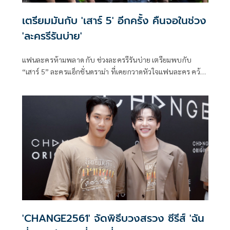
เตรียมมันกับ 'เสาร์ 5' อีกครั้ง คืนจอในช่วง
'ละครรีรันบ่าย'
แฟนละครห้ามพลาด กับ ช่วงละครรีรันบ่าย เตรียมพบกับ
“เสาร์ 5” ละครแอ็กชั่นดราม่า ที่เคยกวาดหัวใจแฟนละคร คว้า
เรตติงแรงทุกพื้นที่มาแล้ว และถูกคอมเมนต์ชื่นชมสนั่นโซเชียล
ทั้งบทสนุก ซีจีปัง นักแสดงแสดงได้สุดถึงอารมณ์ เรียกว่าเป็นอีก
หนึ่งผลงานที่ 9 บีเวอร์ ฟิล์มส์ สร้างสรรค์งานได้คุณภาพสมชื่อ
'CHANGE2561' จัดพิธีบวงสรวง ซีรีส์ 'ฉัน