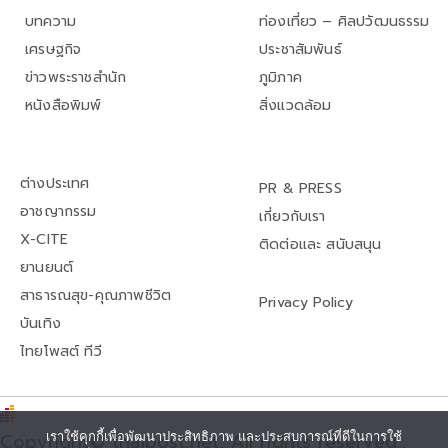
บทความ
ท่องเที่ยว – ศิลปวัฒนธรรม
เศรษฐกิจ
ประชาสัมพันธ์
ข่าวพระราชสำนัก
ภูมิภาค
หนังสือพิมพ์
สิ่งแวดล้อม
ต่างประเทศ
PR & PRESS
อาชญากรรม
เกี่ยวกับเรา
X-CITE
ติดต่อและ สนับสนุน
ยานยนต์
สาธารณสุข-คุณภาพชีวิต
Privacy Policy
บันเทิง
ไทยโพสต์ ทีวี
เราใช้คุกกี้เพื่อพัฒนาประสิทธิภาพ และประสบการณ์ที่ดีในการใช้
Copyright© thaipost.net, All rights reserved.,