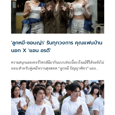
'ลูกหมี-ซอนญ่า' รันทุกวงการ คุณแฟนบ้าน
นอก X 'แอน อรดี'
ความสนุกและเซอร์ไพรส์มีมากันแบบต่อเนื่อง ถึงแม้ซีรีส์จะยังไม่
ออน สำหรับคู่เคมีหวานสุดฮอต “ลูกหมี ปัญญาพัชร” และ
“ซอนญ่า ศรัณย์ภัทร์” นักแสดงนำจากซีรีส์ Girl's love ที่ทุกคน
รอคอยอย่าง “คุณแฟนบ้านนอก Hometown Romance” ภาย
ใต้โปรเจกต์ CHANGE2561 ORIGINAL ที่กำลังจะลงจอให้แฟนๆ
ได้ชมกันเร็วๆนี้