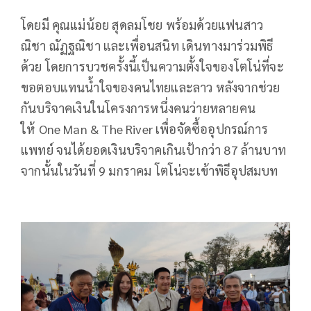
โดยมี คุณแม่น้อย สุดลมโชย พร้อมด้วยแฟนสาว
ณิชา ณัฏฐณิชา และเพื่อนสนิท เดินทางมาร่วมพิธี
ด้วย โดยการบวชครั้งนี้เป็นความตั้งใจของโตโน่ที่จะ
ขอตอบแทนน้ำใจของคนไทยและลาว หลังจากช่วย
กันบริจาคเงินในโครงการหนึ่งคนว่ายหลายคน
ให้ One Man & The River เพื่อจัดซื้ออุปกรณ์การ
แพทย์ จนได้ยอดเงินบริจาคเกินเป้ากว่า 87 ล้านบาท
จากนั้นในวันที่ 9 มกราคม โตโน่จะเข้าพิธีอุปสมบท