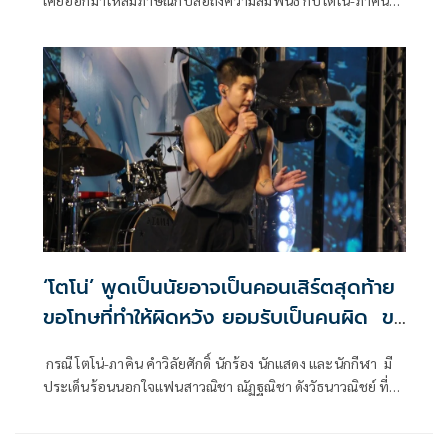
เคยออกมาให้สัมภาษณ์กับสื่อถึงความสัมพันธ์ กับโตโน่-ภาคิน
คำวิลัยศักดิ์ ที่คบหากันมากว่า 7 ปี ว่าจะไปต่อหรือพอแค่นี้ โดย
สาเหตุของปัญหาที่เกิดขึ้นมาจากที่ทางหนุ่มโตโน่ได้แอบนอกใจ
ไปกิ๊กกับ มายด์ อดีตผู้ช่วยผู้จัดการ จนแฟนเก่าของมายด์จับได้
และงัดหลักฐานทั้งแชทและคลิปเสียงกล้องหน้ารถออกมาแฉ
อย่างต่อเนื่อง
‘โตโน่’ พูดเป็นนัยอาจเป็นคอนเสิร์ตสุดท้าย
ขอโทษที่ทำให้ผิดหวัง ยอมรับเป็นคนผิด ขอ
เสียงแฟนคลับส่งให้ ’ณิชา’
กรณี โตโน่-ภาคิน คำวิลัยศักดิ์ นักร้อง นักแสดง และนักกีฬา มี
ประเด็นร้อนนอกใจแฟนสาวณิชา ณัฏฐณิชา ดังวัธนาวณิชย์ ที่
แอบกุ๊กกิ๊กกับผู้