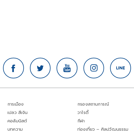
การเมือง
กรองสถานการณ์
เปลว สีเงิน
วาไรตี้
คอลัมนิสต์
กีฬา
บทความ
ท่องเที่ยว – ศิลปวัฒนธรรม