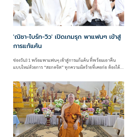
'ณิชา-ไบร์ท-วิว' เปิดเกมรุก พาแฟนๆ เข้าสู่
การแก้แค้น
ช่องวัน31 พร้อมพาแฟนๆ เข้าสู่การแก้แค้น ที่พร้อมเอาคืน
แบบใหม่ด้วยการ “สะกดจิต” ทุกความผิดร้ายที่เคยก่อ ต้องได้
รับการชดใช้อย่างสาสม!! ในละครดราม่าเข้มข้น “จิตสะกดแค้น”
และเพื่อความเป็นสิริมงคลเสริมความปังให้ละครดังเป็นพลุแตก
ป้อน-นิพนธ์ ผิวเณร ประธานเจ้าหน้าที่ฝ่ายผลิตละคร บริษัท
เดอะ วัน เอ็นเตอร์ไพรส์ จำกัด (มหาชน)