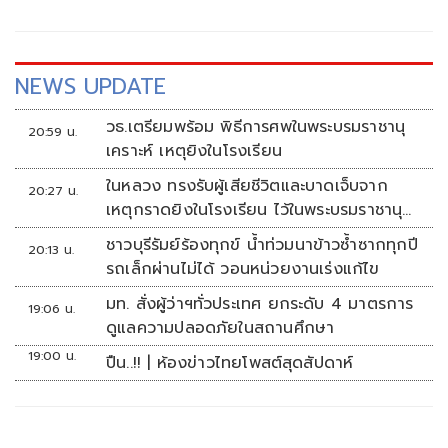
NEWS UPDATE
วธ.เตรียมพร้อม พิธีการศพในพระบรมราชานุ
20:59 น.
เคราะห์ เหตุยิงในโรงเรียน
ในหลวง ทรงรับผู้เสียชีวิตและบาดเจ็บจาก
20:27 น.
เหตุกราดยิงในโรงเรียน ไว้ในพระบรมราชานุ
เคราะห์
ชาวบุรีรัมย์ร้องทุกข์ น้ำท่วมนาข้าวซ้ำซากทุกปี
20:13 น.
รถเล็กผ่านไม่ได้ วอนหน่วยงานเร่งแก้ไข
มท. สั่งผู้ว่าฯทั่วประเทศ ยกระดับ 4 มาตรการ
19:06 น.
ดูแลความปลอดภัยในสถานศึกษา
19:00 น.
ปืน..!! | ห้องข่าวไทยโพสต์สุดสัปดาห์