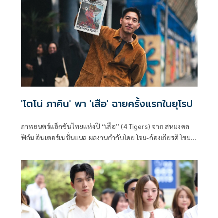
'โตโน่ ภาคิน' พา 'เสือ' ฉายครั้งแรกในยุโรป
ภาพยนตร์แอ็กชันไทยแห่งปี “เสือ” (4 Tigers) จาก สหมงคล
ฟิล์ม อินเตอร์เนชั่นแนล ผลงานกำกับโดย โขม-ก้องเกียรติ โขม
ศิริ ประเดิมฉาย European Premiere ในเทศกาลหนังระดับแนว
หน้าของโลกอย่าง เทศกาลภาพยนตร์นานาชาติรอตเทอร์ดัม
ครั้งที่ 55 (2026 International Film Festival Rotterdam -
#IFFR2026) ซึ่งจัดขึ้นระหว่างวันที่ 29 มกราคม - 8 กุมภาพันธ์นี้
ที่ประเทศเนเธอร์แลนด์