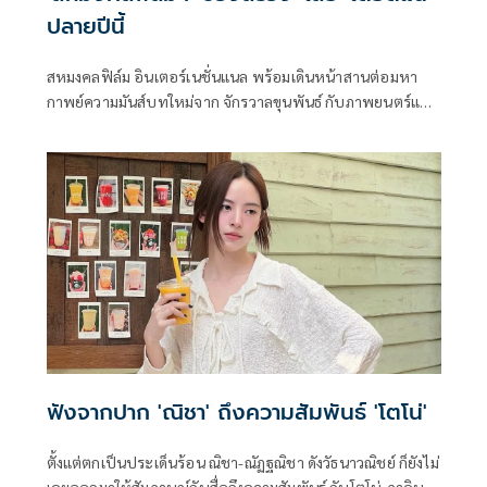
ปลายปีนี้
สหมงคลฟิล์ม อินเตอร์เนชั่นแนล พร้อมเดินหน้าสานต่อมหา
กาพย์ความมันส์บทใหม่จาก จักรวาลขุนพันธ์ กับภาพยนตร์แอ็
กชันไทยฟอร์มยักษ์แห่งปี เสือ (4 Tigers) เรื่องราวแห่งวีรกรรม
ของเหล่าจอมโจรภาคกลางในตำนานอย่าง เสือฝ้าย (เวียร์ ศุกล
วัฒน์), เสือมเหศวร (มาริโอ้ เมาเร่อ), เสือใบ (เป้ อารักษ์) และ
เสือดำ (โตโน่ ภาคิน) ก่อนจะมาเป็นคู่ต่อกรตัวฉกาจของ ขุน
พันธ์ มือปราบระดับพระกาฬจากภาพยนตร์ไตรภาคสุดเข้มข้น
ฟังจากปาก 'ณิชา' ถึงความสัมพันธ์ 'โตโน่'
ตั้งแต่ตกเป็นประเด็นร้อน ณิชา-ณัฏฐณิชา ดังวัธนาวณิชย์ ก็ยังไม่