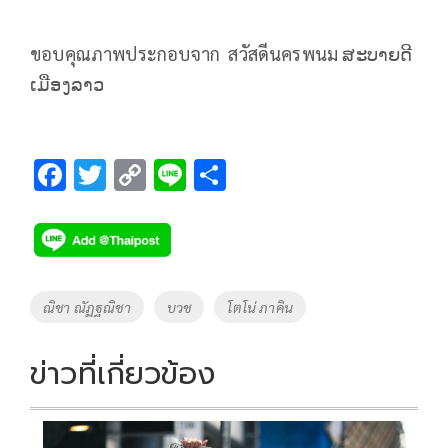
ขอบคุณภาพประกอบจาก สวัสดีนครพนม ສະບາຍດີ
ເມືອງລາວ
F
T
C
Li
S
ac
wi
o
n
h
e
tt
p
e
ar
b
er
y
e
o
Li
Tags
ณิชา ณัฏฐณิชา
บวช
โตโน่ ภาคิน
o
n
k
k
ข่าวที่เกี่ยวข้อง