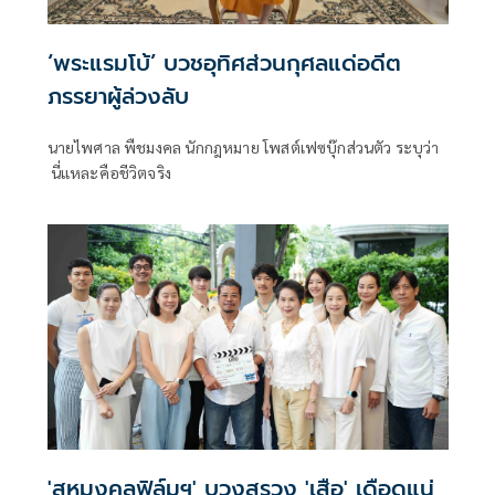
‘พระแรมโบ้’ บวชอุทิศส่วนกุศลแด่อดีต
ภรรยาผู้ล่วงลับ
นายไพศาล พืชมงคล นักกฎหมาย โพสต์เฟซบุ๊กส่วนตัว ระบุว่า
นี่แหละคือชีวิตจริง
'สหมงคลฟิล์มฯ' บวงสรวง 'เสือ' เดือดแน่