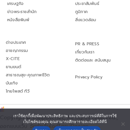
เศรษฐกิจ
ประชาสัมพันธ์
ข่าวพระราชสำนัก
ภูมิภาค
หนังสือพิมพ์
สิ่งแวดล้อม
ต่างประเทศ
PR & PRESS
อาชญากรรม
เกี่ยวกับเรา
X-CITE
ติดต่อและ สนับสนุน
ยานยนต์
สาธารณสุข-คุณภาพชีวิต
Privacy Policy
บันเทิง
ไทยโพสต์ ทีวี
เราใช้คุกกี้เพื่อพัฒนาประสิทธิภาพ และประสบการณ์ที่ดีในการใช้
Copyright© thaipost.net, All rights reserved.,
เว็บไซต์ของคุณ คุณสามารถศึกษารายละเอียดได้ที่นี่
ออกแบบเว็บ จัดทำเว็บไซต์โดย iDesign