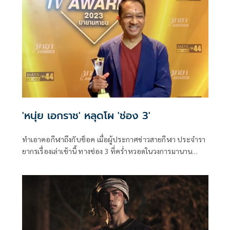
ได้ซ้อมไว้ ทั้งๆที่ใส่ส้นสูงและกระโปรงยาว ทำให้หลายคนไม่
สบายใจและทวงถามความปลอดภัยจากช่องว่าเกิดอะไรขึ้น
ล่าสุดทางช่อง3 ได้โพสต์แถลงการณ์ขออภัยต่อเหตุการณ์ความ
ผิดพลาดที่เกิดขึ้นในมหกรรมฉลองครบรอบ 56 ปี ช่อง 3 Land
Dom เมื่อวานนี้แล้ว
'หนุ่ย เอกราช' หลุดโผ 'ช่อง 3'
ทำเอาคอกีฬาถึงกับช็อค เมื่อผู้ประกาศข่าวสายกีฬา ประจำรา
ยากรเรื่องเล่าเช้านี้ ทางช่อง 3 ที่คร่ำหวอดในวงการมานาน
หลายสิบปี อย่าง หนุ่ย-เอกราช เก่งทุกทาง ได้ออกมาประกาศ
ผ่านช่องทางโซเซียลมีเดียของตัวเองว่า ไม่ได้อ่านข่าวที่รายการ
เรื่องเล่าเช้านี้แล้ว เพราะหมดสัญญา