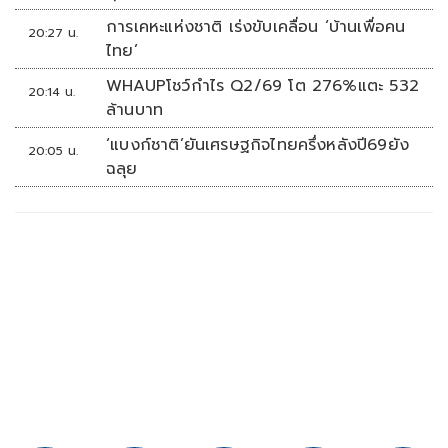
การเคหะแห่งชาติ เร่งขับเคลื่อน ‘บ้านเพื่อคน
20:27 น.
ไทย’
WHAUPโชว์กำไร Q2/69 โต 276%แตะ 532
20:14 น.
ล้านบาท
‘แบงก์ชาติ’ยันเศรษฐกิจไทยครึ่งหลังปี69ยัง
20:05 น.
ฉลุย