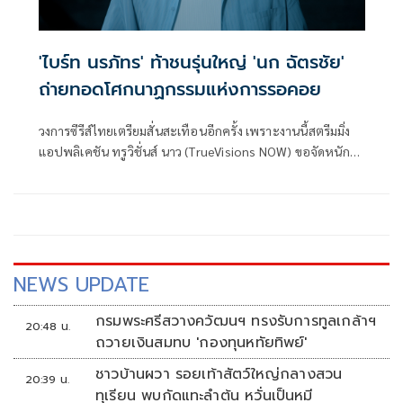
'ไบร์ท นรภัทร' ท้าชนรุ่นใหญ่ 'นก ฉัตรชัย'
ถ่ายทอดโศกนาฏกรรมแห่งการรอคอย
วงการซีรีส์ไทยเตรียมสั่นสะเทือนอีกครั้ง เพราะงานนี้สตรีมมิ่ง
แอปพลิเคชัน ทรูวิชั่นส์ นาว (TrueVisions NOW) ขอจัดหนักส่ง
ออริจินัลซีรีส์เรื่องใหม่ที่มีความลึกลับระดับพรีเมียม กับโปรเจ
กต์สุดท้าทายที่นำซีรีส์เกาหลีต้นฉบับมาสร้างใหม่โดยหยิบยก
ประเด็นสังคมมาเล่าในมุมมองสืบสวน – แฟนตาซี ในซีรีส์เรื่อง
MISSING ห่วง หาย ตาย จาก
NEWS UPDATE
กรมพระศรีสวางควัฒนฯ ทรงรับการทูลเกล้าฯ
20:48 น.
ถวายเงินสมทบ 'กองทุนหทัยทิพย์'
ชาวบ้านผวา รอยเท้าสัตว์ใหญ่กลางสวน
20:39 น.
ทุเรียน พบกัดแทะลำต้น หวั่นเป็นหมี