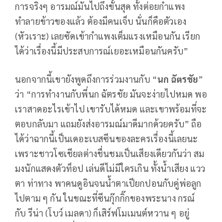
การจริงๆ อารมณ์มันไปถึงขั้นสุด ทั้งต่อยกำแพง
ทำลายข้าวของแล้ว ต้องมีคนเจ็บ นั่นก็คือตัวเอง
(หัวเราะ) เลยซัดเข้ากำแพงเต็มแรงเหมือนกัน เรียก
ได้ว่าเรื่องนี้มีประสบการณ์เยอะเหมือนกันครับ”
นอกจากนี้เขายังพูดถึงการร่วมงานกับ “
นก ฉัตรชัย
”
ว่า “การทำงานกับพี่นก ฉัตรชัย มันจะง่ายไปหมด พอ
เราสาดอะไรเข้าไป เขารับได้หมด และเขาพร้อมที่จะ
ตอบกลับมา แถมยังส่งอารมณ์มาดีมากด้วยครับ” ถือ
ได้ว่าฉากนี้เป็นเดอะเบสซีนของละครเรื่องนี้เลยนะ
เพราะชาวโซเชียลต่างชื่นชมเป็นเสียงเดียวกันว่า สม
มงนักแสดงตัวท็อป เล่นดีไม่มีใครเกิน ทั้งน้ำเสียง แวว
ตา ท่าทาง พาคนดูอินจนน้ำตาเปียกปอนกับคู่พ่อลูก
ไปตาม ๆ กัน ในขณะที่ซีนกุ๊กกิ๊กของพระนาง กรณ์
กับ รีน่า (โบว์ เมลดา) ก็เสิร์ฟโมเมนต์หวาน ๆ อยู่