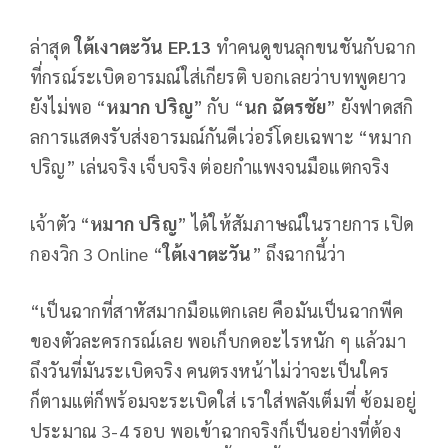
ล่าสุด
ใต้เงาตะวัน EP.13
ทำคนดูขนลุกขนชันกับฉาก
ที่กรณ์ระเบิดอารมณ์ใส่เกียรติ บอกเลยว่าบทพูดยาว
ยังไม่พอ “
หมาก ปริญ
” กับ “
นก ฉัตรชัย
” ยังฟาดสกิ
ลการแสดงรับส่งอารมณ์กันดีเว่อร์โดยเฉพาะ “หมาก
ปริญ” เล่นจริง เจ็บจริง ต่อยกำแพงจนมือแตกจริง
เจ้าตัว “
หมาก ปริญ
” ได้ให้สัมภาษณ์ในรายการ เปิด
กองวิก 3 Online “
ใต้เงาตะวัน
” ถึงฉากนี้ว่า
“เป็นฉากที่สาหัสมากมือแตกเลย คือมันเป็นฉากพีค
ของตัวละครกรณ์เลย พอเก็บกดอะไรหนัก ๆ แล้วมา
ถึงวันที่มันระเบิดจริง คนตรงหน้าไม่ว่าจะเป็นใคร
ก็ตามแต่ก็พร้อมจะระเบิดใส่ เราใส่พลังเต็มที่ ซ้อมอยู่
ประมาณ 3-4 รอบ พอเข้าฉากจริงก็เป็นอย่างที่ต้อง