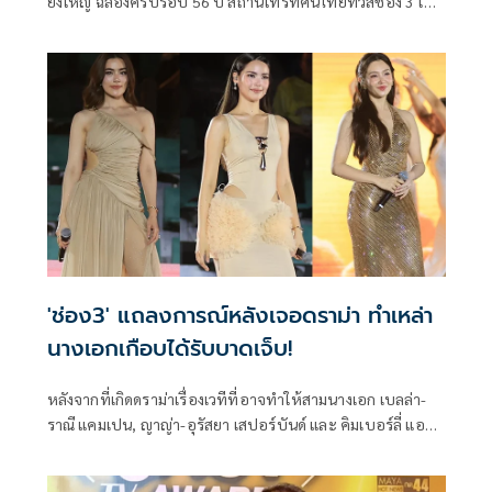
ยิ่งใหญ่ ฉลองครบรอบ 56 ปี สถานีโทรทัศน์ไทยทีวีสีช่อง 3 ใน
งาน “56 ปี ช่อง 3 Land Dom” ที่จัดเต็มทุกโมเมนต์แบบคุ้มค่า
ทุกวินาที ไม่มีพักหายใจ ณ สนามกีฬาแห่งชาติ ศุภชลาศัย เมื่อ
วันที่ 4 เมษายนที่ผ่านมา บอกเลยว่าแต่ละโชว์ทั้งแสง สี เสียง
อลังการระดับเวทีโลก!
'ช่อง3' แถลงการณ์หลังเจอดราม่า ทำเหล่า
นางเอกเกือบได้รับบาดเจ็บ!
หลังจากที่เกิดดราม่าเรื่องเวทีที่อาจทำให้สามนางเอก เบลล่า-
ราณี แคมเปน, ญาญ่า-อุรัสยา เสปอร์บันด์ และ คิมเบอร์ลี่ แอน
โวลเทมัส ได้รับบาดเจ็บได้ โดยมีแฟนๆโพสต์คลิปนาทีที่เหล่า
นางเอกต้องปีนขึ้นเวทีที่กำลังยกขึ้นสูงเพราะกลัวจะไม่ทันคิวที่