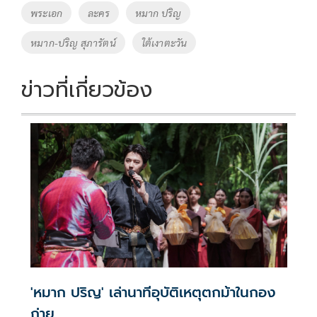
o
n
พระเอก
ละคร
หมาก ปริญ
k
k
หมาก-ปริญ สุภารัตน์
ใต้เงาตะวัน
ข่าวที่เกี่ยวข้อง
'หมาก ปริญ' เล่านาทีอุบัติเหตุตกม้าในกอง
ถ่าย