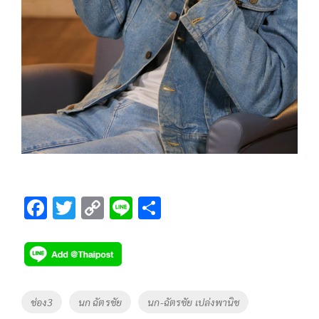
F
T
C
Li
S
ac
wi
o
n
h
e
tt
p
e
ar
b
er
y
e
o
Li
Tags
ช่อง3
นก ฉัตรชัย
นก-ฉัตรชัย เปล่งพานิช