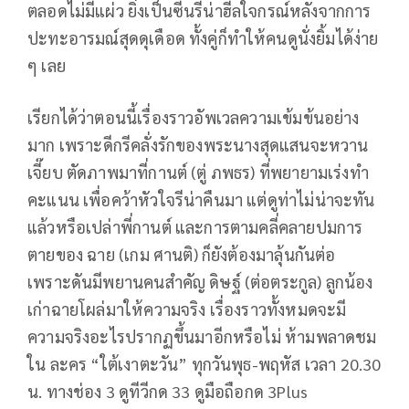
ตลอดไม่มีแผ่ว ยิ่งเป็นซีนรีน่าฮีลใจกรณ์หลังจากการ
ปะทะอารมณ์สุดดุเดือด ทั้งคู่ก็ทำให้คนดูนั่งยิ้มได้ง่าย
ๆ เลย
เรียกได้ว่าตอนนี้เรื่องราวอัพเวลความเข้มข้นอย่าง
มาก เพราะดีกรีคลั่งรักของพระนางสุดแสนจะหวาน
เจี๊ยบ ตัดภาพมาที่กานต์ (ตู่ ภพธร) ที่พยายามเร่งทำ
คะแนน เพื่อคว้าหัวใจรีน่าคืนมา แต่ดูท่าไม่น่าจะทัน
แล้วหรือเปล่าพี่กานต์ และการตามคลี่คลายปมการ
ตายของ ฉาย (เกม ศานติ) ก็ยังต้องมาลุ้นกันต่อ
เพราะดันมีพยานคนสำคัญ ดิษฐ์ (ต่อตระกูล) ลูกน้อง
เก่าฉายโผล่มาให้ความจริง เรื่องราวทั้งหมดจะมี
ความจริงอะไรปรากฏขึ้นมาอีกหรือไม่ ห้ามพลาดชม
ใน ละคร “ใต้เงาตะวัน” ทุกวันพุธ-พฤหัส เวลา 20.30
น. ทางช่อง 3 ดูทีวีกด 33 ดูมือถือกด 3Plus