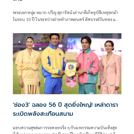
พระเอกหนุ่ม หมาก-ปริญ สุภารัตน์ เล่านาทีเกิดอุบัติเหตุตกม้า
ในรอบ 10 ปี ในระหว่างถ่ายทำภาพยนตร์ อัศจรรย์วันทอง แม้
จะรู้ว่าอันตรายแต่ขอเล่นเองเพื่อความสมจริง แถมตนเองค่อย
ข้างมั่นใจว่าทำได้เพราะเคยเรียนขี่ม้าและขี่เข้าฉากละครมา
หลายเรื่องแล้ว
'ช่อง3' ฉลอง 56 ปี สุดยิ่งใหญ่! เหล่าดารา
ระเบิดพลังสะเทือนสนาม
มอบความสุขสมการรอคอยจริง ๆ กับมหกรรมความบันเทิงสุด