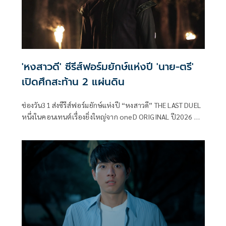
'หงสาวดี' ซีรีส์ฟอร์มยักษ์แห่งปี 'นาย-ตรี'
เปิดศึกสะท้าน 2 แผ่นดิน
ช่องวัน31 ส่งซีรีส์ฟอร์มยักษ์แห่งปี “หงสาวดี” THE LAST DUEL
หนึ่งในคอนเทนต์เรื่องยิ่งใหญ่จาก oneD ORIGINAL ปี2026 ที่
ได้แรงบันดาลใจจากประวัติศาสตร์ ไทย-พม่า “เมื่อคมดาบเพื่อ
ประเทศชาติ จะตัดขาดสายสัมพันธ์ของพี่น้อง” ก่อเกิดเป็น
สงครามยุทธหัตถีระหว่างสองแผ่นดินที่ยิ่งใหญ่ที่สุดใน
ประวัติศาสตร์