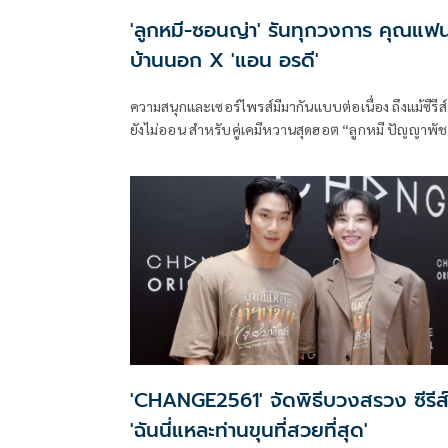
'ลูกหมี-ซอนญ่า' รันทุกวงการ คุณแฟ
บ้านนอก X 'แอน อรดี'
ความสนุกและเซอร์ไพรส์มีมากันแบบต่อเนื่อง ถึงแม้ซีรีส
ยังไม่ออน สำหรับคู่เคมีหวานสุดฮอต “ลูกหมี ปัญญาพั
และ “ซอนญ่า ศรัณย์ภัทร์” นักแสดงนำจากซีรีส์ Girl's l
ที่ทุกคนรอคอยอย่าง “คุณแฟนบ้านนอก Hometown
Romance” ภายใต้โปรเจกต์ CHANGE2561 ORIGINAL ที
กำลังจะลงจอให้แฟนๆได้ชมกันเร็วๆนี้
'CHANGE2561' จัดพิธีบวงสรวง ซีรีส
'ฉันนี่แหละท่านขุนที่สวยที่สุด'