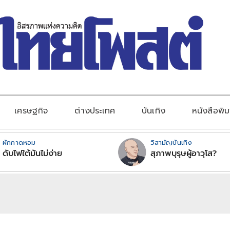
เศรษฐกิจ
ต่างประเทศ
บันเทิง
หนังสือพิม
ผักกาดหอม
วิสามัญบันเทิง
ดับไฟใต้มันไม่ง่าย
สุภาพบุรุษผู้อาวุโส?