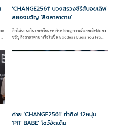
น
'CHANGE2561' บวงสรวงซีรีส์บอยเลิฟ
สยองขวัญ 'สิงสาลาตาย'
์จะ
อีกไม่นานเกินรอเตรียมพบกับปรากฏการณ์บอยเลิฟสยอง
ชร”
ขวัญ สิงสาลาตาย หรือในชื่อ Goddess Bless You From
ove
Death ภายใต้ โปรเจกต์ CHANGE2561 ORIGINAL ผลงาน
ล่าสุดของ พูห์ กฤติน และ พาเวล นเรศ ที่กลับมารับบทนำ
่
ประกบคู่กันอีกครั้ง ซึ่งก็ได้รับความสนใจไปทั่วทุกมุมโลก
ทันทีที่ประกาศสร้าง
์
ค่าย 'CHANGE2561' ทำถึง! 12หนุ่ม
'PIT BABE' โชว์จัดเต็ม