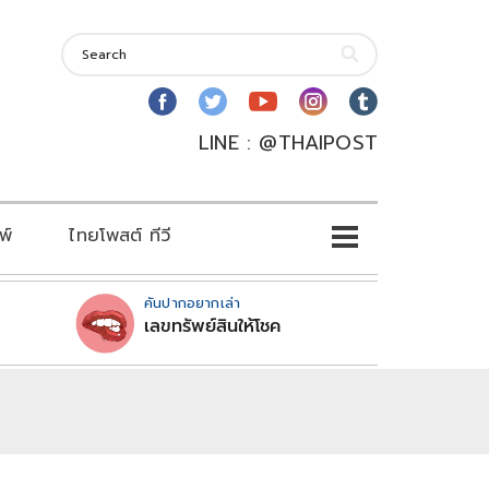
LINE : @THAIPOST
พ์
ไทยโพสต์ ทีวี
คันปากอยากเล่า
เลขทรัพย์สินให้โชค