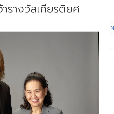
ารางวัลเกียรติยศ
N