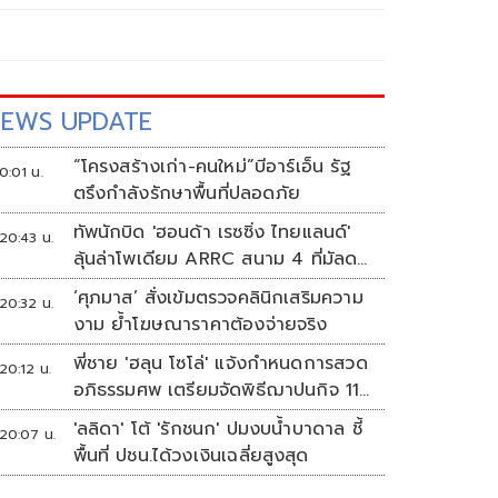
EWS UPDATE
“โครงสร้างเก่า-คนใหม่”บีอาร์เอ็น รัฐ
0:01 น.
ตรึงกำลังรักษาพื้นที่ปลอดภัย
ทัพนักบิด 'ฮอนด้า เรซซิ่ง ไทยแลนด์'
20:43 น.
ลุ้นล่าโพเดียม ARRC สนาม 4 ที่มัลดา
ลิกา
‘ศุภมาส’ สั่งเข้มตรวจคลินิกเสริมความ
20:32 น.
งาม ย้ำโฆษณาราคาต้องจ่ายจริง
พี่ชาย 'ฮลุน โซโล่' แจ้งกำหนดการสวด
20:12 น.
อภิธรรมศพ เตรียมจัดพิธีฌาปนกิจ 11
ส.ค.
'ลลิดา' โต้ 'รักชนก' ปมงบน้ำบาดาล ชี้
20:07 น.
พื้นที่ ปชน.ได้วงเงินเฉลี่ยสูงสุด