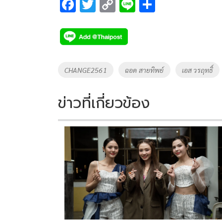
F
T
C
Li
S
ac
wi
o
n
h
e
tt
p
e
ar
b
er
y
e
o
Li
Tags
CHANGE2561
ฉอด สายทิพย์
เอส วรฤทธิ์
o
n
k
k
ข่าวที่เกี่ยวข้อง