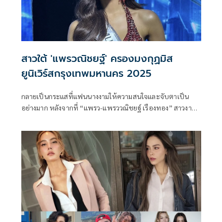
สาวใต้ 'แพรวณิชยฐ์' ครองมงกุฏมิส
ยูนิเวิร์สกรุงเทพมหานคร 2025
กลายเป็นกระแสที่แฟนนางงามให้ความสนใจและจับตาเป็น
อย่างมาก หลังจากที่ “แพรว-แพรววณิชยฐ์ เรืองทอง” สาวงาม
อีกหนึ่งตัวเต็ง ที่ได้ประกาศเตรียมลงประกวด มิสยูนิเวิร์สไทย
แลนด์ 2025