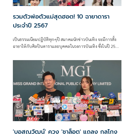
รวมตัวพ่อตัวแม่สุดฮอต! 10 ฉายาดารา
ประจำปี 2567
เป็นธรรมเนียมปฏิบัติทุกๆปี สมาคมนักข่าวบันเทิง จะมีการตั้ง
ฉายาให้กับศิลปินดาราและบุคคลในวงการบันเทิง ซึ่งในปี 2567
นี้ นำโดย ปราโมทย์ สารรัตน์ นายกสมาคมนักข่าวบันเทิง ได้ร่วม
กับสื่อมวลชนสายบันเทิงหลายสำนักและสื่อหลายแขนง ส่งฉายา
มาร่วมคัดเลือก ในปีนี้มีการโหวตตั้งฉายาดาราประจำปี 2567
โดยสำนักข่าว INN เอื้อเฟื้อสถานที่
'บอสณวัฒน์' ควง 'ชาล็อต' แถลง กลโกง