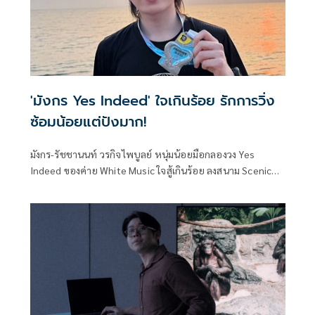
'มังกร Yes Indeed' ใจเกินร้อย รักการวิ่ง
ซ้อมน้อยแต่ปังมาก!
มังกร-รัชชานนท์ วรกิจไพบูลย์ หนุ่มน้อยมือกลองวง Yes
Indeed ของค่าย White Music ใจสู้เกินร้อย ลงสนาม Scenic
1/2 Marathon Pranburi 2026 ฮาล์ฟแรกในชีวิต 21.1
กิโลเมตร ทั้งที่ซ้อมไม่เต็มที่ เพราะมัวปั่นธีสิสรัวๆ แต่ยังทำเวลา
ได้ 2.01 ชั่วโมง แบบภูมิใจสุดๆ