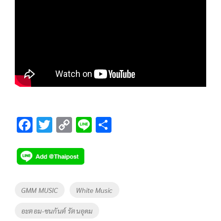
F
T
C
Li
S
ac
wi
o
n
h
e
tt
p
e
ar
b
er
y
e
o
Li
Tags
GMM MUSIC
White Music
o
n
อะตอม-ชนกันต์ รัตนอุดม
k
k