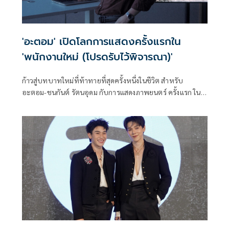
'อะตอม' เปิดโลกการแสดงครั้งแรกใน
'พนักงานใหม่ (โปรดรับไว้พิจารณา)'
ก้าวสู่บทบาทใหม่ที่ท้าทายที่สุดครั้งหนึ่งในชีวิต สำหรับ
อะตอม-ชนกันต์ รัตนอุดม กับการแสดงภาพยนตร์ ครั้งแรก ใน
ภาพยนตร์ ‘พนักงานใหม่ (โปรดรับไว้พิจารณา) HUMAN
RESOURCE’ โดย GDH ร่วมสร้างกับ One Cool Connect และ
JAI Studios ผลงานล่าสุดของผู้กำกับ เต๋อ-นวพล ธำรงรัตนฤทธิ์