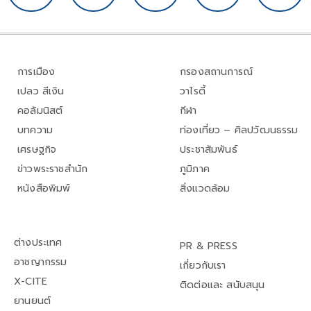
การเมือง
กรองสถานการณ์
เปลว สีเงิน
วาไรตี้
คอลัมนิสต์
กีฬา
บทความ
ท่องเที่ยว – ศิลปวัฒนธรรม
เศรษฐกิจ
ประชาสัมพันธ์
ข่าวพระราชสำนัก
ภูมิภาค
หนังสือพิมพ์
สิ่งแวดล้อม
ต่างประเทศ
PR & PRESS
อาชญากรรม
เกี่ยวกับเรา
X-CITE
ติดต่อและ สนับสนุน
ยานยนต์