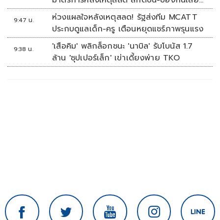
แบบ
ห่วงแผลใจหลังเหตุสลด! รัฐส่งทีม MCATT
9:47 น.
ประกบดูแลเด็ก-ครู เตือนหยุดแชร์ภาพรุนแรง
'เสือคิม' พลิกล็อกชนะ 'นาบิล' รับโบนัส 1.7
9:38 น.
ล้าน 'ซุปเปอร์เล็ก' เข่าเดี้ยงพ่าย TKO