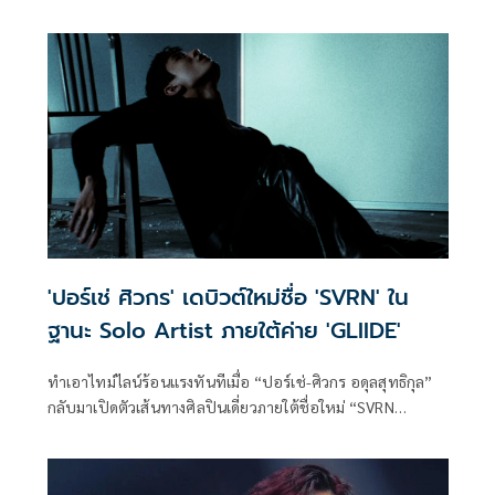
ศิลปินเต็มกับซิงเกิลเปิดตัว แม่เหอ ภายใต้บ้าน GMM MUSIC
สังกัด GRAMMY GOLD ที่ถ่ายทอดตัวตน ความคิด และรากเหง้า
ความเป็นคนใต้ผ่านเสียงเพลงได้อย่างลึกซึ้งและจริงใจ
'ปอร์เช่ ศิวกร' เดบิวต์ใหม่ชื่อ 'SVRN' ใน
ฐานะ Solo Artist ภายใต้ค่าย 'GLIIDE'
ทำเอาไทม์ไลน์ร้อนแรงทันทีเมื่อ “ปอร์เช่-ศิวกร อดุลสุทธิกุล”
กลับมาเปิดตัวเส้นทางศิลปินเดี่ยวภายใต้ชื่อใหม่ “SVRN
(SOVEREIGN)” ในฐานะศิลปินคนแรกของค่ายน้องใหม่
“GLIIDE” โปรเจกต์ดนตรีระดับอินเตอร์จากความร่วมมือ
ระหว่าง GMM MUSIC และ Warner Music Asia