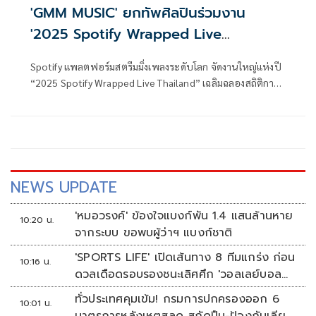
'GMM MUSIC' ยกทัพศิลปินร่วมงาน
'2025 Spotify Wrapped Live
Thailand'
Spotify แพลตฟอร์มสตรีมมิ่งเพลงระดับโลก จัดงานใหญ่แห่งปี
“2025 Spotify Wrapped Live Thailand” เฉลิมฉลองสถิติการ
ฟังเพลงที่ครองใจคนไทยตลอดปีที่ผ่านมา พร้อมยกทัพศิลปิน
คุณภาพจาก GMM MUSIC ร่วมสร้างปรากฏการณ์ความประทับ
ใจผ่านโชว์สุดพิเศษบนเวทีแห่งปี
NEWS UPDATE
'หมอวรงค์' ข้องใจแบงก์พัน 1.4 แสนล้านหาย
10:20 น.
จากระบบ ขอพบผู้ว่าฯ แบงก์ชาติ
'SPORTS LIFE' เปิดเส้นทาง 8 ทีมแกร่ง ก่อน
10:16 น.
ดวลเดือดรอบรองชนะเลิศศึก 'วอลเลย์บอล
นักเรียน แชมป์กีฬา 7HD 2026'
ทั่วประเทศคุมเข้ม! กรมการปกครองออก 6
10:01 น.
มาตรการหลังเหตุสลด สกัดปืน-ป้องกันเลียน