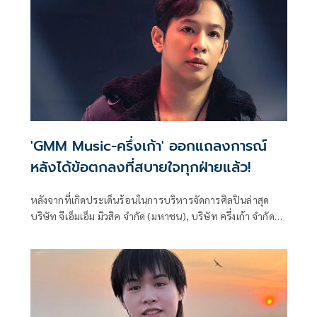
'GMM Music-ครึ่งเก้า' ออกแถลงการณ์
หลังได้ข้อตกลงที่สบายใจทุกฝ่ายแล้ว!
หลังจากที่เกิดประเด็นร้อนในการบริหารจัดการศิลปินล่าสุด
บริษัท จีเอ็มเอ็ม มิวสิค จำกัด (มหาชน), บริษัท ครึ่งเก้า จำกัด
และ ตัวแทนศิลปิน ได้ออกแถลงการณ์ถึงข้อตกลงที่ได้หารือร่วม
กันแล้ว