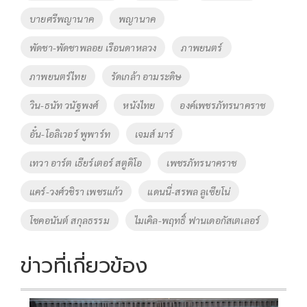
บายศรีพญานาค
พญานาค
พัดชา-พัดชาพลอย เรือนดาหลวง
ภาพยนตร์
ภาพยนตร์ไทย
รัดเกล้า อามระดิษ
วิน-ธนัท วนัฐพงศ์
หนังไทย
องค์เพชรภัทรนาคราช
อั๋น-โอลิเวอร์ พูพาร์ท
เจมส์ มาร์
เทวา อาร์ต เธียร์เตอร์ สตูดิโอ
เพชรภัทรนาคราช
แคร์-วงศ์วชิรา เพชรแก้ว
แดนนี่-สรพล ลูเซียโน่
โชคอนันต์ สกุลธรรม
ไมเคิล-พฤทธิ์ ฟานเดอกัสเตเลอร์
ข่าวที่เกี่ยวข้อง