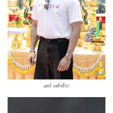
แคร์ วงศ์วชิรา