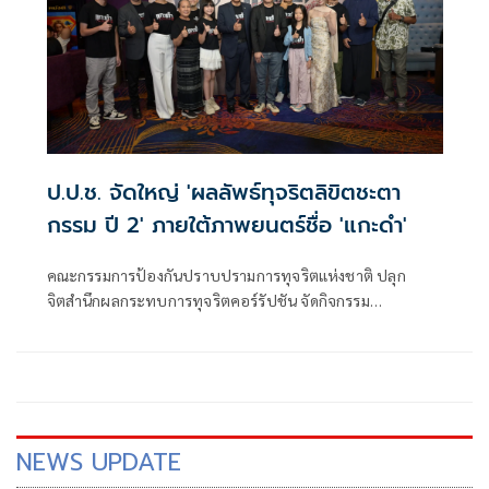
ป.ป.ช. จัดใหญ่ 'ผลลัพธ์ทุจริตลิขิตชะตา
กรรม ปี 2' ภายใต้ภาพยนตร์ชื่อ 'แกะดำ'
คณะกรรมการป้องกันปราบปรามการทุจริตแห่งชาติ ปลุก
จิตสำนึกผลกระทบการทุจริตคอร์รัปชัน จัดกิจกรรม
ประชาสัมพันธ์ฉายภาพยนตร์เรื่อง “แกะดำ” โครงการผลลัพธ์
ทุจริตลิขิตชะตากรรม ปี 2 หวังกระตุ้น และสร้างการรับรู้ผลกระ
ทบการทุจริตในรูปแบบหนังสั้น
NEWS UPDATE