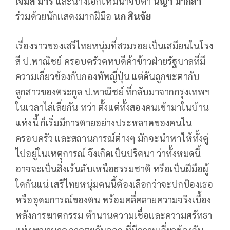
เจมส์ มาร์
และนางเอกใหม่น่าจับตา
นีญ่า มากีลา
ร่วมด้วยนักแสดงมากฝีมือ
นก สินจัย
เรื่องราวของเสรีไทยหนุ่มที่สวมรอยเป็นเสมียนในโรง
สี ป.พาณิชย์ ครอบครัวคหบดีค้าข้าวฝ่ายรัฐบาลที่มี
ความเกี่ยวข้องกับกองทัพญี่ปุ่น แต่ดันถูกชะตากับ
ลูกสาวของตระกูล ป.พาณิชย์ ที่กลับมาจากกรุงเทพฯ
ในเวลาไล่เลี่ยกัน ทว่า ตั้งแต่ทั้งสองคนเข้ามาในบ้าน
แห่งนี้ ก็เริ่มมีการตายอย่างประหลาดของคนใน
ครอบครัว และสถานการณ์ต่างๆ มักจะนำพาให้ทั้งคู่
ไปอยู่ในเหตุการณ์ จึงเกิดเป็นปริศนา ว่าทั้งหมดนี้
อาจจะเป็นสิ่งเร้นลับเหนือธรรมชาติ หรือเป็นฝีมือผู้
ใดกันแน่ เสรีไทยหนุ่มคนนี้ต้องเลือกว่าจะปกป้องเธอ
หรืออุดมการณ์ของตน พร้อมคลี่คลายความจริงเบื้อง
หลังการฆาตกรรม ตำนานความเชื่อและความศรัทธา