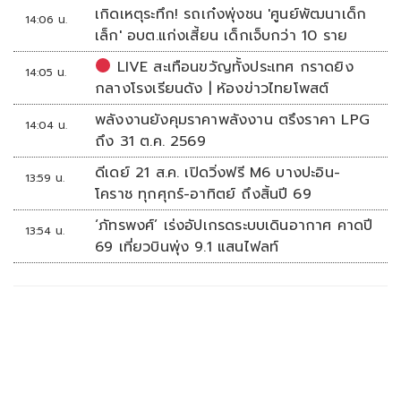
เกิดเหตุระทึก! รถเก๋งพุ่งชน 'ศูนย์พัฒนาเด็ก
14:06 น.
เล็ก' อบต.แก่งเสี้ยน เด็กเจ็บกว่า 10 ราย
LIVE สะเทือนขวัญทั้งประเทศ กราดยิง
14:05 น.
กลางโรงเรียนดัง | ห้องข่าวไทยโพสต์
พลังงานยังคุมราคาพลังงาน ตรึงราคา LPG
14:04 น.
ถึง 31 ต.ค. 2569
ดีเดย์ 21 ส.ค. เปิดวิ่งฟรี M6 บางปะอิน-
13:59 น.
โคราช ทุกศุกร์-อาทิตย์ ถึงสิ้นปี 69
‘ภัทรพงศ์’ เร่งอัปเกรดระบบเดินอากาศ คาดปี
13:54 น.
69 เที่ยวบินพุ่ง 9.1 แสนไฟลท์