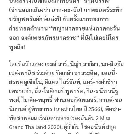
บวงสรวงเปิดกล้องภาพยนตร์ “นาคบรรพ์”
(อ่านออกเสียงว่า นาก-คะ-บัน) ภาพยนตร์ระทึก
ขวัญฟอร์มยักษ์แห่งปี กับครั้งแรกของการ
ถ่ายทอดตำนาน “พญานาคราชแห่งภาคตะวัน
ออก องค์เพชรภัทรนาคราช” ที่ยังไม่เคยมีใคร
พูดถึง!
โดยทีมนักแสดง
เจมส์ มาร์, นีญ่า มากีลา, นก-สินจัย
เปล่งพานิช
ร่วมด้วย
รัดเกล้า อามระดิษ, แดนนี่-
สรพล ลูเซียโน่, ดีเเลน ไบร์อันท์, แคร์-วงศ์วชิรา
เพชรแก้ว, อั๋น-โอลิเวอร์ พูพาร์ท, วิน-ธนัท วนัฐ
พงศ์, ไมเคิล-พฤทธิ์ ฟานเดอกัสเตเลอร์, กานต์-ชน
นิกานต์ สุพิทยาพร
(นางสาวไทย ปี 2566),
พัดชา-
พัดชาพลอย เรือนดาหลวง
(รองอันดับ 2 Miss
Grand Thailand 2020), ผู้กำกับ
โชคอนันต์ สกุล