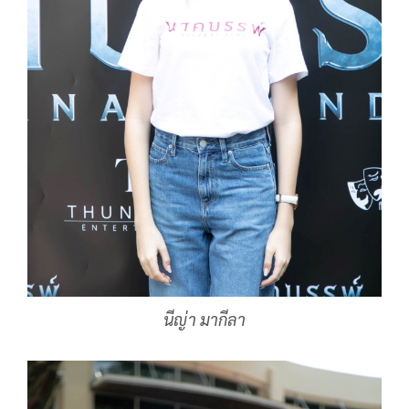
นีญ่า มากีลา