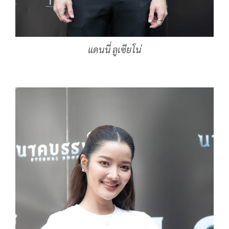
แดนนี่ ลูเซียโน่