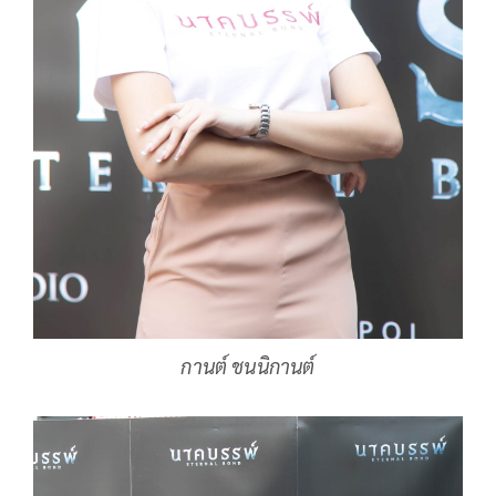
กานต์ ชนนิกานต์