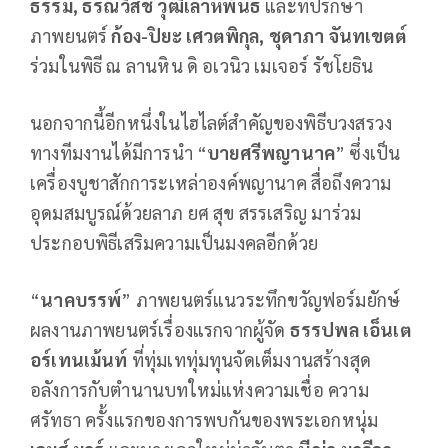
ธรรม, ธรณ์วิสช์ วุฒิเลาหพันธ์
และที่ปรึกษา
ภาพยนตร์
ก้อง-ปิยะ เศวตพิกุล, ชุดาภา จันทเขตต์
ร่วมในพิธี ณ ลานหิน ดิ อเวนิว เมเจอร์ รัชโยธิน
นอกจากนี้อีกหนึ่งในไฮไลต์สำคัญของพิธีบวงสรวง
ทางทีมงานได้มีการนำ “
บายศรีพญานาค
” ซึ่งเป็น
เครื่องบูชาสักการะเหล่าองค์พญานาค สื่อถึงความ
อุดมสมบูรณ์ด้วยลาภ ยศ สุข สรรเสริญ มาร่วม
ประกอบพิธีเสริมความเป็นมงคลอีกด้วย
“
นาคบรรพ์
” ภาพยนตร์แนวระทึกขวัญฟอร์มยักษ์
ผลงานภาพยนตร์เรื่องแรกจากผู้จัด
ธรรปพล เอ็นเต
อร์เทนเม้นท์
ที่ทุ่มเททุ่มทุนจัดเต็มงานสร้างสุด
อลังการกับตำนานบทใหม่แห่งความเชื่อ ความ
ศรัทธา ครั้งแรกของการพบกันของพระเอกหนุ่ม