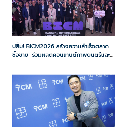
ปลื้ม! BICM2026 สร้างความสำเร็จตลาด
ซื้อขาย–ร่วมผลิตคอนเทนต์ภาพยนตร์และซี
รีส์ระดับนานาชาติ เกิดการเจรจาธุรกิจกว่า
1,200 คู่ มูลค่ากว่า 2,200 ล้านบาท