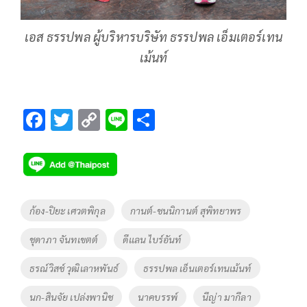
เอส ธรรปพล ผู้บริหารบริษัท ธรรปพล เอ็มเตอร์เทน
เม้นท์
F
T
C
Li
S
ac
wi
o
n
h
e
tt
p
e
ar
b
er
y
e
o
Li
Tags
ก้อง-ปิยะ เศวตพิกุล
กานต์-ชนนิกานต์ สุพิทยาพร
o
n
ชุดาภา จันทเขตต์
ดีเเลน ไบร์อันท์
k
k
ธรณ์วิสช์ วุฒิเลาหพันธ์
ธรรปพล เอ็นเตอร์เทนเม้นท์
นก-สินจัย เปล่งพานิช
นาคบรรพ์
นีญ่า มากีลา