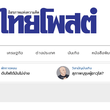
เศรษฐกิจ
ต่างประเทศ
บันเทิง
หนังสือพิม
ผักกาดหอม
วิสามัญบันเทิง
ดับไฟใต้มันไม่ง่าย
สุภาพบุรุษผู้อาวุโส?