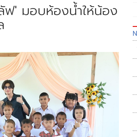
ฟ' มอบห้องน้ำให้น้อง
ล
N