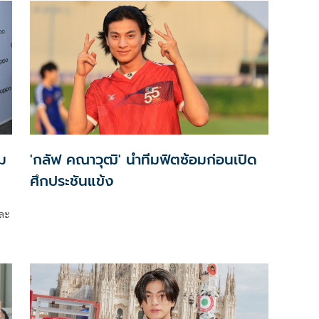
ม
'กลัฟ คณาวุฒิ' นำทีมฟิตซ้อมก่อนเปิด
ศึกประชันแข้ง
และ
ลัฟ