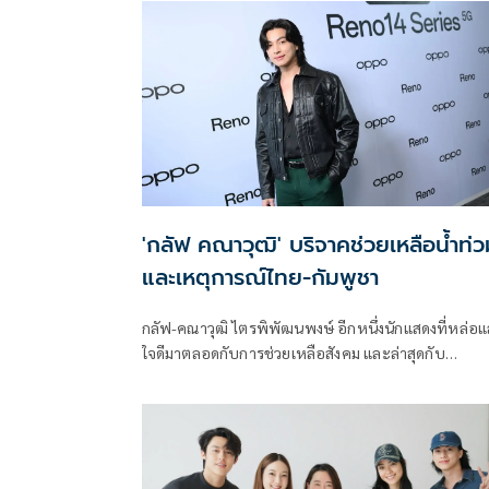
'กลัฟ คณาวุฒิ' บริจาคช่วยเหลือน้ำท่ว
และเหตุการณ์ไทย-กัมพูชา
กลัฟ-คณาวุฒิ ไตรพิพัฒนพงษ์ อีกหนึ่งนักแสดงที่หล่อ
ใจดีมาตลอดกับการช่วยเหลือสังคม และล่าสุดกับ
สถานการณ์ครั้งสำคัญที่เกิดขึ้นกับพี่น้องคนไทย อย่าง
เหตุการณ์อุทกภัยครั้งใหญ่ของพี่น้องจังหวัดน่าน หนุ่มก
ได้บริจาคให้กับทางมูลนิธิโรงพยาบาลสวนดอก โรง
พยาบาลมหาราชเชียงใหม่ฯ เพื่อช่วยเหลือผู้ประสบภัยน้ำ
ท่วมในจังหวัดน่าน จำนวน 50,000 บาท