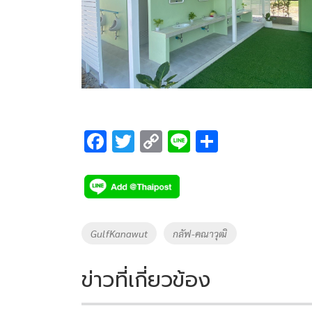
F
T
C
Li
S
ac
wi
o
n
h
e
tt
p
e
ar
b
er
y
e
o
Li
Tags
GulfKanawut
กลัฟ-คณาวุฒิ
o
n
k
k
ข่าวที่เกี่ยวข้อง