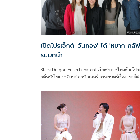
เปิดโปรเจ็กต์ 'วันทอง' ได้ 'หมาก-กลัฟ
รับบทนำ
Black Dragon Entertainment เปิดศักราชใหม่ด้วยโปร
กต์หนังไทยระดับบล็อกบัสเตอร์ ภาพยนตร์เรื่องแรกที่ค
เป็นผู้ผลิตเองกับ วันทอง (Working Title) ที่ได้รับแรงบ
ดาลใจจากหนังสือ รติรสไม่นำพา ผ่านฝีมือการกำกับ มุก-
ปิยะกานต์ บุตรประเสริฐ ผู้กำกับจาก Long Live Love!
ทั้งยังได้ จูเลี่ยน จอง ประธานเจ้าหน้าที่บริหารบริษัท แ
ล็ค ดรากอน เอนเตอร์เทนเม้นท์ จำกัด รับหน้าที่อำนวย
การสร้างและควบคุมการผลิต