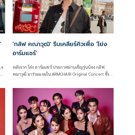
'
'กลัฟ คณาวุฒิ' รีบเคลียร์คิวเพื่อ 'โย่ง
อาร์มแชร์'
เจ
หลังจาก โย่ง อาร์มแชร์ ประกาศผ่านเชิญรุ่นน้อง กลัฟ
่าย
คณาวุฒิ มาร่วมแจมใน ARMCHAIR Original Concert ซึ่ง
ัล
เมื่อทางหนุ่มกลัฟได้เห็นคำเชิญนี้จาก โย่ง อาร์มแชร์ เจ้าตัว
ก็รีบเคลียร์คิวทันที
บ