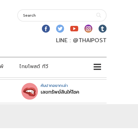
LINE : @THAIPOST
พ์
ไทยโพสต์ ทีวี
คันปากอยากเล่า
เลขทรัพย์สินให้โชค