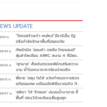
EWS UPDATE
“โครงสร้างเก่า-คนใหม่”บีอาร์เอ็น รัฐ
0:01 น.
ตรึงกำลังรักษาพื้นที่ปลอดภัย
ทัพนักบิด 'ฮอนด้า เรซซิ่ง ไทยแลนด์'
20:43 น.
ลุ้นล่าโพเดียม ARRC สนาม 4 ที่มัลดา
ลิกา
‘ศุภมาส’ สั่งเข้มตรวจคลินิกเสริมความ
20:32 น.
งาม ย้ำโฆษณาราคาต้องจ่ายจริง
พี่ชาย 'ฮลุน โซโล่' แจ้งกำหนดการสวด
20:12 น.
อภิธรรมศพ เตรียมจัดพิธีฌาปนกิจ 11
ส.ค.
'ลลิดา' โต้ 'รักชนก' ปมงบน้ำบาดาล ชี้
20:07 น.
พื้นที่ ปชน.ได้วงเงินเฉลี่ยสูงสุด