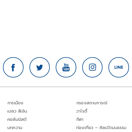
การเมือง
กรองสถานการณ์
เปลว สีเงิน
วาไรตี้
คอลัมนิสต์
กีฬา
บทความ
ท่องเที่ยว – ศิลปวัฒนธรรม