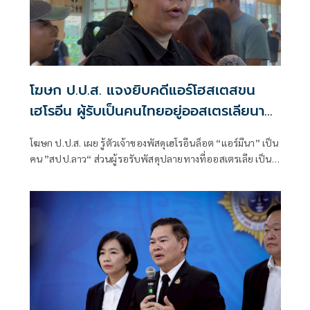
โฆษก ป.ป.ส. แจงยิบคดีแอร์โฮสเตสขน
เฮโรอีน ผู้รับเป็นคนไทยอยู่ออสเตรเลียนาน
กว่า 10 ปี
โฆษก ป.ป.ส. เผย รู้ตัวเจ้าของพัสดุเฮโรอีนล็อต “แอร์มีนา” เป็น
คน ”สปป.ลาว“ ส่วนผู้รอรับพัสดุปลายทางที่ออสเตรเลีย เป็น
คนไทยชื่อ ”นางเดียร์“ พบข้อมูลอยู่ออสเตรเลียมานานกว่า 10
ปี มีอาชีพทำเป็นหลักแหล่ง แต่ยังไม่ชัดเจนว่าได้เป็นพลเมือง
ออสเตรเลียหรือไม่ หลังขยายผลพบพัสดุปลายทางยาเสพติดส่ง
ออสเตรเลียบ่อยครั้ง