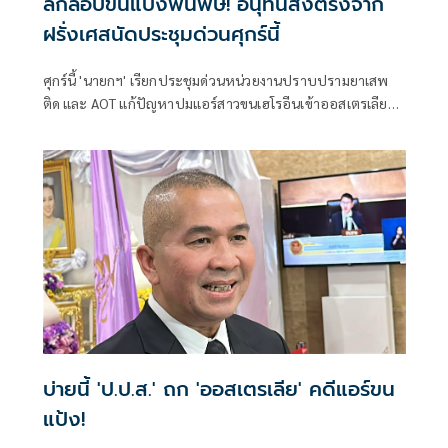
ลักลอบขนแป้งพ่นพิษ! อนุทินสั่งตรงจาก
ฝรั่งเศสนัดประชุมด่วนศุกร์นี้
ศุกร์นี้ 'นายกฯ' เรียกประชุมด่วนหน่วยงานปราบปรามยาเสพ
ติด และ AOT แก้ปัญหาปมแอร์สาวขนเฮโรอีนเข้าออสเตรเลีย
กระทบภาพลักษณ์-ผลักดันไทยเป็นฮับด้านการบิน
บ่ายนี้ 'ป.ป.ส.' ถก 'ออสเตรเลีย' คดีแอร์ขน
แป้ง!