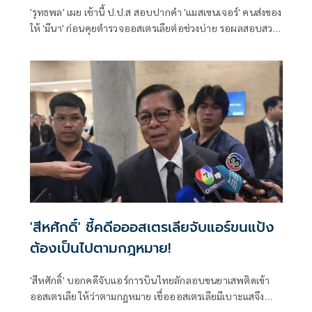
'รุทธพล' เผย เช้านี้ ป.ป.ส สอบปากคำ 'แมสเซนเจอร์' คนส่งของ
ให้ 'มีนา' ก่อนคุยตำรวจออสเตรเลียต่อช่วงบ่าย รอผลสอบสวน
เพจ 'แป้งที่แปลว่าแป้ง - Rose' ไม่ชัดเป็นขบวนการหรือไม่
'สีหศักดิ์' ชี้คดีอออสเตรเลียจับแอร์ขนแป้ง
ต้องเป็นไปตามกฎหมาย!
'สีหศักดิ์' บอกคดีจับแอร์การบินไทยลักลอบขนยาเสพติดเข้า
ออสเตรเลีย ให้ว่าตามกฎหมาย เชื่อออสเตรเลียมีเบาะแสจึง