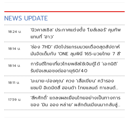
NEWS UPDATE
'นิวคาสเซิล' ประกาศแต่งตั้ง 'ไยส์เลอร์' คุมทัพ
18:24 น.
แทนที่ 'ฮาว'
'ช่อง 7HD' เปิดโปรแกรมมวยเดือดสุดสัปดาห์
18:14 น.
มันจัดเต็มกับ 'ONE ลุมพินี 165-มวยไทย 7 สี'
การันตีไทยเที่ยวไทยพลัสใช้เงินกู้ได้ ‘เอกนิติ’
18:14 น.
รับข้อเสนอชงต่ออายุ60/40
'มะมาย-ปองคุณ' ควง 'เสือเขียน' คว้ารอง
18:11 น.
แชมป์ อิเดมิตสึ ฮอนด้า ไทยแลนด์ ทาเลนต์
คัพ สนาม 3
'สีหศักดิ์' แถลงผลเยือนไทยอย่างเป็นทางการ
17:59 น.
ของ 'มิน ออง หล่าย' ผลักดันเมียนมากลับสู่
อาเซียน