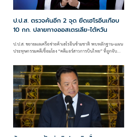
ป.ป.ส. ตรวจค้นอีก 2 จุด ยึดเฮโรอีนเกือบ
10 กก. ปลายทางออสเตรเลีย-ไต้หวัน
ป.ป.ส. ขยายผลเครือข่ายค้าเฮโรอีนข้ามชาติ พบหลักฐาน-แผน
ประทุษกรรมคดีเชื่อมโยง “คดีแอร์สาวการบินไทย” ที่ถูกจับที่
สนามบินเมลเบิร์น ออสเตรเลีย พร้อมประสาน ”ดีเอสไอ“ รับ
สอบสวนเป็นคดีพิเศษ เหตุ ขบวนการเครือข่ายขนาดใหญ่ ย้ำ
ขอทุ่มแรงกายล่าตัวผู้บงการทั้งในและต่างประเทศ เชื่อ
ขบวนการคนรับพัสดุปลายทางของ น.ส.มีนา มีคน