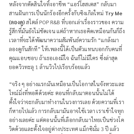
หลังจากตัดสินใจทิ้งอาชีพ “แอร์โฮสเตส” กลับมา
สานฝันการเป็นนักร้องอีกครั้งกับซิงเกิลใหม่
Try Me
(ลองดู)
สไตล์ POP R&B ที่บอกเล่าเรื่องราวของ ความ
รู้สึกที่มันยังไม่ชัดเจน แต่ถ้าหากเธอคิดเหมือนกันก็ถึง
เวลาที่จะได้พัฒนาความสัมพันธ์ความรัก “แกล้งมา
ลองดูกันสักที” ให้เพลงนี้ได้เป็นตัวแทนบอกกับคนที่
คุณแอบชอบ ถ้าเธอเองมีใจ ฉันก็ไม่มีใคร ซึ่งล่าสุด
ยอดวิวทะลุ 1 ล้านวิวไปเรียบร้อยแล้ว
“จริง ๆ อย่างแรกมันเหมือนเป็นโอกาสในจังหวะและ
ไทม์มิ่งที่พอดีด้วยค่ะ ตอนที่กลับมาตอนนั้นไม่ได้
ตั้งใจว่าจะกลับมาทำงานในวงการเลย ด้วยความที่เรา
ก็หายไปแล้ว การกลับมามันอาจใช้เวลา เราเข้าใจทุก
อย่างเลยค่ะ แต่ตอนนั้นที่เลือกกลับมาไทยเป็นช่วงโค
วิดด้วยและตั้งใจอยู่ต่างประเทศ แม็กซิมั่ม 3 ปี แล้ว