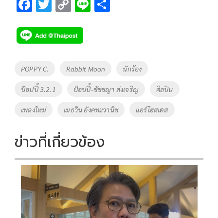
F
T
C
Li
S
ac
wi
o
n
h
e
tt
p
e
ar
b
er
y
e
o
Li
Tags
POPPY C.
Rabbit Moon
นักร้อง
o
n
ป้อปปี้ 3.2.1
ป้อปปี้-ชัชชญา ส่งเจริญ
ศิลปิน
k
k
เพลงใหม่
เมธวิน อังคทะวานิช
แอร์โฮสเตส
ข่าวที่เกี่ยวข้อง