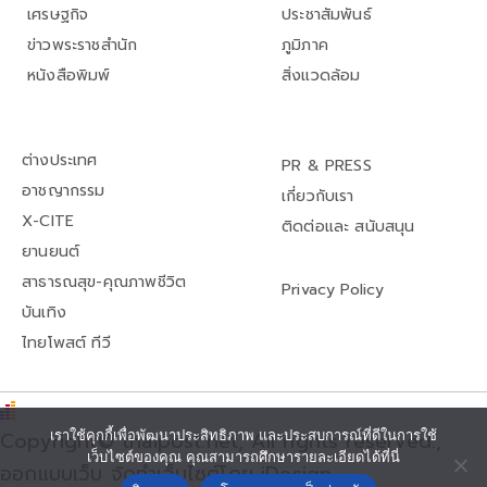
เศรษฐกิจ
ประชาสัมพันธ์
ข่าวพระราชสำนัก
ภูมิภาค
หนังสือพิมพ์
สิ่งแวดล้อม
ต่างประเทศ
PR & PRESS
อาชญากรรม
เกี่ยวกับเรา
X-CITE
ติดต่อและ สนับสนุน
ยานยนต์
สาธารณสุข-คุณภาพชีวิต
Privacy Policy
บันเทิง
ไทยโพสต์ ทีวี
เราใช้คุกกี้เพื่อพัฒนาประสิทธิภาพ และประสบการณ์ที่ดีในการใช้
Copyright© thaipost.net, All rights reserved.,
เว็บไซต์ของคุณ คุณสามารถศึกษารายละเอียดได้ที่นี่
ออกแบบเว็บ จัดทำเว็บไซต์โดย iDesign