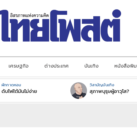
เศรษฐกิจ
ต่างประเทศ
บันเทิง
หนังสือพิม
ผักกาดหอม
วิสามัญบันเทิง
ดับไฟใต้มันไม่ง่าย
สุภาพบุรุษผู้อาวุโส?