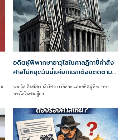
อดีตผู้พิพากษาอาวุโสในศาลฎีกาชี้คำสั่ง
ศาลไม่หยุดวันนี้แค่ยกแรกต้องติดตาม
บทสรุปด้วยใจระทึก!
าม
นายวัส ติงสมิตร นักวิชาการอิสระ และอดีตผู้พิพากษา
อาวุโสในศาลฎีกา