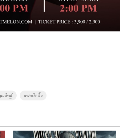
ฤณสิษฐ์
แฟนมีตติ้ง