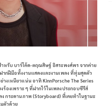
 สำหรับ บาร์โค้ด-ตฤณสิษฐ์ อิสระพงศ์พร จากค่าย
กฝีมือทั้งงานแสดงและงานเพลง ที่ทุ่มสุดตัว
างเหนียวแน่น อาทิ KinnPorsche The Series
ียงร้องเพราะ ๆ ที่ฝากไว้ในเพลงประกอบซีรีส์
เพลง กระดานภาพ (Storyboard) ที่เคยทำในฐานะ
็มตัวด้วย