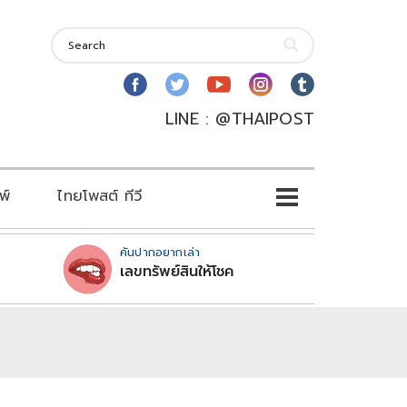
LINE : @THAIPOST
พ์
ไทยโพสต์ ทีวี
คันปากอยากเล่า
เลขทรัพย์สินให้โชค