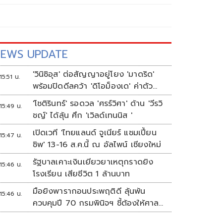
EWS UPDATE
'วินิซิอุส' ต่อสัญญาอยู่โยง 'มาดริด'
15:51 น.
พร้อมปิดดีลคว้า 'ดิโอม็องเด' ค่าตัว
สถิติสโมสร
'โชติรินทร์' รอดวล 'ศรร์วิศา' ด้าน 'วีรวิ
15:49 น.
ชญ์' ได้ลุ้น ศึก 'เวิลด์เทนนิส '
เปิดเวที 'ไทยแลนด์ จูเนียร์ แชมเปี้ยน
15:47 น.
ชิพ' 13-16 ส.ค.นี้ ณ อัลไพน์ เชียงใหม่
รัฐบาลเคาะเงินเยียวยาเหตุกราดยิง
15:46 น.
โรงเรียน เสียชีวิต 1 ล้านบาท
มือยิงพารากอนประพฤติดี ลุ้นพ้น
15:46 น.
ควบคุมปี 70 กรมพินิจฯ ชี้ต้องให้ศาล
ตัดสิน