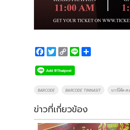
F
T
C
Li
S
ac
wi
o
n
h
e
tt
p
e
ar
b
er
y
e
o
Li
Tags
BARCODE
BARCODE TINNASIT
บาร์โค้ด-ต
o
n
k
k
ข่าวที่เกี่ยวข้อง