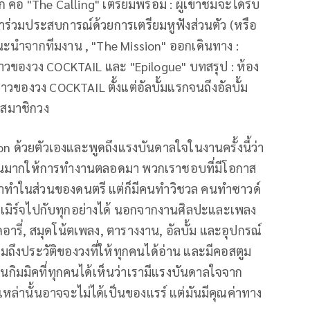
ือ "The Calling" เตรียมพร้อม : ผู้เข้าชมจะได้รับ
ร่วมประสบการณ์ด้วยการเตรียมหูฟังส่วนตัว (หรือ
นะนำจากทีมงาน , "The Mission" ออกเดินทาง :
งราวของวง COCKTAIL และ "Epilogue" บทสรุป : ห้อง
ราวของวง COCKTAIL ตั้งแต่อัลบั้มแรกจนถึงอัลบั้ม
งสมาชิกวง
n ด้วยตัวเองและพูดถึงแรงบันดาลใจในงานครั้งนี้ว่า
วนมากให้การทำงานตลอดมา พวกเราชอบที่มีโอกาส
เราทำในส่วนของดนตรี แต่ก็มีคนทำวิชวล คนทำซาวด์
รถเมิร์จไปกับทุกอย่างได้ นอกจากงานศิลปะและเพลง
ารี่, สมุดโน้ตเพลง, ตารางงาน, อัลบั้ม และอุปกรณ์
ถึงประวัติของวงที่ให้ทุกคนได้อ่าน และมีคอสตูม
นกิมมิคที่ทุกคนได้เห็นว่าเรามีแรงบันดาลใจจาก
ล่านั้นอาจจะไม่ได้เป็นของแรร์ แต่มันมีคุณค่าทาง