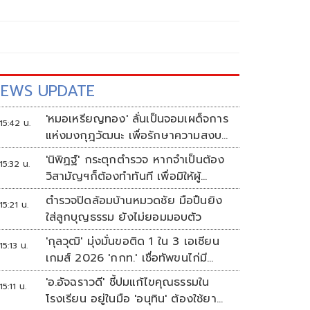
EWS UPDATE
'หมอเหรียญทอง' ลั่นเป็นจอมเผด็จการ
15:42 น.
แห่งมงกุฎวัฒนะ เพื่อรักษาความสงบ
ปลอดภัยภายในรพ.
'นิพิฏฐ์' กระตุกตำรวจ หากจำเป็นต้อง
15:32 น.
วิสามัญฯก็ต้องทำทันที เพื่อมิให้ผู้
บริสุทธิ์เสียชีวิตเพิ่ม
ตำรวจปิดล้อมบ้านหมวดชัย มือปืนยิง
15:21 น.
ใส่ลูกบุญธรรม ยังไม่ยอมมอบตัว
'กุลวุฒิ' มุ่งมั่นขอติด 1 ใน 3 เอเชียน
15:13 น.
เกมส์ 2026 'กกท.' เชื่อทัพขนไก่มี
เหรียญแน่
'อ.อัจฉราวดี' ชี้ปมแก้ไขคุณธรรมใน
15:11 น.
โรงเรียน อยู่ในมือ 'อนุทิน' ต้องใช้ยา