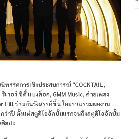
หรับนิทรรศการเชิงประสบการณ์ "COCKTAIL,
ิเวอร์ ซิตี้ แบงค็อก, GMM Music, ค่ายเพลง
Fill ร่วมกันรังสรรค์ขึ้น โดยรวบรวมผลงาน
ี ตั้งแต่สตูดิโออัลบั้มแรกจนถึงสตูดิโออัลบั้ม
นศิลปะ