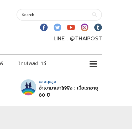
LINE : @THAIPOST
พ์
ไทยโพสต์ ทีวี
มองมุมสูง
จำเขามาเล่าให้ฟัง : เมื่อเราอายุ
80 ปี