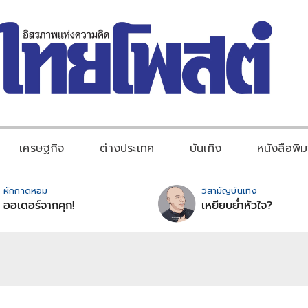
เศรษฐกิจ
ต่างประเทศ
บันเทิง
หนังสือพิม
ผักกาดหอม
วิสามัญบันเทิง
ออเดอร์จากคุก!
เหยียบย่ำหัวใจ?