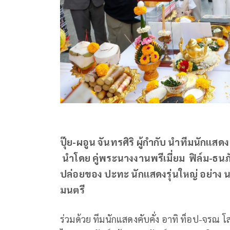
ปุ๊ย-ผอูน จันทรศิริ ผู้กำกับ นำทีมนักแส
นำโดย คู่พระนางงานพรีเมี่ยม ฟิล์ม-ธนภ
ปล่อยของ ปะทะ นักแสดงรุ่นใหญ่ อย่าง น
มนตรี
ร่วมด้วย ทีมนักแสดงคับคั่ง อาทิ ท็อป-จรณ 