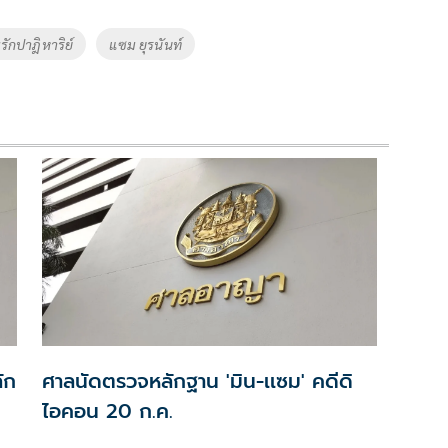
รักปาฎิหาริย์
แซม ยุรนันท์
ัก
ศาลนัดตรวจหลักฐาน 'มิน-เเซม' คดีดิ
ไอคอน 20 ก.ค.