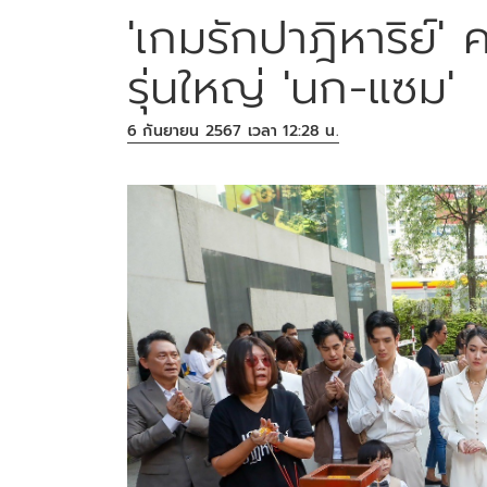
'เกมรักปาฎิหาริย์' ค
รุ่นใหญ่ 'นก-แซม'
6 กันยายน 2567 เวลา 12:28 น.