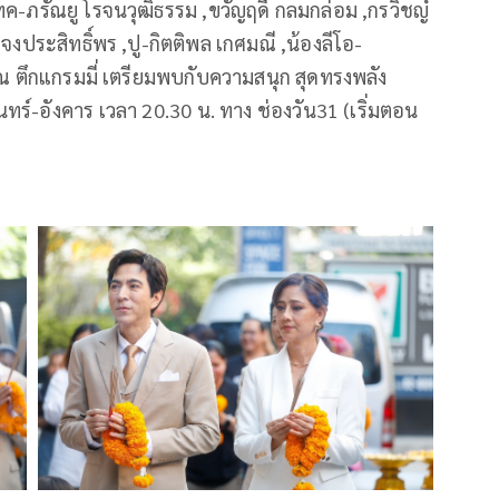
ค-ภรัณยู โรจนวุฒิธรรม ,ขวัญฤดี กลมกล่อม ,กรวิชญ์
 จงประสิทธิ์พร ,ปู-กิตติพล เกศมณี ,น้องลีโอ-
ณ ตึกแกรมมี่ เตรียมพบกับความสนุก สุดทรงพลัง
ร์-อังคาร เวลา 20.30 น. ทาง ช่องวัน31 (เริ่มตอน