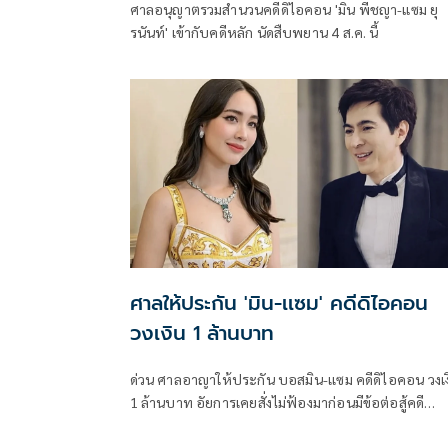
ศาลอนุญาตรวมสำนวนคดีดิไอคอน 'มิน พีชญา-แซม ยุ
รนันท์' เข้ากับคดีหลัก นัดสืบพยาน 4 ส.ค. นี้
ศาลให้ประกัน 'มิน-เเซม' คดีดิไอคอน
วงเงิน 1 ล้านบาท
ด่วน ศาลอาญาให้ประกัน บอสมิน-เเซม คดีดิไอคอน วงเง
1 ล้านบาท อัยการเคยสั่งไม่ฟ้องมาก่อนมีข้อต่อสู้คดี
กำหนดเงื่อนไขห้ามออกนอกประเทศเว้นได้รับอนุญาต