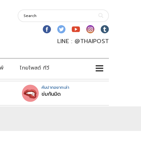
LINE : @THAIPOST
พ์
ไทยโพสต์ ทีวี
คันปากอยากเล่า
ข่มกันมิด