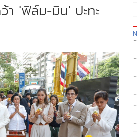
ว้า 'ฟิล์ม-มิน' ปะทะ
N