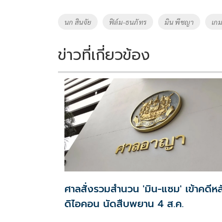
b
er
y
e
o
Li
Tags
นก สินจัย
ฟิล์ม-ธนภัทร
มิน พีชญา
เกม
o
n
k
k
ข่าวที่เกี่ยวข้อง
ศาลสั่งรวมสำนวน 'มิน-แซม' เข้าคดีหล
ดิไอคอน นัดสืบพยาน 4 ส.ค.