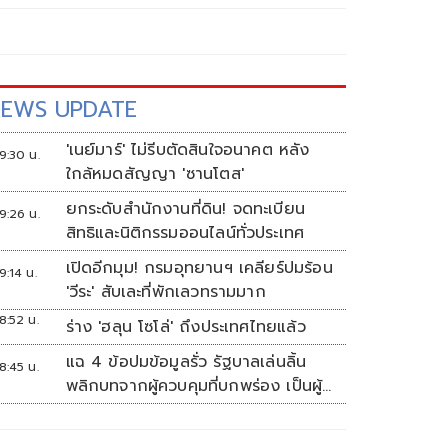
EWS UPDATE
'เนย์มาร์' ไม่รีบตัดสินใจอนาคต หลัง
9:30 น.
ใกล้หมดสัญญา 'ซานโตส'
ยกระดับสำนักงานที่ดิน! จดทะเบียน
9:26 น.
สิทธิและนิติกรรมออนไลน์ทั่วประเทศ
เปิดอีกมุม! กรมอุทยานฯ เคลียร์ปมร้อน
9:14 น.
'วีระ' สับเละที่พักเลวทรามมาก
8:52 น.
ร่าง 'ฮลุน โซโล่' ถึงประเทศไทยแล้ว
แฉ 4 ข้อปมข้อมูลรั่ว รัฐบาลเล่นลิ้น
8:45 น.
พลิกบทจากผู้ควบคุมที่บกพร่อง เป็นผู้
เสียหายขู่ฟ้องคนเอาความจริงมาพูด