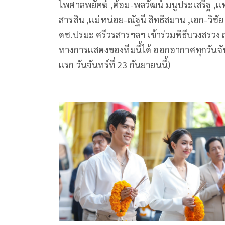
ไพศาลพยัคฆ์ ,ต้อม-พลวัฒน์ มนูประเสริฐ ,แท
สารสิน ,แม่หน่อย-ณัฐนี สิทธิสมาน ,เอก-วิชัย
ดช.ปรมะ ศรีวรสารฯลฯ เข้าร่วมพิธีบวงสรวง 
ทางการแสดงของทีมนี้ได้ ออกอากาศทุกวันจันท
แรก วันจันทร์ที่ 23 กันยายนนี้)