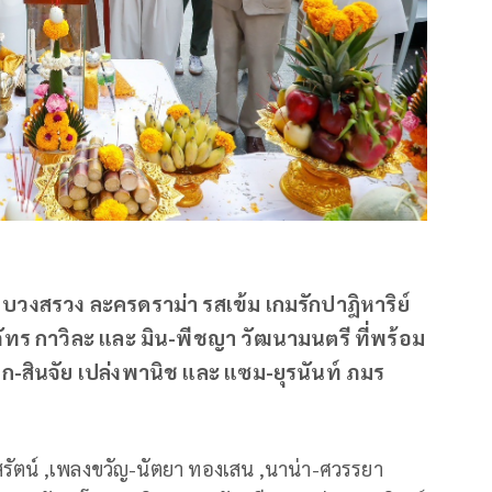
ดง บวงสรวง ละครดราม่า รสเข้ม เกมรักปาฎิหาริย์
ัทร กาวิละ และ มิน-พีชญา วัฒนามนตรี ที่พร้อม
ก-สินจัย เปล่งพานิช และ แซม-ยุรนันท์ ภมร
โสรัตน์ ,เพลงขวัญ-นัตยา ทองเสน ,นาน่า-ศวรรยา