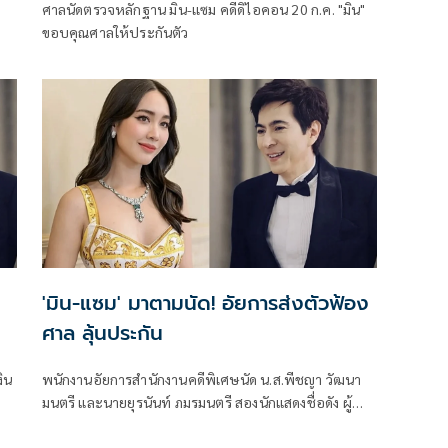
ศาลนัดตรวจหลักฐาน มิน-เเซม คดีดิไอคอน 20 ก.ค. "มิน"
ขอบคุณศาลให้ประกันตัว
'มิน-แซม' มาตามนัด! อัยการส่งตัวฟ้อง
ศาล ลุ้นประกัน
ิน
พนักงานอัยการสำนักงานคดีพิเศษนัด น.ส.พีชญา วัฒนา
มนตรี และนายยุรนันท์ ภมรมนตรี สองนักแสดงชื่อดัง ผู้
ต้องหาในความผิดฐานร่วมกันฉ้อโกงประชาชน