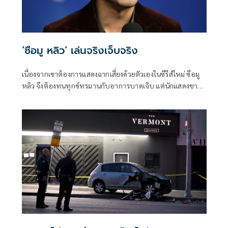
‘ซือมู หลิว’ เล่นจริงเจ็บจริง
เนื่องจากเขาต้องการแสดงฉากเสี่ยงด้วยตัวเองในซีรีส์ใหม่ ซือมู
หลิว จึงต้องทนทุกข์ทรมานกับอาการบาดเจ็บ แต่นักแสดงชาว
แคน