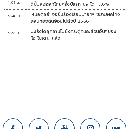
11:04 น.
ตีปี๊บส่งออกไทยครึ่งปีแรก 69 โต 17.6%
'หมอตุลย์' จ่อยื่นร้องเรียนนายกฯ ขยายผลโกง
10:46 น.
สอบท้องถิ่นย้อนไปถึงปี 2566
มะเร็งได้ลุกลามไปยังกระดูกและส่วนอื่นๆของ
10:18 น.
'โจ ไบเดน' แล้ว