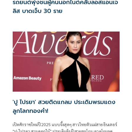
รถยนต์พุ่งชนผู้คนนอกไนต์คลับลอสแอนเจ
ลิส บาดเจ็บ 30 ราย
'ปู ไปรยา' สวยติดแกลม ประเดิมพรมแดง
ลูกโลกทองคำ!
เปิดศักราชใหม่ปี2025 แบบจึ้งสุดๆ สาวไทยตัวแม่สายอินเตอร์
"ปู-ไปรยา สวนดอกไม้" ประเดิมต้นปีสวยตะโกน อวดโฉมลุค