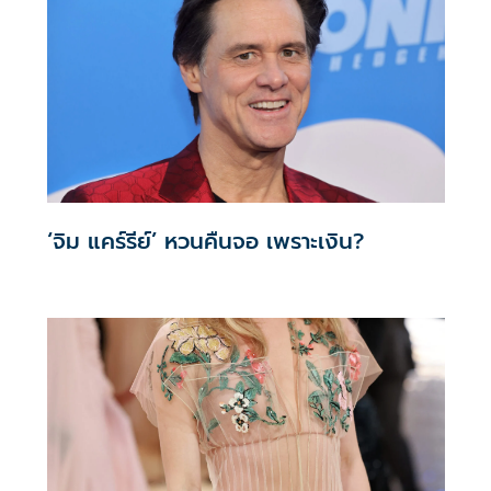
ผู้สื่อข่าวต่างประเทศแห่งฮอลลีวูด (HFPA – Hollywood
Foreign Press Association)
‘จิม แคร์รีย์’ หวนคืนจอ เพราะเงิน?