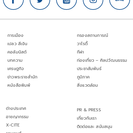
การเมือง
กรองสถานการณ์
เปลว สีเงิน
วาไรตี้
คอลัมนิสต์
กีฬา
บทความ
ท่องเที่ยว – ศิลปวัฒนธรรม
เศรษฐกิจ
ประชาสัมพันธ์
ข่าวพระราชสำนัก
ภูมิภาค
หนังสือพิมพ์
สิ่งแวดล้อม
ต่างประเทศ
PR & PRESS
อาชญากรรม
เกี่ยวกับเรา
X-CITE
ติดต่อและ สนับสนุน