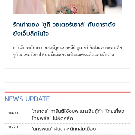
รักเก่าของ ‘ซูกิ วอเตอร์เฮาส์’ กับดาราดัง
ยังเจ็บลึกในใจ
การเลิกรากับดาราฮอลลีวูด แบรดลีย์ คูเปอร์ ยังส่งผลกระทบต่อ
ซูกิ วอเตอร์เฮาส์ ตอนนี้แม้เธอจะเป็นแม่คนแล้ว และมีความ
NEWS UPDATE
‘ภราดร’ การันตีใช้งบพ.ร.ก.เงินกู้ทำ ‘ไทยเที่ยว
11:49 น.
ไทยพลัส’ ไม่ผิดหลัก
11:27 น.
'นครพนม' ฝนตกหนักถล่มเมือง