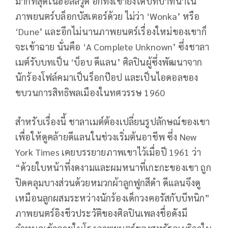
มากที่สุดในฮอลลีวูด อีกทั้งเขายังได้บทบาทนำใน
ภาพยนตร์บล็อกบัสเตอร์ด้วย ไม่ว่า ‘Wonka’ หรือ
‘Dune’ และอีกไม่นานภาพยนตร์เรื่องใหม่ของเขาก็
จะเข้าฉาย นั่นคือ ‘A Complete Unknown’ ซึ่งชาลา
เมต์รับบทเป็น ‘บ็อบ ดีแลน’ ศิลปินผู้ซึ่งพัฒนาจาก
นักร้องโฟล์คมาเป็นร็อกป๊อป และเป็นไอดอลของ
ขบวนการสิทธิพลเมืองในทศวรรษ 1960
สำหรับเรื่องนี้ ชาลาเมต์ต้องเปลี่ยนรูปลักษณ์ของเขา
เพื่อให้ดูคล้ายดีแลนในช่วงเริ่มต้นอาชีพ ซึ่ง New
York Times เคยบรรยายภาพเขาไว้เมื่อปี 1961 ว่า
“ด้วยใบหน้าที่งดงามและผมหนาที่เกะกะของเขา ถูก
ปิดคลุมบางส่วนด้วยหมวกผ้าลูกฟูกสีดำ ดีแลนจึงดู
เหมือนลูกผสมระหว่างนักร้องเด็กวงคอรัสกับบีทนิก”
ภาพยนตร์อิงชีวประวัติของศิลปินเพลงชื่อดังมี