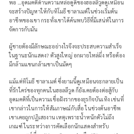
พอ …อุดมคติด้านความหล่อดูดีของฮอลลีวูดดูเหมือน
จะสร้างปัญหาให้กับทิโมธี ชาลาเมต์ในช่วงเริ่มต้น
อาชีพของเขา กระทั่งเขาได้ค้นพบวิธีที่มีเสน่ห์ในการ
จัดการกับมัน
ผู้ชายต้องมีลักษณะอย่างไรจึงจะประสบความสำเร็จ
ในฐานะนักแสดง? ตัวสูงใหญ่ อกผายไหล่ผึ่ง หรือต้อง
มีกล้ามแขนกล้ามขาเป็นมัดๆ
แม้แต่ทิโมธี ชาลาเมต์ ซึ่งยามนี้ดูเหมือนจะกลายเป็น
ที่รักใคร่ของทุกคนในฮอลลีวูด ก็ยังเคยต้องต่อสู้กับ
อุดมคติที่เป็นความเชื่อฝังรากของธุรกิจบันเทิง เช่นที่
เขากล่าวในการให้สัมภาษณ์กับสื่อ ในช่วงต้นอาชีพ
เขาเคยถูกปฏิเสธงาน เหตุเพราะน้ำหนักตัวไม่ถึง
เกณฑ์ ในระหว่างการคัดเลือกนักแสดงสำหรับ