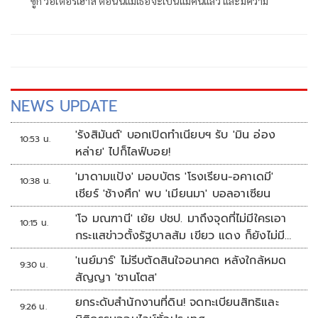
ซูกิ วอเตอร์เฮาส์ ตอนนี้แม้เธอจะเป็นแม่คนแล้ว และมีความ
NEWS UPDATE
'รังสิมันต์' บอกเปิดทำเนียบฯ รับ 'มิน อ่อง
10:53 น.
หล่าย' ไปก็ไลฟ์บอย!
'มาดามแป้ง' มอบบัตร 'โรงเรียน-อคาเดมี'
10:38 น.
เชียร์ 'ช้างศึก' พบ 'เมียนมา' บอลอาเซียน
'โจ มณฑานี' เย้ย ปชป. มาถึงจุดที่ไม่มีใครเอา
10:15 น.
กระแสข่าวตั้งรัฐบาลส้ม เขียว แดง ก็ยังไม่มีฟ้า
เลย
'เนย์มาร์' ไม่รีบตัดสินใจอนาคต หลังใกล้หมด
9:30 น.
สัญญา 'ซานโตส'
ยกระดับสำนักงานที่ดิน! จดทะเบียนสิทธิและ
9:26 น.