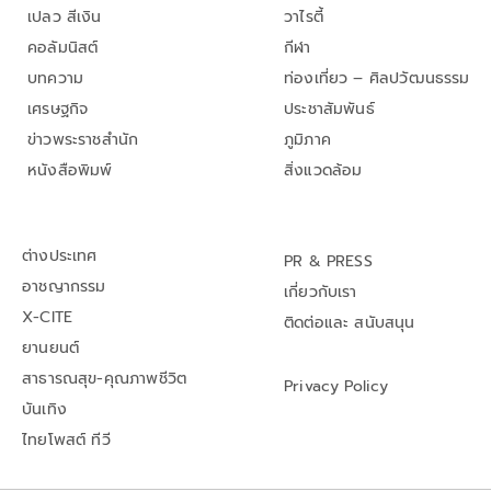
เปลว สีเงิน
วาไรตี้
คอลัมนิสต์
กีฬา
บทความ
ท่องเที่ยว – ศิลปวัฒนธรรม
เศรษฐกิจ
ประชาสัมพันธ์
ข่าวพระราชสำนัก
ภูมิภาค
หนังสือพิมพ์
สิ่งแวดล้อม
ต่างประเทศ
PR & PRESS
อาชญากรรม
เกี่ยวกับเรา
X-CITE
ติดต่อและ สนับสนุน
ยานยนต์
สาธารณสุข-คุณภาพชีวิต
Privacy Policy
บันเทิง
ไทยโพสต์ ทีวี