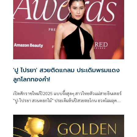
'ปู ไปรยา' สวยติดแกลม ประเดิมพรมแดง
ลูกโลกทองคำ!
เปิดศักราชใหม่ปี2025 แบบจึ้งสุดๆ สาวไทยตัวแม่สายอินเตอร์
"ปู-ไปรยา สวนดอกไม้" ประเดิมต้นปีสวยตะโกน อวดโฉมลุค
สวยหรูติดแกลม ร่วมเดินพรมแดง Golden Globes WWD Style
Award 2025 ที่โรงแรมโฟร์ซีซั่น ย่านเบเวอรี่ฮิลตัน รัฐ
แคลิฟอร์เนีย สหรัฐอเมริกา พรมแดงอุ่นเครื่องก่อนงานใหญ่
ลูกโลกทองคำ ครั้งที่ 82 (The 82nd Golden Globe Awards)