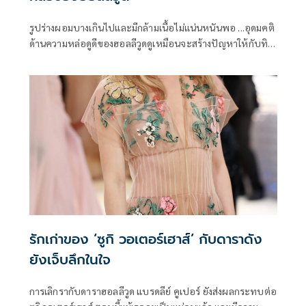
รูปร่างผอมบางเกินไปและมีกล้ามเนื้อไม่แน่นหนันพอ ...อุดมคติ
ด้านความหล่อดูดีของฮอลลีวูดดูเหมือนจะสร้างปัญหาให้กับทิ
โมธี ชา
รักเก่าของ ‘ซูกิ วอเตอร์เฮาส์’ กับดาราดัง
ยังเจ็บลึกในใจ
การเลิกรากับดาราฮอลลีวูด แบรดลีย์ คูเปอร์ ยังส่งผลกระทบต่อ