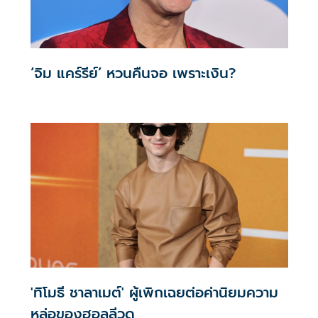
‘จิม แคร์รีย์’ หวนคืนจอ เพราะเงิน?
'ทิโมธี ชาลาเมต์' ผู้เพิกเฉยต่อค่านิยมความ
หล่อของฮอลลีวูด