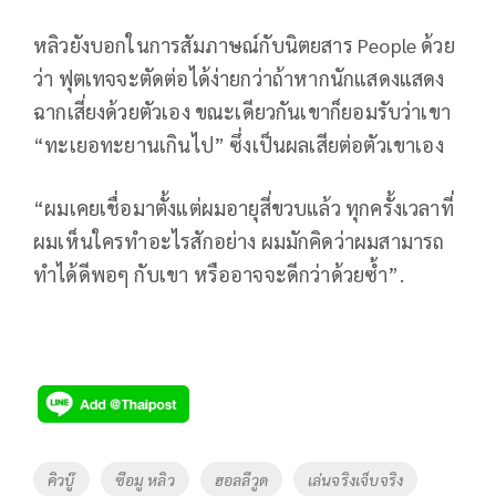
หลิวยังบอกในการสัมภาษณ์กับนิตยสาร People ด้วย
ว่า ฟุตเทจจะตัดต่อได้ง่ายกว่าถ้าหากนักแสดงแสดง
ฉากเสี่ยงด้วยตัวเอง ขณะเดียวกันเขาก็ยอมรับว่าเขา
“ทะเยอทะยานเกินไป” ซึ่งเป็นผลเสียต่อตัวเขาเอง
“ผมเคยเชื่อมาตั้งแต่ผมอายุสี่ขวบแล้ว ทุกครั้งเวลาที่
ผมเห็นใครทำอะไรสักอย่าง ผมมักคิดว่าผมสามารถ
ทำได้ดีพอๆ กับเขา หรืออาจจะดีกว่าด้วยซ้ำ”.
Tags
คิวบู๊
ซือมู หลิว
ฮอลลีวูด
เล่นจริงเจ็บจริง