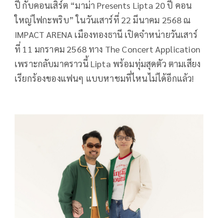
ปี กับคอนเสิร์ต “มาม่า Presents Lipta 20 ปี คอน
ใหญ่ไฟกะพริบ” ในวันเสาร์ที่ 22 มีนาคม 2568 ณ
IMPACT ARENA เมืองทองธานี เปิดจำหน่ายวันเสาร์
ที่ 11 มกราคม 2568 ทาง The Concert Application
เพราะกลับมาคราวนี้ Lipta พร้อมทุ่มสุดตัว ตามเสียง
เรียกร้องของแฟนๆ แบบหาชมที่ไหนไม่ได้อีกแล้ว!