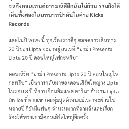
จนถึงคอนเทนต์อารมณ์ดีอีกนับไม่ถ้วน รวมถึงได้
เห็นทั้งสองในบทบาทป๋าดันในค่าย Kicks
Records
และในปี 2025 นี้ ทุกเรื่องราวดีๆ ตลอดการเดินทาง
20 ปีของ Lipta จะมาอยู่บนเวที “มาม่า Presents
Lipta 20 ปี คอนใหญ่ไฟกะพริบ”
คอนเสิร์ต “มาม่า Presents Lipta 20 ปี คอนใหญ่ไฟ
กะพริบ” เป็นการกลับมาของคอนเสิร์ตใหญ่วง Lipta
ในรอบ 8 ปี ที่การเยือนอิมแพค อารีน่า กับงาน Lipta
On Ice ที่พวกเขาเคยทุ่มสุดตัวจนแม้เวลาจะผ่านไป
หลายปี ก็ยังมีแฟนๆ จำนวนมากที่ถามถึงและเรียก
ร้องให้พวกเขามีคอนเสิร์ตใหญ่อีกครั้ง