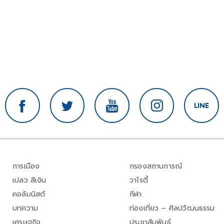
การเมือง
กรองสถานการณ์
เปลว สีเงิน
วาไรตี้
คอลัมนิสต์
กีฬา
บทความ
ท่องเที่ยว – ศิลปวัฒนธรรม
เศรษฐกิจ
ประชาสัมพันธ์