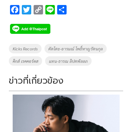
F
T
C
Li
S
ac
wi
o
n
h
e
tt
p
e
ar
b
er
y
e
o
Li
Tags
Kicks Records
คัตโตะ-อารมณ์ โพธิ์หาญรัตนกุล
o
n
คิกส์ เรคคอร์ดส
แทน-ธารณ ลิปตพัลลภ
k
k
ข่าวที่เกี่ยวข้อง