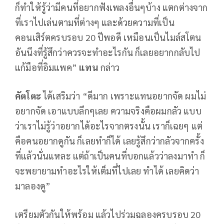
ก็ทำให้รู้ว่ามีคนที่อยากฟังเพลงอื่นๆบ้าง แตกต่างจาก
ที่เราไปเล่นตามที่ต่างๆ และด้วยความที่เป็น
คอนเสิร์ตครบรอบ 20 ปีพอดี เหมือนเป็นไมล์สโตน
อันนึงที่รู้สึกว่าควรจะทำอะไรกัน ก็เลยอยากกลับไป
แก้มือที่อิมแพค”
แทน
กล่าว
คัตโตะ
ได้เสริมว่า “ดีมาก เพราะแทนอยากจัด ผมไม่
อยากจัด เอาแบบลึกๆเลย ความจริงคือผมกลัว แบบ
ว่าเราไม่รู้ว่าอยากได้อะไรจากตรงนั้น เราก็เฉยๆ แต่
คือคนอยากดูกัน ก็เลยทำก็ได้ เลยรู้สึกว่ากลัวจากครั้ง
ที่แล้วนั่นแหละ แต่ถ้าเป็นคนที่บอกแล้วว่าลงมาทำ ก็
จะพยายามทำอะไรให้เต็มที่ไปเลย ทำได้ เลยคิดว่า
มาลองดู”
เตรียมตัวกันให้พร้อม แล้วไปร่วมฉลองครบรอบ 20