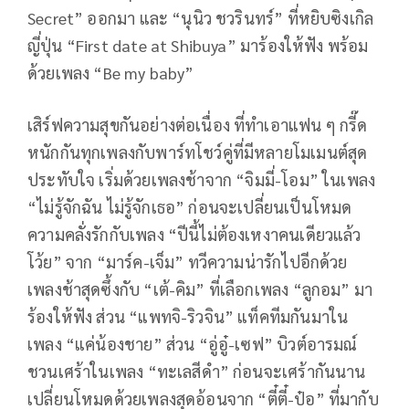
Secret” ออกมา และ “นุนิว ชวรินทร์” ที่หยิบซิงเกิล
ญี่ปุ่น “First date at Shibuya” มาร้องให้ฟัง พร้อม
ด้วยเพลง “Be my baby”
เสิร์ฟความสุขกันอย่างต่อเนื่อง ที่ทำเอาแฟน ๆ กรี๊ด
หนักกันทุกเพลงกับพาร์ทโชว์คู่ที่มีหลายโมเมนต์สุด
ประทับใจ เริ่มด้วยเพลงช้าจาก “จิมมี่-โอม” ในเพลง
“ไม่รู้จักฉัน ไม่รู้จักเธอ” ก่อนจะเปลี่ยนเป็นโหมด
ความคลั่งรักกับเพลง “ปีนี้ไม่ต้องเหงาคนเดียวแล้ว
โว้ย” จาก “มาร์ค-เจ็ม” ทวีความน่ารักไปอีกด้วย
เพลงช้าสุดซึ้งกับ “เต้-คิม” ที่เลือกเพลง “ลูกอม” มา
ร้องให้ฟัง ส่วน “แพทจิ-ริวจิน” แท็คทีมกันมาใน
เพลง “แค่น้องชาย” ส่วน “อู่อู๋-เซฟ” บิวต์อารมณ์
ชวนเศร้าในเพลง “ทะเลสีดำ” ก่อนจะเศร้ากันนาน
เปลี่ยนโหมดด้วยเพลงสุดอ้อนจาก “ตี๋ตี๋-ป๋อ” ที่มากับ