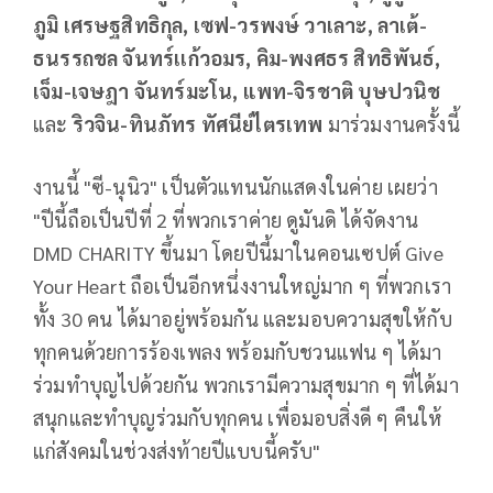
ภูมิ เศรษฐสิทธิกุล, เซฟ-วรพงษ์ วาเลาะ, ลาเต้-
ธนรรถชล จันทร์เเก้วอมร, คิม-พงศธร สิทธิพันธ์,
เจ็ม-เจษฎา จันทร์มะโน, แพท-จิรชาติ บุษปวนิช
และ
ริวจิน-ทินภัทร ทัศนีย์ไตรเทพ
มาร่วมงานครั้งนี้
งานนี้ "ซี-นุนิว" เป็นตัวแทนนักแสดงในค่าย เผยว่า
"ปีนี้ถือเป็นปีที่ 2 ที่พวกเราค่าย ดูมันดิ ได้จัดงาน
DMD CHARITY ขึ้นมา โดยปีนี้มาในคอนเซปต์ Give
Your Heart ถือเป็นอีกหนึ่งงานใหญ่มาก ๆ ที่พวกเรา
ทั้ง 30 คน ได้มาอยู่พร้อมกัน และมอบความสุขให้กับ
ทุกคนด้วยการร้องเพลง พร้อมกับชวนแฟน ๆ ได้มา
ร่วมทำบุญไปด้วยกัน พวกเรามีความสุขมาก ๆ ที่ได้มา
สนุกและทำบุญร่วมกับทุกคน เพื่อมอบสิ่งดี ๆ คืนให้
แก่สังคมในช่วงส่งท้ายปีแบบนี้ครับ"