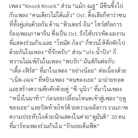
เพลง “Knock Knock” ส่วน “แม้ก-ณฐ” มีซีนซึ้งไป
กับเพลง “คนเดียวไม่ได้แล้ว” Ost. ดื้อเฮียก็หาว่าซน
ที่ทั้งคู่เล่นด้วยกัน ด้าน “ติวเตอร์-ยิม” โชว์สกิลการ
ร้องเพลงภาษาจีน ซึ่งเป็น Ost. รักใต้บรรทัด ผลงาน
ที่แสดงร่วมกัน และ “โทมัส-ก้อง” ก็ชวนให้คึกคักไป
ด้วยกันในเพลง “ที่รักครับ” ส่วน “เก่ง-น้ำปิง” ก็
หวานไม่แพ้กันในเพลง “พบรัก” มันส์กันต่อกับ
“เติ้ล-เฟิร์ส” ที่มาในเพลง “อย่างน้อย” ต่อเนื่องด้วย
“เน็ต-เจเจ” ที่หยิบเพลง “คนของเธอ” มาถ่ายทอด
และสร้างความคึกคักด้วยคู่ “ซี-นุนิว” ที่มาในเพลง
“หนึ่งในมาช้า” ก่อนจะเปลี่ยนโหมดเข้าสู่เพลง “ฤดู
ของเธอ” และปิดท้ายโชว์ด้วยความอลังการ รวมภาพ
ความประทับใจด้วยนักแสดงในค่าย“ดูมันดิ” 30 คน
ที่มาร้องเพลงร่วมกันใน “รักเธอเต็มฟีด”