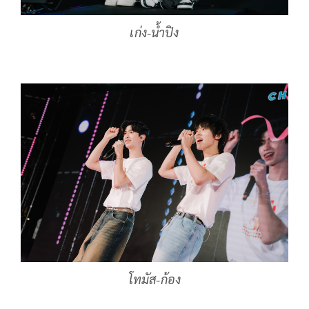
เก่ง-น้ำปิง
โทมัส-ก้อง