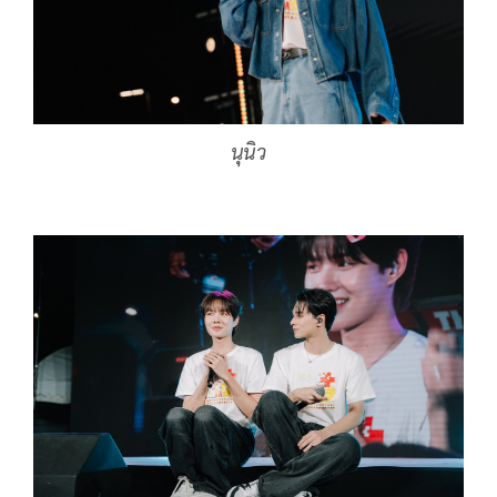
นุนิว