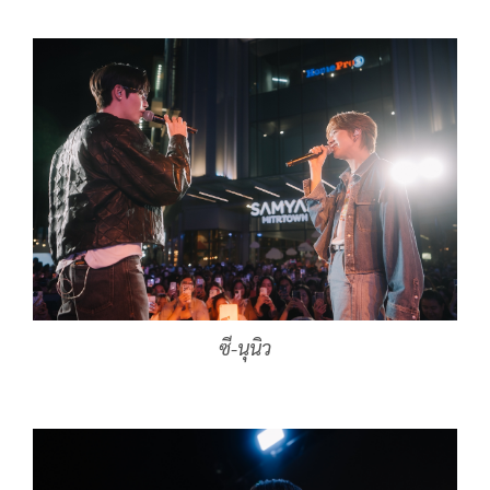
ซี-นุนิว