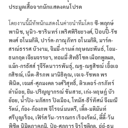
ประมูลเสื้อจากนักแสดงคนโปรด
โดยงานนี้มีทัพนักแสดงในค่ายนำทีมโดย
ซี-พฤกษ์
พานิช, นุนิว-ชวรินทร์ เพริศพิริยะวงศ์, ป๊อบปี้-รัช
พงศ์ อโนมกิติ, ปาร์ค-ภาณุภัทร อโนมกิติ, มาร์ค-
สรณ์ธรรศ บัวงาม, จิมมี่-กานต์ กฤษณะพันธ์, โอม-
ธนกฤต เจียมจรรยา, ทอมมี่-สิทธิโชค เผือกพูลผล,
แม้ก-กรธัสส์ รุจีรัตนาวรพันธุ์, ณฐ-ณฐสิชณ์ เอื้อเอ
กสิชฌ์, เน็ต-สิรภพ มานิธิคุณ, เจเจ-รัชพล พร
พินิต, เจมส์-ศุภมงคล วงศ์วิสุทธิ์, ติวเตอร์-กรภัทร์
ลำน้อย, ยิม-ปริญญากรณ์ ขันสวะ, เก่ง-หฤษฎ์ บัว
ย้อย, น้ำปิง-นภัสกร ปิงเมือง, โทมัส-ธีร์ทัศน์ จึงมณี
รัตน์, ก้อง-ก้องภพ จิโรจน์มนตรี, เติ้ล-มติมันท์
ศรีบุญเรือง, เฟิร์สวัน-วรรณกร เรืองรัตน์, ตี๋ตี๋-วัน
พิชิต นิมิตภาคภูมิ, ป๋อ-ศุภการ จิรโชติกุล, อู่อู๋-ธน