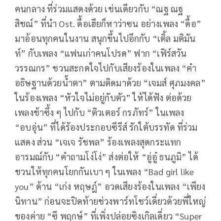
คนกลาง ที่ร่วมแสดงด้วย เช่นเดียวกับ “ณฐ ณฐ
สิชณ์” ที่นำ Ost. ดื้อเฮียก็หาว่าซน อย่างเพลง “ดื้อ”
มาอ้อนทุกคนในงาน สนุกขึ้นไปอีกกับ “เติ้ล มติมัน
ท์” กับเพลง “แฟนเก่าคนโปรด” ฟาก “เฟิร์สวัน
วรรณกร” ชวนสะกดใจไปกับเสียงร้องในเพลง “คำ
อธิษฐานด้วยน้ำตา” ตามติดมาด้วย “เจมส์ ศุภมงคล”
ในร้องเพลง “หัวใจไม่อยู่กับตัว” ให้ได้ฟัง ต่อด้วย
เพลงช้าซึ้ง ๆ ไปกับ “ติวเตอร์ กรภัทร์” ในเพลง
“อบอุ่น” ที่ได้ร้องประกอบซีรีส์ รักใต้บรรทัด ที่ร่วม
แสดง ส่วน “เจเจ รัชพล” ร้องเพลงสุดกระแทก
อารมณ์กับ “คำถามโง่โง่” ส่งต่อให้ “อู่อู๋ ธนภูมิ” ได้
ชวนให้ทุกคนโยกกันเบา ๆ ในเพลง “Bad girl like
you” ด้าน “เก่ง หฤษฎ์” อวดเสียงร้องในเพลง “เพียง
นิทาน” ก่อนจะปิดท้ายช่วงพาร์ทโชว์เดี่ยวด้วยพี่ใหญ่
ของค่าย “ซี พฤกษ์” ที่เพิ่งปล่อยซิงเกิลเดี่ยว “Super