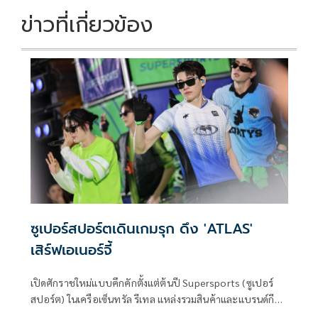
k
k
ข่าวที่เกี่ยวข้อง
ซูเปอร์สปอร์ตเดินเกมรุก ดึง 'ATLAS'
เสิร์ฟเอเนอร์จี้
เปิดศักราชใหม่แบบคึกคักตั้งแต่ต้นปี Supersports (ซูเปอร์
สปอร์ต) ในเครือเซ็นทรัล รีเทล แหล่งรวมสินค้าและแบรนด์กีฬา
อันดับ 1 ของไทย จัดงาน “Supersports Powering Year Of