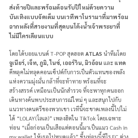
ส่งท้ายปีและพร้อมต้อนรับปีใหม่ด้วยความ
บันเทิงแบบจัดเต็ม บนเวทีพาโนรามาที่มาพร้อม
ฉากหลังที่สวยงามที่สุดบนโค้งน้ำเจ้าพระยาที่
ไม่มีใครเลียนแบบ
โดยได้บอยแบนด์ T-POP สุดฮอต
ATLAS
นำทีมโดย
จูเนียร์, เจ็ท, ภูมิ, ไนซ์, เออร์วิน, มิวอ้อน
และ
แทด
คีพลุคไม่หลุดคอนเซ็ปต์กับการเป็นตัวแทนของพลัง
แห่งความมุ่งมั่น กล้าที่จะท้าทาย พร้อมที่จะ
สร้างสรรค์ เหมือนเป็นนักสำรวจ ที่จะพาทุกคนออก
เดินทางค้นพบประสบการณ์ใหม่ ๆ และสนุกไปกับ
แนวทางดนตรีของพวกเขา เวทีนี้จะขาดเพลงนี้ไปไม่
ได้ “LOLAY(โลเล)” เพลงฮิตใน TikTok โดยเฉพาะ
ท่อน “เมื่อก่อนเป็นเสือแต่ตอนนี้มาเป็นแมว Cash in
my wallet ให้เธอไปหมดแล้ว” ขึ้นท่อนนี้ทีไร FC ต่าง