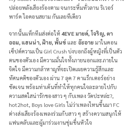
ปล่อยพลังเสียงร้องตาม จนกระหึ่มทั่วลาน ริเวอร์
พาร์ค ไอคอนสยาม กันเลยทีเดียว
จากนั้นแท็กทีมส่งต่อให้
4EVE มายด์, โจริญ, ตา
ออม, แฮนน่า, ฝ้าย, พั้นช์
และ
อ๊ะอาย
มาในคอน
เซ็ปต์ความเป็น Girl Crush บ่งบอกถึงผู้หญิงที่เป็นตัว
ตนของตัวเอง มีความมั่นใจทั้งภายนอกและภายใน
จิตใจ มีความกล้าหาญที่จะเปิดเผยความรู้สึกและ
ทัศนคติของตัวเอง ผ่าน 7 ลุค 7 คาแร็กเตอร์อย่าง
ชัดเจน พร้อมท่าเต้นที่ทำให้ทุกคนใจละลายไปกับ
ความสดใสน่ารักของสาว ๆ กับเพลง วัดปะหล่ะ?,
hot2hot, Boys love Girls ไม่ว่าเพลงไหนขึ้นมา FC
ต่างส่งเสียงร้องเพลงร่วมกับสาว ๆ สร้างความสนุกให้
แฟนคลับและผู้มาร่วมงานชุ่มชื่นหัวใจ