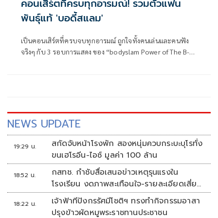
คอนเสิร์ตที่ครบทุกอารมณ์! รวมตัวแฟน
พันธุ์แท้ 'บอดี้สแลม'
เป็นคอนเสิร์ตที่ครบจบทุกอารมณ์ ถูกใจทั้งคนเล่นและคนฟัง
จริงๆ กับ 3 รอบการแสดง ของ “bodyslam Power of The B-
Side Concert ความฝันกับจักรวาล With The Orchestra
PRESENTED BY KING POWER THAI POWER” คอนเสิร์ตที่ได้ฟัง
เพลงหน้า B เชิงลึกตั้งแต่อัลบั้มแรก
NEWS UPDATE
สกัดจับหน้าโรงพัก สองหนุ่มควบกระบะบุโรทั่ง
19:29 น.
ขนเฮโรอีน-ไอซ์ มูลค่า 100 ล้าน
กสทช. กำชับสื่อเสนอข่าวเหตุรุนแรงใน
18:52 น.
โรงเรียน งดภาพสะเทือนใจ-รายละเอียดเสี่ยง
เลียนแบบ
เจ้าฟ้าทีปังกรรัศมีโชติฯ ทรงทำกิจกรรมอาสา
18:22 น.
ปรุงข้าวผัดหมูพระราชทานประชาชน