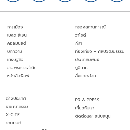
การเมือง
กรองสถานการณ์
เปลว สีเงิน
วาไรตี้
คอลัมนิสต์
กีฬา
บทความ
ท่องเที่ยว – ศิลปวัฒนธรรม
เศรษฐกิจ
ประชาสัมพันธ์
ข่าวพระราชสำนัก
ภูมิภาค
หนังสือพิมพ์
สิ่งแวดล้อม
ต่างประเทศ
PR & PRESS
อาชญากรรม
เกี่ยวกับเรา
X-CITE
ติดต่อและ สนับสนุน
ยานยนต์