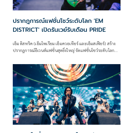
ปรากฎการณ์แฟชั่นโชว์ระดับโลก 'EM
DISTRICT' เปิดรันเวย์รับเดือน PRIDE
เอ็ม ดิสทริค (เอ็มโพเรียม เอ็มควอเทียร์ และเอ็มสเฟียร์) สร้าง
ปรากฎการณ์อีเวนต์แฟชั่นสุดยิ่งใหญ่ จัดแฟชั่นโชว์ระดับโลก
“EMFASHIONICON EDGE”