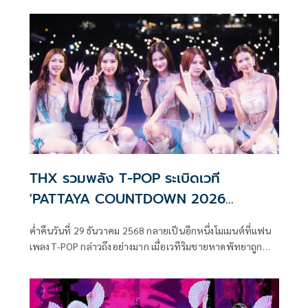
Sport 2026 – Beyond Movement Beyond Limits” ณ
Central Court ชั้น 1 ศูนย์การค้าเซ็นทรัลเวิลด์
THX รวมพลัง T-POP ระเบิดเวที
'PATTAYA COUNTDOWN 2026
MONOMAX'
ค่ำคืนวันที่ 29 ธันวาคม 2568 กลายเป็นอีกหนึ่งโมเมนต์ที่แฟน
เพลง T-POP กล่าวถึงอย่างมาก เมื่อเวทีริมชายหาดพัทยาถูก
ปลุกให้คึกคักในงาน “PATTAYA COUNTDOWN 2026
MONOMAX” กับการรวมตัวของศิลปิน T-POP แถวหน้าของ
ประเทศ ที่พร้อมใจกันมาส่งท้ายปีเก่าต้อนรับปีใหม่ พร้อมโชว์