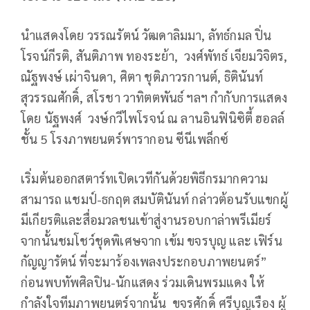
นำแสดงโดย วรรณรัตน์ วัฒดาลิมมา, ลัทธ์กมล ปิ่น
โรจน์กีรติ, สันติภาพ ทองระย้า, วงศ์พัทธ์ เจียมวิจิตร,
ณัฐพงษ์ เผ่าจินดา, ศิตา ชุติภาวรกานต์, ธิตินันท์
สุวรรณศักดิ์, สโรชา วาทิตตพันธ์ ฯลฯ กำกับการแสดง
โดย นัฐพงศ์ วงษ์กวีไพโรจน์ ณ ลานอินฟินิซิตี้ ฮอลล์
ชั้น 5 โรงภาพยนตร์พารากอน ซีนีเพล็กซ์
เริ่มต้นออกสตาร์ทเปิดเวทีกันด้วยพิธีกรมากความ
สามารถ แชมป์-ธกฤต สมบัตินันท์ กล่าวต้อนรับแขกผู้
มีเกียรติและสื่อมวลชนเข้าสู่งานรอบกาล่าพรีเมียร์
จากนั้นชมโชว์ชุดพิเศษจาก เข้ม ขจรบุญ และ เฟิร์น
กัญญารัตน์ ที่จะมาร้องเพลงประกอบภาพยนตร์”
ก่อนพบทัพศิลปิน-นักแสดง ร่วมเดินพรมแดง ให้
กำลังใจทีมภาพยนตร์จากนั้น ขจรศักดิ์ ศรีบุญเรือง ผู้