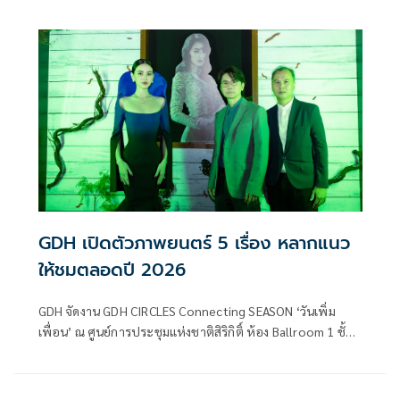
นนท์ พระราม 4 โดยมี ช่อง 3 และ M Studio นำโดย เทรซีแอนน์
มาลีนนท์ ผู้ช่วยประธานเจ้าหน้าที่ปฏิบัติการกลุ่ม บมจ.บีอีซี
เวิลด์, สุรเชษฐ์ อัศวเรืองอนันต์ ประธานเจ้าหน้าที่บริหาร M
Studio , ปิ่นกมล มาลีนนท์ ผู้ช่วยประธานเจ้าหน้าที่ปฏิบัติ
การกลุ่ม บมจ.บีอีซี เวิลด์
GDH เปิดตัวภาพยนตร์ 5 เรื่อง หลากแนว
ให้ชมตลอดปี 2026
GDH จัดงาน GDH CIRCLES Connecting SEASON ‘วันเพิ่ม
เพื่อน’ ณ ศูนย์การประชุมแห่งชาติสิริกิติ์ ห้อง Ballroom 1 ชั้น
1 เพื่อเปิดพื้นที่ให้ทุกท่านได้มาคอนเนคกันอย่างใกล้ชิด