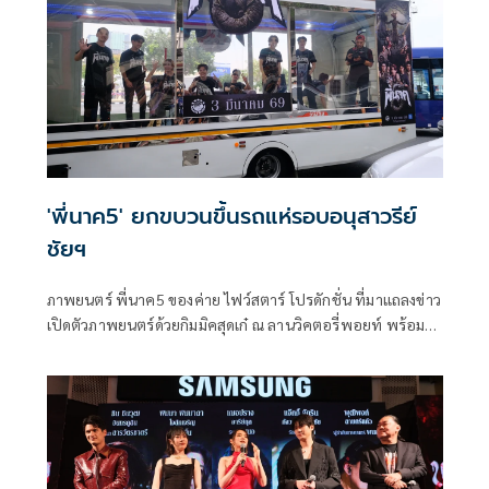
'พี่นาค5' ยกขบวนขึ้นรถแห่รอบอนุสาวรีย์
ชัยฯ
ภาพยนตร์ พี่นาค5 ของค่าย ไฟว์สตาร์ โปรดักชั่น ที่มาแถลงข่าว
เปิดตัวภาพยนตร์ด้วยกิมมิคสุดเก๋ ณ ลานวิคตอรี่พอยท์ พร้อม
ยกขบวนเหล่านักแสดงนำขึ้นรถแห่พี่นาคสุดยิ่งใหญ่ถือฤกษ์ดีวน
รอบอนุสาวรีย์ชัยสมรภูมิ และเปิดประเดิมด้วยโชว์จากศิลปิน
SPRITE(สไปร์ท) ในเพลง ผีพี่นาค ซึ่งเป็นหนึ่งในเพลงประกอบ
ภาพยนตร์ พี่นาค5