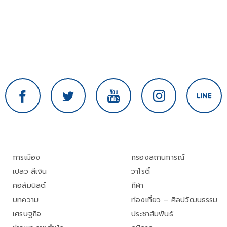
การเมือง
กรองสถานการณ์
เปลว สีเงิน
วาไรตี้
คอลัมนิสต์
กีฬา
บทความ
ท่องเที่ยว – ศิลปวัฒนธรรม
เศรษฐกิจ
ประชาสัมพันธ์