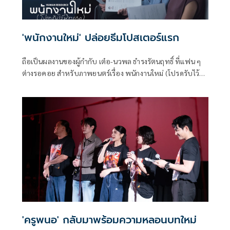
'พนักงานใหม่' ปล่อยธีมโปสเตอร์แรก
ถือเป็นผลงานของผู้กำกับ เต๋อ-นวพล ธำรงรัตนฤทธิ์ ที่แฟน ๆ
ต่างรอคอย สำหรับภาพยนตร์เรื่อง พนักงานใหม่ (โปรดรับไว้
พิจารณา) HUMAN RESOURCE’ ล่าสุด ปล่อยธีมโปสเตอร์แรก
อย่างเป็นทางการ โดย GDH ร่วมสร้างกับ One Cool Connect
และ JAI Studios เข้าฉาย 29 มกราคมนี้ ในโรงภาพยนตร์
'ครูพนอ' กลับมาพร้อมความหลอนบทใหม่