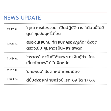
NEWS UPDATE
‘ศุลกากรช่องจอม’ เปิดปฏิบัติการ ‘เดือนนี้ไม่มี
12:17 น.
ดูด’ ลุยจับบุหรี่เถื่อน
สนองนโยบาย 'ฝ่ายปกครองภูเก็ต' ตั้งจุด
12:01 น.
ตรวจเข้ม คุมอาวุธปืน–ยาเสพติด
‘ภราดร’ การันตีใช้งบพ.ร.ก.เงินกู้ทำ ‘ไทย
11:49 น.
เที่ยวไทยพลัส’ ไม่ผิดหลัก
11:27 น.
'นครพนม' ฝนตกหนักถล่มเมือง
11:04 น.
ตีปี๊บส่งออกไทยครึ่งปีแรก 69 โต 17.6%