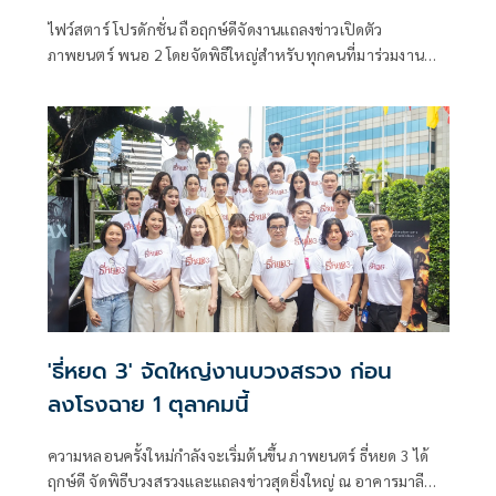
ไฟว์สตาร์ โปรดักชั่น ถือฤกษ์ดีจัดงานแถลงข่าวเปิดตัว
ภาพยนตร์ พนอ 2 โดยจัดพิธีใหญ่สำหรับทุกคนที่มาร่วมงาน
เพื่อปัดเป่า ป้องกัน คุ้มครองในสิ่งที่เรามองไม่เห็นส่งท้ายปี เพื่อ
เปิดโภคทรัพย์ให้ทุกท่านได้รับเงินรับทองรับแต่สิ่งดีๆตลอดไป
โดยอาจารย์หนุ่ม หมอดูเทวดา แชมป์ศึกชิงจ้าวหมอดู
ประเทศไทย เป็นผู้ทำพิธีในครั้งนี้
'ธี่หยด 3' จัดใหญ่งานบวงสรวง ก่อน
ลงโรงฉาย 1 ตุลาคมนี้
ความหลอนครั้งใหม่กำลังจะเริ่มต้นขึ้น ภาพยนตร์ ธี่หยด 3 ได้
ฤกษ์ดี จัดพิธีบวงสรวงและแถลงข่าวสุดยิ่งใหญ่ ณ อาคารมาลี