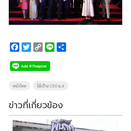
F
T
C
Li
S
ac
wi
o
n
h
e
tt
p
e
ar
b
er
y
e
o
Li
Tags
หนังไทย
ไอ้เป๊าะ CEO ม.6
o
n
k
k
ข่าวที่เกี่ยวข้อง