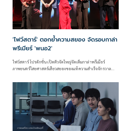
'ไฟว์สตาร์' ตอกย้ำความสยอง จัดรอบกาล่า
พรีเมียร์ 'พนอ2'
ไฟว์สตาร์ โปรดักชั่น เปิดตัวจัดใหญ่จัดเต็มกาล่าพรีเมียร์
ภาพยนตร์ไสยศาสตร์เสียวสยองของแท้ความสําเร็จจักรวาล
“ลองของ” สู่ตํานานความสยองของ “ครูพนอ” จะกลับมาเสียว
สยองอีกครั้งใน “พนอ2” โดยภาพยนตร์จะบอกเล่าเรื่องราวหลัง
จากที่ พนอ ได้คืนพลังเทพสามตา ชีวิตของพนอก็เหมือนถูก
รีเซ็ตเริ่มความทรงจําใหม่กับการเรียนในรั้ววิทยาลัยครูอย่างที่
เธอใฝ่ฝัน โดยมี เปี๊ยก คอยเฝ้ามองและช่วยเหลือเธออยู่ห่างๆ