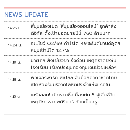
ลาอย่างเข้าใจ และการยอมรับด้วยหัวใจที่เติบโต
NEWS UPDATE
สี่มุมเมืองเปิด ‘สี่มุมเมืองออนไลน์’ รุกค้าส่ง
14:25 น.
ดิจิทัล ตั้งเป้ายอดขายปีนี้ 760 ล้านบาท
KJLโชว์ Q2/69 กำไรโต 49%รับดีมานด์อุตฯ
14:24 น.
หนุนเป้าปีโต 12.7%
นายกฯ สั่งเยียวยาเร่งด่วน เหตุกราดยิงใน
14:19 น.
โรงเรียน เรียกประชุมกองทุนเงินช่วยเหลือฯ
ทันที
ฟิวเจอร์พาร์ค-สเปลล์ จับมือสภากาชาดไทย
14:18 น.
เปิดห้องรับบริจาคโลหิตประจำแห่งแรกใน
ศูนย์การค้าปทุมธานี
เศร้าสลด! เปิดรายชื่อเบื้องต้น 5 ผู้เสียชีวิต
14:15 น.
เหตุยิง รร.เทพศิรินทร์ ล้วนเป็นครู