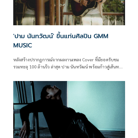
'ปาม นันทวัฒน์' ขึ้นแท่นศิลปิน GMM
MUSIC
หลังสร้างปรากฏการณ์จากผลงานเพลง Cover ที่มียอดรับชม
รวมทะลุ 100 ล้านวิว ล่าสุด ปาม นันทวัฒน์ พร้อมก้าวสู่เส้นทาง
ศิลปินเต็มกับซิงเกิลเปิดตัว แม่เหอ ภายใต้บ้าน GMM MUSIC
สังกัด GRAMMY GOLD ที่ถ่ายทอดตัวตน ความคิด และรากเหง้า
ความเป็นคนใต้ผ่านเสียงเพลงได้อย่างลึกซึ้งและจริงใจ