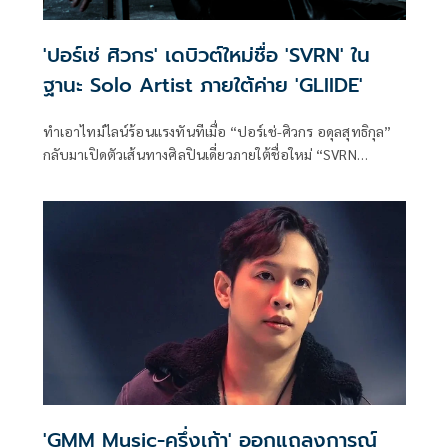
'ปอร์เช่ ศิวกร' เดบิวต์ใหม่ชื่อ 'SVRN' ใน
ฐานะ Solo Artist ภายใต้ค่าย 'GLIIDE'
ทำเอาไทม์ไลน์ร้อนแรงทันทีเมื่อ “ปอร์เช่-ศิวกร อดุลสุทธิกุล”
กลับมาเปิดตัวเส้นทางศิลปินเดี่ยวภายใต้ชื่อใหม่ “SVRN
(SOVEREIGN)” ในฐานะศิลปินคนแรกของค่ายน้องใหม่
“GLIIDE” โปรเจกต์ดนตรีระดับอินเตอร์จากความร่วมมือ
ระหว่าง GMM MUSIC และ Warner Music Asia
'GMM Music-ครึ่งเก้า' ออกแถลงการณ์