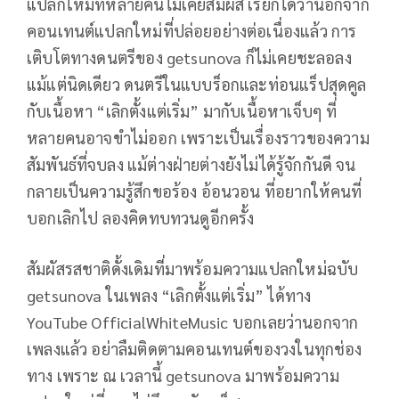
แปลกใหม่ที่หลายคนไม่เคยสัมผัส เรียกได้ว่านอกจาก
คอนเทนต์แปลกใหม่ที่ปล่อยอย่างต่อเนื่องแล้ว การ
เติบโตทางดนตรีของ getsunova ก็ไม่เคยชะลอลง
แม้แต่นิดเดียว ดนตรีในแบบร็อกและท่อนแร็ปสุดคูล
กับเนื้อหา “เลิกตั้งแต่เริ่ม” มากับเนื้อหาเจ็บๆ ที่
หลายคนอาจขำไม่ออก เพราะเป็นเรื่องราวของความ
สัมพันธ์ที่จบลง แม้ต่างฝ่ายต่างยังไม่ได้รู้จักกันดี จน
กลายเป็นความรู้สึกขอร้อง อ้อนวอน ที่อยากให้คนที่
บอกเลิกไป ลองคิดทบทวนดูอีกครั้ง
สัมผัสรสชาติดั้งเดิมที่มาพร้อมความแปลกใหม่ฉบับ
getsunova ในเพลง “เลิกตั้งแต่เริ่ม” ได้ทาง
YouTube OfficialWhiteMusic บอกเลยว่านอกจาก
เพลงแล้ว อย่าลืมติดตามคอนเทนต์ของวงในทุกช่อง
ทาง เพราะ ณ เวลานี้ getsunova มาพร้อมความ