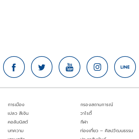
การเมือง
กรองสถานการณ์
เปลว สีเงิน
วาไรตี้
คอลัมนิสต์
กีฬา
บทความ
ท่องเที่ยว – ศิลปวัฒนธรรม