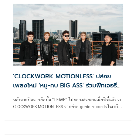
คุณภาพจาก GMM MUSIC ร่วมสร้างปรากฏการณ์ความประทับ
ใจผ่านโชว์สุดพิเศษบนเวทีแห่งปี
'CLOCKWORK MOTIONLESS' ปล่อย
เพลงใหม่ 'หมู-กบ BIG ASS' ร่วมฟีทเจอริ่ง-
โปรดิวซ์!
หลังจากปิดฉากอัลบั้ม “LEAVE” ไปอย่างสวยงามเมื่อปีที่แล้ว วง
CLOCKWORK MOTIONLESS จากค่าย genie records ในเครือ
GMM MUSIC ซึ่งประกอบไปด้วย กัน-รชต ประตังทะสา (ร้อง
นำ), เม่น-ศิริยศ เรืองตังญาณ (กลอง), บัตร-ธนบัตร ช่างไม้
(กีตาร์) และ ตูม-เทอดไทย ทองโท (เบส) กลับมาพร้อมซิงเกิล
ใหม่ “อาจจะดี” เพลงช้าลึกซึ้งที่ถ่ายทอดเรื่องราวของการจาก