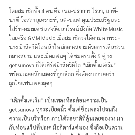
โดยสมาชิกทั้ง 4 คน คือ เนม-ปราการ ไรวา, นาฑี-
นาฑี โอสถานุเคราะห์, นต-ปณต คุณประเสริฐ และ
ไปร์ท-คมฆเดช แสงวัฒนาโรจน์ สังกัด White Music
ในเครือ GMM Music เมื่อสมาชิกวงได้ตามหาพระ-
นาง มิวสิควิดีโอหน้าใหม่กลางสยามด้วยการเดินชวน
กลางสยาม และเมื่อแฟนๆ ได้ชมครบทั้ง 5 คู่ วง
getsunova ก็ได้เสิร์ฟมิวสิควิดีโอ “เลิกตั้งแต่เริ่ม”
พร้อมเฉลยนักแสดงที่ถูกเลือก ซึ่งต้องบอกเลยว่า
ถูกใจแฟนเพลงสุดๆ
“เลิกตั้งแต่เริ่ม” เป็นเพลงที่สะท้อนความเป็น
getsunova ทุกระเบียดนิ้ว ตั้งแต่ชื่อเพลงไปจนถึง
ความเป็นบริทร็อก ภายใต้รสชาติที่คุ้นเคยของวง มา
กับท่อนแร็ปที่ปณต มือกีตาร์แต่งเอง ซึ่งถือเป็นความ