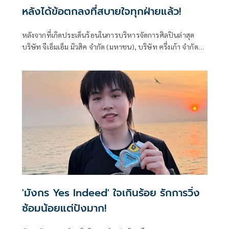
หลังได้ข้อตกลงที่สบายใจทุกฝ่ายแล้ว!
หลังจากที่เกิดประเด็นร้อนในการบริหารจัดการศิลปินล่าสุด
บริษัท จีเอ็มเอ็ม มิวสิค จำกัด (มหาชน), บริษัท ครึ่งเก้า จำกัด
และ ตัวแทนศิลปิน ได้ออกแถลงการณ์ถึงข้อตกลงที่ได้หารือร่วม
กันแล้ว
'มังกร Yes Indeed' ใจเกินร้อย รักการวิ่ง
ซ้อมน้อยแต่ปังมาก!