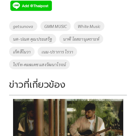
e
tt
p
e
ar
b
er
y
e
o
Li
Tags
getsunova
GMM MUSIC
White Music
o
n
นต-ปณต คุณประเสริฐ
นาฑี โอสถานุเคราะห์
k
k
เก็ตสึโนวา
เนม-ปราการ ไรวา
ไปร์ท-คมฆเดช แสงวัฒนาโรจน์
ข่าวที่เกี่ยวข้อง