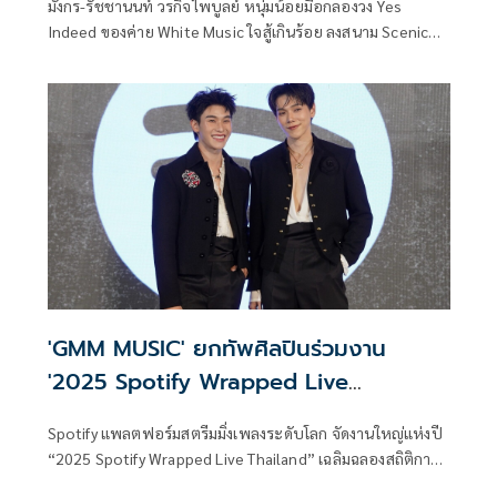
มังกร-รัชชานนท์ วรกิจไพบูลย์ หนุ่มน้อยมือกลองวง Yes
Indeed ของค่าย White Music ใจสู้เกินร้อย ลงสนาม Scenic
1/2 Marathon Pranburi 2026 ฮาล์ฟแรกในชีวิต 21.1
กิโลเมตร ทั้งที่ซ้อมไม่เต็มที่ เพราะมัวปั่นธีสิสรัวๆ แต่ยังทำเวลา
ได้ 2.01 ชั่วโมง แบบภูมิใจสุดๆ
'GMM MUSIC' ยกทัพศิลปินร่วมงาน
'2025 Spotify Wrapped Live
Thailand'
Spotify แพลตฟอร์มสตรีมมิ่งเพลงระดับโลก จัดงานใหญ่แห่งปี
“2025 Spotify Wrapped Live Thailand” เฉลิมฉลองสถิติการ
ฟังเพลงที่ครองใจคนไทยตลอดปีที่ผ่านมา พร้อมยกทัพศิลปิน