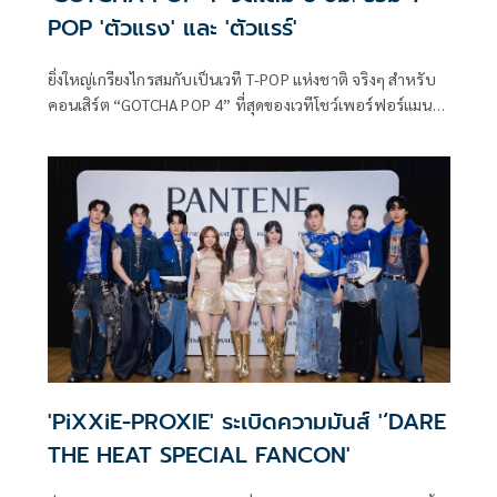
POP 'ตัวแรง' และ 'ตัวแรร์'
ยิ่งใหญ่เกรียงไกรสมกับเป็นเวที T-POP แห่งชาติ จริงๆ สำหรับ
คอนเสิร์ต “GOTCHA POP 4” ที่สุดของเวทีโชว์เพอร์ฟอร์แมนซ์
ตัวท็อป ที่ทุกด้อมต้องไม่พลาดสักครั้งในชีวิต! ปีนี้
ATIMESHOWBIZ อัปเวลความสนุกแบบฟินทะลุ Rank จัดหนัก
ยิ่งกว่าเดิม เพิ่มเติมด้วยการรวมศิลปิน ”ตัวแรง” และ”ตัวแรร์”
ไลน์อัปดาเมจแรงระดับอัลติที่คัดมาเน้นๆ
'PiXXiE-PROXIE' ระเบิดความมันส์ '‘DARE
THE HEAT SPECIAL FANCON'