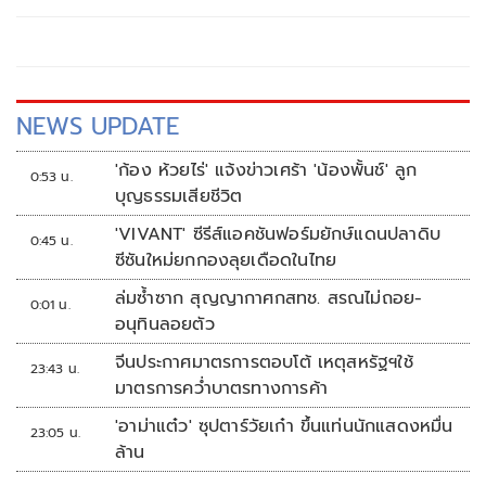
หยุดดูไม่ได้ กับการอัปเลเวลเปิดโหมดผู้ชายที่มาพร้อมเสน่ห์
เหลือร้าย จนทำเอาโซเชียลร้อนระอุ
NEWS UPDATE
'ก้อง ห้วยไร่' แจ้งข่าวเศร้า 'น้องพั้นช์' ลูก
0:53 น.
บุญธรรมเสียชีวิต
'VIVANT' ซีรีส์แอคชันฟอร์มยักษ์แดนปลาดิบ
0:45 น.
ซีซันใหม่ยกกองลุยเดือดในไทย
ล่มซ้ำซาก สุญญากาศกสทช. สรณไม่ถอย-
0:01 น.
อนุทินลอยตัว
จีนประกาศมาตรการตอบโต้ เหตุสหรัฐฯใช้
23:43 น.
มาตรการคว่ำบาตรทางการค้า
'อาม่าแต๋ว' ซุปตาร์วัยเก๋า ขึ้นแท่นนักแสดงหมื่น
23:05 น.
ล้าน