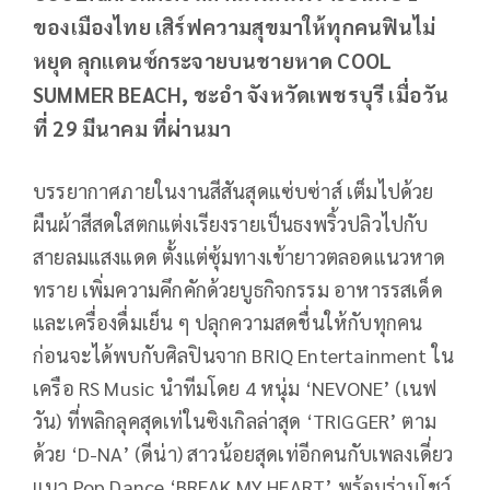
ของเมืองไทย เสิร์ฟความสุขมาให้ทุกคนฟินไม่
หยุด ลุกแดนซ์กระจายบนชายหาด COOL
SUMMER BEACH, ชะอำ จังหวัดเพชรบุรี เมื่อวัน
ที่ 29 มีนาคม ที่ผ่านมา
บรรยากาศภายในงานสีสันสุดแซ่บซ่าส์ เต็มไปด้วย
ผืนผ้าสีสดใสตกแต่งเรียงรายเป็นธงพริ้วปลิวไปกับ
สายลมแสงแดด ตั้งแต่ซุ้มทางเข้ายาวตลอดแนวหาด
ทราย เพิ่มความคึกคักด้วยบูธกิจกรรม อาหารรสเด็ด
และเครื่องดื่มเย็น ๆ ปลุกความสดชื่นให้กับทุกคน
ก่อนจะได้พบกับศิลปินจาก BRIQ Entertainment ใน
เครือ RS Music นำทีมโดย 4 หนุ่ม ‘NEVONE’ (เนฟ
วัน) ที่พลิกลุคสุดเท่ในซิงเกิลล่าสุด ‘TRIGGER’ ตาม
ด้วย ‘D-NA’ (ดีน่า) สาวน้อยสุดเท่อีกคนกับเพลงเดี่ยว
แนว Pop Dance ‘BREAK MY HEART’ พร้อมร่วมโชว์