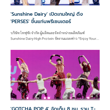
'Sunshine Dairy' เปิดเกมใหญ่ ดึง
'PERSES' ขึ้นแท่นพรีเซนเตอร์
บริษัท โทฟุซัง จำกัด ผู้ผลิตและจัดจำหน่ายผลิตภัณฑ์
Sunshine Dairy High Protein จัดงานแถลงข่าว “Enjoy Your
Daily With PERSES” ณ ลาน SEMI OUTDOOR ชั้น G สามย่าน
มิตรทาวน์ พร้อมเปิดตัวแคมเปญใหม่ “Sunshine Dairy Enjoy
Your Daily อร่อยได้ทุกวัน ดื่มได้ทุกวัย” และประกาศตัว 5 หนุ่ม
ศิลปิน T-Pop สุดฮอต วง “PERSES” (เพอร์เซส) ขึ้นแท่นพรี
เซนเตอร์อย่างเป็นทางการ
'GOTCHA POP 4' จัดเต็ม 8 ชม. รวม T-