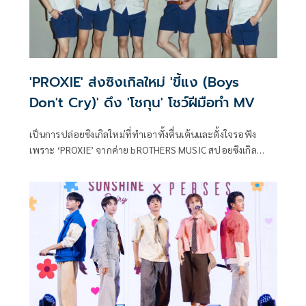
'PROXIE' ส่งซิงเกิลใหม่ 'ขี้แง (Boys
Don't Cry)' ดึง 'โชกุน' โชว์ฝีมือทำ MV
เป็นการปล่อยซิงเกิลใหม่ที่ทำเอาทั้งตื่นเต้นและตั้งใจรอฟัง
เพราะ ‘PROXIE’ จากค่าย bROTHERS MUSIC สปอยซิงเกิล
ล่าสุด ‘ขี้แง (Boys Don't Cry)’ หนักมาก ไม่ว่าจะเป็นท่อนฮุคที่
ปล่อยออกมาให้ได้ฟัง แถมยังร้องและเต้นโชว์เบา ๆ ให้ชมใน
คอนเสิร์ต GOTCHA POP 4 และ MOVE ON จนโคจรมาเจอกัน
CONCERT