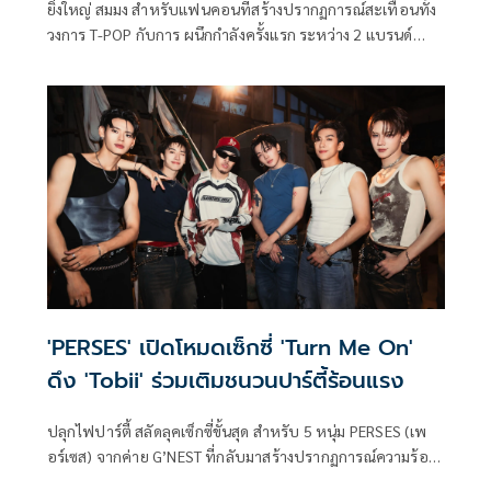
ยิ่งใหญ่ สมมง สำหรับแฟนคอนที่สร้างปรากฏการณ์สะเทือนทั้ง
วงการ T-POP กับการ ผนึกกำลังครั้งแรก ระหว่าง 2 แบรนด์
ผลิตภัณฑ์ดูแลเส้นผมและหนังศีรษะชั้นนำระดับโลกอย่าง แพ
นทีน (Pantene) และ เฮด แอนด์ โชว์เดอร์ (Head &
Shoulders) ที่จับมือกันสร้างประวัติศาสตร์ร้อนแรงขั้นสุด กับ
งาน “DARE THE HEAT SPECIAL FANCON”
'PERSES' เปิดโหมดเซ็กซี่ 'Turn Me On'
ดึง 'Tobii' ร่วมเติมชนวนปาร์ตี้ร้อนแรง
ปลุกไฟปาร์ตี้ สลัดลุคเซ็กซี่ขั้นสุด สำหรับ 5 หนุ่ม PERSES (เพ
อร์เซส) จากค่าย G’NEST ที่กลับมาสร้างปรากฏการณ์ความร้อน
แรงในซิงเกิลล่าสุด TURN ME ON feat. Tobii เสน่ห์แรงดึงดูดที่