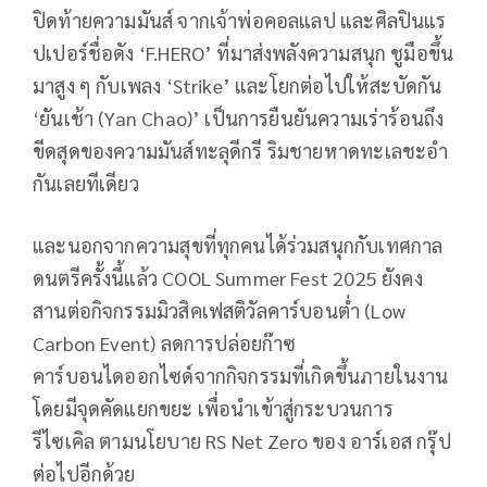
ปิดท้ายความมันส์ จากเจ้าพ่อคอลแลป และศิลปินแร
ปเปอร์ชื่อดัง ‘F.HERO’ ที่มาส่งพลังความสนุก ชูมือขึ้น
มาสูง ๆ กับเพลง ‘Strike’ และโยกต่อไปให้สะบัดกัน
‘ยันเช้า (Yan Chao)’ เป็นการยืนยันความเร่าร้อนถึง
ขีดสุดของความมันส์ทะลุดีกรี ริมชายหาดทะเลชะอำ
กันเลยทีเดียว
และนอกจากความสุขที่ทุกคนได้ร่วมสนุกกับเทศกาล
ดนตรีครั้งนี้แล้ว COOL Summer Fest 2025 ยังคง
สานต่อกิจกรรมมิวสิคเฟสติวัลคาร์บอนต่ำ (Low
Carbon Event) ลดการปล่อยก๊าซ
คาร์บอนไดออกไซด์จากกิจกรรมที่เกิดขึ้นภายในงาน
โดยมีจุดคัดแยกขยะ เพื่อนำเข้าสู่กระบวนการ
รีไซเคิล ตามนโยบาย RS Net Zero ของ อาร์เอส กรุ๊ป
ต่อไปอีกด้วย