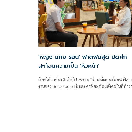
งานประลองวิชากบใสไม้อันโด่งดังอีกด้วย
'หญิง-แท่ง-รอน' ฟาดฟันสุด ปิดศึก
สะท้อนความเป็น 'หัวหน้า'
เรียกได้ว่าช่อง 3 ทำถึง! เพราะ “ร้อยเล่มเกมส์ออฟฟิศ”
งานของ Bec Studio เป็นละครที่สะท้อนสังคมในที่ทำง
อย่างแท้จริง จนมีกระแสตอบรับจากคนดูที่พูดเป็นเสียง
เดียวกันว่า นี่ล่ะ! ชีวิตฉันในที่ทำงาน