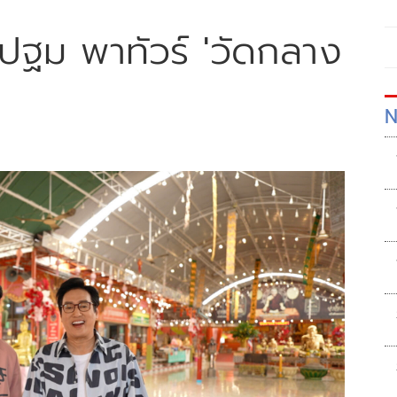
รปฐม พาทัวร์ 'วัดกลาง
N