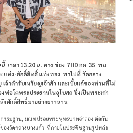
ายนนี้ เวลา 13.20 น. ทาง ช่อง 7HD กด 35 พบ
ะ แท่ง-ศักดิ์สิทธิ์ แท่งทอง พาไปที่ วัดกลาง
้าตำรับเหรียญเจ้าสัว และเบี้ยแก้ของท่านที่ไม่
งพ่อโตพระประธานในอุโบสถ ซึ่งเป็นพระเก่า
ขลังศักดิ์สิทธิ์มาอย่างยาวนาน
านั่งกรรมฐาน, มณฑปรอยพระพุทธบาทจำลอง ต่อกัน
ย์ของวัดกลางบางแก้ว ที่ภายในประดิษฐานรูปหล่อ