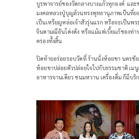
บูรพาจารย์ของวัดกลางบางแก้วทุกองค์ และชม
มงคลหลวงปู่บุญล้วนทรงพุทธานุภาพเป็นที่ย
เป็นเหรียญหล่อเจ้าสัวรุ่นแรก หรือจะเป็นพระ
จินดามณีอันโด่งดัง หรือแม้แต่เบี้ยแก้ของท
ครองทั้งสิ้น
ปิดท้ายอร่อยรอบวัดที่ ร้านนั่งห้อยขา นครชัยศ
ห้อยขาปล่อยตัวปล่อยใจไปกับธรรมชาติ เมนูเด็ด
อาหารจานเดียว ขนมหวาน เครื่องดื่ม ก็มีบร