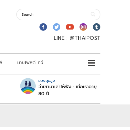
LINE : @THAIPOST
พ์
ไทยโพสต์ ทีวี
มองมุมสูง
จำเขามาเล่าให้ฟัง : เมื่อเราอายุ
80 ปี