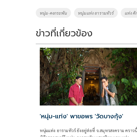
b
er
y
e
o
Li
Tags
หนุ่ม-คงกระพัน
หนุ่มแท่ง อารามทัวร์
แท่ง ศัก
o
n
k
k
ข่าวที่เกี่ยวข้อง
'หนุ่ม-แท่ง' พาขอพร 'วัดบางกุ้ง'
หนุ่มแท่ง อารามทัวร์ ยังอยู่ต่อที่ จ.สมุทรสงคราม คราวนี