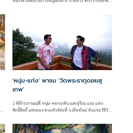
ทอง พาแฟนรายการหนุ่มแท่ง อารามทัวร์ พากราบขอพร
หลวงพ่อบัว วัดบางหัวเสือ จ.สมุทรปราการ พร้อมเปิดสุด
ยอดตำนานพระปิดตาแห่ง จ.สมุทรปราการ อิ่มท้องกับ
ร้านอาหารทะเลสด ๆ เต็มอิ่มทุกรสชาติพร้อมกันได้ 19
เมษายนนี้
'หนุ่ม-แท่ง' พาชม 'วัดพระธาตุดอยสุ
เทพ'
2 พิธีกรอารมณ์ดี หนุ่ม-คงกระพัน แสงสุริยะ และ แท่ง-
ศักดิ์สิทธิ์ แท่งทอง ชวนทัวร์ต่อที่ จ.เชียงใหม่ ค้นประวัติวัด
ษา
พระธาตุดอยสุเทพราชวรวิหาร ชมวัตถุมงคลดัง อิ่มท้องกับ
อาหารเหนือ ใน หนุ่มแท่ง อารามทัวร์ เสาร์ที่ 26 ตุลาคมนี้
่วม
เวลา 13.00 น. ทาง ช่อง 7HD กด 35