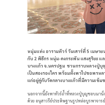
หนุ่มแท่ง อารามทัวร์ วันเสาร์ที่ 5 เมษ
กับ 2 พิธีกร หนุ่ม-คงกระพัน แสงสุริยะ แล
บางแก้ว จ.นครปฐม ชวนกราบหลวงปู่บุญ เจ
เป็นสองรองใคร พร้อมทั้งพาไปขอพรหลว
แก่อยู่คู่กับวัดกลางบางแก้วที่มีความเข้ม
นอกจากนี้ยังพาทัวร์ถ้ำที่หลวงปู่บุญชอบม
ด้วย อนุสาวรีย์ประดิษฐานรูปหล่อบูรพาจาร