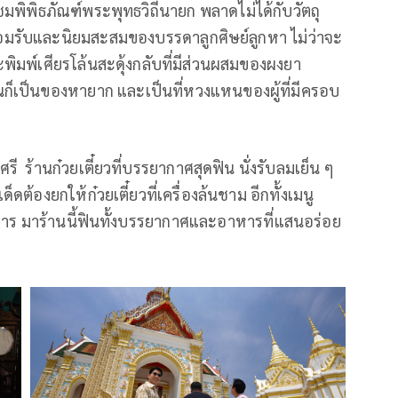
พิพิธภัณฑ์พระพุทธวิถีนายก พลาดไม่ได้กับวัตถุ
อมรับและนิยมสะสมของบรรดาลูกศิษย์ลูกหา ไม่ว่าจะ
พิมพ์เศียรโล้นสะดุ้งกลับที่มีส่วนผสมของผงยา
่านก็เป็นของหายาก และเป็นที่หวงแหนของผู้ที่มีครอบ
รี ร้านก๋วยเตี๋ยวที่บรรยากาศสุดฟิน นั่งรับลมเย็น ๆ
ต้องยกให้ก๋วยเตี๋ยวที่เครื่องล้นชาม อีกทั้งเมนู
ิการ มาร้านนี้ฟินทั้งบรรยากาศและอาหารที่แสนอร่อย