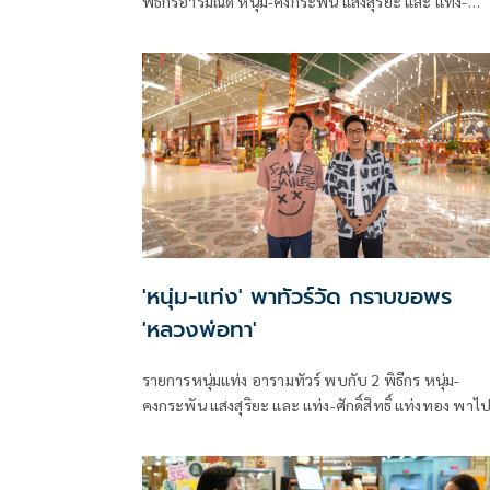
พิธีกรอารมณ์ดี หนุ่ม-คงกระพัน แสงสุริยะ และ แท่ง-
ศักดิ์สิทธิ์ แท่งทอง จะพาไปยัง วัดบางกุ้ง อีกหนึ่งวัดเก่าแก่
ตั้งแต่สมัยกรุงศรีอยุธยาที่น่ามาเที่ยวชม เป็นค่ายเก่ามี
ประวัติความเป็นมาอย่างยาวนาน
'หนุ่ม-แท่ง' พาทัวร์วัด กราบขอพร
'หลวงพ่อทา'
รายการหนุ่มแท่ง อารามทัวร์ พบกับ 2 พิธีกร หนุ่ม-
คงกระพัน แสงสุริยะ และ แท่ง-ศักดิ์สิทธิ์ แท่งทอง พาไปวัด
พะเนียงแตก กราบหลวงพ่อทา พระครูสี่ทิศที่ปกปักรัก
องค์พระปฐมเจดีย์ทางทิศเหนือรุ่นแรก อาจารย์ใหญ่อีก
หนึ่งรูปของจังหวัดนครปฐม และยังเป็นหนึ่งในเกจิที่ได้ร