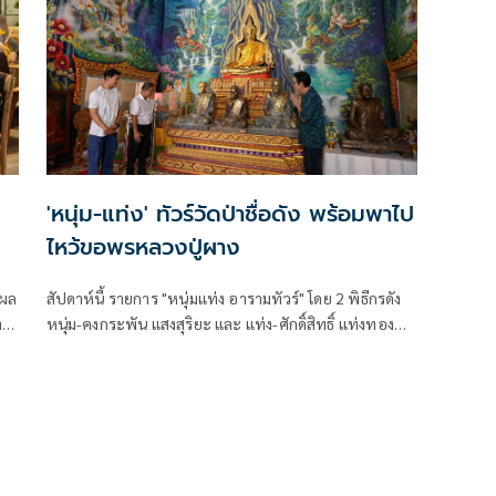
'หนุ่ม-แท่ง' ทัวร์วัดป่าชื่อดัง พร้อมพาไป
ไหว้ขอพรหลวงปู่ผาง
 ผล
สัปดาห์นี้ รายการ "หนุ่มแท่ง อารามทัวร์" โดย 2 พิธีกรดัง
าน
หนุ่ม-คงกระพัน แสงสุริยะ และ แท่ง-ศักดิ์สิทธิ์ แท่งทอง
พาผู้ชมมาเที่ยววัดป่าชื่อดังของขอนแก่น วัดอุดมคงคาคีรี
เขต เป็นวัดป่าที่สงบ ร่มรื่น ร่มเย็น สมกับเป็นวัดป่าจริง ๆ
โดยแวดล้อมไปด้วยภูเขา ต้นไม้ แหล่งน้ำ และความเงียบ
สงบ