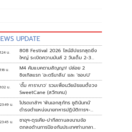
EWS UPDATE
808 Festival 2026 ไลน์อัปแรกสุดยิ่ง
1:24 น.
ใหญ่ ระเบิดความมันส์ 2 วันเต็ม 2-3
ต.ค.นี้
M4 คัมแบคตามสัญญา! ปล่อย 2
1:16 น.
ซิงเกิลแรก 'อะดรีนาลีน' และ 'ชอบU'
'ดั๊ม คาราบาว' รวมเพื่อนวัยมัธยมตั้งวง
1:02 น.
SweetCane (สวีทเคน)
โปรดเกล้าฯ 'พันเอกสุภัทร ชูตินันทน์'
23:49 น.
ดำรงตำแหน่งนายทหารปฏิบัติการฯ-
พระราชทานยศ 'พลตรี'
ซาอุฯ-ตุรเคีย-ปากีสถานลงนามข้อ
23:45 น.
ตกลงด้านการป้องกันประเทศท่ามกลาง