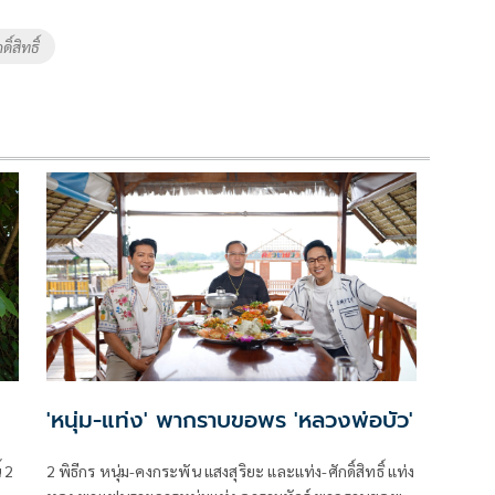
ดิ์สิทธิ์
'หนุ่ม-แท่ง' พากราบขอพร 'หลวงพ่อบัว'
้ 2
2 พิธีกร หนุ่ม-คงกระพัน แสงสุริยะ และแท่ง-ศักดิ์สิทธิ์ แท่ง