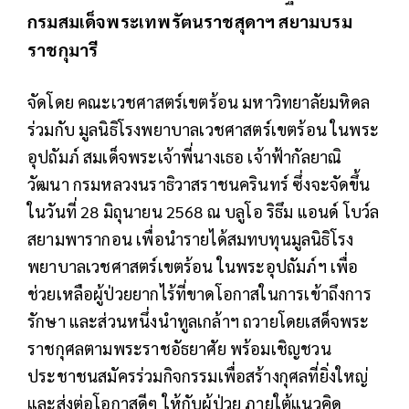
กรมสมเด็จพระเทพรัตนราชสุดาฯ สยามบรม
ราชกุมารี
จัดโดย คณะเวชศาสตร์เขตร้อน มหาวิทยาลัยมหิดล
ร่วมกับ มูลนิธิโรงพยาบาลเวชศาสตร์เขตร้อน ในพระ
อุปถัมภ์ สมเด็จพระเจ้าพี่นางเธอ เจ้าฟ้ากัลยาณิ
วัฒนา กรมหลวงนราธิวาสราชนครินทร์ ซึ่งจะจัดขึ้น
ในวันที่ 28 มิถุนายน 2568 ณ บลูโอ ริธึม แอนด์ โบว์ล
สยามพารากอน เพื่อนำรายได้สมทบทุนมูลนิธิโรง
พยาบาลเวชศาสตร์เขตร้อน ในพระอุปถัมภ์ฯ เพื่อ
ช่วยเหลือผู้ป่วยยากไร้ที่ขาดโอกาสในการเข้าถึงการ
รักษา และส่วนหนึ่งนำทูลเกล้าฯ ถวายโดยเสด็จพระ
ราชกุศลตามพระราชอัธยาศัย พร้อมเชิญชวน
ประชาชนสมัครร่วมกิจกรรมเพื่อสร้างกุศลที่ยิ่งใหญ่
และส่งต่อโอกาสดีๆ ให้กับผู้ป่วย ภายใต้แนวคิด