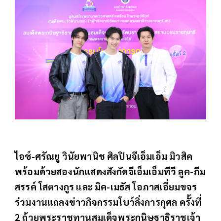
ไอซ์-ศรัณยู วินัยพานิช ศิลปินจีเอ็มเอ็ม มิวสิค
พร้อมด้วยสองนักแสดงสังกัดจีเอ็มเอ็มทีวี ลูค-ภีม
สรรค์ โสตางกูร และ มิค-เมธัส โอภาสเอี่ยมขจร
ร่วมงานแถลงข่าวกิจกรรมโบว์ลิ่งการกุศล ครั้งที่
2 ถ้วยพระราชทานสมเด็จพระกนิษฐาธิราชเจ้า