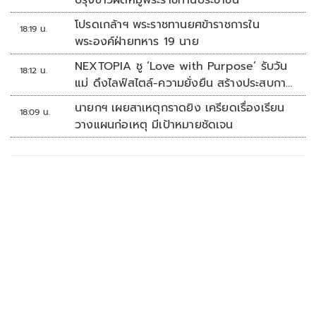
ปรุงข้าวผัดหมูพระราชทานประชาชน
โปรดเกล้าฯ พระราชทานยศข้าราชการใน
18:19 น.
พระองค์ฝ่ายทหาร 19 นาย
NEXTOPIA ชู ‘Love with Purpose’ รับวัน
18:12 น.
แม่ ดึงไลฟ์สไตล์-ความยั่งยืน สร้างประสบกา
รณ์ช้อปปิงมีความหมาย
นายกฯ เผยสาเหตุกราดยิง เครียดเรื่องเรียน
18:09 น.
วางแผนก่อเหตุ มีเป้าหมายชัดเจน