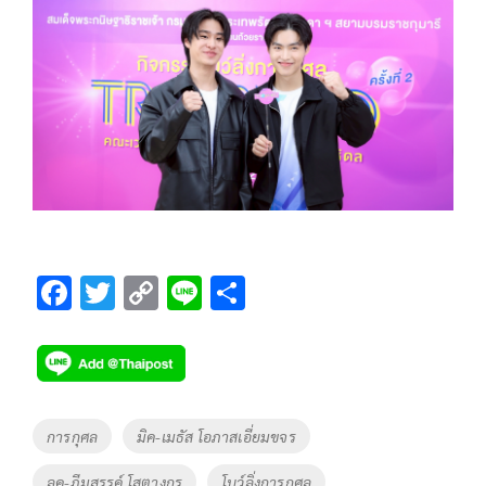
F
T
C
Li
S
ac
wi
o
n
h
e
tt
p
e
ar
b
er
y
e
o
Li
Tags
การกุศล
มิค-เมธัส โอภาสเอี่ยมขจร
o
n
ลูค-ภีมสรรค์ โสตางกูร
โบว์ลิ่งการกุศล