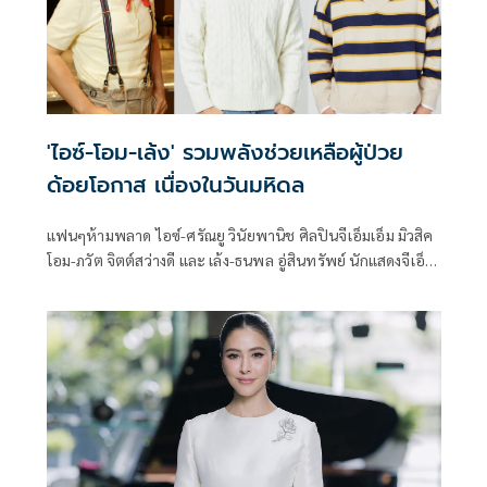
'ไอซ์-โอม-เล้ง' รวมพลังช่วยเหลือผู้ป่วย
ด้อยโอกาส เนื่องในวันมหิดล
แฟนๆห้ามพลาด ไอซ์-ศรัณยู วินัยพานิช ศิลปินจีเอ็มเอ็ม มิวสิค
โอม-ภวัต จิตต์สว่างดี และ เล้ง-ธนพล อู่สินทรัพย์ นักแสดงจีเอ็ม
เอ็มทีวี ชวนมาร่วมทำบุญ ในงานแถลงข่าว 24 กันยายน “วัน
มหิดล” ศิลปินรวมใจช่วยเหลือผู้ป่วยด้อยโอกาส รพ.ศิริราช