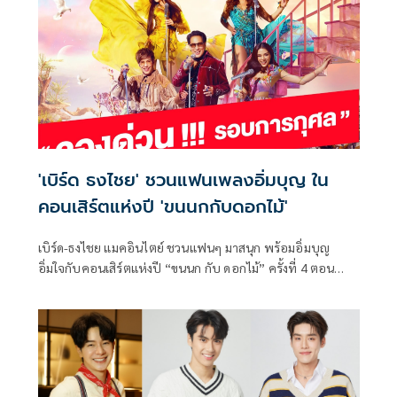
ส่งเสริมเครือข่ายความสัมพันธ์ระหว่างนักศึกษาในหลักสูตร
ตลอดจนปลูกฝังความรักและความภาคภูมิใจในสถาบัน กิจกรรม
ในครั้งนี้ยังมีเป้าหมายสำคัญในการสนับสนุนโครงการเพื่อสังคม
(CSR) ของนักศึกษา ปศส.23 อีกด้วย การแข่งขันกอล์ฟการ
กุศล“PEM 23 CHARITY GOLF” ยังได้รับเกียรติอย่างสูงในการชิง
ถ้วยรางวัลเกียรติยศจาก นายวันมูหะมัดนอร์ มะทา ประธานสภา
ผู้แทนราษฎร และประธานสถาบันพระปกเกล้า รวมถึง นาย
พิชัย ชุณหวชิร รองนายกรัฐมนตรีและรัฐมนตรีว่าการกระทรวง
การคลัง ซึ่งนับเป็นเกียรติอย่างยิ่งสำหรับผู้เข้าร่วมการแข่งขัน
'เบิร์ด ธงไชย' ชวนแฟนเพลงอิ่มบุญ ใน
ทุกท่าน
คอนเสิร์ตแห่งปี 'ขนนกกับดอกไม้'
เบิร์ด-ธงไชย แมคอินไตย์ ชวนแฟนๆ มาสนุก พร้อมอิ่มบุญ
อิ่มใจกับคอนเสิร์ตแห่งปี “ขนนก กับ ดอกไม้” ครั้งที่ 4 ตอน
DREAM FOR LOVE รอบการกุศล