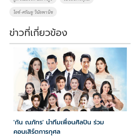
k
k
ไอซ์-ศรัณยู วินัยพานิช
ข่าวที่เกี่ยวข้อง
'กัน ณภัทร' นำทีมเพื่อนศิลปิน ร่วม
คอนเสิร์ตการกุศล