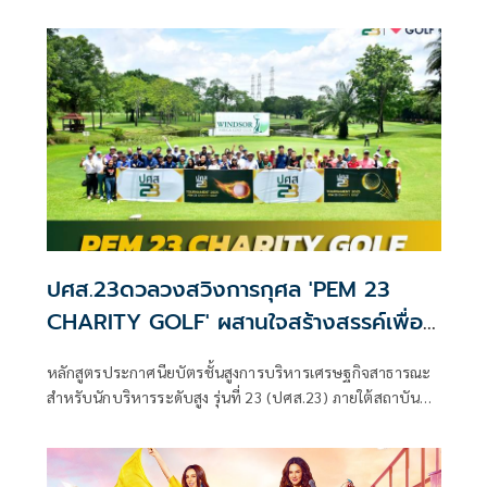
การสร้างสรรค์กิจกรรมเดิน - วิ่งการกุศล “ก้าวด้วยธรรม” เพื่อ
เปิดโอกาสให้ประชาชนผู้มีจิตอาสาได้ร่วมเป็นส่วนหนึ่งในการ
ร่วมบริจาคสมทบทุน
ปศส.23ดวลวงสวิงการกุศล 'PEM 23
CHARITY GOLF' ผสานใจสร้างสรรค์เพื่อ
สังคม
หลักสูตรประกาศนียบัตรชั้นสูงการบริหารเศรษฐกิจสาธารณะ
สำหรับนักบริหารระดับสูง รุ่นที่ 23 (ปศส.23) ภายใต้สถาบัน
พระปกเกล้า ได้จัดกิจกรรมการแข่งขันกอล์ฟการกุศล “PEM 23
CHARITY GOLF” เมื่อสัปดาห์ที่ผ่านมา ณ สนาม Windsor Park
& Golf Club โดยมีวัตถุประสงค์เพื่อเสริมสร้างความสามัคคี และ