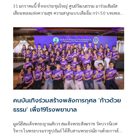
31 มกราคมนี้ ที่หอประชุมใหญ่ ศูนย์วัฒนธรรม มาร่วมสัมผัส
เสียงเพลงแห่งความสุข ความสนุกแบบเต็มอิ่ม กว่า 50 บทเพลง
ยอดนิยม ผลงานจากปลายปากกาของบรมครูนักแต่งเพลงที่ทรง
คุณค่า เพลงระดับตำนานที่ยังคงตราตรึงใจ ที่ส่งต่อจากรุ่นสู่รุ่น
ที่ไม่เคยจางหาย ใน“The Rose Melody เสียงเพลงสื่อรัก”
คอนเสิร์ตการกุศลที่จัดโดยชมรมครูเก่าสวนกุหลาบวิทยาลัย
เพื่อสนับสนุนกิจกรรมสาธารณกุศล
คนบันเทิงร่วมสร้างพลังการกุศล 'ก้าวด้วย
ธรรม' เพื่อ19โรงพยาบาล
มูลนิธิสมเด็จพระญาณสังวร สมเด็จพระสังฆราช วัดบวรนิเวศ
วิหาร ในพระบรมราชูปถัมภ์ ได้สืบสานพระปณิธานด้วยการด้วย