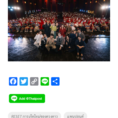
F
T
C
Li
S
ac
wi
o
n
h
e
tt
p
e
ar
b
er
y
e
o
Li
Tags
RESET การเกิดใหม่ของดวงดาว
แพนปอนด์