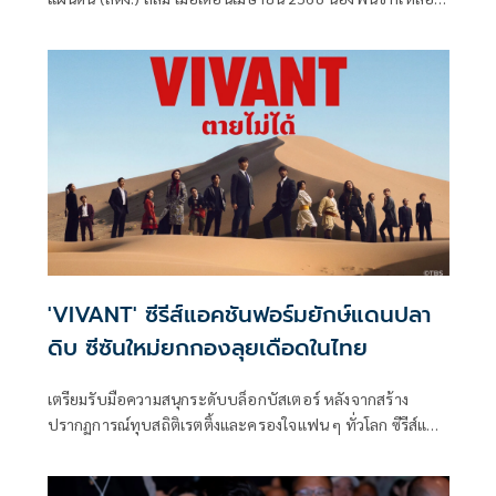
เพียงคุณย่าและน้องชายวัย 7 ขวบ ทำให้ ก้อง ห้วยไร่ และ เบล
ขนิษฐา ภรรยา ได้ยื่นมือเข้าช่วยเหลือและรับน้องพั้นช์เป็นลูก
บุญธรรม
'VIVANT' ซีรีส์แอคชันฟอร์มยักษ์แดนปลา
ดิบ ซีซันใหม่ยกกองลุยเดือดในไทย
เตรียมรับมือความสนุกระดับบล็อกบัสเตอร์ หลังจากสร้าง
ปรากฏการณ์ทุบสถิติเรตติ้งและครองใจแฟน ๆ ทั่วโลก ซีรีส์แอ
คชันฟอร์มยักษ์จากญี่ปุ่น VIVANT ตายไม่ได้ กลับมาสร้างความ
ยิ่งใหญ่อีกครั้งในซีซันใหม่ ที่เข้มข้น ดุดัน และเกินคาดเดา