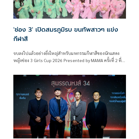
'ช่อง 3' เปิดสมรภูมิรบ ขนทัพสาวๆ แข่ง
กีฬาสี
จบลงไปแล้วอย่างยิ่งใหญ่สำหรับมหกรรมกีฬาสีของนักแสดง
หญิงช่อง 3 Girls Cup 2026 Presented by MAMA ครั้งที่ 2 ที่
จัดขึ้นอย่างยิ่งใหญ่ ณ BITEC LIVE งานนี้ยกทัพนักแสดงสาว 27
คน มาร่วมสร้างสีสันทั้งการแข่งขันกีฬา เกมสุดสร้างสรรค์ และ
โชว์สุดอลังการ ท่ามกลางแฟนคลับที่ยกกองเชียร์มาแน่นฮอลล์
ส่งเสียงเชียร์กันสนั่นตั้งแต่เปิดงานขนงานปิด