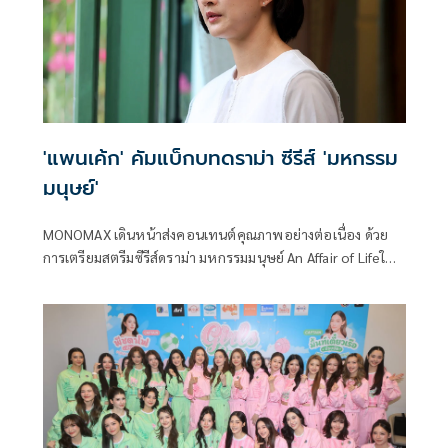
'แพนเค้ก' คัมแบ็กบทดราม่า ซีรีส์ 'มหกรรม
มนุษย์'
MONOMAX เดินหน้าส่งคอนเทนต์คุณภาพอย่างต่อเนื่อง ด้วย
การเตรียมสตรีมซีรีส์ดราม่า มหกรรมมนุษย์ An Affair of Lifeใน
วันที่ 7 สิงหาคม 2569 กับผลงานที่ถ่ายทอดเรื่องราวชีวิตอันลึก
ซึ้ง สะท้อนแง่มุมของความรัก ครอบครัว ความสูญเสีย และการ
เติบโตของมนุษย์ ผ่านบทละครที่เข้มข้นและเปี่ยมด้วยอารมณ์
พร้อมชวนผู้ชมร่วมเดินทางไปกับทุกช่วงเวลาของชีวิตที่ทั้ง
งดงามและเจ็บปวด