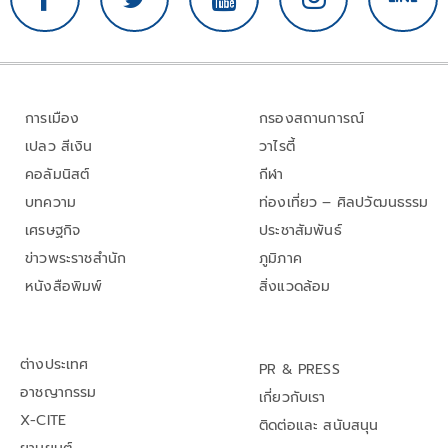
การเมือง
กรองสถานการณ์
เปลว สีเงิน
วาไรตี้
คอลัมนิสต์
กีฬา
บทความ
ท่องเที่ยว – ศิลปวัฒนธรรม
เศรษฐกิจ
ประชาสัมพันธ์
ข่าวพระราชสำนัก
ภูมิภาค
หนังสือพิมพ์
สิ่งแวดล้อม
ต่างประเทศ
PR & PRESS
อาชญากรรม
เกี่ยวกับเรา
X-CITE
ติดต่อและ สนับสนุน