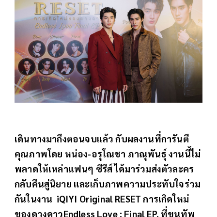
เดินทางมาถึงตอนจบแล้ว กับผลงานที่การันตี
คุณภาพโดย หน่อง-อรุโณชา ภาณุพันธุ์ งานนี้ไม่
พลาดให้เหล่าแฟนๆ ซีรีส์ ได้มาร่วมส่งตัวละคร
กลับคืนสู่นิยาย และเก็บภาพความประทับใจร่วม
กันในงาน iQIYI Original RESET การเกิดใหม่
ของดวงดาวEndless Love : Final EP. ที่ขนทัพ