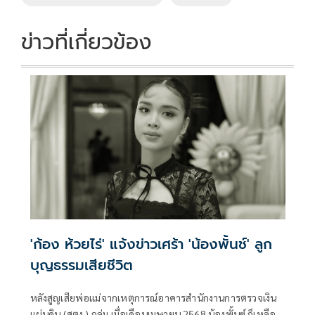
o
n
k
k
ข่าวที่เกี่ยวข้อง
'ก้อง ห้วยไร่' แจ้งข่าวเศร้า 'น้องพั้นช์' ลูก
บุญธรรมเสียชีวิต
หลังสูญเสียพ่อแม่จากเหตุการณ์อาคารสำนักงานการตรวจเงิน
แผ่นดิน (สตง.) ถล่ม เมื่อเดือนเมษายน 2568 น้องพั้นซ์ ก็เหลือ