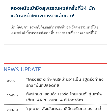
ส่องหนังเข้าชิงสุพรรณหงส์ครั้งที่34 นัก
แสดงหน้าใหม่พาเหรดแจ้งเกิด!
เป็นที่จับตามองทุกปีถึงเกณฑ์การตัดสินรางวัลสุพรรณหงส์ โดย
เฉพาะในปีนี้ เพราะหลังจากที่ประกาศรายชื่อภาพยนตร์ที่ได้
เข้าชิงรางวัลในสาขาต่าง ๆ ก็เรียกความสนใจจากคอหนังได้เป็น
อย่างดี เนื่องจากภาพยนตร์ที่เข้าชิงในแต่ละสาขามีความหลาก
หลายมากขึ้น
NEWS UPDATE
“โครงสร้างเก่า-คนใหม่”บีอาร์เอ็น รัฐตรึงกำลัง
0:01 น.
รักษาพื้นที่ปลอดภัย
ทัพนักบิด 'ฮอนด้า เรซซิ่ง ไทยแลนด์' ลุ้นล่าโพ
20:43 น.
เดียม ARRC สนาม 4 ที่มัลดาลิกา
‘ศุภมาส’ สั่งเข้มตรวจคลินิกเสริมความงาม ย้ำ
20:32 น.