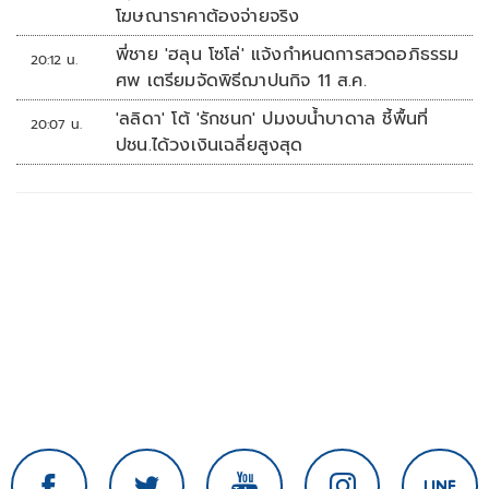
โฆษณาราคาต้องจ่ายจริง
พี่ชาย 'ฮลุน โซโล่' แจ้งกำหนดการสวดอภิธรรม
20:12 น.
ศพ เตรียมจัดพิธีฌาปนกิจ 11 ส.ค.
'ลลิดา' โต้ 'รักชนก' ปมงบน้ำบาดาล ชี้พื้นที่
20:07 น.
ปชน.ได้วงเงินเฉลี่ยสูงสุด