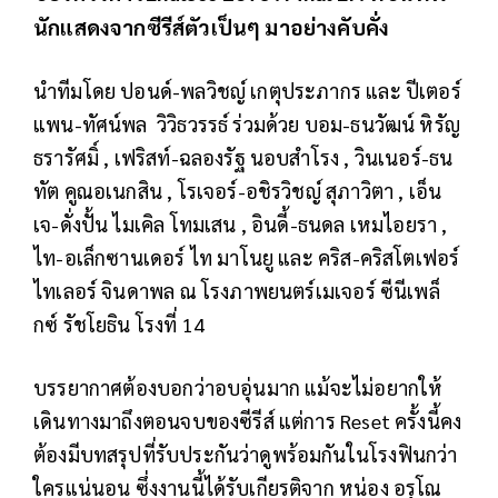
นักแสดงจากซีรีส์ตัวเป็นๆ มาอย่างคับคั่ง
นำทีมโดย ปอนด์-พลวิชญ์ เกตุประภากร และ ปีเตอร์
แพน-ทัศน์พล วิวิธวรรธ์ ร่วมด้วย บอม-ธนวัฒน์ หิรัญ
ธรารัศมิ์ , เฟริสท์-ฉลองรัฐ นอบสำโรง , วินเนอร์-ธน
ทัต คูณอเนกสิน , โรเจอร์-อชิรวิชญ์ สุภาวิตา , เอ็น
เจ-ดั่งปั้น ไมเคิล โทมเสน , อินดี้-ธนดล เหมไอยรา ,
ไท-อเล็กซานเดอร์ ไท มาโนยู และ คริส-คริสโตเฟอร์
ไทเลอร์ จินดาพล ณ โรงภาพยนตร์เมเจอร์ ซีนีเพล็
กซ์ รัชโยธิน โรงที่ 14
บรรยากาศต้องบอกว่าอบอุ่นมาก แม้จะไม่อยากให้
เดินทางมาถึงตอนจบของซีรีส์ แต่การ Reset ครั้งนี้คง
ต้องมีบทสรุปที่รับประกันว่าดูพร้อมกันในโรงฟินกว่า
ใครแน่นอน ซึ่งงานนี้ได้รับเกียรติจาก หน่อง อรุโณ