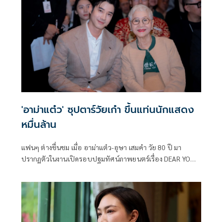
'อาม่าแต๋ว' ซุปตาร์วัยเก๋า ขึ้นแท่นนักแสดง
หมื่นล้าน
แฟนๆ ต่างชื่นชม เมื่อ อาม่าแต๋ว-อุษา เสมคำ วัย 80 ปี มา
ปรากฏตัวในงานเปิดรอบปฐมทัศน์ภาพยนตร์เรื่อง DEAR YOU
จดหมายรักถึงอาม่า ณ โรงภาพยนตร์ เอส เอฟ เวิลด์ ซีเนม่า แม้
เจ้าตัวจะเพิ่งผ่านการผ่าตัดกระดูกสันหลังใส่หมุด 4 ตัวมาได้
เพียง 1 เดือนก็ตาม ตอนนี้รอพักฟื้นร่างกายอีก 2 เดือน ก็อาจจะ
บินไปรับงานต่างประเทศได้