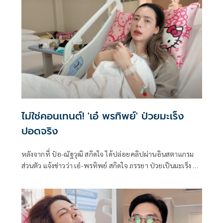
ไม่ใช่คอนเทนต์! 'เอ๋ พรทิพย์' ป่วยมะเร็ง
ปอดจริง
หลังจากที่ ป๋อ-ณัฐวุฒิ สกิดใจ ได้ปล่อยคลิปผ่านอินสตาแกรม
ส่วนตัว แจ้งข่าวว่า เอ๋-พรทิพย์ สกิดใจ ภรรยา ป่วยเป็นมะเร็ง ซึ่ง
สร้างความตกใจให้กับแฟนๆ เป็นอย่างมาก หลายคนส่งกำลังให้
กับ เอ๋ พรทิพย์ และครอบครัว ให้ผ่านเหตุการณ์นี้ไปให้ได้ แต่ก็
มีอีกบางส่วนที่คิดว่าเป็นแค่การทำคอนเทนต์หรือเปล่า ซึ่งเวลา
ต่อมา หนุ่ม-กรรชัย กำเนิดพลอย ที่มีความสนิทกับทั้ง เอ๋และป๋อ
ได้พูดผ่านรายการหนึ่งว่า เอ๋ พรทิพย์ ป่วยด้วยโรคมะเร็งที่ปอด