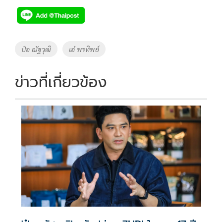
e
tt
p
e
ar
b
er
y
e
o
Li
Tags
ป๋อ ณัฐวุฒิ
เอ๋ พรทิพย์
o
n
k
k
ข่าวที่เกี่ยวข้อง