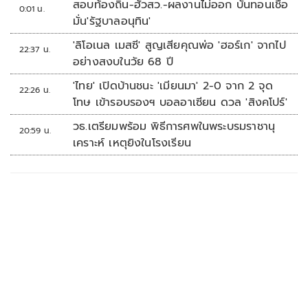
สอบท้องถิ่น-ฮั้วสว.-ผลงานไม่ออก บั่นทอนเชื่อ
0:01 น.
มั่น'รัฐบาลอนุทิน'
'ลิโอเนล เมสซี' สูญเสียคุณพ่อ 'ฮอร์เก' จากไป
22:37 น.
อย่างสงบในวัย 68 ปี
'ไทย' เปิดบ้านชนะ 'เมียนมา' 2-0 จาก 2 จุด
22:26 น.
โทษ เข้ารอบรองฯ บอลอาเซียน ดวล 'สิงคโปร์'
วธ.เตรียมพร้อม พิธีการศพในพระบรมราชานุ
20:59 น.
เคราะห์ เหตุยิงในโรงเรียน