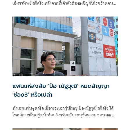
เอ๋-พรทิพย์ สกิดใจ หลังจากที่เจ้าตัวต้องเผชิญกับโรคร้าย จน
ทำให้ร้องไห้ทุกวัน แต่ผ่านมา 1 เดือน เอ๋ พรทิพย์ เก่งและเข้ม
แข็งขึ้นมาก ส่วนพวกโซเซียลที่เข้าด่าท้อสาปแช่ง ทั้งตัวเองและ
ภรรยาไม่ติดใจ ขอเดินหน้าต่อ
แฟนแห่สงสัย 'ป๋อ ณัฐวุฒิ' หมดสัญญา
'ช่อง3' หรือเปล่า
ทำเอาแฟนๆ ตกใจ เมื่อพระเอกรุ่นใหญ่ ป๋อ-ณัฐวุฒิ สกิจใจ ได้
โพสต์ภาพยืนอยู่หน้าช่อง 3 พร้อมกับระบุข้อความ ขอบคุณ 15
ปี กับการร่วมเดินทางกับทางช่อง 3 หรือพระเอกหนุ่มได้หมด
สัญญากับช่องหรือเปล่า