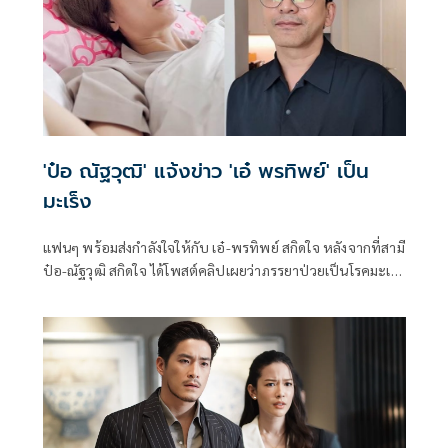
จริง ไม่ได้ทำคอนเทนต์ แต่รายละเอียดรอให้ทาง ป๋อ ณัฐวุฒิ
ออกมาพูดดีกว่า
'ป๋อ ณัฐวุฒิ' แจ้งข่าว 'เอ๋ พรทิพย์' เป็น
มะเร็ง
แฟนๆ พร้อมส่งกำลังใจให้กับ เอ๋-พรทิพย์ สกิดใจ หลังจากที่สามี
ป๋อ-ณัฐวุฒิ สกิดใจ ได้โพสต์คลิปเผยว่าภรรยาป่วยเป็นโรคมะเร็ง
โดยในคลิปแจ้งว่า ไม่มีเวลามานั่งเสียใจ ต้องคิดว่าจะต้องทำยังไง
ต่อไป นอกจากนี้ในคลิปยังได้เห็นภาพ เอ๋ พรทิพย์ ที่ร้อง
โอดโอยด้วยความเจ็บปวดอีกด้วย