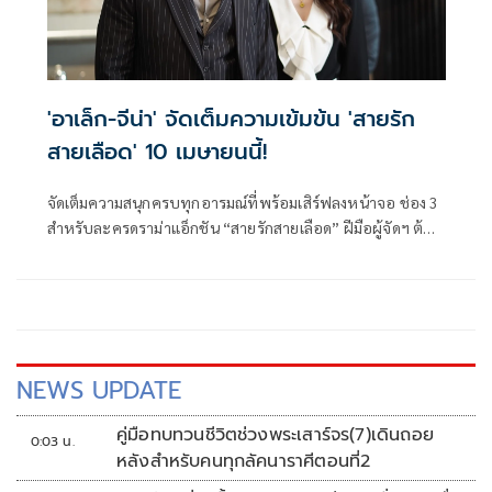
'อาเล็ก-จีน่า' จัดเต็มความเข้มข้น 'สายรัก
สายเลือด' 10 เมษายนนี้!
จัดเต็มความสนุกครบทุกอารมณ์ที่พร้อมเสิร์ฟลงหน้าจอ ช่อง 3
สำหรับละครดราม่าแอ็กชัน “สายรักสายเลือด” ฝีมือผู้จัดฯ ต้น-
ณฐนนท์ ชลลัมพี จากบทประพันธ์ พราวพริ้ม(พลิ้วอ่อน) บท
โทรทัศน์โดย กนกพรรณ อรรัตนสกุล, สิริภรณ์ ช่อเจี้ยง, อิสราภ
รณ์ คุณติสุข, ไอรีน อินสด และ เบญจธารา โอฬารนิธิกุล
NEWS UPDATE
คู่มือทบทวนชีวิตช่วงพระเสาร์จร(7)เดินถอย
0:03 น.
หลังสำหรับคนทุกลัคนาราศีตอนที่2