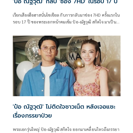
'ป๋อ ณัฐวุฒิ' กลับ 'ช่อง 7HD' ในรอบ 17 ปี
เรียกเสียงฮือฮาสนั่นโซเชียล กับการกลับมาช่อง 7HD ครั้งแรกใน
รอบ 17 ปี ของพระเอกหน้าคมเข้ม ป๋อ-ณัฐวุฒิ สกิดใจ มาเป็น
แขกรับเชิญในรายการพอดแคสต์ ดวงใจ STORY ของช่อง 7HD
ร่วมพูดคุยแบบเอ็กซ์คลูซีฟ และเป็นกันเอง
'ป๋อ ณัฐวุฒิ' ไม่ติดใจชาวเน็ต หลังเจอแซะ
เรื่องภรรยาป่วย
พระเอกรุ่นใหญ่ ป๋อ-ณัฐวุฒิ สกิดใจ ออกมาเคลื่อนไหวถึงภรรยา