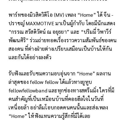
พาร์ทของมิวสิควิดีโอ (MV) เพลง “Home” ได้ จีน -
ปราชญ์ MAXMOTIVE มาเป็นผู้กำกับ โดยมีนักแสดง
“กรรณ สวัสดิวัตน์ ณ อยุธยา” และ “ปริมมี่ วิพาวีร์
พัฒนศิริ” ร่วมถ่ายทอดเรื่องราวความสัมพันธ์ของคน
สองคน ที่ต่างฝ่ายต่างเปรียบเสมือนเป็นบ้านให้กัน
และกันได้อย่างลงตัว
รับฟังและรับชมความอบอุ่นจาก “Home” ผลงาน
ล่าสุดของ fellow fellow ได้แล้วทางยูทูบ
fellowfellowband และทุกช่องทางสตรีมมิ่ง ใครที่มี
คนสำคัญที่เป็นเหมือนบ้านที่คอยฮีลใจในวันที่
เหนื่อยล้า อย่าลืมโอบกอดคนคนนั้นและส่งเพลง
“Home” ให้ฟังแทนความรู้สึกที่มีได้เลย