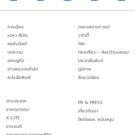
การเมือง
กรองสถานการณ์
เปลว สีเงิน
วาไรตี้
คอลัมนิสต์
กีฬา
บทความ
ท่องเที่ยว – ศิลปวัฒนธรรม
เศรษฐกิจ
ประชาสัมพันธ์
ข่าวพระราชสำนัก
ภูมิภาค
หนังสือพิมพ์
สิ่งแวดล้อม
ต่างประเทศ
PR & PRESS
อาชญากรรม
เกี่ยวกับเรา
X-CITE
ติดต่อและ สนับสนุน
ยานยนต์
สาธารณสุข-คุณภาพชีวิต