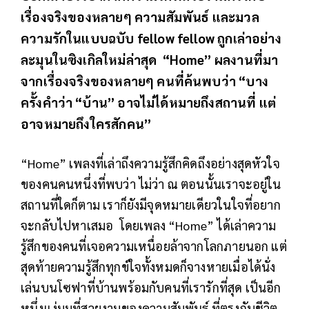
เรื่องจริงของหลายๆ ความสัมพันธ์ และมวล
ความรักในแบบฉบับ fellow fellow ถูกเล่าอย่าง
ละมุนในซิงเกิลใหม่ล่าสุด “Home” ผลงานที่มา
จากเรื่องจริงของหลายๆ คนที่ค้นพบว่า “บาง
ครั้งคำว่า “บ้าน” อาจไม่ได้หมายถึงสถานที่ แต่
อาจหมายถึงใครสักคน”
“Home” เพลงที่เล่าถึงความรู้สึกคิดถึงอย่างสุดหัวใจ
ของคนคนหนึ่งที่พบว่า ไม่ว่า ณ ตอนนั้นเราจะอยู่ใน
สถานที่ใดก็ตาม เราก็ยังมีจุดหมายเดียวในใจที่อยาก
จะกลับไปหาเสมอ โดยเพลง “Home” ได้เล่าความ
รู้สึกของคนที่เจอความเหนื่อยล้าจากโลกภายนอก แต่
สุดท้ายความรู้สึกทุกข์ใจทั้งหมดก็จางหายเมื่อได้นั่ง
เล่นบนโซฟาที่บ้านพร้อมกับคนที่เรารักที่สุด เป็นอีก
หนึ่งแง่มุมที่สวยงามของความสัมพันธ์ ที่ตรงกับชีวิต