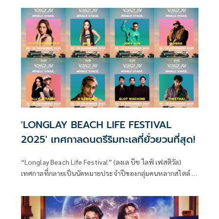
แบบครั้งแรกของ fellow fellow ศิลปินดูโอ้สังกัด Kicks
Records (คิกส์ เรคคอร์ดส) ผู้สร้างสรรค์เพลงรักได้ทัชใจคนฟัง
ที่ครั้งนี้ทุกๆ คนจะได้สัมผัสเรื่องราวตลอดระยะเวลามากกว่า 12
ปีที่พวกเขาอยู่ในวงการเพลง
'LONGLAY BEACH LIFE FESTIVAL
2025' เทศกาลดนตรีริมทะเลที่ยั่วยวนที่สุด!
“Longlay Beach Life Festival” (ลงเล บีช ไลฟ์ เฟสติวัล)
เทศกาลที่กลายเป็นนัดหมายประจำปีของกลุ่มคนหลากสไตล์ ผู้
หลงใหลแฟชั่น เสียงดนตรี และวิถีบีชไลฟ์ กำลังจะกลับมาอีก
ครั้งในปลายเดือนพฤศจิกายนนี้