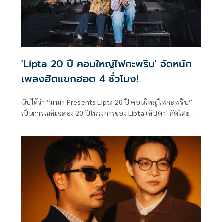
'Lipta 20 ปี คอนใหญ่ไฟกะพริบ' จัดหนัก
เพลงฮิตแขกฮอต 4 ชั่วโมง!
นับได้ว่า “มาม่า Presents Lipta 20 ปี คอนใหญ่ไฟกะพริบ”
เป็นการเฉลิมฉลอง 20 ปีในวงการของ Lipta (ลิปตา) คัตโตะ-
อารมณ์ โพธิ์หาญรัตนกุล และ แทน-ธารณ ลิปตพัลลภ สังกัด
Kicks Records (คิกส์ เรคคอร์ดส) ดูโอ้วาไรตี้ป็อปเจ้าพ่อเพลง
ฮิตอย่างยิ่งใหญ่เกรียงไกรสุดๆ เพราะงานครั้งนี้ได้สร้าง
ปรากฏการณ์ตั้งแต่ตอนเปิดขายบัตรที่ Sold Out ทุกที่นั่งใน
เวลาอันรวดเร็ว