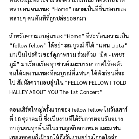
หลายคน จนเพลง “Home” กลายเป็นที่ชื่นชอบของ
หลายๆ คนทันทีที่ถูกปล่อยออกมา
สำหรับความอบอุ่นของ “Home” ที่สะท้อนความเป็น
“fellow fellow” ได้อย่างสมบูรณ์ ก็ได้ “แทน Lipta”
มาเป็นโปรดิวเซอร์ดูภาพรวม ร่วมด้วย “มิค - เพชร
ภูมิ” มาเรียบเรียงทุกซาวด์และบรรยากาศให้ลงตัว
จนได้ผลงานเพลงที่สมบูรณ์ที่แฟนๆ ได้ฟังก่อนที่จะ
ไป สัมผัสความอบอุ่นใน “FELLOW FELLOW I TOLD
HALLEY ABOUT YOU The 1st Concert”
คอนเสิร์ตใหญ่ครั้งแรกของ fellow fellow ในวันเสาร์
ที่ 18 ตุลาคมนี้ ซึ่งเป็นงานที่ได้รับการตอบรับอย่าง
อบอุ่นจนทุกพื้นที่ในงานถูกจับจองหมด และแฟน
เพลงทุกคนก็เฝ้ารอให้ถึงวันงานอย่างใจจดใจจ่อ