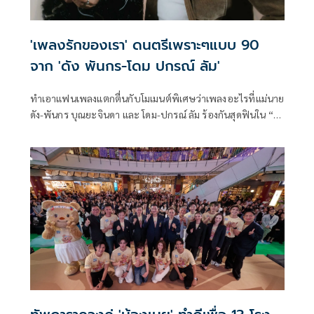
'เพลงรักของเรา' ดนตรีเพราะๆแบบ 90
จาก 'ดัง พันกร-โดม ปกรณ์ ลัม'
ทำเอาแฟนเพลงแตกตื่นกับโมเมนต์พิเศษว่าเพลงอะไรที่แม่นาย
ดัง-พันกร บุณยะจินดา และ โดม-ปกรณ์ ลัม ร้องกันสุดฟินใน “ดัง
พันกร The Golden Era Concert” วันนี้ปล่อยเพลงอย่างเป็น
ทางการแล้วกับ “เพลงรักของเรา” ซิงเกิลสุดซึ้งที่ดึงคนฟังกลับสู่
วันวานผ่านเสียงร้องและดนตรีในแบบ 90