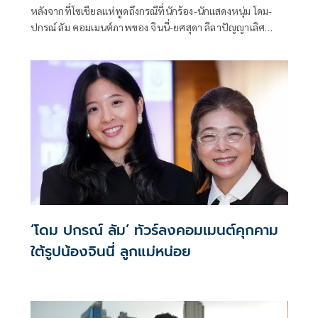
หลังจากที่โซเชียลแห่พูดถึงกรณีที่นักร้อง-นักแสดงหนุ่ม โดม-
ปกรณ์ ลัม คอมเมนต์ภาพของ จินนี่-ยศสุดา ลีลาปัญญาเลิศ
ลูกสาวของคุณหญิงสุดารัตน์ เกยุราพันธุ์ หัวหน้าพรรคไทยสร้าง
ไทย ด้วยประโยคที่มีลักษณะคุกคามทางเพศว่า “ดูไปดูมาเริ่ม
เงี่xนแล้วนะ เหี้x” จนถูกโซเชียลวิพากษ์วิจารณ์อย่างหนัก
‘โดม ปกรณ์ ลัม’ ทัวร์ลงคอมเมนต์คุกคาม
ใต้รูปน้องจินนี่ ลูกแม่หน่อย