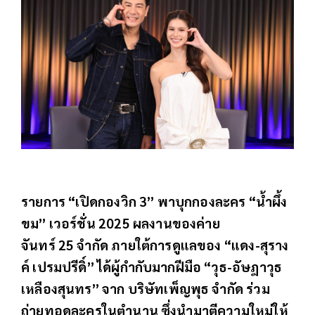
รายการ “เปิดกองวิก 3” พาบุกกองละคร “น้ำผึ้ง
ขม” เวอร์ชั่น 2025 ผลงานของค่าย
จันทร์ 25 จำกัด ภายใต้การดูแลของ “แดง-สุราง
ค์ เปรมปรีดิ์” ได้ผู้กำกับมากฝีมือ “วุธ-อัษฎาวุธ
เหลืองสุนทร” จาก บริษัทเพ็ญพุธ จำกัด ร่วม
ถ่ายทอดละครในตำนาน ซึ่งนำมาตีความใหม่ให้