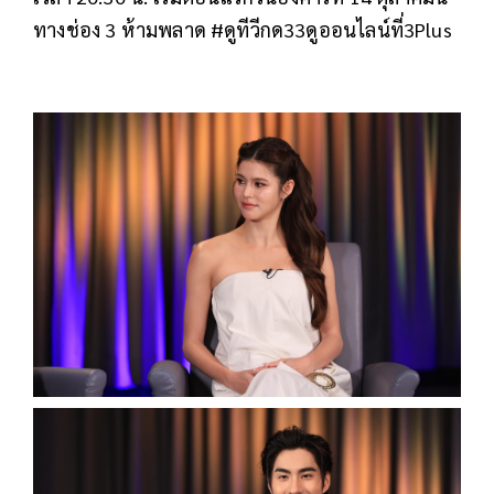
ทางช่อง 3 ห้ามพลาด #ดูทีวีกด33ดูออนไลน์ที่3Plus