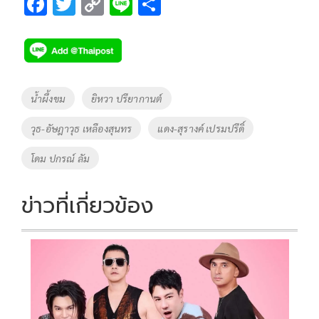
F
T
C
Li
S
ac
wi
o
n
h
e
tt
p
e
ar
b
er
y
e
o
Li
Tags
น้ำผึ้งขม
ยิหวา ปรียากานต์
o
n
วุธ-อัษฎาวุธ เหลืองสุนทร
แดง-สุรางค์ เปรมปรีดิ์
k
k
โดม ปกรณ์ ลัม
ข่าวที่เกี่ยวข้อง