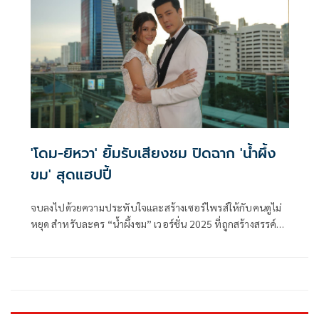
'โดม-ยิหวา' ยิ้มรับเสียงชม ปิดฉาก 'น้ำผึ้ง
ขม' สุดแฮปปี้
จบลงไปด้วยความประทับใจและสร้างเซอร์ไพรส์ให้กับคนดูไม่
หยุด สำหรับละคร “น้ำผึ้งขม” เวอร์ชั่น 2025 ที่ถูกสร้างสรรค์
และตีความใหม่โดย ค่าย จันทร์ 25 จำกัด ของ “แดง-สุรางค์
เปรมปรีดิ์” แท็กทีมผู้กำกับมากฝีมือ “วุธ-อัษฎาวุธ เหลือง
สุนทร” จาก บริษัทเพ็ญพุธ จำกัด พร้อม 2 นักแสดงนำ “โดม
ปกรณ์-ยิหวา ปรียากานต์”