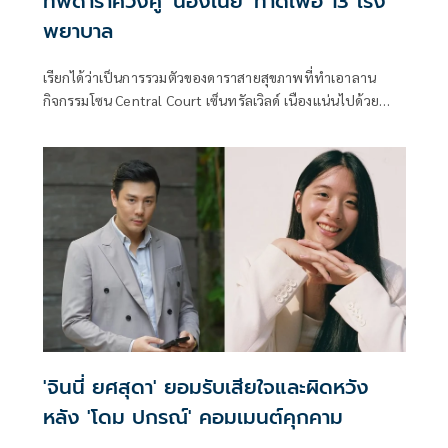
ทัพดาราควงคู่ 'น้องเนย' ทำดีเพื่อ 13 โรง
พยาบาล
เรียกได้ว่าเป็นการรวมตัวของดาราสายสุขภาพที่ทำเอาลาน
กิจกรรมโซน Central Court เซ็นทรัลเวิลด์ เนืองแน่นไปด้วย
บรรดาแฟนคลับ เมื่อเหล่าทัพดาราตบเท้าเข้าร่วมงานเปิดตัว
โครงการ ‘หมอออร์โธฯ ชวนก้าว เพื่อ 13 โรงพยาบาล’ งานวิ่ง
มหากุศลที่ใหญ่ที่สุดแห่งปี เพื่อระดมทุนจัดซื้ออุปกรณ์ทางการ
แพทย์ด้านกระดูกและข้อให้กับโรงพยาบาลที่ขาดแคลนจำนวน
13 แห่งทั่วประเทศ
'จินนี่ ยศสุดา' ยอมรับเสียใจและผิดหวัง
หลัง 'โดม ปกรณ์' คอมเมนต์คุกคาม