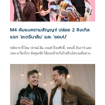
M4 คัมแบคตามสัญญา! ปล่อย 2 ซิงเกิล
แรก 'อะดรีนาลีน' และ 'ชอบU'
หลังจากที่ โดม ปกรณ์ ลัม, เจมส์ เรืองศักดิ์, จอนนี่ อันวาร์ และ
วอย-เกรียงไกร อังคุณชัย ได้แยกย้ายกันไปเติบโตบนเส้นทาง
ของตัวเอง แม้จะยังมีโอกาสพบกันอยู่บ้างผ่านคอนเสิร์ตค่ายเก่า
ยกเว้น วอย ที่ใช้ชีวิตห่างจากวงการ