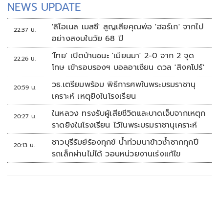
NEWS UPDATE
'ลิโอเนล เมสซี' สูญเสียคุณพ่อ 'ฮอร์เก' จากไป
22:37 น.
อย่างสงบในวัย 68 ปี
'ไทย' เปิดบ้านชนะ 'เมียนมา' 2-0 จาก 2 จุด
22:26 น.
โทษ เข้ารอบรองฯ บอลอาเซียน ดวล 'สิงคโปร์'
วธ.เตรียมพร้อม พิธีการศพในพระบรมราชานุ
20:59 น.
เคราะห์ เหตุยิงในโรงเรียน
ในหลวง ทรงรับผู้เสียชีวิตและบาดเจ็บจากเหตุก
20:27 น.
ราดยิงในโรงเรียน ไว้ในพระบรมราชานุเคราะห์
ชาวบุรีรัมย์ร้องทุกข์ น้ำท่วมนาข้าวซ้ำซากทุกปี
20:13 น.
รถเล็กผ่านไม่ได้ วอนหน่วยงานเร่งแก้ไข