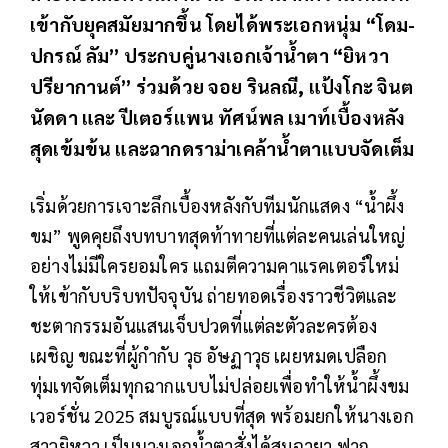
เข้ากับยุคสมัยมากขึ้น โดยได้พระเอกหนุ่ม “โดม-
ปกรณ์ ลัม” ประกบคู่นางเอกเจ้าน้ำตา “ยิหวา
ปรียากานต์” ร่วมด้วย จอย รินลณี, แป้งโกะ จินต
นัดดา และ ปีเตอร์แพน ทัศน์พล เมาท์เบื้องหลัง
สุดเข้มข้น และฉากดราม่าเคล้าน้ำตาแบบจัดเต็ม
เริ่มด้วยการเจาะลึกเบื้องหลังกับทีมนักแสดง “น้ำผึ้ง
ขม” พูดคุยถึงบทบาทสุดท้าทายที่แต่ละคนเล่นใหญ่
อย่างไม่มีใครยอมใคร แถมตีความคาแรคเตอร์ใหม่
ให้เข้ากับบริบทปัจจุบัน ถ่ายทอดเรื่องราวชีวิตและ
ชะตากรรมอันแสนเจ็บปวดที่แต่ละตัวละครต้อง
เผชิญ ขณะที่ผู้กำกับ วุธ อัษฏาวุธ เผยหมดเปลือก
ทุ่มเทจัดเต็มทุกฉากแบบไม่ปล่อยเพื่อทำให้น้ำผึ้งขม
เวอร์ชั่น 2025 สมบูรณ์แบบที่สุด พร้อมยกให้นางเอก
สาวยิหวา เป็นนางเอกน้ำตาสั่งได้สมฉายา ฟาก