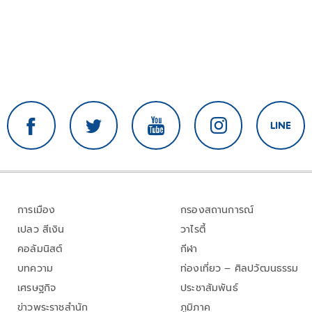
การเมือง
กรองสถานการณ์
เปลว สีเงิน
วาไรตี้
คอลัมนิสต์
กีฬา
บทความ
ท่องเที่ยว – ศิลปวัฒนธรรม
เศรษฐกิจ
ประชาสัมพันธ์
ข่าวพระราชสำนัก
ภูมิภาค