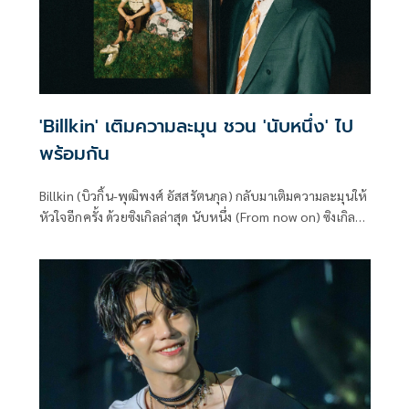
'Billkin' เติมความละมุน ชวน 'นับหนึ่ง' ไป
พร้อมกัน
Billkin (บิวกิ้น-พุฒิพงศ์ อัสสรัตนกุล) กลับมาเติมความละมุนให้
หัวใจอีกครั้ง ด้วยซิงเกิลล่าสุด นับหนึ่ง (From now on) ซิงเกิล
จากอัลบั้มใหม่ กับเพลงแนว Pop-Soul Romantic ที่ถ่ายทอด
โมเมนต์ของการอยากเริ่มต้นนับหนึ่งในความสัมพันธ์กับใครสัก
คน พาให้คิดถึงช่วงเวลาแสนพิเศษของวันแรกที่คบกัน หรืออาจ
จะพาย้อนกลับไปคิดถึงแฟนคนแรกหรือรักครั้งแรก ผ่านเรื่อง
ราวที่เรียบง่ายแต่ใส่ใจในทุกรายละเอียด เช่น “จะรอเที่ยงคืนใน
วันเกิดเธอทุก ๆ ปี” หรือ “จะจองที่นั่งข้างคนขับให้เธอทุกวัน”