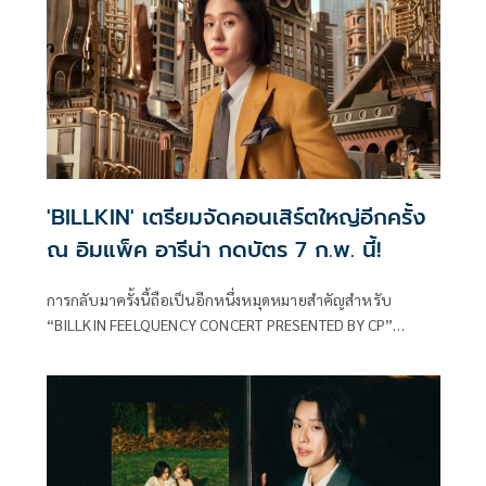
รอบการแสดง
'BILLKIN' เตรียมจัดคอนเสิร์ตใหญ่อีกครั้ง
ณ อิมแพ็ค อารีน่า กดบัตร 7 ก.พ. นี้!
การกลับมาครั้งนี้ถือเป็นอีกหนึ่งหมุดหมายสำคัญสำหรับ
“BILLKIN FEELQUENCY CONCERT PRESENTED BY CP”
คอนเสิร์ตใหญ่เต็มรูปแบบของ “BILLKIN” (บิวกิ้น–พุฒิพงศ์ อัส
สรัตนกุล) จัดขึ้นระหว่างวันที่ 13, 14, 15 มีนาคม 2569 ณ อิม
แพ็ค อารีน่า เมืองทองธานี