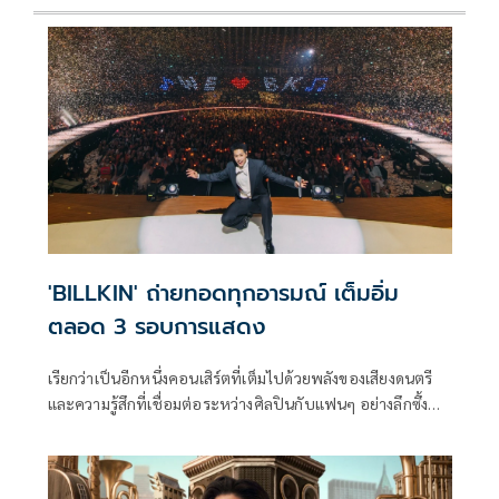
'BILLKIN' ถ่ายทอดทุกอารมณ์ เต็มอิ่ม
ตลอด 3 รอบการแสดง
เรียกว่าเป็นอีกหนึ่งคอนเสิร์ตที่เต็มไปด้วยพลังของเสียงดนตรี
และความรู้สึกที่เชื่อมต่อระหว่างศิลปินกับแฟนๆ อย่างลึกซึ้ง
สำหรับ ‘BILLKIN FEELQUENCY CONCERT PRESENTED BY CP’
คอนเสิร์ตใหญ่เต็มรูปแบบของศิลปินคุณภาพ ‘BILLKIN’ (บิ
วกิ้น-พุฒิพงศ์ อัสสรัตนกุล) ที่ทุบสถิติบัตร SOLD OUT ทั้ง 3