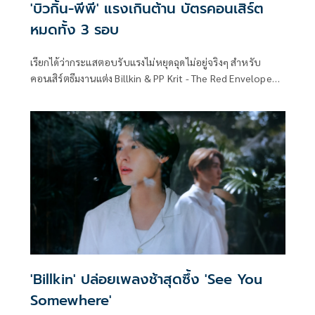
'บิวกิ้น-พีพี' แรงเกินต้าน บัตรคอนเสิร์ต
หมดทั้ง 3 รอบ
เรียกได้ว่ากระแสตอบรับแรงไม่หยุดฉุดไม่อยู่จริงๆ สำหรับ
คอนเสิร์ตธีมงานแต่ง Billkin & PP Krit - The Red Envelope
Wedding Concert Presented by JisuLife ของ บิวกิ้น-พุฒิ
พงศ์ อัสสรัตนกุล และ พีพี-กฤษฏ์ อำนวยเดชกร ที่ฟีดแบ็กมา
แรงเกินต้าน
'Billkin' ปล่อยเพลงช้าสุดซึ้ง 'See You
Somewhere'