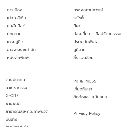
การเมือง
กรองสถานการณ์
เปลว สีเงิน
วาไรตี้
คอลัมนิสต์
กีฬา
บทความ
ท่องเที่ยว – ศิลปวัฒนธรรม
เศรษฐกิจ
ประชาสัมพันธ์
ข่าวพระราชสำนัก
ภูมิภาค
หนังสือพิมพ์
สิ่งแวดล้อม
ต่างประเทศ
PR & PRESS
อาชญากรรม
เกี่ยวกับเรา
X-CITE
ติดต่อและ สนับสนุน
ยานยนต์
สาธารณสุข-คุณภาพชีวิต
Privacy Policy
บันเทิง