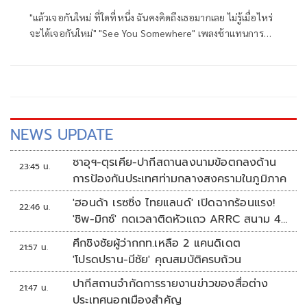
"แล้วเจอกันใหม่ ที่ใดที่หนึ่ง ฉันคงคิดถึงเธอมากเลย ไม่รู้เมื่อไหร่
จะได้เจอกันใหม่" "See You Somewhere" เพลงช้าแทนการ
บอกลาที่สวยงามจาก "Billkin" (บิวกิ้น-พุฒิพงศ์ อัสสรัตนกุล)
กับการถ่ายทอดความรู้สึกของเม่น รับบทโดย “บิวกิ้น พุฒิพงศ์”
ที่มีต่อตี่ตี๋ รับบทโดย “พีพี กฤษฏ์” และทุกความสัมพันธ์ที่ถึงวัน
ที่ต้องจากลา
NEWS UPDATE
ซาอุฯ-ตุรเคีย-ปากีสถานลงนามข้อตกลงด้าน
23:45 น.
การป้องกันประเทศท่ามกลางสงครามในภูมิภาค
'ฮอนด้า เรซซิ่ง ไทยแลนด์' เปิดฉากร้อนแรง!
22:46 น.
'ชิพ-มิกซ์' กดเวลาติดหัวแถว ARRC สนาม 4
ที่มัลดาลิกา
ศึกชิงชัยผู้ว่ากกท.เหลือ 2 แคนดิเดต
21:57 น.
'โปรดปราน-มีชัย' คุณสมบัติครบถ้วน
ปากีสถานจำกัดการรายงานข่าวของสื่อต่าง
21:47 น.
ประเทศนอกเมืองสำคัญ