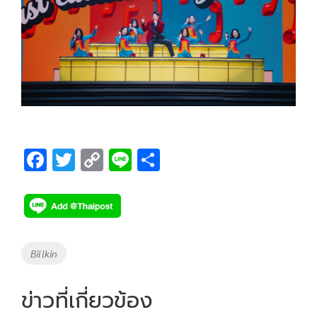
F
T
C
Li
S
ac
wi
o
n
h
e
tt
p
e
ar
b
er
y
e
o
Li
Tags
Billkin
o
n
k
k
ข่าวที่เกี่ยวข้อง