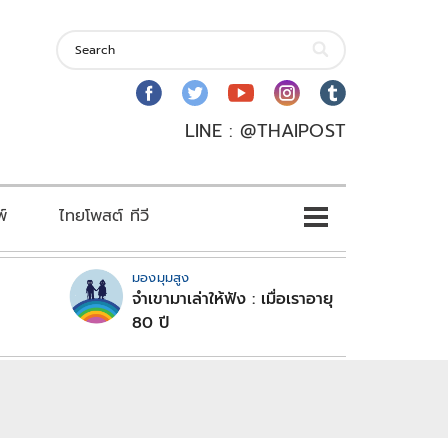
LINE : @THAIPOST
พ์
ไทยโพสต์ ทีวี
มองมุมสูง
จำเขามาเล่าให้ฟัง : เมื่อเราอายุ
80 ปี