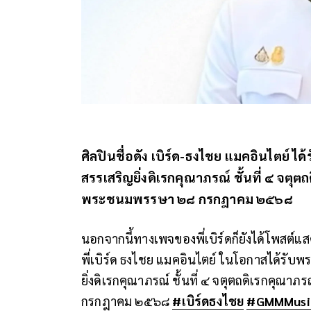
ศิลปินชื่อดัง เบิร์ด-ธงไชย แมคอินไตย์ ไ
สรรเสริญยิ่งดิเรกคุณาภรณ์ ชั้นที่ ๔ จตุ
พระชนมพรรษา ๒๘ กรกฎาคม ๒๕๖๘
นอกจากนี้ทางเพจของพี่เบิร์ดก็ยังได้โพสต์แ
พี่เบิร์ด ธงไชย แมคอินไตย์ ในโอกาสได้รับพ
ยิ่งดิเรกคุณาภรณ์ ชั้นที่ ๔ จตุตถดิเรกค
กรกฎาคม ๒๕๖๘
#เบิร์ดธงไชย
#GMMMusi