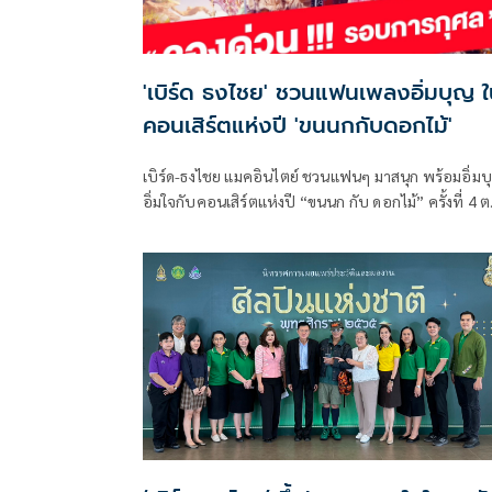
'เบิร์ด ธงไชย' ชวนแฟนเพลงอิ่มบุญ 
คอนเสิร์ตแห่งปี 'ขนนกกับดอกไม้'
เบิร์ด-ธงไชย แมคอินไตย์ ชวนแฟนๆ มาสนุก พร้อมอิ่มบ
อิ่มใจกับคอนเสิร์ตแห่งปี “ขนนก กับ ดอกไม้” ครั้งที่ 4 
DREAM FOR LOVE รอบการกุศล