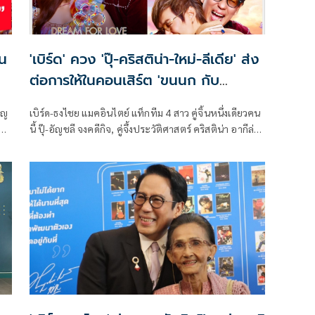
ใน
'เบิร์ด' ควง 'ปุ๊-คริสติน่า-ใหม่-ลีเดีย' ส่ง
ต่อการให้ในคอนเสิร์ต 'ขนนก กับ
ดอกไม้'
ุญ
เบิร์ด-ธงไชย แมคอินไตย์ แท็กทีม 4 สาว คู่จิ้นหนึ่งเดียวคน
ตอน
นี้ ปุ๊-อัญชลี จงคดีกิจ, คู่จึ้งประวัติศาสตร์ คริสติน่า อากีล่า
ร์, คู่จอยสุดฤทธิ์สุดเดช ใหม่ เจริญปุระ และคู่จี๊ดน้องเล็ก
พริกขี้หนู ลีเดีย ศรัณย์รัชต์ ชวนแฟนๆ ร่วมส่งต่อความรัก
ในคอนเสิร์ตดูเอตเพลงรัก “ขนนก กับ ดอกไม้” ครั้งที่ 4
ตอน DREAM FOR LOVE รอบการกุศล