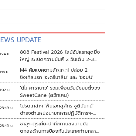
EWS UPDATE
808 Festival 2026 ไลน์อัปแรกสุดยิ่ง
1:24 น.
ใหญ่ ระเบิดความมันส์ 2 วันเต็ม 2-3
ต.ค.นี้
M4 คัมแบคตามสัญญา! ปล่อย 2
1:16 น.
ซิงเกิลแรก 'อะดรีนาลีน' และ 'ชอบU'
'ดั๊ม คาราบาว' รวมเพื่อนวัยมัธยมตั้งวง
1:02 น.
SweetCane (สวีทเคน)
โปรดเกล้าฯ 'พันเอกสุภัทร ชูตินันทน์'
23:49 น.
ดำรงตำแหน่งนายทหารปฏิบัติการฯ-
พระราชทานยศ 'พลตรี'
ซาอุฯ-ตุรเคีย-ปากีสถานลงนามข้อ
23:45 น.
ตกลงด้านการป้องกันประเทศท่ามกลาง