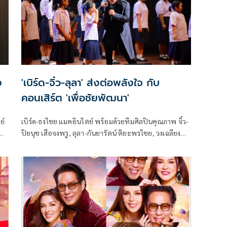
'เบิร์ด-จิ๋ว-ลุลา' ส่งต่อพลังใจ กับ
คอนเสิร์ต 'เพื่อชัยพัฒนา'
ย์
เบิร์ด-ธงไชย แมคอินไตย์ พร้อมด้วยทีมศิลปินคุณภาพ จิ๋ว-
กัด
ปิยนุช เสือจงพรู, ลุลา-กันยารัตน์ ติยะพรไชย, วงเฉลียง
แต๋ง-ภูษิต ไล้ทอง, ดี้-นิติพงษ์ ห่อนาค, เจี๊ยบ-วัชระ ปาน
ร
เอี่ยม พร้อมด้วย สาว สาว สาว แอม-เสาวลักษณ์ ลีละบุตร,
มูล
แหม่ม-พัชริดา วัฒนา, ปุ้ม-อรวรรณ เย็นพูลสุข และ พั้น-
่ง
พัทธนันท์ อรุณวิจิตรสกุล (พั้น เพลงเอก) ร่วมถ่ายทอด
เสียงเพลงที่ทรงพลังและเปี่ยมด้วยความหมายร่วมกับวง
ซิมโฟนีออร์เคสตรา กองทัพอากาศ