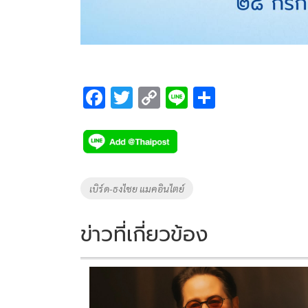
F
T
C
Li
S
ac
wi
o
n
h
e
tt
p
e
ar
b
er
y
e
o
Li
Tags
เบิร์ด-ธงไชย แมคอินไตย์
o
n
k
k
ข่าวที่เกี่ยวข้อง