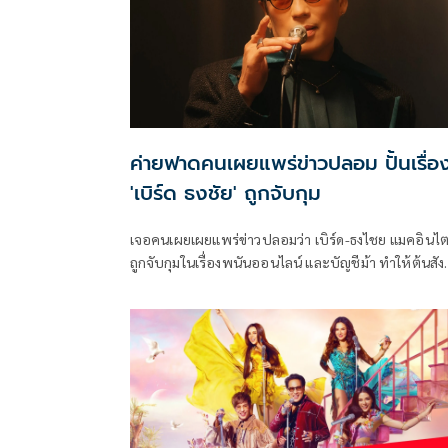
ค่ายฟาดคนเผยแพร่ข่าวปลอม ปั้นเรื่อง
'เบิร์ด ธงชัย' ถูกจับกุม
เจอคนเผยเผยแพร่ข่าวปลอมว่า เบิร์ด-ธงไชย แมคอินไต
ถูกจับกุมในเรื่องพนันออนไลน์ และบัญชีม้า ทำให้ต้นสัง
อย่าง บริษัท จีเอ็มเอ็ม มิวสิค จำกัด (มหาชน) ต้องออก
แถลงการณ์ว่าไม่เป็นความจริง พร้อมฝากถึงผู้กระทำกา
เผยแพร่ข่าวปลอมให้หยุดการกระทำดังกล่าวและลบข้อ
เท็จ ไม่เช่นนั้นจะทำตามกฎหมายอย่างถึงที่สุดทั้งทางแพ
และทางอาญาจนคดีถึงที่สุดต่อไป