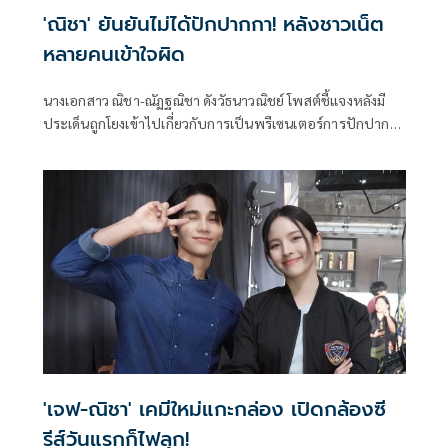
'ณิชา' ยันยันไม่ได้ปักปากกา! หลังชาวเน็ต
หลายคนเข้าใจผิด
นางเอกสาว ณิชา-ณัฏฐณิชา ดังวัธนาวณิชย์ โพสต์ชี้แจงหลังมี
ประเด็นถูกโยงเข้าไปเกี่ยวกับการเป็นพรีเซนเตอร์การปักปากกา
ของคลินิกหนึ่ง ซึ่งก็มีชาวเน็ตวิจารณ์ว่านางเอกสาวผอมอยู่แล้ว
จะไปทำทำไม ล่าสุดณิชายืนยันว่าตนเป็นตัวแทนของโครงการ
เพื่อสุขภาพที่ดีเท่านั้น ไม่ได้มีการปักปากกาอย่างที่หลายคน
กำลังเข้าใจผิด
'เจฟ-ณิชา' เคมีใหม่แกะกล่อง เปิดกล้องซี
รีส์วันแรกก็ไฟลุก!