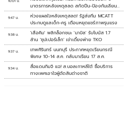
10:01 น.
มาตรการหลังเหตุสลด สกัดปืน-ป้องกันเลียน
แบบ
ห่วงแผลใจหลังเหตุสลด! รัฐส่งทีม MCATT
9:47 น.
ประกบดูแลเด็ก-ครู เตือนหยุดแชร์ภาพรุนแรง
'เสือคิม' พลิกล็อกชนะ 'นาบิล' รับโบนัส 1.7
9:38 น.
ล้าน 'ซุปเปอร์เล็ก' เข่าเดี้ยงพ่าย TKO
เทพศิรินทร์ นนทบุรี ประกาศหยุดเรียนกรณี
9:37 น.
พิเศษ 10-14 ส.ค. กลับมาเรียน 17 ส.ค.
สื่อแดนกิมจิ แฉ! ส.บอลเกาหลีใต้ ซื้อบริการ
9:34 น.
ทางเพศเอาใจผู้ตัดสินต่างชาติ