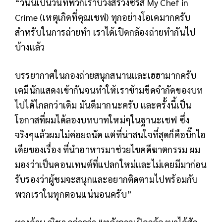
“วันนี้เป็นวันที่พวกเราบวงสรวงซีรีส์ My Chef in
Crime (เหตุเกิดที่คุณเชฟ) ทุกอย่างโอเคมากครับ
สำหรับในการถ่ายทำ เราได้เปิดกล้องถ่ายทำกันไป
บ้างแล้ว
บรรยากาศในกองถ่ายสนุกสนานและเฮฮามากครับ
เคมีนักแสดงเข้ากันจนทำให้เราข้ามขีดจำกัดของบท
ไปได้ไกลกว่าเดิม มันดีมากนะครับ และครั้งนี้เป็น
โอกาสที่ผมได้ลองบทบาทใหม่ๆในฐานะเชฟ ซึ่ง
จริงๆแล้วผมไม่ค่อยถนัด แต่ที่น่าสนใจที่สุดก็คือบิ๊กไอ
เดียของเรื่อง ที่นำอาหารมาช่วยไขคดีฆาตกรรม ผม
มองว่าเป็นคอนเทนต์ที่แปลกใหม่และไม่เคยมีมาก่อน
รับรองว่าผู้ชมจะสนุกและอยากติดตามไปพร้อมกับ
พวกเราในทุกตอนแน่นอนครับ”