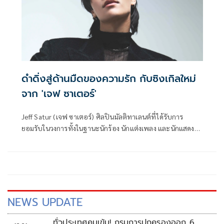
ดำดิ่งสู่ด้านมืดของความรัก กับซิงเกิลใหม่
จาก 'เจฟ ซาเตอร์'
Jeff Satur (เจฟ ซาเตอร์) ศิลปินมัลติทาเลนต์ที่ได้รับการ
ยอมรับในวงการทั้งในฐานะนักร้อง นักแต่งเพลง และนักแสดง
เพิ่งประสบความสำเร็จอย่างงดงามจากคอนเสิร์ตใหญ่ “est
Cola presents Jeff Satur: Red Giant Concert” ซึ่งจัดขึ้นเมื่อ
ช่วงต้นเดือนพฤษภาคมที่ผ่านมา และกำลังเตรียมเดินทางต่อสู่
เวทีอินเตอร์ใน Red Giant Tour 2025 โดยเริ่มที่เมืองหลักของ 4
ประเทศในละตินอเมริกา ได้แก่ São Paulo, Santiago, Mexico
City, Monterrey และ Lima
NEWS UPDATE
ทั่วประเทศคุมเข้ม! กรมการปกครองออก 6