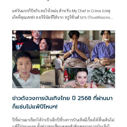
แค่วันแรกก็ปังกับอะไรใหม่ๆ สำหรับ My Chef in Crime (เหตุ
เกิดที่คุณเชฟ) ออริจินัลซีรีส์จาก ทรูวิชั่นส์ นาว (TrueVisions
NOW) ซีรีส์เรื่องแรกของไทย ที่นำเอาอาหารมาเป็นกุญแจไขคดี
สุดลึกลับได้อย่างแปลกใหม่และน่าติดตามสุดๆ ถือฤกษ์ดีเปิด
กล้องวันแรก
ข่าวดังวงการบันเทิงไทย ปี 2568 ที่ผ่านมา
ก็แซ่บไม่แพ้ปีไหนๆ!
ปีที่ผ่านมาเรียกได้ว่าเป็นอีกปีที่วงการบันเทิงมีเรื่องให้ตื่นเต้นไม่
แพ้ปีก่อนๆเลย ทั้งข่าวสูญเสียบุคคลสำคัญของวงการบันเทิงไทย