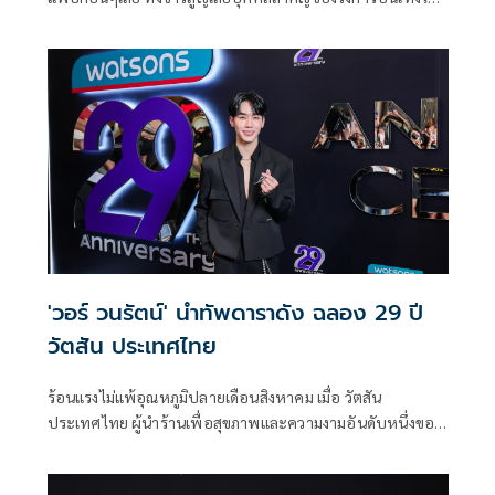
ไปจนถึงข่าวกระแสฟีเวอร์ของซีรีส์ดัง, มหากาพย์การโกงเงิน
เพื่อน และเทศกาลเจนนี่ที่เหล่าคนดังและอินฟลูฯต่างก็ตบเท้า
เข้ามาไลฟ์กันจนเกิดกระแสและทำให้เป็นการไลฟ์ที่มีคนดู
สูงสุดถึง 1.2 ล้านวิว นับเป็นตัวเลขที่มากที่สุดในโลกของ TIKTOK
อีกด้วย
'วอร์ วนรัตน์' นำทัพดาราดัง ฉลอง 29 ปี
วัตสัน ประเทศไทย
ร้อนแรงไม่แพ้อุณหภูมิปลายเดือนสิงหาคม เมื่อ วัตสัน
ประเทศไทย ผู้นำร้านเพื่อสุขภาพและความงามอันดับหนึ่งของ
ไทย จัดงานฉลองครบรอบ 29 ปีสุดยิ่งใหญ่ ที่อัดแน่นด้วยความ
สดใสและสไตล์สุดแกลมในบรรยากาศงานปาร์ตี้แห่งความสุข