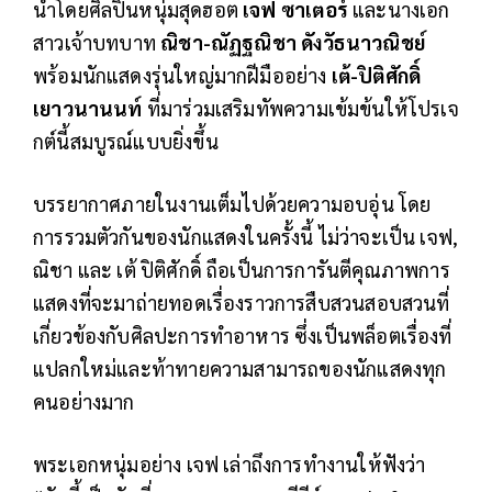
นำโดยศิลปินหนุ่มสุดฮอต
เจฟ ซาเตอร์
และนางเอก
สาวเจ้าบทบาท
ณิชา-ณัฏฐณิชา ดังวัธนาวณิชย์
พร้อมนักแสดงรุ่นใหญ่มากฝีมืออย่าง
เต้-ปิติศักดิ์
เยาวนานนท์
ที่มาร่วมเสริมทัพความเข้มข้นให้โปรเจ
กต์นี้สมบูรณ์แบบยิ่งขึ้น
บรรยากาศภายในงานเต็มไปด้วยความอบอุ่น โดย
การรวมตัวกันของนักแสดงในครั้งนี้ ไม่ว่าจะเป็น เจฟ,
ณิชา และ เต้ ปิติศักดิ์ ถือเป็นการการันตีคุณภาพการ
แสดงที่จะมาถ่ายทอดเรื่องราวการสืบสวนสอบสวนที่
เกี่ยวข้องกับศิลปะการทำอาหาร ซึ่งเป็นพล็อตเรื่องที่
แปลกใหม่และท้าทายความสามารถของนักแสดงทุก
คนอย่างมาก
พระเอกหนุ่มอย่าง เจฟ เล่าถึงการทำงานให้ฟังว่า