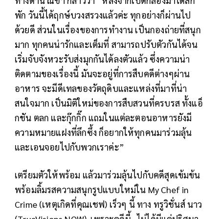
ทางด้าน ณิชา กล่าวว่า “หลังจากเปิดกล้องมาได้สัก
พัก วันนี้ได้ฤกษ์บวงสรวงแล้วค่ะ ทุกอย่างก็ผ่านไป
ด้วยดี ส่วนในเรื่องของการทำงาน เป็นกองถ่ายที่สนุก
มาก ทุกคนน่ารักและเต็มที่ สามารถปรับตัวกันได้จน
เริ่มจับจังหวะรับส่งมุกกันได้ลงตัวแล้ว ซึ่งความน่า
ติดตามของเรื่องนี้ มันจะอยู่ที่การสืบคดีต่างๆผ่าน
อาหาร จะมีดีเทลของวัตถุดิบและแหล่งที่มาที่น่า
สนใจมาก เป็นมิติใหม่ของการสืบสวนที่ครบรส ทั้งแอ็
กชัน ตลก และกุ๊กกิ๊ก แถมในแต่ละตอนอาหารยังมี
ความหมายแฝงที่ลึกซึ้ง ก็อยากให้ทุกคนมาร่วมลุ้น
และเอนจอยไปกับพวกเราค่ะ”
เตรียมตัวให้พร้อม แล้วมาร่วมลุ้นไปกับคดีสุดเข้มข้น
พร้อมลิ้มรสความสนุกรูปแบบใหม่ใน My Chef in
Crime (เหตุเกิดที่คุณเชฟ) เร็วๆ นี้ ทาง ทรูวิชั่นส์ นาว
(TrueVisions NOW) เพราะคดีนี้…ไม่ได้มีแค่ปริศนา