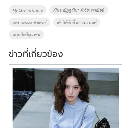
o
Li
Tags
My Chef in Crime
ณิชา-ณัฏฐณิชา ดังวัธนาวณิชย์
o
n
เจฟ-วรกมล ซาเตอร์
เต้-ปิติศักดิ์ เยาวนานนท์
k
k
เหตุเกิดที่คุณเชฟ
ข่าวที่เกี่ยวข้อง