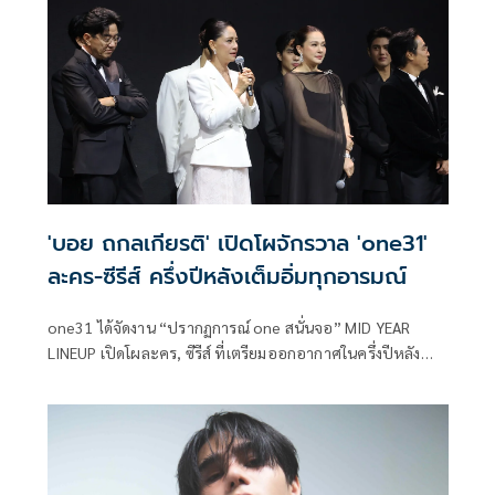
อบอวลด้วยความสนุกและเสียงหัวเราะ
'บอย ถกลเกียรติ' เปิดโผจักรวาล 'one31'
ละคร-ซีรีส์ ครึ่งปีหลังเต็มอิ่มทุกอารมณ์
one31 ได้จัดงาน “ปรากฏการณ์ one สนั่นจอ” MID YEAR
LINEUP เปิดโผละคร, ซีรีส์ ที่เตรียมออกอากาศในครึ่งปีหลัง
2025 นี้ ด้วยคอนเทนต์คุณภาพระดับพรีเมียมที่หลากหลาย
รสชาติ พร้อมขนทัพนักแสดงมากฝีมือทั่วฟ้าเมืองไทย และนัก
แสดงรุ่นใหม่ที่น่าจับตามาประชันบทบาทกันอย่างคับคั่ง