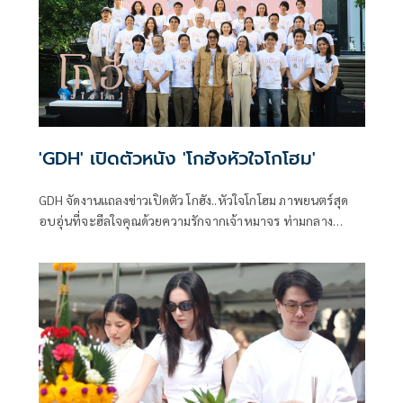
'GDH' เปิดตัวหนัง 'โกฮังหัวใจโกโฮม'
GDH จัดงานแถลงข่าวเปิดตัว โกฮัง..หัวใจโกโฮม ภาพยนตร์สุด
อบอุ่นที่จะฮีลใจคุณด้วยความรักจากเจ้าหมาจร ท่ามกลาง
บรรยากาศสุดโฮมมี่ ณ PAW YARD ชั้น G เอ็มสเฟียร์ นำทีมโดยผู้
บริหาร จินา โอสถศิลป์, จิระ มะลิกุล, ปรียาวรรณ ภูวกุล, วิชช
พัชร์ โกจิ๋ว ฯลฯ