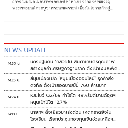
ฤกษ์งามยามดี เมื่อบริษัท จีดีเอช ห้าห้าเก้า จำกัด จัดพิธีเจริญ
พระพุทธมนต์ สวดบูชาพระนพเคราะห์ เนื่องในโอกาสก้าวสู่ปี
ที่ 11 เพื่อความเป็นสิริมงคลแก่ผู้บริหาร พนักงาน และบริษัทใน
เครือ โดยมีการถวายภัตตาหารและจตุปัจจัยแด่พระสงฆ์จำนวน
9 รูป ท่ามกลางบรรยากาศอบอุ่นและเปี่ยมด้วยพลังใจ
NEWS UPDATE
นครปฐมดัน ‘กล้วยไม้-สินค้าเกษตรคุณภาพ’
14:30 น.
สร้างมูลค่าเศรษฐกิจฐานราก ตั้งเป้าเงินสะพัด
10 ล้านบาท
สี่มุมเมืองเปิด ‘สี่มุมเมืองออนไลน์’ รุกค้าส่ง
14:25 น.
ดิจิทัล ตั้งเป้ายอดขายปีนี้ 760 ล้านบาท
KJLโชว์ Q2/69 กำไรโต 49%รับดีมานด์อุตฯ
14:24 น.
หนุนเป้าปีโต 12.7%
นายกฯ สั่งเยียวยาเร่งด่วน เหตุกราดยิงใน
14:19 น.
โรงเรียน เรียกประชุมกองทุนเงินช่วยเหลือฯ
ทันที