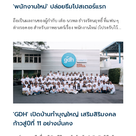
'พนักงานใหม่' ปล่อยธีมโปสเตอร์แรก
ถือเป็นผลงานของผู้กำกับ เต๋อ-นวพล ธำรงรัตนฤทธิ์ ที่แฟน ๆ
ต่างรอคอย สำหรับภาพยนตร์เรื่อง พนักงานใหม่ (โปรดรับไว้
พิจารณา) HUMAN RESOURCE’ ล่าสุด ปล่อยธีมโปสเตอร์แรก
อย่างเป็นทางการ โดย GDH ร่วมสร้างกับ One Cool Connect
และ JAI Studios เข้าฉาย 29 มกราคมนี้ ในโรงภาพยนตร์
'GDH' เปิดบ้านทำบุญใหญ่ เสริมสิริมงคล
ก้าวสู่ปีที่ 11 อย่างมั่นคง