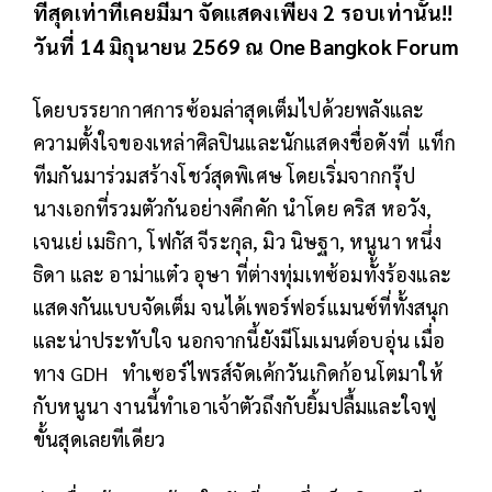
ที่สุดเท่าที่เคยมีมา จัดแสดงเพียง 2 รอบเท่านั้น!!
วันที่ 14 มิถุนายน 2569 ณ One Bangkok Forum
โดยบรรยากาศการซ้อมล่าสุดเต็มไปด้วยพลังและ
ความตั้งใจของเหล่าศิลปินและนักแสดงชื่อดังที่ แท็ก
ทีมกันมาร่วมสร้างโชว์สุดพิเศษ โดยเริ่มจากกรุ๊ป
นางเอกที่รวมตัวกันอย่างคึกคัก นำโดย คริส หอวัง,
เจนเย่ เมธิกา, โฟกัส จีระกุล, มิว นิษฐา, หนูนา หนึ่ง
ธิดา และ อาม่าแต๋ว อุษา ที่ต่างทุ่มเทซ้อมทั้งร้องและ
แสดงกันแบบจัดเต็ม จนได้เพอร์ฟอร์แมนซ์ที่ทั้งสนุก
และน่าประทับใจ นอกจากนี้ยังมีโมเมนต์อบอุ่น เมื่อ
ทาง GDH ทำเซอร์ไพรส์จัดเค้กวันเกิดก้อนโตมาให้
กับหนูนา งานนี้ทำเอาเจ้าตัวถึงกับยิ้มปลื้มและใจฟู
ขั้นสุดเลยทีเดียว