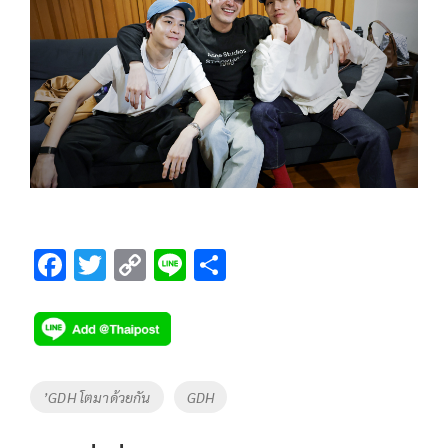
F
T
C
Li
S
ac
wi
o
n
h
e
tt
p
e
ar
b
er
y
e
o
Li
Tags
’GDH โตมาด้วยกัน
GDH
o
n