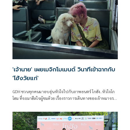
‘โกฮังวัยเด็ก’ ผ่านมุมมองของตัวละคร ‘ฮิโระ’
'เจ้านาย' เผยเมจิกโมเมนต์ วินาทีเข้าฉากกับ
'โฮังวัยแก่'
GDH ชวนทุกคนมาอบอุ่นหัวใจไปกับภาพยนตร์ โกฮัง..หัวใจโก
โฮม ที่จะมาฮีลใจผู้ชมด้วย เรื่องราวการเดินทางของเจ้าหมาจรที่
ตามหาความหมายของคำว่าบ้าน ผ่านช่วงเวลา 3 วัย กับ 3
เจ้าของ โดยในพาร์ตที่เล่าเรื่อง โกฮังในวัยแก่ ได้นักแสดงวัยรุ่น
ฝีมือดีอย่าง เจ้านาย-จินเจษฎ์ วรรธนะสิน รับบท เปเล่ และ ตู-
ต้นตะวัน ตันติเวชกุล รับบท ใจดี