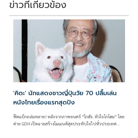
k
k
ข่าวที่เกี่ยวข้อง
'คิตะ' นักแสดงชาวญี่ปุ่นวัย 70 ปลื้มเล่น
หนังไทยเรื่องแรกสุดปัง
ฟีดแบ็กถล่มทลาย! หลังจากภาพยนตร์ “โกฮัง..หัวใจโกโฮม” โดย
ค่าย GDH เปิดฉายสร้างโมเมนต์สุดประทับใจไปทั่วประเทศ
ทำเอาแฟนหนังต่างยกนิ้วให้กับบทบาทของ คิตะ-ยาซูชิ คิตะจิ
มะ นักแสดงชาวญี่ปุ่นวัย 70 ที่พาผู้ชมไปสัมผัสความน่ารักของ