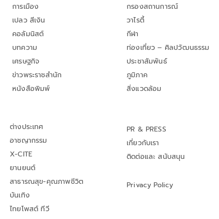
การเมือง
กรองสถานการณ์
เปลว สีเงิน
วาไรตี้
คอลัมนิสต์
กีฬา
บทความ
ท่องเที่ยว – ศิลปวัฒนธรรม
เศรษฐกิจ
ประชาสัมพันธ์
ข่าวพระราชสำนัก
ภูมิภาค
หนังสือพิมพ์
สิ่งแวดล้อม
ต่างประเทศ
PR & PRESS
อาชญากรรม
เกี่ยวกับเรา
X-CITE
ติดต่อและ สนับสนุน
ยานยนต์
สาธารณสุข-คุณภาพชีวิต
Privacy Policy
บันเทิง
ไทยโพสต์ ทีวี