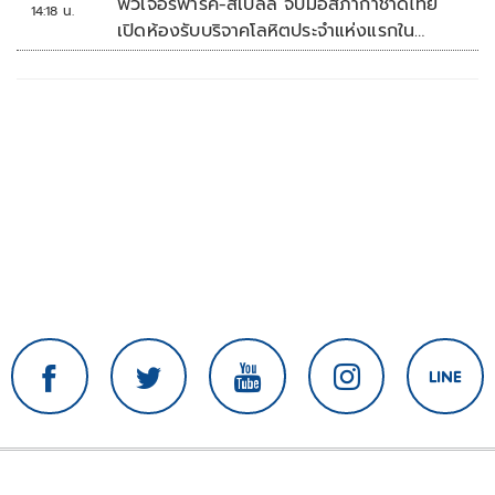
ฟิวเจอร์พาร์ค-สเปลล์ จับมือสภากาชาดไทย
14:18 น.
เปิดห้องรับบริจาคโลหิตประจำแห่งแรกใน
ศูนย์การค้าปทุมธานี