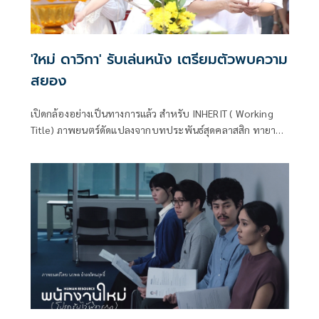
'ใหม่ ดาวิกา' รับเล่นหนัง เตรียมตัวพบความ
สยอง
เปิดกล้องอย่างเป็นทางการแล้ว สำหรับ INHERIT ( Working
Title) ภาพยนตร์ดัดแปลงจากบทประพันธ์สุดคลาสสิก ทายาท
อสูร จากความร่วมมือของ GDH และ TOFU FILMS รับหน้าที่โป
รดิวซ์และกำกับโดย โต้ง-บรรจง ปิสัญธนะกูล ร่วมโปรดิวซ์โดย
ตั้ม-วีรชัย ใหญ่กว่าวงศ์ บทภาพยนตร์ โต้ง-บรรจง ปิสัญธนะกูล,
เวฟ-ธรรมสถิตย์ เจริญฤทธิชัย, เต๋อ-ฉันทวิชช์ ธนะเสวี