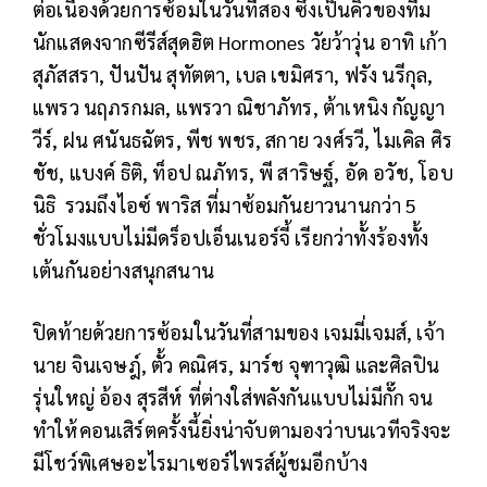
ต่อเนื่องด้วยการซ้อมในวันที่สอง ซึ่งเป็นคิวของทีม
นักแสดงจากซีรีส์สุดฮิต Hormones วัยว้าวุ่น อาทิ เก้า
สุภัสสรา, ปันปัน สุทัตตา, เบล เขมิศรา, ฟรัง นรีกุล,
แพรว นฤภรกมล, แพรวา ณิชาภัทร, ต้าเหนิง กัญญา
วีร์, ฝน ศนันธฉัตร, พีช พชร, สกาย วงศ์รวี, ไมเคิล ศิร
ชัช, แบงค์ ธิติ, ท็อป ณภัทร, พี สาริษฐ์, อัด อวัช, โอบ
นิธิ รวมถึงไอซ์ พาริส ที่มาซ้อมกันยาวนานกว่า 5
ชั่วโมงแบบไม่มีดร็อปเอ็นเนอร์จี้ เรียกว่าทั้งร้องทั้ง
เต้นกันอย่างสนุกสนาน
ปิดท้ายด้วยการซ้อมในวันที่สามของ เจมมี่เจมส์, เจ้า
นาย จินเจษฎ์, ตั้ว คณิศร, มาร์ช จุฑาวุฒิ และศิลปิน
รุ่นใหญ่ อ้อง สุรสีห์ ที่ต่างใส่พลังกันแบบไม่มีกั๊ก จน
ทำให้คอนเสิร์ตครั้งนี้ยิ่งน่าจับตามองว่าบนเวทีจริงจะ
มีโชว์พิเศษอะไรมาเซอร์ไพรส์ผู้ชมอีกบ้าง