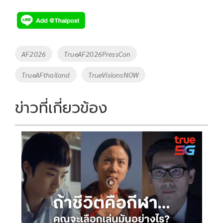
ac
wi
o
n
h
e
tt
p
e
ar
b
er
y
e
o
Li
Tags
AF2026
TrueAF2026PressCon
o
n
TrueAFthailand
TrueVisionsNOW
k
k
ข่าวที่เกี่ยวข้อง