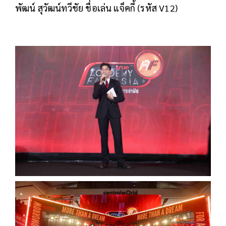
พัฒน์ สุวัฒน์ทวีชัย ชื่อเล่น แจ็คกี้ (รหัส V12)