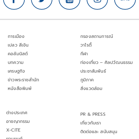
การเมือง
กรองสถานการณ์
เปลว สีเงิน
วาไรตี้
คอลัมนิสต์
กีฬา
บทความ
ท่องเที่ยว – ศิลปวัฒนธรรม
เศรษฐกิจ
ประชาสัมพันธ์
ข่าวพระราชสำนัก
ภูมิภาค
หนังสือพิมพ์
สิ่งแวดล้อม
ต่างประเทศ
PR & PRESS
อาชญากรรม
เกี่ยวกับเรา
X-CITE
ติดต่อและ สนับสนุน
ยานยนต์