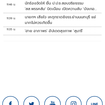
นักร้องจัดให้ ยื่น ป.ป.ช.สอบจริยธรรม
11:46 น.
'สส.พรรคส้ม' บิดเบือน เปิดความลับ 'บังเกอร์
ทหาร'
นายกฯ เสียใจ เหตุกราดยิงรร.ย่านนนทบุรี แย่
11:39 น.
มากไม่ควรเกิดขึ้น
11:35 น.
'ฮาย อาภาพร' อัปเดตสุขภาพ 'สุนารี'