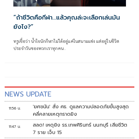
“ถ้าชีวิตคือกีฬา…แล้วคุณล่ะจะเลือกเล่นมัน
ยังไง?”
ทรูเชื่อว่า น้ำใจนักกีฬาไม่ได้อยู่แค่ในสนามแข่ง แต่อยู่ในชีวิต
ประจำวันของพวกเราทุกคน .
NEWS UPDATE
'ยศชนัน' สั่ง ศธ. ดูแลความปลอดภัยขั้นสูงสุด
11:56 น.
คลี่คลายเหตุกราดยิง
สลด! เหตุยิง รร.เทพศิรินทร์ นนทบุรี เสียชีวิต
11:47 น.
7 ราย เจ็บ 15