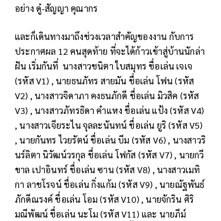
อย่าง ดู๋-สัญญา คุณากร
และก็เดินทางมาถึงช่วงเวลาสำคัญของงาน กับการ
ประกาศผล 12 คนสุดท้าย ที่จะได้ก้าวเข้าสู่บ้านนักล่า
ฝัน เริ่มกันที่ นางสาวชนิตา ใบสมุทร ชื่อเล่น เจเจ
(รหัส V1) , นายธนภัทร สายมัน ชื่อเล่น โฟน (รหัส
V2) , นางสาวจิดาภา คงธนภักดี ชื่อเล่น มิวสิค (รหัส
V3) , นางสาวภัทรธิดา คำแหง ชื่อเล่น แป้ง (รหัส V4)
, นางสาวเจียระไน จุลละนันทน์ ชื่อเล่น ยูริ (รหัส V5)
, นายกันทร ไวยรัตน์ ชื่อเล่น บีม (รหัส V6) , นางสาวริ
นร์ลิตา นิวัฒน์วรกุล ชื่อเล่น โฟกัส (รหัส V7) , นายกวี
ขาล เปาอินทร์ ชื่อเล่น ซาน (รหัส V8) , นางสาวเมทิ
กา ลาชโรจน์ ชื่อเล่น กิ่งแก้ม (รหัส V9) , นายณัฐพันธ์
ภักดีณรงค์ ชื่อเล่น โอม (รหัส V10) , นายจักริน ศิริ
มณีพัฒน์ ชื่อเล่น นะโม (รหัส V11) และ นายภีม์