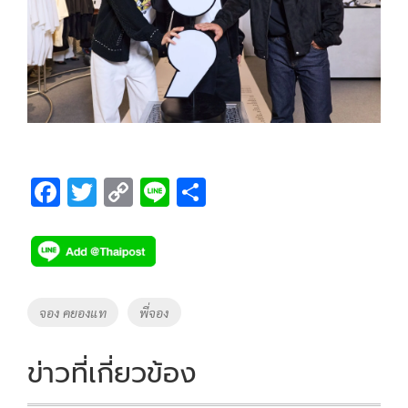
F
T
C
Li
S
ac
wi
o
n
h
e
tt
p
e
ar
b
er
y
e
o
Li
Tags
จอง คยองแท
พี่จอง
o
n
k
k
ข่าวที่เกี่ยวข้อง