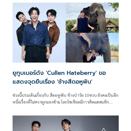
ยูทูบเบอร์ดัง 'Cullen Hateberry' ขอ
แสดงจุดยืนเรื่อง 'ช้างสีดอหูพับ'
ช่วงนี้ประเด็นเกี่ยวกับ สีดอหูพับ ช้างป่าวัย 10ขวบ ยังคงเป็นอีก
หนึ่งเรื่องที่ไม่ควรถูกมองข้าม โลกโซเชียลมีการติดแฮสแท็ก
#สีดอหูพับ พร้อมเรียกร้องความเป็นธรรมให้กับช้างและสัตว์
ป่า เนื่องจากมีหลายจุดที่ประชาชนมองว่าเจ้าหน้าที่กระทำการ
โดยไม่รอบคอบ มีการยิงยาซึมในขณะที่ช้างกำลังอิ่มและได้กิน
อาหารเข้าไปแล้วซึ่งเป็นอันตรายต่อช้างมาก ทำให้สีดอหูพับ