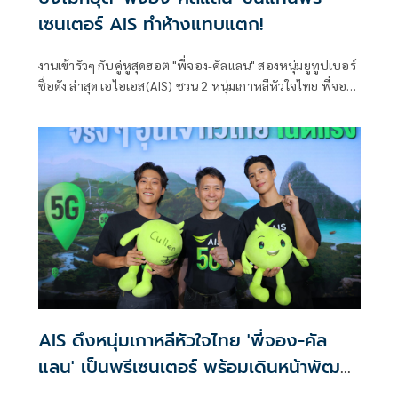
เซนเตอร์ AIS ทำห้างแทบแตก!
งานเข้ารัวๆ กับคู่หูสุดฮอต "พี่จอง-คัลแลน" สองหนุ่มยูทูปเบอร์
ชื่อดัง ล่าสุด เอไอเอส(AIS) ชวน 2 หนุ่มเกาหลีหัวใจไทย พี่จอง-
คัลแลน จากผู้ใช้งานจริง สู่การเป็นพรีเซนเตอร์สมาชิก
ครอบครัว AIS ร่วมยืนยันเครือข่ายที่ 1 ตัวจริง ภายใต้แคมเปญ
"จริงๆ อุ่นใจ ทั่วไทยเน็ตแรง"
AIS ดึงหนุ่มเกาหลีหัวใจไทย 'พี่จอง-คัล
แลน' เป็นพรีเซนเตอร์ พร้อมเดินหน้าพัฒนา
5G ครอบคลุมเป็นอันดับ 1 กว่า 95%