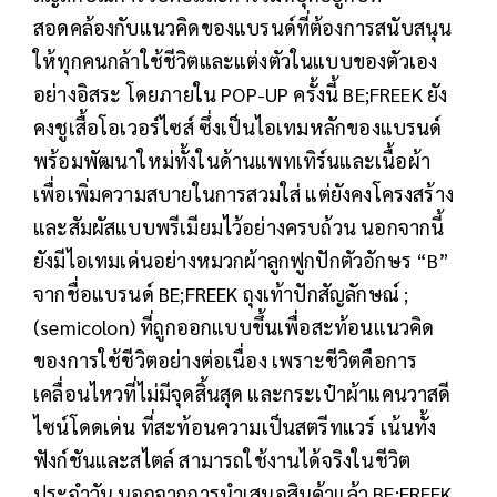
สอดคล้องกับแนวคิดของแบรนด์ที่ต้องการสนับสนุน
ให้ทุกคนกล้าใช้ชีวิตและแต่งตัวในแบบของตัวเอง
อย่างอิสระ โดยภายใน POP-UP ครั้งนี้ BE;FREEK ยัง
คงชูเสื้อโอเวอร์ไซส์ ซึ่งเป็นไอเทมหลักของแบรนด์
พร้อมพัฒนาใหม่ทั้งในด้านแพทเทิร์นและเนื้อผ้า
เพื่อเพิ่มความสบายในการสวมใส่ แต่ยังคงโครงสร้าง
และสัมผัสแบบพรีเมียมไว้อย่างครบถ้วน นอกจากนี้
ยังมีไอเทมเด่นอย่างหมวกผ้าลูกฟูกปักตัวอักษร “B”
จากชื่อแบรนด์ BE;FREEK ถุงเท้าปักสัญลักษณ์ ;
(semicolon) ที่ถูกออกแบบขึ้นเพื่อสะท้อนแนวคิด
ของการใช้ชีวิตอย่างต่อเนื่อง เพราะชีวิตคือการ
เคลื่อนไหวที่ไม่มีจุดสิ้นสุด และกระเป๋าผ้าแคนวาสดี
ไซน์โดดเด่น ที่สะท้อนความเป็นสตรีทแวร์ เน้นทั้ง
ฟังก์ชันและสไตล์ สามารถใช้งานได้จริงในชีวิต
ประจำวัน นอกจากการนำเสนอสินค้าแล้ว BE;FREEK