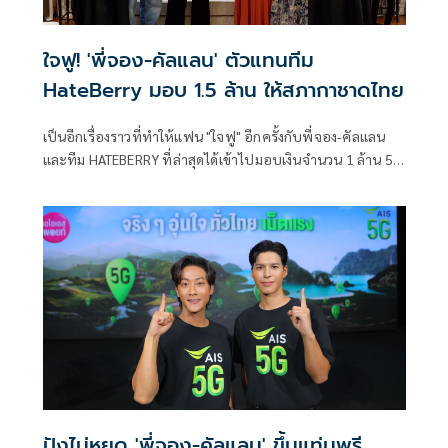
ใจฟู! 'พี่จอง-คัลแลน' ตัวแทนทีม
HateBerry มอบ 1.5 ล้าน ให้สภากาชาดไทย
เป็นอีกเรื่องราวที่ทำให้แฟน "ใจฟู" อีกครั้งกับพี่จอง-คัลแลน
และทีม HATEBERRY ที่ล่าสุดได้เข้าไปมอบเงินจำนวน 1 ล้าน 5
แสนบาท ให้แก่มูลนิธิอาสาเพื่อนพึ่ง (ภาฯ) ยามยาก
สภากาชาดไทย เพื่อช่วยเหลือผู้ประสบอุทกภัย
ปังไม่หยุด 'พี่จอง-คัลแลน' ขึ้นแท่นพรี