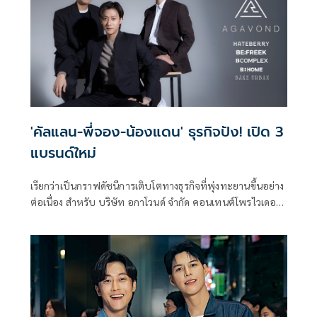
สิ้นใจเพียงเวลาไม่นาน
'คัลแลน-พี่จอง-น้องแดน' ธุรกิจปัง! เปิด 3
แบรนด์ใหม่
เรียกว่าเป็นกราฟดัชนีการเติบโตทางธุรกิจที่พุ่งทะยานขึ้นอย่าง
ต่อเนื่อง สำหรับ บริษัท อกาโวนด์ จำกัด คอนเทนต์โพรไวเดอร์
ชั้นนำและผู้ผลิตสินค้าไลฟ์สไตล์คุณภาพเยี่ยม นำโดยผู้บริหาร
คนเก่งอย่าง คัลแลน (พัค คีด็อก), พี่จอง (จอง คยองแท), น้อง
แดน (คิม อินยอน), เคอร์บี้ และ อิง นุชนารถ