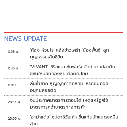
NEWS UPDATE
'ก้อง ห้วยไร่' แจ้งข่าวเศร้า 'น้องพั้นช์' ลูก
0:53 น.
บุญธรรมเสียชีวิต
'VIVANT' ซีรีส์แอคชันฟอร์มยักษ์แดนปลาดิบ
0:45 น.
ซีซันใหม่ยกกองลุยเดือดในไทย
ล่มซ้ำซาก สุญญากาศกสทช. สรณไม่ถอย-
0:01 น.
อนุทินลอยตัว
จีนประกาศมาตรการตอบโต้ เหตุสหรัฐฯใช้
23:43 น.
มาตรการคว่ำบาตรทางการค้า
'อาม่าแต๋ว' ซุปตาร์วัยเก๋า ขึ้นแท่นนักแสดงหมื่น
23:05 น.
ล้าน