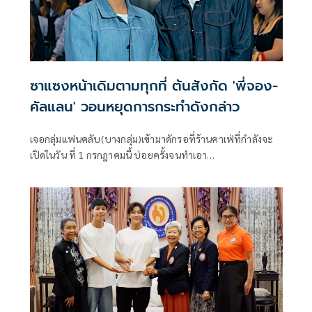
ซาแซงหน้าเดิมตามทุกที่ ต้นสังกัด 'พี่จอง-
คัลแลน' วอนหยุดการกระทำดังกล่าว
เจอกลุ่มแฟนคลับ(บางกลุ่ม)เข้ามาดักรอที่ร้านคาเฟ่ที่กำลังจะ
เปิดในวัน ที่ 1 กรกฎาคมนี้ บ่อยครั้งจนทำเอา
Agavond.company ต้นสังกัดของหนุ่มๆ Hateberry รวมไปถึง
“พี่จอง-คัลแลน” ต้องออกแถลงการณ์วอนแฟนๆที่ชอบไปดัก
รอหนุ่มๆก่อให้เกิดความไม่สะดวกและรบกวนการทำงานใน
พื้นที่โดยรอบหยุดการกระทำดังกล่าว