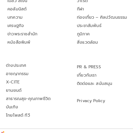
เปลว สีเงิน
วาไรตี้
คอลัมนิสต์
กีฬา
บทความ
ท่องเที่ยว – ศิลปวัฒนธรรม
เศรษฐกิจ
ประชาสัมพันธ์
ข่าวพระราชสำนัก
ภูมิภาค
หนังสือพิมพ์
สิ่งแวดล้อม
ต่างประเทศ
PR & PRESS
อาชญากรรม
เกี่ยวกับเรา
X-CITE
ติดต่อและ สนับสนุน
ยานยนต์
สาธารณสุข-คุณภาพชีวิต
Privacy Policy
บันเทิง
ไทยโพสต์ ทีวี