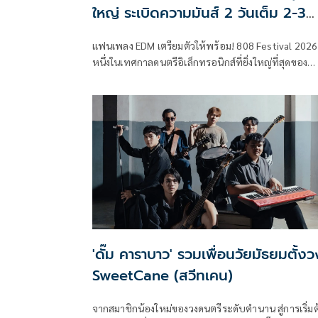
ใหญ่ ระเบิดความมันส์ 2 วันเต็ม 2-3
ต.ค.นี้
แฟนเพลง EDM เตรียมตัวให้พร้อม! 808 Festival 2026
หนึ่งในเทศกาลดนตรีอิเล็กทรอนิกส์ที่ยิ่งใหญ่ที่สุดของ
ประเทศไทย ประกาศคัมแบ็กอย่างเป็นทางการ เปิดไลน
อัปเฟสแรกที่อัดแน่นด้วยดีเจและโปรดิวเซอร์ระดับโลก
เตรียมระเบิดความมันส์ตลอด 2 วันเต็ม ในวันที่ 2-3 ตุล
2569 ณ BITEC บางนา
'ดั๊ม คาราบาว' รวมเพื่อนวัยมัธยมตั้งว
SweetCane (สวีทเคน)
จากสมาชิกน้องใหม่ของวงดนตรีระดับตำนาน สู่การเริ่มต