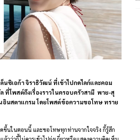
เล็นซิเอก้า จิราธิวัฒน์ ที่เข้าไปกดไลก์และคอม
 ที่โพสต์ถึงเรื่องราวในครอบครัวสามี พาย-สุ
วผ่านอินสตาแกรม โดยโพสต์ข้อความขอโทษ ทราย
ดขึ้นในตอนนี้ และขอโทษทุกท่านจากใจจริง กี้รู้สึก
แล้วว่ากี้ไม่ควรเข้าไปยุ่งเกี่ยวหรือแสดงความคิดเห็น