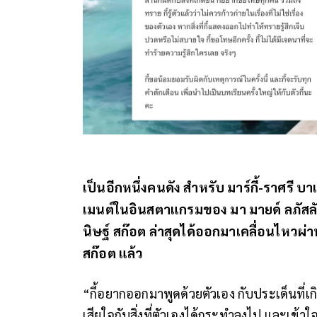
เป็นอีกหนึ่งคนดัง สำหรับ มาร์กี้-ราศรี บา
เมนต์ในอินสตาแกรมของ มา มายด์ ลภัสลัล
นิษฐ์ สก๊อต ล่าสุดได้ออกมาเคลื่อนไห
สก๊อต แล้ว
“กี้อยากออกมาพูดด้วยตัวเอง กับประเด็นที่เกิ
เสียใจกับสิ่งที่ตัวเองได้กระทำลงไป และเข้าใจ