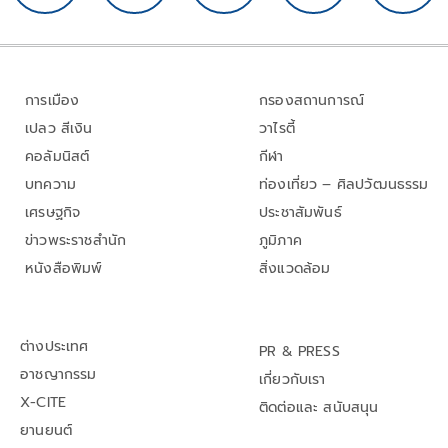
การเมือง
กรองสถานการณ์
เปลว สีเงิน
วาไรตี้
คอลัมนิสต์
กีฬา
บทความ
ท่องเที่ยว – ศิลปวัฒนธรรม
เศรษฐกิจ
ประชาสัมพันธ์
ข่าวพระราชสำนัก
ภูมิภาค
หนังสือพิมพ์
สิ่งแวดล้อม
ต่างประเทศ
PR & PRESS
อาชญากรรม
เกี่ยวกับเรา
X-CITE
ติดต่อและ สนับสนุน
ยานยนต์