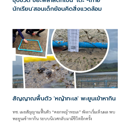
นักเรียน'สอนเด็กย้อนคิดสิ่งแวดล้อม
สัญญาณพื้นตัว 'หญ้าทะเล' พะยูนเข้าหากิน
ทช. เผยสัญญาณฟื้นตัว “คอกหญ้าทะเล” พังงาเริ่มเห็นผล พบ
พะยูนเข้าหากิน ระบบนิเวศกลับมามีชีวิตอีกครั้ง