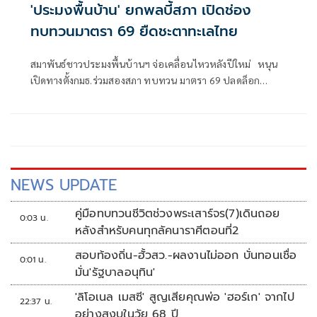
'ประมงพื้นบ้าน' ยกพลบี้สภา เปิดช่อง
ทบทวนมาตรา 69 ยืดชะตาทะเลไทย
สมาพันธ์ชาวประมงพื้นบ้านฯ จ่อเคลื่อนไหวหลังปีใหม่ หนุน
เปิดทางตั้งกมธ.ร่วมสองสภา ทบทวน มาตรา 69 ปลดล็อก
ทำลายล้างทะเลไทย
NEWS UPDATE
คู่มือทบทวนชีวิตช่วงพระเสาร์จร(7)เดินถอย
0:03 น.
หลังสำหรับคนทุกลัคนาราศีตอนที่2
สอบท้องถิ่น-ฮั้วสว.-ผลงานไม่ออก บั่นทอนเชื่อ
0:01 น.
มั่น'รัฐบาลอนุทิน'
'ลิโอเนล เมสซี' สูญเสียคุณพ่อ 'ฮอร์เก' จากไป
22:37 น.
อย่างสงบในวัย 68 ปี