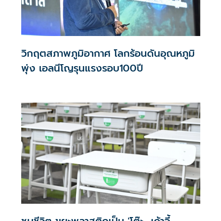
วิกฤตสภาพภูมิอากาศ โลกร้อนดันอุณหภูมิ
พุ่ง เอลนีโญรุนแรงรอบ100ปี
ชุบชีวิต ขยะพลาสติกเป็น 'โต๊ะ -เก้าอี้