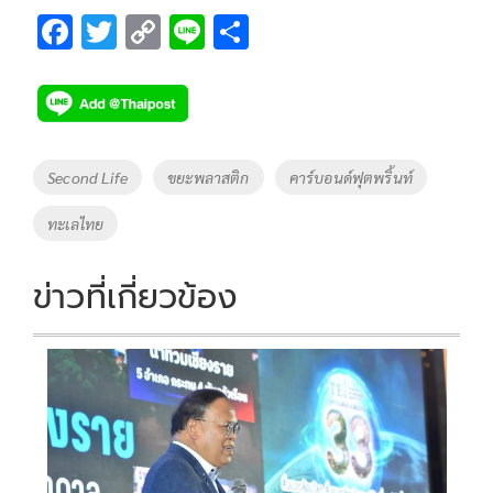
F
T
C
Li
S
ac
wi
o
n
h
e
tt
p
e
ar
b
er
y
e
o
Li
Tags
Second Life
ขยะพลาสติก
คาร์บอนด์ฟุตพริ้นท์
o
n
ทะเลไทย
k
k
ข่าวที่เกี่ยวข้อง