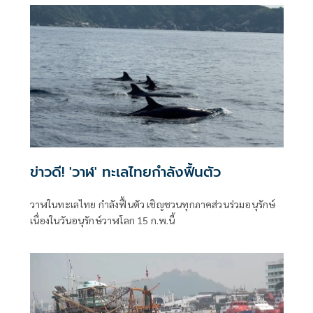
ข่าวดี! 'วาฬ' ทะเลไทยกำลังฟื้นตัว
วาฬในทะเลไทย กำลังฟื้นตัว เชิญชวนทุกภาคส่วนร่วมอนุรักษ์
เนื่องในวันอนุรักษ์วาฬโลก 15 ก.พ.นี้