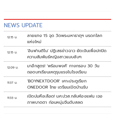
NEWS UPDATE
ลายแทง 15 จุด วัดพระมหาธาตุฯ มรดกโลก
12:15 น.
แห่งใหม่
'อินฟานติโน' ปฏิเสธข่าวฉาว ยัดเงินเพื่อปกปิด
12:15 น.
ความสัมพันธ์หญิงสาวแบบลับๆ
มาอีกสูตร! 'พร้อมพงศ์' กางกรอบ 30 วัน
12:09 น.
ถอดบทเรียนเหตุรุนแรงในโรงเรียน
'BOYNEXTDOOR' เคาะประตูเรียก
11:37 น.
ONEDOOR ไทย เตรียมเปิดบ้านรับ
เปิดปมหึงเลือด! นศ.ปวส.กลับห้องแฟน เจอ
11:33 น.
ภาพบาดตา ก่อนหนุ่มจีนดับสลด