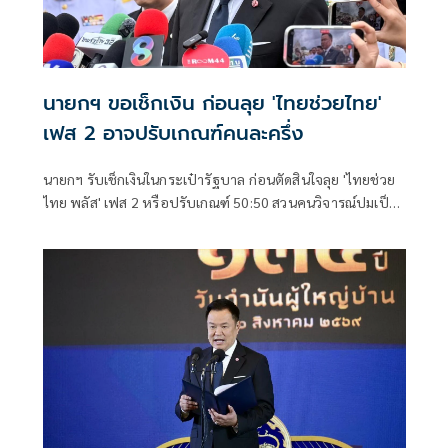
นายกฯ ขอเช็กเงิน ก่อนลุย 'ไทยช่วยไทย'
เฟส 2 อาจปรับเกณฑ์คนละครึ่ง
นายกฯ รับเช็กเงินในกระเป๋ารัฐบาล ก่อนตัดสินใจลุย 'ไทยช่วย
ไทย พลัส' เฟส 2 หรือปรับเกณฑ์ 50:50 สวนคนวิจารณ์ปมเป็น
ภาระประชาชน ชี้การค้า-จีดีพี พุ่งไม่พูดถึง ยันสถานะคลังยัง
แข็งแรง