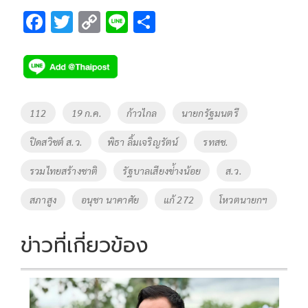
F
T
C
Li
S
ac
wi
o
n
h
e
tt
p
e
ar
b
er
y
e
o
Li
Tags
112
19 ก.ค.
ก้าวไกล
นายกรัฐมนตรี
o
n
ปิดสวิชต์ ส.ว.
พิธา ลิ้มเจริญรัตน์
รทสช.
k
k
รวมไทยสร้างชาติ
รัฐบาลเสียงข่้างน้อย
ส.ว.
สภาสูง
อนุชา นาคาศัย
แก้ 272
โหวตนายกฯ
ข่าวที่เกี่ยวข้อง