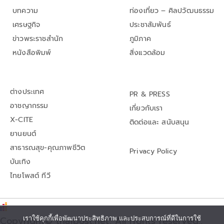
บทความ
ท่องเที่ยว – ศิลปวัฒนธรรม
เศรษฐกิจ
ประชาสัมพันธ์
ข่าวพระราชสำนัก
ภูมิภาค
หนังสือพิมพ์
สิ่งแวดล้อม
ต่างประเทศ
PR & PRESS
อาชญากรรม
เกี่ยวกับเรา
X-CITE
ติดต่อและ สนับสนุน
ยานยนต์
สาธารณสุข-คุณภาพชีวิต
Privacy Policy
บันเทิง
ไทยโพสต์ ทีวี
Copyright© thaipost.net, All rights reserved.,
เราใช้คุกกี้เพื่อพัฒนาประสิทธิภาพ และประสบการณ์ที่ดีในการใช้