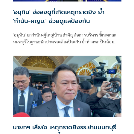
'อนุทิน' จ่อลงดูที่เกิดเหตุกราดยิง ย้ำ
'กำนัน-ผญบ.' ช่วยดูแลป้องกัน
'อนุทิน' ยกกำนัน-ผู้ใหญ่บ้าน สำคัญต่อการบริหาร ชี้เหตุสลด
นนทบุรีในฐานะนักปกครองต้องป้องกัน ย้ำห้ามพกปืน ล้อม
คอกแล้วแต่ยังเล็ดลอดได้ ขอร่วมมือดูแลพื้นที่เข้ม เตรียมรุดลงดู
ที่เกิดเหตุ
นายกฯ เสียใจ เหตุกราดยิงรร.ย่านนนทบุรี