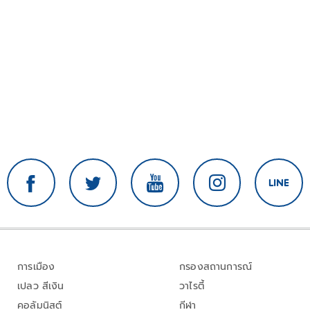
การเมือง
กรองสถานการณ์
เปลว สีเงิน
วาไรตี้
คอลัมนิสต์
กีฬา