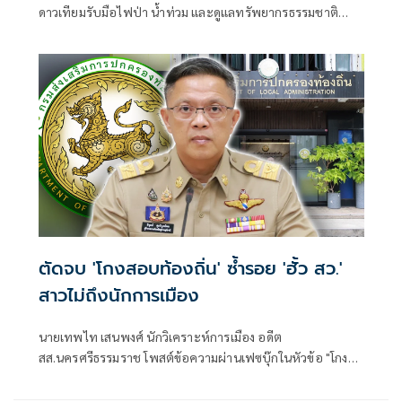
ดาวเทียมรับมือไฟป่า น้ำท่วม และดูแลทรัพยากรธรรมชาติ
ชายแดน ยกระดับการจัดการภัยพิบัติและสิ่งแวดล้อมร่วมกัน
ตัดจบ 'โกงสอบท้องถิ่น' ซ้ำรอย 'ฮั้ว สว.'
สาวไม่ถึงนักการเมือง
นายเทพไท เสนพงศ์ นักวิเคราะห์การเมือง อดีต
สส.นครศรีธรรมราช โพสต์ข้อความผ่านเฟซบุ๊กในหัวข้อ "โกง
สว.-โกงสอบท้องถิ่น ตัดจบ ไม่ถึงนักการเมือง โดยระบุว่า