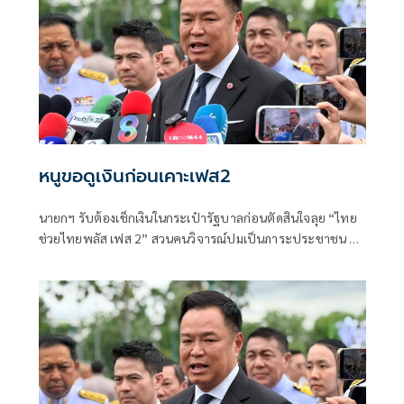
หนูขอดูเงินก่อนเคาะเฟส2
นายกฯ รับต้องเช็กเงินในกระเป๋ารัฐบาลก่อนตัดสินใจลุย “ไทย
ช่วยไทยพลัส เฟส 2” สวนคนวิจารณ์ปมเป็นภาระประชาชน ชี้
การค้า-จีดีพีพุ่งไม่พูดถึง “ศุภจี” รอถก “เอกนิติ” ดันไทยเที่ยว
ไทยพลัสหรือไม่