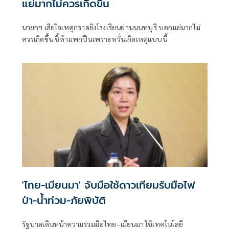
แย่มากไม่ควรเกิดขึ้น
นายกฯ เสียใจเหตุกราดยิงโรงเรียนย่านนนทบุรี บอกแย่มากไม่
ควรเกิดขึ้น ชี้ห้ามพกปืนเพราะหวั่นเกิดเหตุแบบนี้
'ไทย-เมียนมา' จับมือใช้ดาวเทียมรับมือไฟ
ป่า-น้ำท่วม-ภัยพิบัติ
รัฐบาลเดินหน้าความร่วมมือไทย–เมียนมา ใช้เทคโนโลยี