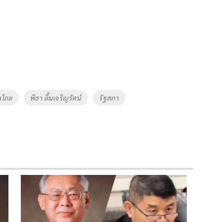
วไกล
พิธา ลิ้มเจริญรัตน์
รัฐสภา