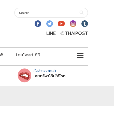
LINE : @THAIPOST
พ์
ไทยโพสต์ ทีวี
คันปากอยากเล่า
เลขทรัพย์สินให้โชค