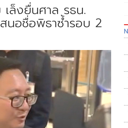
ม เล็งยื่นศาล รธน.
เสนอชื่อพิธาซ้ำรอบ 2
N