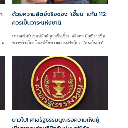
า
ด้วยความสัตย์จริงของ 'เจี๊ยบ' แก้ม.112
ควรเป็นวาระแห่งชาติ
นางอมรัตน์ โชคปมิตต์กุล หรือเจี๊ยบ อดีตสส.บัญชีรายชื่อ
้าน
พรรคก้าวไกล โพสต์ข้อความผ่านเฟซบุ๊กว่า "คนเกินเจ้า"
อย่างน้อย 2 กลุ่ม
'
ยาวไป! ศาลรัฐธรรมนูญรอความเห็นผู้