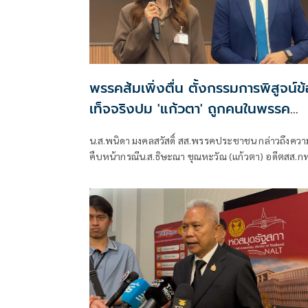
พรรคส้มเพิ่งตื่น ตั้งกรรมการพิสูจน์ข้
เท็จจริงปม 'แก้วตา' ถูกคนในพรรค
คุกคามทางเพศ
น.ส.พนิดา มงคลสวัสดิ์ สส.พรรคประชาชน กล่าวถึงควา
คืบหน้ากรณีน.ส.ธิษะณา ชุณหะวัณ (แก้วตา) อดีตสส.ก
พรรคประชาชน ถูกคุกคามทางเพศ ว่า ได้มีการตั้งคณะ
กรรมการโดยไม่มีผู้ที่มีส่วนเกี่ยวข้องกับสภาชุดที่ผ่านมาขึ
มา เพื่อเปิดพื้นที่ให้ผู้เสียหายรู้สึกสบายใจที่สุด วางใจที่ส
และปลอดภัยที่สุด