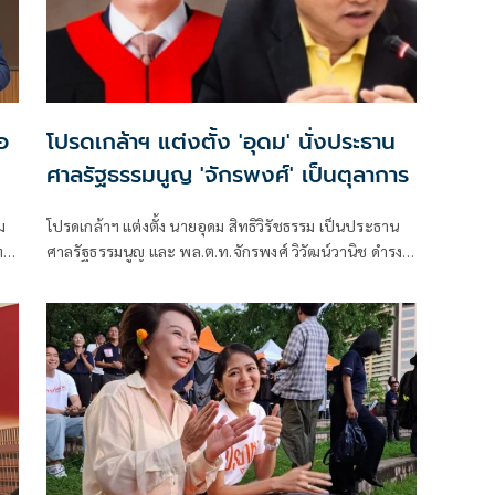
อ
โปรดเกล้าฯ แต่งตั้ง 'อุดม' นั่งประธาน
ศาลรัฐธรรมนูญ 'จักรพงศ์' เป็นตุลาการ
ม
โปรดเกล้าฯ แต่งตั้ง นายอุดม สิทธิวิรัชธรรม เป็นประธาน
ทม.
ศาลรัฐธรรมนูญ และ พล.ต.ท.จักรพงศ์ วิวัฒน์วานิช ดำรง
ตำแหน่งตุลาการศาลรัฐธรรมนูญ มีผลตั้งแต่วันที่ 24
้น
กรกฎาคม 2569 เป็นต้นไป
ุด