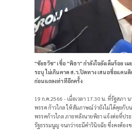
"ชัยธวัช" เชื่อ "พิธา" กำลังใจยังเต็มร้อย เ
ระบุ ไม่เกินคาด ส.ว.ปิดทาง เสนอชื่อแค
ก่อนแถลงท่าทีอีกครั้ง
19 ก.ค.2566 - เมื่อเวลา 17.30 น. ที่รัฐสภา 
พรรค ก้าวไกล ให้สัมภาษณ์ว่ายังไม่ได้คุยกับน
พรรคก้าวไกล ภายหลังนายพิธา แจ้งต่อที่ประชุ
รัฐธรรมนูญ จนกว่าจะมีคำวินิจฉัย ซึ่งคงต้อง