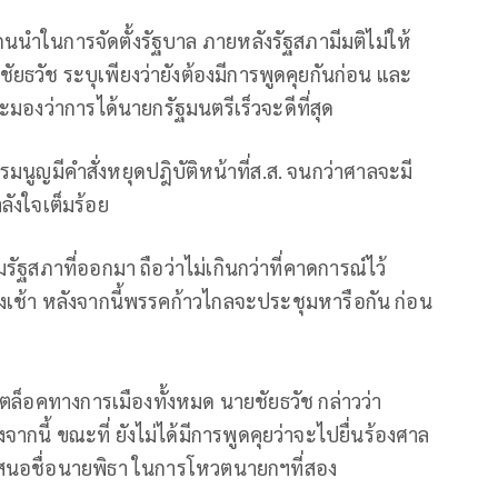
กนนำในการจัดตั้งรัฐบาล ภายหลังรัฐสภามีมติไม่ให้
ชัยธวัช ระบุเพียงว่ายังต้องมีการพูดคุยกันก่อน และ
ะมองว่าการได้นายกรัฐมนตรีเร็วจะดีที่สุด
มนูญมีคำสั่งหยุดปฎิบัติหน้าที่ส.ส. จนกว่าศาลจะมี
ำลังใจเต็มร้อย
ัฐสภาที่ออกมา ถือว่าไม่เกินกว่าที่คาดการณ์ไว้
วงเช้า หลังจากนี้พรรคก้าวไกลจะประชุมหารือกัน ก่อน
ตล็อคทางการเมืองทั้งหมด นายชัยธวัช กล่าวว่า
นี้ ขณะที่ ยังไม่ได้มีการพูดคุยว่าจะไปยื่นร้องศาล
้เสนอชื่อนายพิธา ในการโหวตนายกฯที่สอง