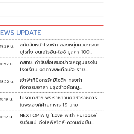
EWS UPDATE
สกัดจับหน้าโรงพัก สองหนุ่มควบกระบะ
19:29 น.
บุโรทั่ง ขนเฮโรอีน-ไอซ์ มูลค่า 100
ล้าน
กสทช. กำชับสื่อเสนอข่าวเหตุรุนแรงใน
18:52 น.
โรงเรียน งดภาพสะเทือนใจ-ราย
ละเอียดเสี่ยงเลียนแบบ
เจ้าฟ้าทีปังกรรัศมีโชติฯ ทรงทำ
18:22 น.
กิจกรรมอาสา ปรุงข้าวผัดหมู
พระราชทานประชาชน
โปรดเกล้าฯ พระราชทานยศข้าราชการ
18:19 น.
ในพระองค์ฝ่ายทหาร 19 นาย
NEXTOPIA ชู ‘Love with Purpose’
18:12 น.
รับวันแม่ ดึงไลฟ์สไตล์-ความยั่งยืน
สร้างประสบการณ์ช้อปปิงมีความหมาย