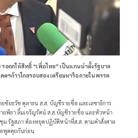
ผย รอถกให้สิทธิ์ “เพื่อไทย” เป็นแกนนำตั้งรัฐบาล
นดิเดตฯก้าวไกลรอบสอง เตรียมหารือภายในพรรค
นายชัยธวัช ตุลาธน ส.ส. บัญชีรายชื่อ และเลขาธิการ
ายพิธา ลิ้มเจริญรัตน์ ส.ส.บัญชีรายชื่อ และหัวหน้า
ม รัฐสภา ต้องหยุดปฏิบัติหน้าที่ส.ส. ตามคำสั่งศาล
ขอพูดคุยกันก่อน