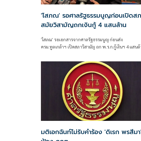
'โสภณ' รอศาลรัฐธรรมนูญก่อนเปิดสภ
สมัยวิสามัญถกเงินกู้ 4 แสนล้าน
'โสภณ' รอเอกสารจากศาลรัฐธรรมนูญ ก่อนส่ง
ครม.ทูลเกล้าฯ เปิดสภาวิสามัญ ถก พ.ร.ก.กู้เงินฯ 4 แสนล
มติเอกฉันท์ไม่รับคำร้อง 'ดิเรก พรสีมา