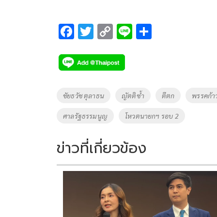
F
T
C
Li
S
ac
wi
o
n
h
e
tt
p
e
ar
b
er
y
e
o
Li
Tags
ชัยธวัช ตุลาธน
ญัตติซ้ำ
ตีตก
พรรคก้า
o
n
ศาลรัฐธรรมนูญ
โหวตนายกฯ รอบ 2
k
k
ข่าวที่เกี่ยวข้อง