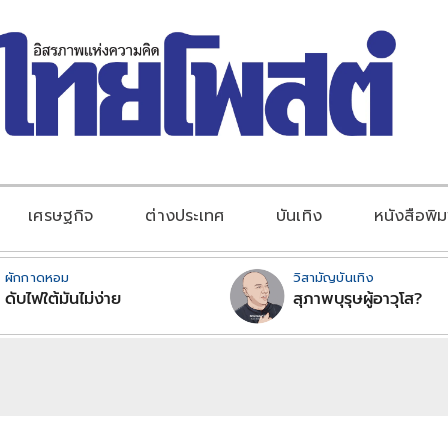
เศรษฐกิจ
ต่างประเทศ
บันเทิง
หนังสือพิม
ผักกาดหอม
วิสามัญบันเทิง
ดับไฟใต้มันไม่ง่าย
สุภาพบุรุษผู้อาวุโส?