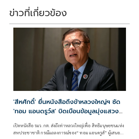
ข่าวที่เกี่ยวข้อง
'สีหศักดิ์' ยื่นหนังสือถึงข้าหลวงใหญ่ฯ ซัด
'ทอม แอนดรูว์ส' บิดเบือนข้อมูลมุ่งแสวงหา
ผลประโยชน์ทางการเมือง
เปิดหนังสือ รมว. กต. ส่งถึงท่าหลวงใหญ่เพื่อ สิทธิมนุษยชนแห่ง
สหประชาชาติ กรณีแถลงการณ์ของ“ ทอม แอนดรูส์” ผู้เสนอ