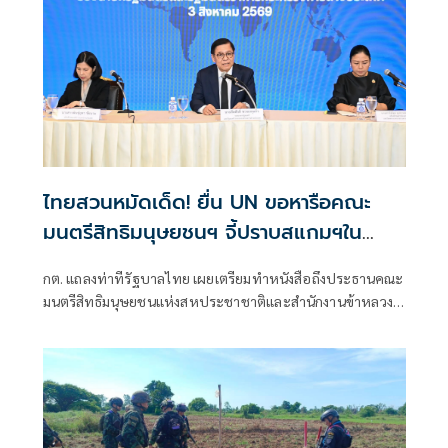
ไทยสวนหมัดเด็ด! ยื่น UN ขอหารือคณะ
มนตรีสิทธิมนุษยชนฯ จี้ปราบสแกมฯใน
กัมพูชา โต้ยิบรายงาน 'ทอม แอนดรูว์ส'
กต. แถลงท่าทีรัฐบาลไทย เผยเตรียมทำหนังสือถึงประธานคณะ
มนตรีสิทธิมนุษยชนแห่งสหประชาชาติและสำนักงานข้าหลวง
ใหญ่สิทธิมนุษยชน ที่นครเจนีวา หลัง “ทอม แอนดรูส์” เสนอ
รายงานพิเศษพาดพิงประเทศไทย มีหลายประเด็นที่ไม่เห็นด้วย
ชี้กระทบความเป็นกลาง -เที่ยงธรรม “สีหศักดิ์”