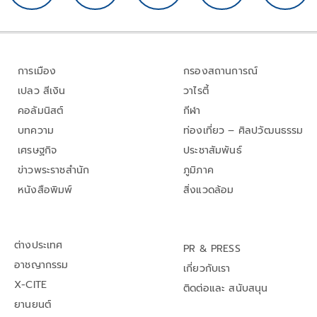
การเมือง
กรองสถานการณ์
เปลว สีเงิน
วาไรตี้
คอลัมนิสต์
กีฬา
บทความ
ท่องเที่ยว – ศิลปวัฒนธรรม
เศรษฐกิจ
ประชาสัมพันธ์
ข่าวพระราชสำนัก
ภูมิภาค
หนังสือพิมพ์
สิ่งแวดล้อม
ต่างประเทศ
PR & PRESS
อาชญากรรม
เกี่ยวกับเรา
X-CITE
ติดต่อและ สนับสนุน
ยานยนต์