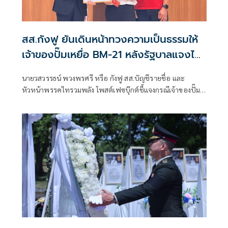
สส.กังฟู ยันเดินหน้าทวงความเป็นธรรมให้
เจ้าของปั๊มเหยื่อ BM-21 หลังรัฐบาลแจงไม่
เข้าหลักเกณฑ์เยียวยา
นายวสวรรธน์ พวงพรศรี หรือ กังฟู สส.บัญชีรายชื่อ และ
หัวหน้าพรรคไทรวมพลัง โพสต์เฟซบุ๊กต์ชี้แจงกรณีเจ้าของปั๊ม
น้ำมัน ปตท. สาขาบ้านผือ อำเภอกันทรลักษ์ จังหวัดศรีสะเกษ ที่
เสียหายจากจรวด BM-21 ของกัมพูชา ออกมาร้องเรียนว่ายังไม่
ได้รับเงินเยียวจากภาครัฐ ก่อนที่นางสาวรัชดา ธนาดิเรก โฆษก
ประจำสำนักนายกรัฐมนตรี ยืนยันว่า