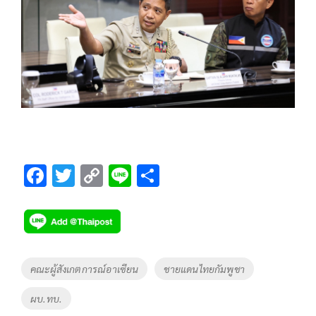
F
T
C
Li
S
ac
wi
o
n
h
e
tt
p
e
ar
b
er
y
e
o
Li
Tags
คณะผู้สังเกตการณ์อาเซียน
ชายแดนไทยกัมพูชา
o
n
ผบ.ทบ.
k
k