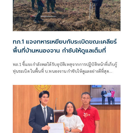
ทภ.1 แจงทหารเหยียบกับระเบิดขณะเคลียร์
พื้นที่บ้านหนองจาน กำชับให้ดูแลเต็มที่
ทภ.1 ชี้แจง กำลังพลได้รับอุบัติเหตุจากการปฏิบัติหน้าที่เก็บกู้
ทุ่นระเบิด ในพื้นที่ บ.หนองจาน กำชับให้ดูแลอย่างดีที่สุด
พร้อมเน้นย้ำให้ปฏิบัติหน้าที่อย่างความรอบคอบไม่ประมาท
ปัจจุบันสร้างพื้นที่ปลอดภัยแล้ว 76.73%