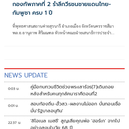
กองทัพภาคที่ 2 รำลึกวีรชนชายแดนไทย-
กัมพูชา ครบ 1 ปี
ที่พุทธศาสนสถานค่ายสุรนารี อำเภอเมือง จังหวัดนครราชสีมา
พล.อ.อานุภาพ ศิริมณฑล หัวหน้าคณะฝ่ายเสนาธิการประจำผู้
บัญชาการทหารบก ในฐานะผู้แทนผู้บัญชาการทหารบก พร้อม
ด้วย พล.ท.ชัยรัตน์ ธรรมชาติ หัวหน้าสำนักงานคณะฝ่าย
เสนาธิการประจำผู้บังคับบัญชา พล.ท.นฤดล สุขมา ผู้บัญชาการ
หน่วยบัญชาการรักษาดินแดน
NEWS UPDATE
คู่มือทบทวนชีวิตช่วงพระเสาร์จร(7)เดินถอย
0:03 น.
หลังสำหรับคนทุกลัคนาราศีตอนที่2
สอบท้องถิ่น-ฮั้วสว.-ผลงานไม่ออก บั่นทอนเชื่อ
0:01 น.
มั่น'รัฐบาลอนุทิน'
'ลิโอเนล เมสซี' สูญเสียคุณพ่อ 'ฮอร์เก' จากไป
22:37 น.
อย่างสงบในวัย 68 ปี