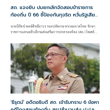
สถ. แจงยิบ ปมยกเลิกจัดสอบข้าราชการ
ท้องถิ่น ปี 66 ชี้ป้องกันทุจริต หวั่นรัฐเสีย
หาย
นายนิรัตน์ พงษ์สิทธิถาวร รองปลัดกระทรวงมหาดไทย รักษา
ราชการแทนอธิบดีกรมส่งเสริมการปกครองท้อง (สถ.) โพสต์
หนังสือคำชี้แจง สถ. เรื่องชี้แจงข้อเท็จจริงกรณีการดำเนินการ
การจัดสอบแข่งขันเพื่อบรรจุบุคคลเป็นข้าราชการหรือพนักงาน
ส่วนท้องถิ่นประจำปี 2566​ ว่า
'ธีรุตม์' อดีตอธิบดี สถ. เข้ารับทราบ 6 ข้อหา
คดีโกงสอบท้องถิ่น สรุปสำนวนส่ง ป.ป.ช.