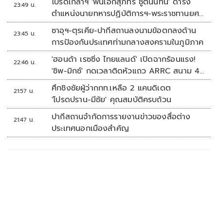
โปรดเกล้าฯ 'พันเอกสุภัทร ชูตินันทน์' ดำรง
23:49 น.
ตำแหน่งนายทหารปฏิบัติการฯ-พระราชทานยศ
'พลตรี'
ซาอุฯ-ตุรเคีย-ปากีสถานลงนามข้อตกลงด้าน
23:45 น.
การป้องกันประเทศท่ามกลางสงครามในภูมิภาค
'ฮอนด้า เรซซิ่ง ไทยแลนด์' เปิดฉากร้อนแรง!
22:46 น.
'ชิพ-มิกซ์' กดเวลาติดหัวแถว ARRC สนาม 4
ที่มัลดาลิกา
ศึกชิงชัยผู้ว่ากกท.เหลือ 2 แคนดิเดต
21:57 น.
'โปรดปราน-มีชัย' คุณสมบัติครบถ้วน
ปากีสถานจำกัดการรายงานข่าวของสื่อต่าง
21:47 น.
ประเทศนอกเมืองสำคัญ