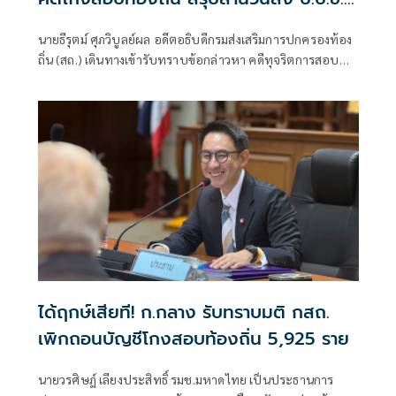
สัปดาห์หน้า
นายธีรุตม์ ศุภวิบูลย์ผล อดีตอธิบดีกรมส่งเสริมการปกครองท้อง
ถิ่น (สถ.) เดินทางเข้ารับทราบข้อกล่าวหา คดีทุจริตการสอบ
แข่งขันบุคคลเพื่อบรรจุเป็นพนักงานส่วนท้องถิ่น
ได้ฤกษ์เสียที! ก.กลาง รับทราบมติ กสถ.
เพิกถอนบัญชีโกงสอบท้องถิ่น 5,925 ราย
นายวรศิษฎ์ เลียงประสิทธิ์ รมช.มหาดไทย เป็นประธานการ