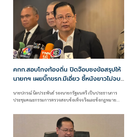
คกก.สอบโกงท้องถิ่น ปิดจ๊อบชงข้อสรุปให้
นายกฯ เผยบิ๊กขรก.มีเอี่ยว ชี้หนังยาวไม่จบ
ง่าย
นายปกรณ์ นิลประพันธ์ รองนายกรัฐมนตรี เป็นประธานการ
ประชุมคณะกรรมการตรวจสอบข้อเท็จจริงและข้อกฎหมาย
กรณีทุจริตการสอบแข่งขันเพื่อบรรจุบุคคลเป็นข้าราชการหรือ
พนักงานส่วนท้องถิ่น ปี 2568 ครั้งที่ 4