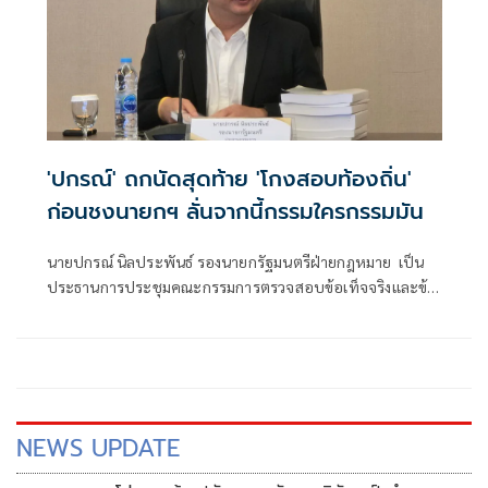
'ปกรณ์' ถกนัดสุดท้าย 'โกงสอบท้องถิ่น'
ก่อนชงนายกฯ ลั่นจากนี้กรรมใครกรรมมัน
นายปกรณ์ นิลประพันธ์​ รองนายก​รัฐมนตรี​ฝ่าย​กฎหมาย​ เป็น
ประธานการประชุมคณะกรรมการตรวจสอบข้อเท็จจริงและข้อ
กฎหมาย กรณีทุจริตการสอบแข่งขันเพื่อบรรจุบุคคลเป็น
ข้าราชการหรือพนักงานส่วนท้องถิ่น ปี 2568 ครั้งที่ 4/2569​ โด
NEWS UPDATE