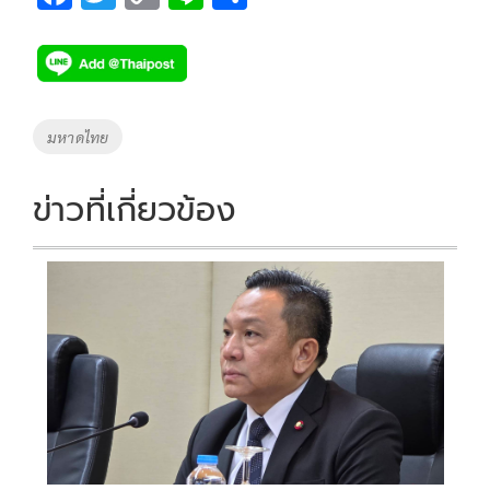
ac
wi
o
n
h
e
tt
p
e
ar
b
er
y
e
o
Li
Tags
มหาดไทย
o
n
k
k
ข่าวที่เกี่ยวข้อง