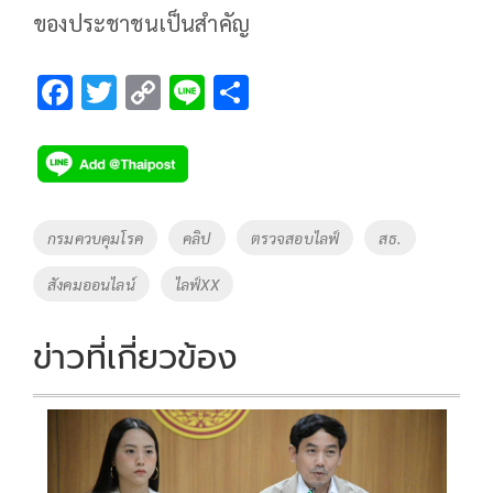
ของประชาชนเป็นสำคัญ
F
T
C
Li
S
ac
wi
o
n
h
e
tt
p
e
ar
b
er
y
e
o
Li
Tags
กรมควบคุมโรค
คลิป
ตรวจสอบไลฟ์
สธ.
o
n
สังคมออนไลน์
ไลฟ์XX
k
k
ข่าวที่เกี่ยวข้อง