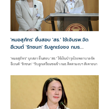
'หมอสุภัทร' ยื่นสอบ 'สธ.' ใช้เงินรพ.จัด
อีเวนต์ 'รักชนก' รับลูกเร่งชง กมธ.
สังคายนา
'หมอสุภัทร’ บุกสภา ยื่นสอบ ‘สธ.’ ใช้เงินบำรุงโรงพยาบาลจัด
อีเวนต์ 'รักชนก' ’รับลูกเตรียมชงเข้า กมธ.ติดตามงบฯ สังคายนา