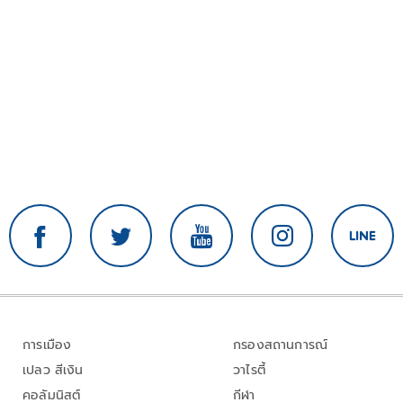
การเมือง
กรองสถานการณ์
เปลว สีเงิน
วาไรตี้
คอลัมนิสต์
กีฬา