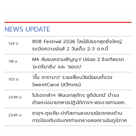
NEWS UPDATE
808 Festival 2026 ไลน์อัปแรกสุดยิ่งใหญ่
1:24 น.
ระเบิดความมันส์ 2 วันเต็ม 2-3 ต.ค.นี้
M4 คัมแบคตามสัญญา! ปล่อย 2 ซิงเกิลแรก
1:16 น.
'อะดรีนาลีน' และ 'ชอบU'
'ดั๊ม คาราบาว' รวมเพื่อนวัยมัธยมตั้งวง
1:02 น.
SweetCane (สวีทเคน)
โปรดเกล้าฯ 'พันเอกสุภัทร ชูตินันทน์' ดำรง
23:49 น.
ตำแหน่งนายทหารปฏิบัติการฯ-พระราชทานยศ
'พลตรี'
ซาอุฯ-ตุรเคีย-ปากีสถานลงนามข้อตกลงด้าน
23:45 น.
การป้องกันประเทศท่ามกลางสงครามในภูมิภาค