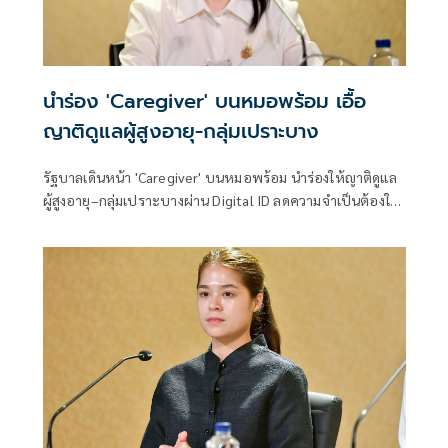
นำร่อง 'Caregiver' บนหมอพร้อม เอื้อ
ญาติดูแลผู้สูงอายุ-กลุ่มเปราะบาง
รัฐบาลเดินหน้า 'Caregiver' บนหมอพร้อม นำร่องให้ญาติดูแล
ผู้สูงอายุ–กลุ่มเปราะบางผ่าน Digital ID ลดความจำเป็นต้องใช้
บัญชีร่วมกัน