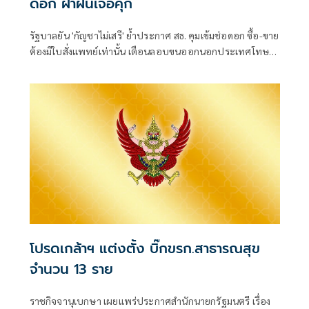
ดอก ฝ่าฝืนเจอคุก
รัฐบาลยัน 'กัญชาไม่เสรี' ย้ำประกาศ สธ. คุมเข้มช่อดอก ซื้อ-ขาย
ต้องมีใบสั่งแพทย์เท่านั้น เตือนลอบขนออกนอกประเทศโทษ
หนัก จำคุก 10 ปี ปรับ 4 เท่า
โปรดเกล้าฯ แต่งตั้ง บิ๊กขรก.สาธารณสุข
จำนวน 13 ราย
ราชกิจจานุเบกษา เผยแพร่ประกาศสำนักนายกรัฐมนตรี เรื่อง