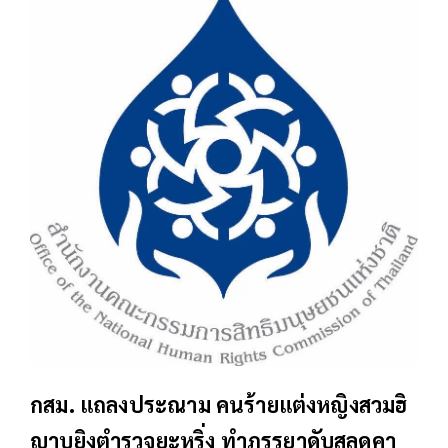
กสม. แถลงประณาม คนร้ายแต่งหญิงสวมฮิ
ญาบยิงตำรวจยะหริ่ง ทำภรรยาดับสลดคา