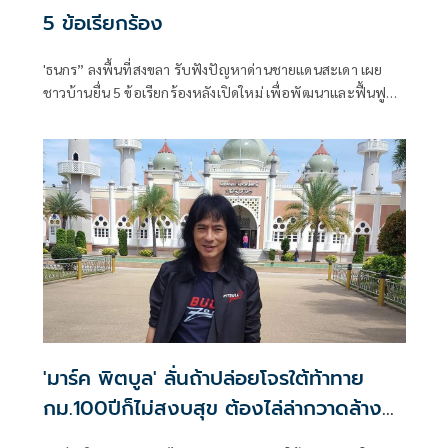
5 ข้อเรียกร้อง
'ธนกร” ลงพื้นที่สงขลา รับฟังปัญหาด่านชายแดนสะเดา เผย
ชาวบ้านยื่น 5 ข้อเรียกร้องหลังเปิดใหม่ เพื่อพัฒนาและฟื้นฟู
แหล่งท่องเที่ยวชายแดนด่านนอกอย่างยั่งยืน
'มาร์ค พิตบูล' ลั่นถ้าปล่อยโจรใต้ท้าทาย
กม.100ปีก็ไม่สงบสุข ต้องไล่ล่ากวาดล้าง
ขุดรากถอนโคน