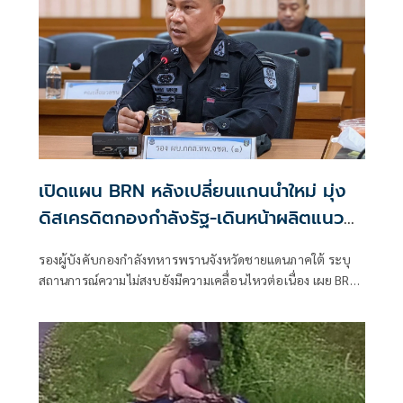
เปิดแผน BRN หลังเปลี่ยนแกนนำใหม่ มุ่ง
ดิสเครดิตกองกำลังรัฐ-เดินหน้าผลิตแนว
ร่วม
รองผู้บังคับกองกำลังทหารพรานจังหวัดชายแดนภาคใต้ ระบุ
สถานการณ์ความไม่สงบยังมีความเคลื่อนไหวต่อเนื่อง เผย BRN
ปรับยุทธวิธีรายปีหลังเปลี่ยนแกนนำ มุ่งโจ