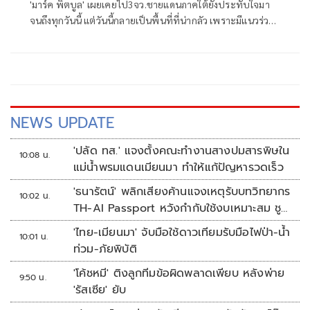
'มาร์ค พิตบูล' เผยเคยไป3จว.ชายแดนภาคใต้ยังประทับใจมา
จนถึงทุกวันนี้ แต่วันนี้กลายเป็นพื้นที่ที่น่ากลัว เพราะมีแนวร่วม
โจรแสดงความกร่างอวดอ้างอิทธิพล จี้ผู้รับผิดชอบหากยัง
ปล่อยให้พวกโจรท้าท้ายกฎหมาย อีก100 ปีดินแดนนี้ก็ไม่มีทาง
สงบสุข จี้เร่งไล่ล่ากวาดล้างโจรแบบขุดรากถอนโคน
NEWS UPDATE
'ปลัด ทส.' แจงตั้งคณะทำงานสางปมสารพิษใน
10:08 น.
แม่น้ำพรมแดนเมียนมา ทำให้แก้ปัญหารวดเร็ว
'ธนารัตน์' พลิกเสียงค้านแจงเหตุรับบทวิทยากร
10:02 น.
TH-AI Passport หวังกำกับใช้งบเหมาะสม ชู
จุดเด่นคนไทยได้ใช้ AI ระดับโปร ลดเหลื่อมล้ำ
'ไทย-เมียนมา' จับมือใช้ดาวเทียมรับมือไฟป่า-น้ำ
10:01 น.
ทางเทคโนโลยี เซฟงบไปกว่า900ล้าน เชื่อหาก
ท่วม-ภัยพิบัติ
ใช้เต็มที่เอกชนขาดทุนย่อยยับ
'โค้ชหมี' ติงลูกทีมข้อผิดพลาดเพียบ หลังพ่าย
9:50 น.
'รัสเซีย' ยับ