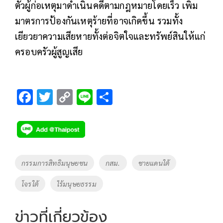
ตัวผู้ก่อเหตุมาดำเนินคดีตามกฎหมายโดยเร็ว เพิ่ม
มาตรการป้องกันเหตุร้ายที่อาจเกิดขึ้น รวมทั้ง
เยียวยาความเสียหายทั้งต่อจิตใจและทรัพย์สินให้แก่
ครอบครัวผู้สูญเสีย
F
T
C
Li
S
ac
wi
o
n
h
e
tt
p
e
ar
b
er
y
e
o
Li
Tags
กรรมการสิทธิมนุษยชน
กสม.
ชายแดนใต้
o
n
โจรใต้
ไร้มนุษยธรรม
k
k
ข่าวที่เกี่ยวข้อง