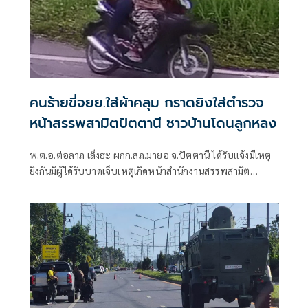
คนร้ายขี่จยย.ใส่ผ้าคลุม กราดยิงใส่ตำรวจ
หน้าสรรพสามิตปัตตานี ชาวบ้านโดนลูกหลง
พ.ต.อ.ต่อลาภ เล็งฮะ ผกก.สภ.มายอ จ.ปัตตานี ได้รับแจ้งมีเหตุ
ยิงกันมีผู้ได้รับบาดเจ็บเหตุเกิดหน้าสำนักงานสรรพสามิต
ปัตตานี สาขามายอ ม.5 ต.ลางา อ.มายอ ตั้งอยู่ริมถนนสาย
นราธิวาส - ปัตตานี หลังได้รับแจ้งจึงรายงานให้ผู้บังคับบัญชา
ทราบพร้อมนำกำลังไปที่เกิดเหตุ