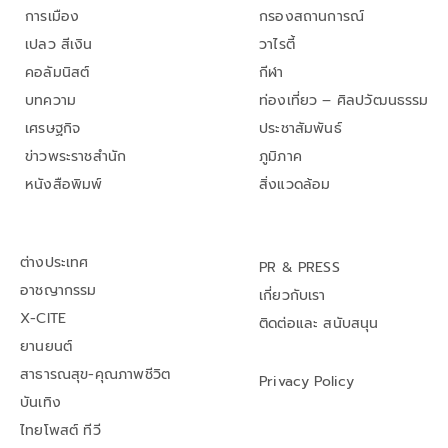
การเมือง
กรองสถานการณ์
เปลว สีเงิน
วาไรตี้
คอลัมนิสต์
กีฬา
บทความ
ท่องเที่ยว – ศิลปวัฒนธรรม
เศรษฐกิจ
ประชาสัมพันธ์
ข่าวพระราชสำนัก
ภูมิภาค
หนังสือพิมพ์
สิ่งแวดล้อม
ต่างประเทศ
PR & PRESS
อาชญากรรม
เกี่ยวกับเรา
X-CITE
ติดต่อและ สนับสนุน
ยานยนต์
สาธารณสุข-คุณภาพชีวิต
Privacy Policy
บันเทิง
ไทยโพสต์ ทีวี