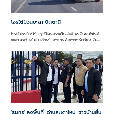
โจรใต้ป่วนยะลา-ปัตตานี
โจรใต้ป่วนอีก! ใช้อาวุธปืนสงครามยิงถล่มด้านหลัง สภ.ลำใหม่
ยะลา ตรงข้ามกับโรงเรียนบ้านพร่อน สั่งอพยพนักเรียนกลับ
บ้านทันทีเพื่อความปลอดภัย
'ธนกร' ลงพื้นที่ 'ด่านสะเดาใหม่' ชาวบ้านยื่น