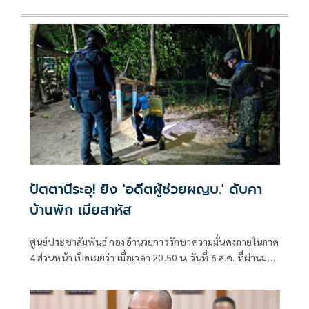
ปัตตานีระอุ! ยิง 'อดีตผู้ช่วยผญบ.' ดับคา
บ้านพัก เมียสาหัส
ศูนย์ประชาสัมพันธ์ กองอำนวยการรักษาความมั่นคงภายในภาค
4 ส่วนหน้า เปิดเผยว่า เมื่อเวลา 20.50 น. วันที่ 6 ส.ค. ที่ผ่านมา
เกิดเหตุคนร้ายไม่ทราบจำนวนใช้อาวุธปืนลอบยิงนายรียะ
อาแว อดีตผู้ช่วยผู้ใหญ่บ้านหมู่ที่ 5