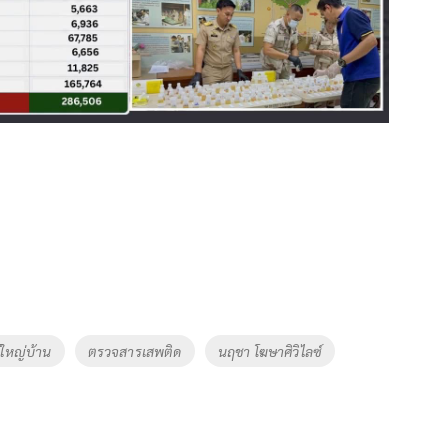
้ใหญ่บ้าน
ตรวจสารเสพติด
นฤชา โฆษาศิวิไลซ์