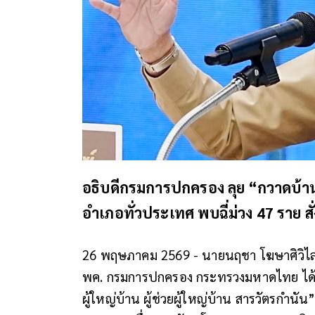
อธิบดีกรมการปกครอง ลุย “กวาดบ้านต
อำเภอทั่วประเทศ พบฉี่ม่วง 47 ราย ส
26 พฤษภาคม 2569 - นายนฤชา โฆษาศิวิไลซ์ 
พค. กรมการปกครอง กระทรวงมหาดไทย ได้
ผู้ใหญ่บ้าน ผู้ช่วยผู้ใหญ่บ้าน สารวัตรกำน