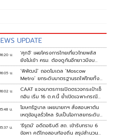
EWS UPDATE
'ศุภจี' เผยโครงการไทยเที่ยวไทยพลัส
16:20 น.
ยังไม่เข้า ครม. ต้องดูกันอีกยาวมีงบ
เหลือเท่าไหร่
‘พิพัฒน์’ ถอดโมเดล ‘Moscow
16:05 น.
Metro’ ยกระดับมาตรฐานรถไฟไทยทั้ง
ระบบ
CAAT แจงมาตรการเปิดตรวจกระเป๋าเช็
16:02 น.
กอิน เริ่ม 16 ต.ค.นี้ ย้ำเปิดเฉพาะกรณี
ต้องสงสัย
โฆษกรัฐบาล เผยนายกฯ สั่งสอบหาต้น
15:48 น.
เหตุข้อมูลรั่วไหล รับเป็นโอกาสยกระดับ
ความมั่นคงปลอดภัยข้อมูลภาครัฐทั้ง
'ธีรุตม์' อดีตอธิบดี สถ. เข้ารับทราบ 6
15:37 น.
ระบบ
ข้อหา คดีโกงสอบท้องถิ่น สรุปสำนวน