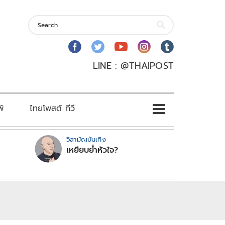
LINE : @THAIPOST
พ์
ไทยโพสต์ ทีวี
วิสามัญบันเทิง
เหยียบย่ำหัวใจ?