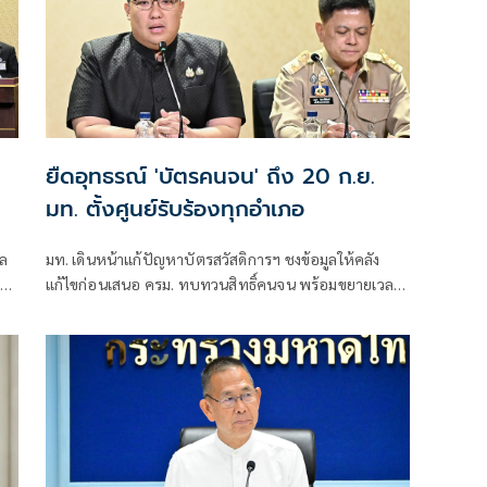
ยืดอุทธรณ์ 'บัตรคนจน' ถึง 20 ก.ย.
มท. ตั้งศูนย์รับร้องทุกอำเภอ
ูล
มท. เดินหน้าแก้ปัญหาบัตรสวัสดิการฯ ชงข้อมูลให้คลัง
 1
แก้ไขก่อนเสนอ ครม. ทบทวนสิทธิ์คนจน พร้อมขยายเวลา
าร
อุทธรณ์ถึง 20 ก.ย. ตั้ง One Stop Service ทุกอำเภอ ตรวจ
เข้มสวมชื่อเปิดบริษัท- รับจ้าง-บัญชีม้า