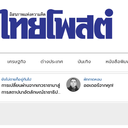
เศรษฐกิจ
ต่างประเทศ
บันเทิง
หนังสือพิม
ยังไม่ตายก็อยู่กันไป
ผักกาดหอม
การเปลี่ยนผ่านจากเทวราชามาสู่
ออเดอร์จากคุก!
การสถาปนาอัตลักษณ์ราชาธิป
ไตยแบบพุทธศาสนาในพระไตร
ปิฏก : สามัญผลสูตรในฐานะ
ทฤษฎีขีดจำกัดของอำนาจรัฐ
เหนือแรงงานและทรัพย์สิน