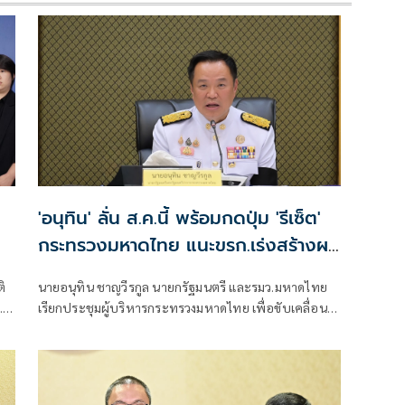
'อนุทิน' ลั่น ส.ค.นี้ พร้อมกดปุ่ม 'รีเซ็ต'
กระทรวงมหาดไทย แนะขรก.เร่งสร้างผล
งานให้ดี
ิ
นายอนุทิน ชาญวีรกูล นายกรัฐมนตรี และรมว.มหาดไทย
.
เรียกประชุมผู้บริหารกระทรวงมหาดไทย เพื่อขับเคลื่อน
งานของกระทรวงมหาดไทย โดยมีนายพลพีร์ สุวรรณฉวี
รัฐมนตรีช่วยว่าการกระทรวงมหาดไทย นายเจเศรษฐ์ ไทย
เศรษฐ์