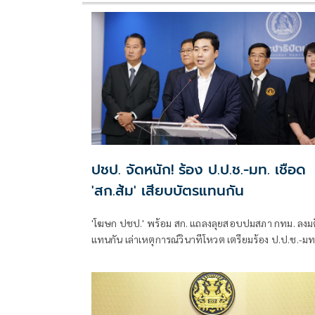
ปชป. จัดหนัก! ร้อง ป.ป.ช.-มท. เชือด
'สก.ส้ม' เสียบบัตรแทนกัน
'โฆษก ปชป.' พร้อม สก. แถลงลุยสอบปมสภา กทม. ลงมต
แทนกัน เล่าเหตุการณ์วินาทีโหวต เตรียมร้อง ป.ป.ช.-มท
ย้ำไม่ได้กลั่นแกล้งทางการเมือง แต่ต้องร่วมสร้างความ
โปร่งใส