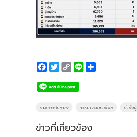
F
T
C
Li
S
ac
wi
o
n
h
e
tt
p
e
ar
b
er
y
e
o
Li
Tags
กรมการปกครอง
กระทรวงมหาดไทย
กำนันผู
o
n
k
k
ข่าวที่เกี่ยวข้อง