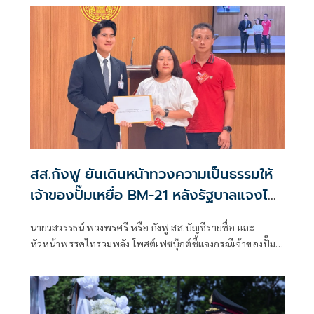
ปัจจุบันสร้างพื้นที่ปลอดภัยแล้ว 76.73%
สส.กังฟู ยันเดินหน้าทวงความเป็นธรรมให้
เจ้าของปั๊มเหยื่อ BM-21 หลังรัฐบาลแจงไม่
เข้าหลักเกณฑ์เยียวยา
นายวสวรรธน์ พวงพรศรี หรือ กังฟู สส.บัญชีรายชื่อ และ
หัวหน้าพรรคไทรวมพลัง โพสต์เฟซบุ๊กต์ชี้แจงกรณีเจ้าของปั๊ม
น้ำมัน ปตท. สาขาบ้านผือ อำเภอกันทรลักษ์ จังหวัดศรีสะเกษ ที่
เสียหายจากจรวด BM-21 ของกัมพูชา ออกมาร้องเรียนว่ายังไม่
ได้รับเงินเยียวจากภาครัฐ ก่อนที่นางสาวรัชดา ธนาดิเรก โฆษก
ประจำสำนักนายกรัฐมนตรี ยืนยันว่า