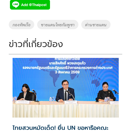
e
tt
p
e
ar
b
er
y
e
o
Li
Tags
กองทัพเรือ
ชายแดนไทยกัมพูชา
ด่านชายแดน
o
n
k
k
ข่าวที่เกี่ยวข้อง
ไทยสวนหมัดเด็ด! ยื่น UN ขอหารือคณะ