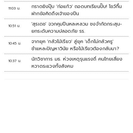
กราดยิงปุ๊บ 'ก่อแก้ว' ถอดบทเรียนปั๊บ! โชว์กึ๋น
11:03 น.
ฝากข้อคิดถึงเจ้าของปืน
'สุรเดช' จวกคุมปืนหละหลวม ชงจำกัดกระสุน-
10:51 น.
ยกระดับความปลอดภัย รร.
จากยุค 'กลัวไม้เรียว' สู่ยุค 'เด็กไม่กลัวครู'
10:45 น.
ชำแหละปัญหาวินัย หรือไม้เรียวต้องกลับมา?
นักวิชาการ มธ. ห่วงเหตุรุนแรงถี่ คนไทยเสี่ยง
10:37 น.
หวาดระแวงทั้งสังคม