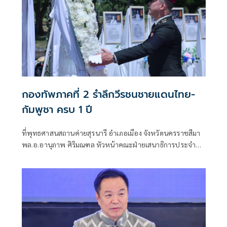
กองทัพภาคที่ 2 รำลึกวีรชนชายแดนไทย-
กัมพูชา ครบ 1 ปี
ที่พุทธศาสนสถานค่ายสุรนารี อำเภอเมือง จังหวัดนครราชสีมา
พล.อ.อานุภาพ ศิริมณฑล หัวหน้าคณะฝ่ายเสนาธิการประจำผู้
บัญชาการทหารบก ในฐานะผู้แทนผู้บัญชาการทหารบก พร้อม
ด้วย พล.ท.ชัยรัตน์ ธรรมชาติ หัวหน้าสำนักงานคณะฝ่าย
เสนาธิการประจำผู้บังคับบัญชา พล.ท.นฤดล สุขมา ผู้บัญชาการ
หน่วยบัญชาการรักษาดินแดน