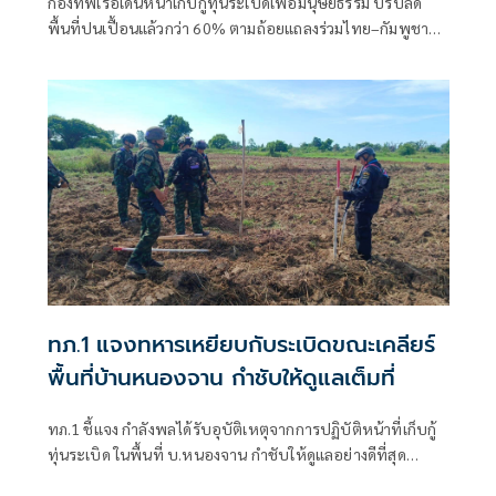
กองทัพเรือเดินหน้าเก็บกู้ทุ่นระเบิดเพื่อมนุษยธรรม ปรับลด
พื้นที่ปนเปื้อนแล้วกว่า 60% ตามถ้อยแถลงร่วมไทย–กัมพูชา
ส่วนพื้นที่เก็บกู้ร่วมยังไม่มีความคืบหน้า
ทภ.1 แจงทหารเหยียบกับระเบิดขณะเคลียร์
พื้นที่บ้านหนองจาน กำชับให้ดูแลเต็มที่
ทภ.1 ชี้แจง กำลังพลได้รับอุบัติเหตุจากการปฏิบัติหน้าที่เก็บกู้
ทุ่นระเบิด ในพื้นที่ บ.หนองจาน กำชับให้ดูแลอย่างดีที่สุด
พร้อมเน้นย้ำให้ปฏิบัติหน้าที่อย่างความรอบคอบไม่ประมาท