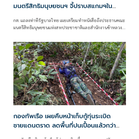
มนตรีสิทธิมนุษยชนฯ จี้ปราบสแกมฯใน
กัมพูชา โต้ยิบรายงาน 'ทอม แอนดรูว์ส'
กต. แถลงท่าทีรัฐบาลไทย เผยเตรียมทำหนังสือถึงประธานคณะ
มนตรีสิทธิมนุษยชนแห่งสหประชาชาติและสำนักงานข้าหลวง
ใหญ่สิทธิมนุษยชน ที่นครเจนีวา หลัง “ทอม แอนดรูส์” เสนอ
รายงานพิเศษพาดพิงประเทศไทย มีหลายประเด็นที่ไม่เห็นด้วย
ชี้กระทบความเป็นกลาง -เที่ยงธรรม “สีหศักดิ์”
กองทัพเรือ เผยคืบหน้าเก็บกู้ทุ่นระเบิด
ชายแดนตราด ลดพื้นที่ปนเปื้อนแล้วกว่า
60%