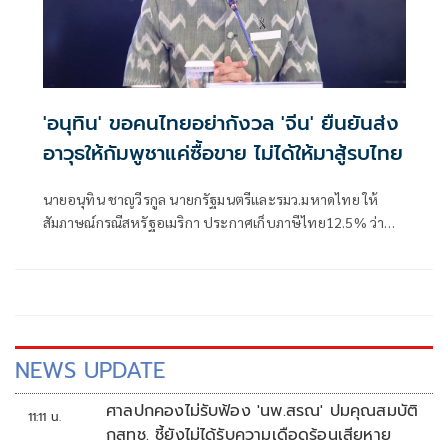
'อนุทิน' ขอคนไทยอย่ากังวล 'จีน' ยืนยันส่ง
อาวุธให้กัมพูชาแค่ซื้อขาย ไม่ได้ให้มาสู้รบไทย
นายอนุทิน ชาญวีรกูล นายกรัฐมนตรีและรมว.มหาดไทย ให้
สัมภาษณ์กรณีสหรัฐอเมริกา ประกาศเก็บภาษีไทย12.5% ว่า
เป็นการปรับให้เข้าเกณฑ์ ได้รับรายงานเบื้องต้นว่าไทยได้
12.5% ตนเร่งให้หน่วยงานที่เกี่ยวของไปดำเนินการแก้ไข ซึ่งมี
เรื่องที่เกี่ยวกับแรงงานภาคบังคับอะไรสักอย่างหนึ่ง ตนยังต้อง
ไปลงในรายละเอียดว่าทำไมไม่มีการดำเนินการด้านนี้ให้เ
NEWS UPDATE
ศาลปกคองไม่รับฟ้อง 'นพ.สรณ' ปมคุณสมบัติ
11:11 น.
กสทช. ชี้ยังไม่ได้รับความเดือดร้อนเสียหาย