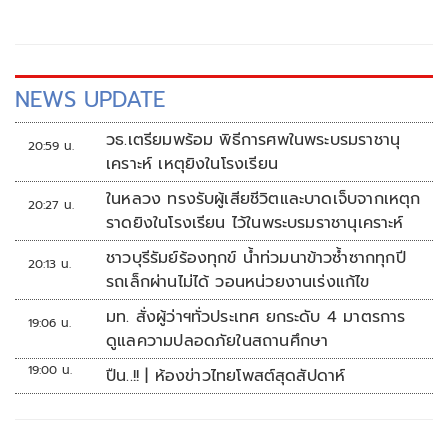
NEWS UPDATE
วธ.เตรียมพร้อม พิธีการศพในพระบรมราชานุ
20:59 น.
เคราะห์ เหตุยิงในโรงเรียน
ในหลวง ทรงรับผู้เสียชีวิตและบาดเจ็บจากเหตุก
20:27 น.
ราดยิงในโรงเรียน ไว้ในพระบรมราชานุเคราะห์
ชาวบุรีรัมย์ร้องทุกข์ น้ำท่วมนาข้าวซ้ำซากทุกปี
20:13 น.
รถเล็กผ่านไม่ได้ วอนหน่วยงานเร่งแก้ไข
มท. สั่งผู้ว่าฯทั่วประเทศ ยกระดับ 4 มาตรการ
19:06 น.
ดูแลความปลอดภัยในสถานศึกษา
19:00 น.
ปืน..!! | ห้องข่าวไทยโพสต์สุดสัปดาห์