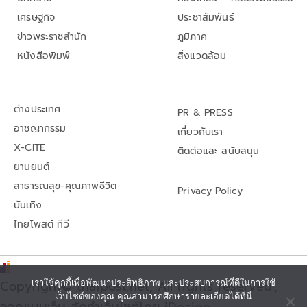
เศรษฐกิจ
ประชาสัมพันธ์
ข่าวพระราชสำนัก
ภูมิภาค
หนังสือพิมพ์
สิ่งแวดล้อม
ต่างประเทศ
PR & PRESS
อาชญากรรม
เกี่ยวกับเรา
X-CITE
ติดต่อและ สนับสนุน
ยานยนต์
สาธารณสุข-คุณภาพชีวิต
Privacy Policy
บันเทิง
ไทยโพสต์ ทีวี
เราใช้คุกกี้เพื่อพัฒนาประสิทธิภาพ และประสบการณ์ที่ดีในการใช้
Copyright© thaipost.net, All rights reserved.,
เว็บไซต์ของคุณ คุณสามารถศึกษารายละเอียดได้ที่นี่