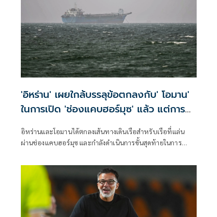
'อิหร่าน' เผยใกล้บรรลุข้อตกลงกับ' โอมาน'
ในการเปิด 'ช่องแคบฮอร์มุซ' แล้ว แต่การ
เปิดขึ้นอยู่กับสหรัฐฯ
อิหร่านและโอมานได้ตกลงเส้นทางเดินเรือสำหรับเรือที่แล่น
ผ่านช่องแคบฮอร์มุซ และกำลังดำเนินการขั้นสุดท้ายในการ
บริหารจัดการเส้นทางเดินเรือยุทธศาสตร์นี้ร่วมกัน เตหะราน
กล่าวเมื่อวันพุธที่ผ่านมา แม้ว่าเหตุการณ์ด้านความมั่นคงล่าสุด
จะเน้นย้ำถึงความเสี่ยงที่ยังคงมีอยู่สำหรับการขนส่งทางเรือใน
ภูมิภาคก็ตาม