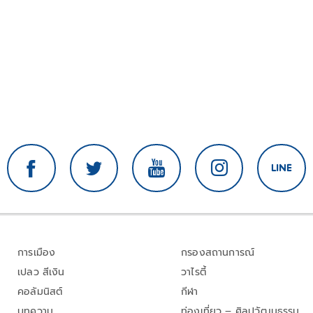
การเมือง
กรองสถานการณ์
เปลว สีเงิน
วาไรตี้
คอลัมนิสต์
กีฬา
บทความ
ท่องเที่ยว – ศิลปวัฒนธรรม