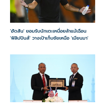
'ฮัดสัน' ยอมรับนักเตะเหนื่อยล้าแม้เฉือน
'ฟิลิปปินส์' วางเป้าเก็บชัยเหนือ 'เมียนมา'