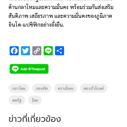
ด้านกลาโหมและความมั่นคง พร้อมร่วมกันส่งเสริม
สันติภาพ เสถียรภาพ และความมั่นคงของภูมิภาค
อินโด-แปซิฟิกอย่างยั่งยืน.
F
T
C
Li
S
ac
wi
o
n
h
e
tt
p
e
ar
b
er
y
e
o
Li
Tags
กลาโหม
กองทัพ
ความั่นคง
คอบร้าโกลด์
o
n
สหรัฐ
ไทย
k
k
ข่าวที่เกี่ยวข้อง